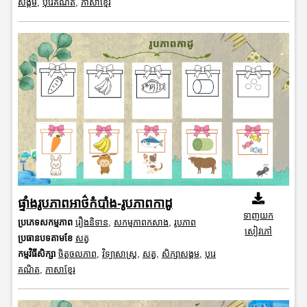
សង្គម
,
បុរេគណិត
,
ភាសាខ្មែរ
ផ្ទាំងរូបភាពអាថ៌កំបាំង-រូបភាពកាដូ
ទាញយក
ប្រភេទសកម្មភាព
រឿងនិទាន
,
សកម្មភាពកសាង
,
រូបភាព
សៀវភៅ
ប្រធានបទតាមខែ
សត្វ
កម្មវិធីសិក្សា
ចិត្តចលភាព
,
វិទ្យាសាស្រ្ត
,
សត្វ
,
សិក្សាសង្គម
,
បុរេ
គណិត
,
ភាសាខ្មែរ