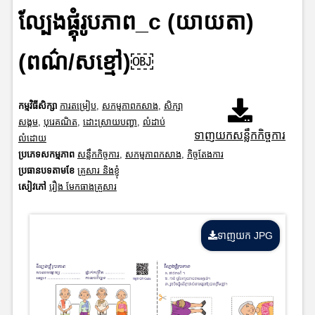
ល្បែងផ្គុំរូបភាព_c (យាយតា)
(ពណ៌/សខ្មៅ)￼
កម្មវិធីសិក្សា
ការតម្រៀប
,
សកម្មភាពកសាង
,
សិក្សា
សង្គម
,
បុរេគណិត
,
ដោះស្រាយបញ្ហា
,
លំដាប់
ទាញយកសន្លឹកកិច្ចការ
លំដោយ
ប្រភេទសកម្មភាព
សន្លឹកកិច្ចការ
,
សកម្មភាពកសាង
,
កិច្ចតែងការ
ប្រធានបទតាមខែ
គ្រួសារ និងខ្ញុំ
សៀវភៅ
រឿង មែកធាងគ្រួសារ
ទាញយក JPG