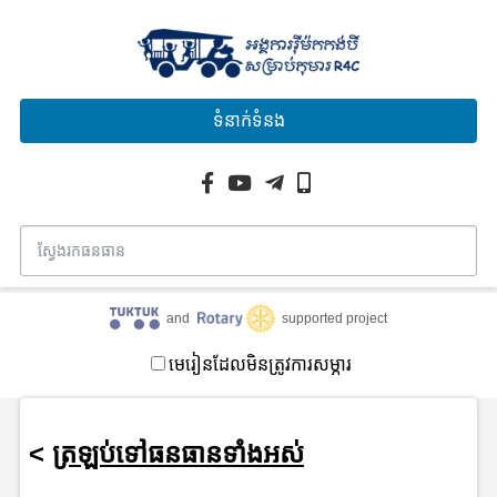
ទំនាក់ទំនង
and
supported project
មេរៀនដែលមិនត្រូវការសម្ភារ
<
ត្រឡប់ទៅធនធានទាំងអស់