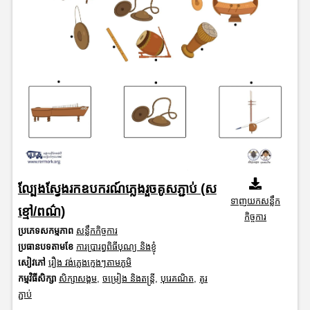
ល្បែងស្វែងរកឧបករណ៍ភ្លេងរួចគូសភ្ជាប់ (ស
ទាញយកសន្លឹក
ខ្មៅ/ពណ៌)
កិច្ចការ
ប្រភេទសកម្មភាព
សន្លឹកកិច្ចការ
ប្រធានបទតាមខែ
ការប្រារព្ធពិធីបុណ្យ និងខ្ញុំ
សៀវភៅ
រឿង វង់ភ្លេងក្មេងៗតាមភូមិ
កម្មវិធីសិក្សា
សិក្សាសង្គម
,
ចម្រៀង និងតន្ត្រី
,
បុរេគណិត
,
គូរ
ភ្ជាប់