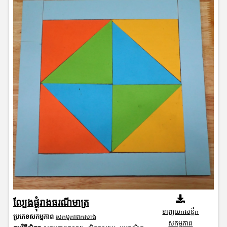
ល្បែងផ្គុំរាងធរណីមាត្រ
ទាញយកសន្លឹក
ប្រភេទសកម្មភាព
សកម្មភាពកសាង
សកម្មភាព