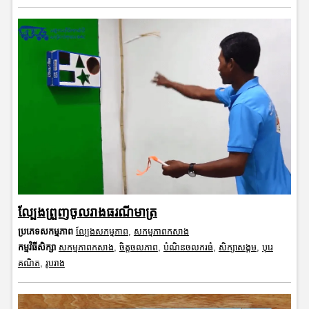
ល្បែងព្រួញចូលរាងធរណីមាត្រ
ប្រភេទសកម្មភាព
ល្បែងសកម្មភាព
,
សកម្មភាពកសាង
កម្មវិធីសិក្សា
សកម្មភាពកសាង
,
ចិត្តចលភាព
,
បំណិនចលករធំ
,
សិក្សាសង្គម
,
បុរេ
គណិត
,
រូបរាង