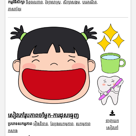
កម្មវិធីសិក្សា
ចិត្តចលភាព
,
វិទ្យាសាស្រ្ត
,
សិក្សាសង្គម
,
បុរេគណិត
,
ភាសាខ្មែរ
សៀវភៅរូបភាពចម្លែក-ការដុសធ្មេញ
ទាញយក
ប្រភេទសកម្មភាព
រឿងនិទាន
,
ល្បែងសកម្មភាព
,
សកម្មភាព
សៀវភៅ
កសាង