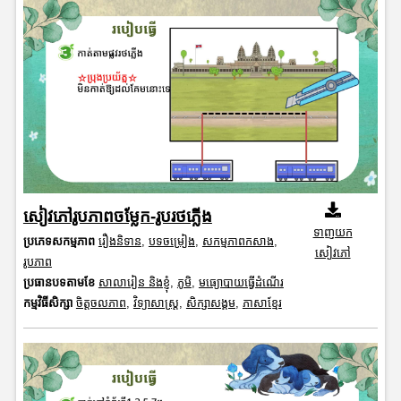
សៀវភៅរូបភាពចម្លែក-រូបរថភ្លើង
ទាញយក
ប្រភេទសកម្មភាព
រឿងនិទាន
,
បទចម្រៀង
,
សកម្មភាពកសាង
,
សៀវភៅ
រូបភាព
ប្រធានបទតាមខែ
សាលារៀន និងខ្ញុំ
,
ភូមិ
,
មធ្យោបាយធ្វើដំណើរ
កម្មវិធីសិក្សា
ចិត្តចលភាព
,
វិទ្យាសាស្រ្ត
,
សិក្សាសង្គម
,
ភាសាខ្មែរ