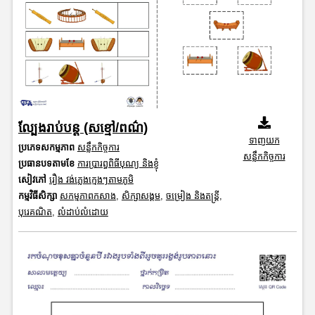
ល្បែងរាប់បន្ត (សខ្មៅ/ពណ៌)
ទាញយក
ប្រភេទសកម្មភាព
សន្លឹកកិច្ចការ
សន្លឹកកិច្ចការ
ប្រធានបទតាមខែ
ការប្រារព្ធពិធីបុណ្យ និងខ្ញុំ
សៀវភៅ
រឿង វង់ភ្លេងក្មេងៗតាមភូមិ
កម្មវិធីសិក្សា
សកម្មភាពកសាង
,
សិក្សាសង្គម
,
ចម្រៀង និងតន្ត្រី
,
បុរេគណិត
,
លំដាប់លំដោយ