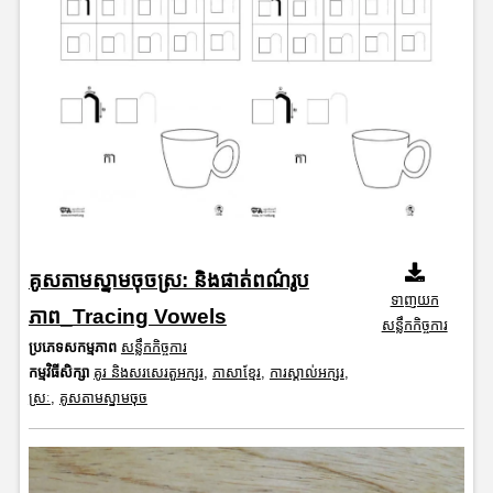
គូសតាមស្នាមចុចស្រ: និងផាត់ពណ៌រូប
ទាញយក
ភាព_Tracing Vowels
សន្លឹកកិច្ចការ
ប្រភេទសកម្មភាព
សន្លឹកកិច្ចការ
កម្មវិធីសិក្សា
គូរ និងសរសេរតួអក្សរ
,
ភាសាខ្មែរ
,
ការស្គាល់អក្សរ
,
ស្រៈ
,
គូសតាមស្នាមចុច