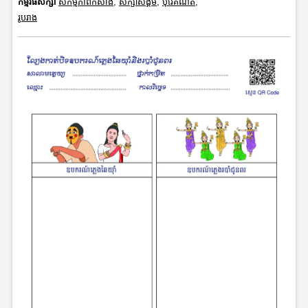
កម្មវិធីសិក្សា
សកម្មភាពកសាង
,
សិក្សាសង្គម
,
បុរេគណិត
,
រូបរាង