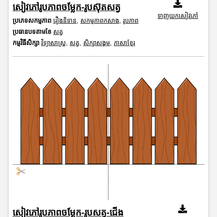
សៀវភៅរូបភាពចម្លែក-រូបស៊ុតសត្វ
ទាញយកសៀវភៅ
ប្រភេទសកម្មភាព
រឿងនិទាន
,
សកម្មភាពកសាង
,
រូបភាព
ប្រធានបទតាមខែ
សត្វ
កម្មវិធីសិក្សា
វិទ្យាសាស្រ្ត
,
សត្វ
,
សិក្សាសង្គម
,
ភាសាខ្មែរ
សៀវភៅរូបភាពចម្លែក-រូបសត្វ-ជើង