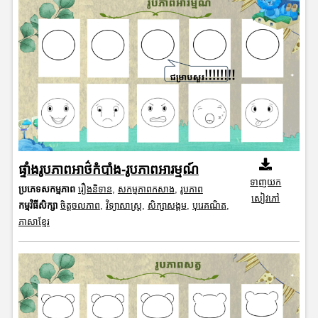
ផ្ទាំងរូបភាពអាថ៌កំបាំង-រូបភាពអារម្មណ៍
ទាញយក
ប្រភេទសកម្មភាព
រឿងនិទាន
,
សកម្មភាពកសាង
,
រូបភាព
សៀវភៅ
កម្មវិធីសិក្សា
ចិត្តចលភាព
,
វិទ្យាសាស្រ្ត
,
សិក្សាសង្គម
,
បុរេគណិត
,
ភាសាខ្មែរ