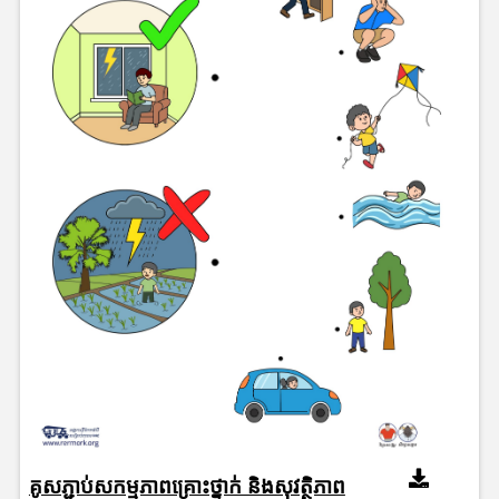
គូសភ្ជាប់សកម្មភាពគ្រោះថ្នាក់ និងសុវត្ថិភាព