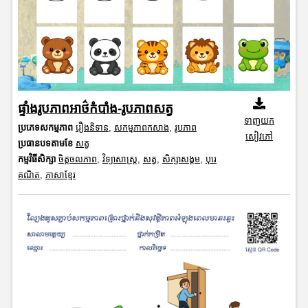
ផ្ទាំងរូបភាពអាថ៌កំបាំង-រូបភាពសត្វ
ទាញយក
ប្រភេទសកម្មភាព
រឿងនិទាន
,
សកម្មភាពកសាង
,
រូបភាព
សៀវភៅ
ប្រធានបទតាមខែ
សត្វ
កម្មវិធីសិក្សា
ចិត្តចលភាព
,
វិទ្យាសាស្រ្ត
,
សត្វ
,
សិក្សាសង្គម
,
បុរេ
គណិត
,
ភាសាខ្មែរ