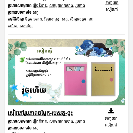
ទាញយក
ប្រភេទសកម្មភាព
រឿងនិទាន
,
សកម្មភាពកសាង
,
រូបភាព
សៀវភៅ
ប្រធានបទតាមខែ
សត្វ
កម្មវិធីសិក្សា
ចិត្តចលភាព
,
វិទ្យាសាស្រ្ត
,
សត្វ
,
សិក្សាសង្គម
,
បុរេ
គណិត
,
ភាសាខ្មែរ
សៀវភៅរូបភាពចម្លែក-រូបសត្វ-ផ្ទះ
ទាញយក
ប្រភេទសកម្មភាព
រឿងនិទាន
,
សកម្មភាពកសាង
,
រូបភាព
សៀវភៅ
ប្រធានបទតាមខែ
សត្វ