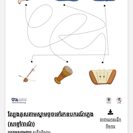
ល្បែងគូសតាមស្នាមចុចទៅរកឧបករណ៍ភ្លេង
ទាញយកសន្លឹក
(សខ្មៅ/ពណ៌)
កិច្ចការ
ប្រភេទសកម្មភាព
សន្លឹកកិច្ចការ