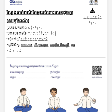
ល្បែងផាត់ពណ៌តែមួយចំពោះលេខដូចគ្នា
ទាញយកសន្លឹក
(សខ្មៅ/ពណ៌)
កិច្ចការ
ប្រភេទសកម្មភាព
សន្លឹកកិច្ចការ
ប្រធានបទតាមខែ
ការប្រារព្ធពិធីបុណ្យ និងខ្ញុំ
សៀវភៅ
រឿង វង់ភ្លេងក្មេងៗតាមភូមិ
កម្មវិធីសិក្សា
លេខតាង
,
សិក្សាសង្គម
,
ចម្រៀង និងតន្ត្រី
,
បុរេ
គណិត
,
ពណ៍