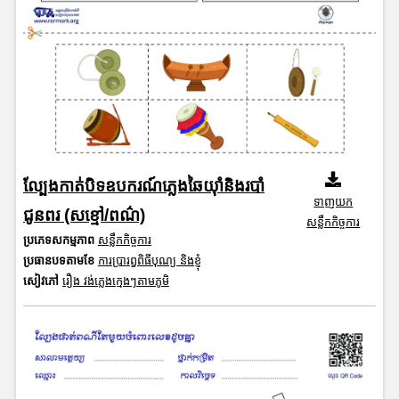
ល្បែងកាត់បិទឧបករណ៍ភ្លេងឆៃយ៉ាំនិងរបាំ
ទាញយក
ជូនពរ (សខ្មៅ/ពណ៌)
សន្លឹកកិច្ចការ
ប្រភេទសកម្មភាព
សន្លឹកកិច្ចការ
ប្រធានបទតាមខែ
ការប្រារព្ធពិធីបុណ្យ និងខ្ញុំ
សៀវភៅ
រឿង វង់ភ្លេងក្មេងៗតាមភូមិ