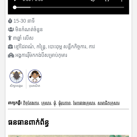
15-30 នាទី
មិនកំណត់ចំនួន
៣ឆ្នាំ លើស
ខ្មៅដៃពណ៌, កន្ត្រៃ, បោះពុម្ភ សន្លឹកកិច្ចការ, កាវ
អង្គការរុឺម៉កកង់បីសម្រាប់កុមារ
សិក្សាសង្គម
បុរេគណិត
ពាក្យកន្លឹះ
កិច្ចតែងការ
,
គ្រួសារ
,
ផ្គុំ
,
ផ្គុំរូបភាព
,
មែកធាងគ្រួសារ
,
សមាជិកគ្រួសារ
ធនធានពាក់ព័ន្ធ