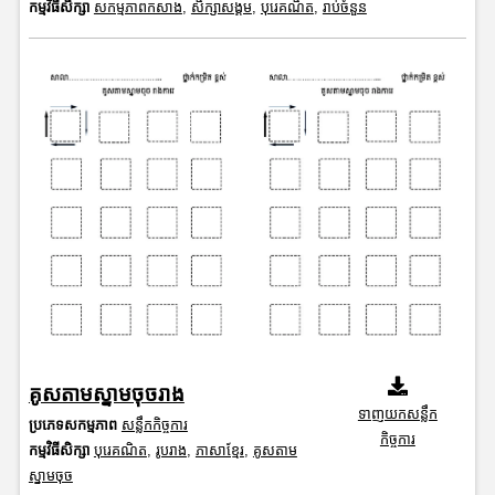
កម្មវិធីសិក្សា
សកម្មភាពកសាង
,
សិក្សាសង្គម
,
បុរេគណិត
,
រាប់ចំនួន
គូសតាមស្នាមចុចរាង
ទាញយកសន្លឹក
ប្រភេទសកម្មភាព
សន្លឹកកិច្ចការ
កិច្ចការ
កម្មវិធីសិក្សា
បុរេគណិត
,
រូបរាង
,
ភាសាខ្មែរ
,
គូសតាម
ស្នាមចុច