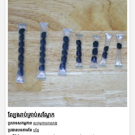
ល្បែងរាប់គ្រាប់សណ្តែក
ប្រភេទសកម្មភាព
សកម្មភាពកសាង
ប្រធានបទតាមខែ
បន្លែ