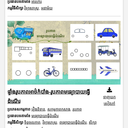
ប្រធានបទតាមខែ
អារហារ
កម្មវិធីសិក្សា
វិទ្យាសាស្រ្ត
,
អនាម័យ
ផ្ទាំងរូបភាពអាថ៌កំបាំង-រូបភាពមធ្យោបាយធ្វើ
ទាញយក
ដំណើរ
សៀវភៅ
ប្រភេទសកម្មភាព
រឿងនិទាន
,
សកម្មភាពកសាង
,
រូបភាព
ប្រធានបទតាមខែ
មធ្យោបាយធ្វើដំណើរ
កម្មវិធីសិក្សា
ចិត្តចលភាព
,
វិទ្យាសាស្រ្ត
,
ពធ្យោបាយធ្វើដំណើរ
,
សិក្សា