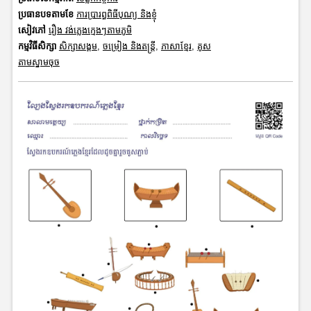
ប្រធានបទតាមខែ
ការប្រារព្ធពិធីបុណ្យ និងខ្ញុំ
សៀវភៅ
រឿង វង់ភ្លេងក្មេងៗតាមភូមិ
កម្មវិធីសិក្សា
សិក្សាសង្គម
,
ចម្រៀង និងតន្ត្រី
,
ភាសាខ្មែរ
,
គូស
តាមស្នាមចុច