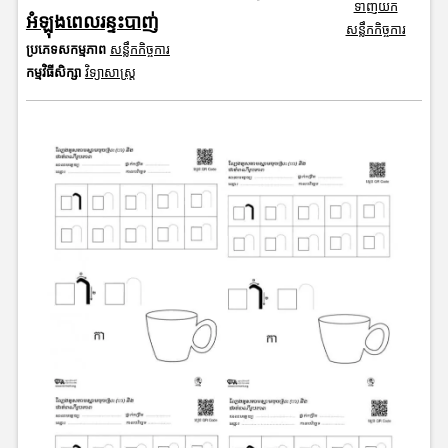
ទាញយក
អំឡុងពេលរន្ទះបាញ់
សន្លឹកកិច្ចការ
ប្រភេទសកម្មភាព
សន្លឹកកិច្ចការ
កម្មវិធីសិក្សា
វិទ្យាសាស្រ្ត