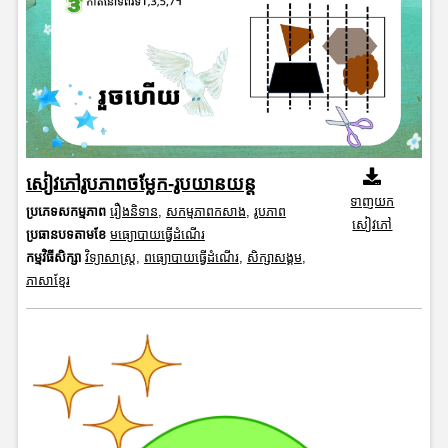
សៀវភៅរូបភាពចម្លែក-រូបយានយន្ត
ទាញយក
ប្រភេទសកម្មភាព
រឿងនិទាន
,
សកម្មភាពកសាង
,
រូបភាព
សៀវភៅ
ប្រធានបទតាមខែ
មធ្យោបាយធ្វើដំណើរ
កម្មវិធីសិក្សា
វិទ្យាសាស្រ្ត
,
ពធ្យោបាយធ្វើដំណើរ
,
សិក្សាសង្គម
,
ភាសាខ្មែរ