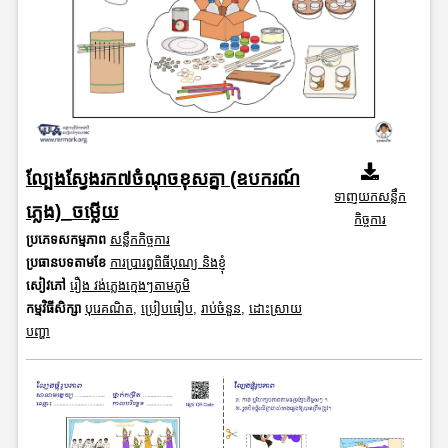
ល្បែងស្វែងរក៧ចំណុចខុសគ្នា (ឧបករណ៍
ទាញយកសន្លឹក
ភ្លេង)_ចម្លើយ
កិច្ចការ
ប្រភេទសកម្មភាព
សន្លឹកកិច្ចការ
ប្រធានបទតាមខែ
ការប្រារព្ធពិធីបុណ្យ និងខ្ញុំ
សៀវភៅ
រឿង វង់ភ្លេងក្មេងៗតាមភូមិ
កម្មវិធីសិក្សា
បុរេគណិត
,
ប្រៀបធៀប
,
រាប់ចំនួន
,
ដោះស្រាយ
បញ្ហា