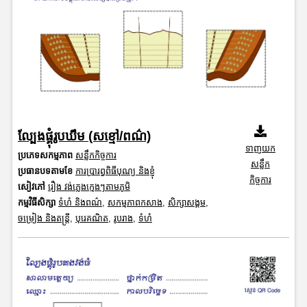
ល្បែងផ្គុំរូបឃឹម (សខ្មៅ/ពណ៌)
ទាញយក
ប្រភេទសកម្មភាព
សន្លឹកកិច្ចការ
សន្លឹក
ប្រធានបទតាមខែ
ការប្រារព្ធពិធីបុណ្យ និងខ្ញុំ
កិច្ចការ
សៀវភៅ
រឿង វង់ភ្លេងក្មេងៗតាមភូមិ
កម្មវិធីសិក្សា
ទំហំ និងពណ៌
,
សកម្មភាពកសាង
,
សិក្សាសង្គម
,
ចម្រៀង និងតន្ត្រី
,
បុរេគណិត
,
រូបរាង
,
ទំហំ