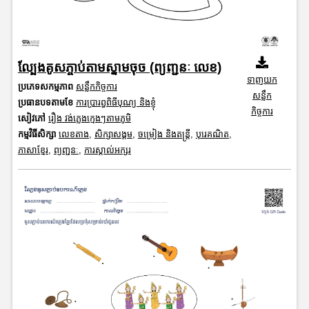
ល្បែងគូសភ្ចាប់តាមស្នាមចុច (ព្យញ្ជនៈ លេខ)
ទាញយក
ប្រភេទសកម្មភាព
សន្លឹកកិច្ចការ
សន្លឹក
ប្រធានបទតាមខែ
ការប្រារព្ធពិធីបុណ្យ និងខ្ញុំ
កិច្ចការ
សៀវភៅ
រឿង វង់ភ្លេងក្មេងៗតាមភូមិ
កម្មវិធីសិក្សា
លេខតាង
,
សិក្សាសង្គម
,
ចម្រៀង និងតន្ត្រី
,
បុរេគណិត
,
ភាសាខ្មែរ
,
ព្យញ្ជនៈ
,
ការស្គាល់អក្សរ