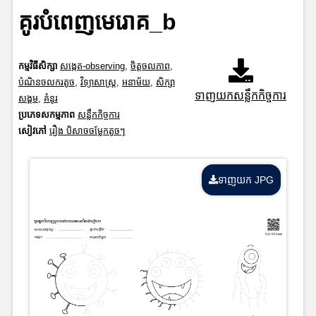
គូរបំពេញមេរោគ_b
កម្មវិធីសិក្សា
សង្កេត-observing
,
ចិត្តចលភាព
,
បំណិនចលករតូច
,
វិទ្យាសាស្រ្ត
,
អនាម័យ
,
សិក្សា
ទាញយកសន្លឹកកិច្ចការ
សង្គម
,
គំនូរ
ប្រភេទសកម្មភាព
សន្លឹកកិច្ចការ
សៀវភៅ
រឿង បិសាចចម្លែកតូចៗ
ទាញយក JPG