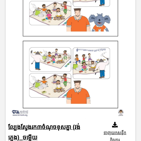
ល្បែងស្វែងរក៣ចំណុចខុសគ្នា (វង់
ទាញយកសន្លឹក
ភ្លេង)_ចម្លើយ
កិច្ចការ