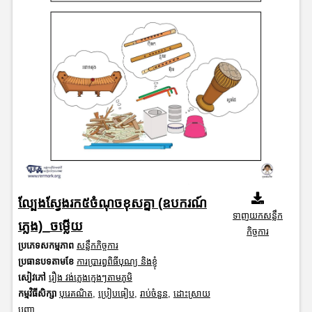
ល្បែងស្វែងរក៥ចំណុចខុសគ្នា (ឧបករណ៍
ទាញយកសន្លឹក
ភ្លេង)_ចម្លើយ
កិច្ចការ
ប្រភេទសកម្មភាព
សន្លឹកកិច្ចការ
ប្រធានបទតាមខែ
ការប្រារព្ធពិធីបុណ្យ និងខ្ញុំ
សៀវភៅ
រឿង វង់ភ្លេងក្មេងៗតាមភូមិ
កម្មវិធីសិក្សា
បុរេគណិត
,
ប្រៀបធៀប
,
រាប់ចំនួន
,
ដោះស្រាយ
បញ្ហា