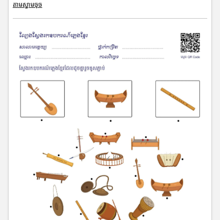
តាមស្នាមចុច