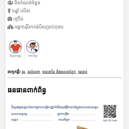
មិនកំណត់ចំនួន
៤ឆ្នាំ លើស
ខ្មៅដៃ
អង្គការរុឺម៉កកង់បីសម្រាប់កុមារ
វិទ្យាសាស្រ្ត
ភាសាខ្មែរ
ពាក្យកន្លឹះ
គូរ
,
គូរបំពេញ
,
ចលនាដៃ និងចលនាភ្នែក
,
មេរោគ
ធនធានពាក់ព័ន្ធ