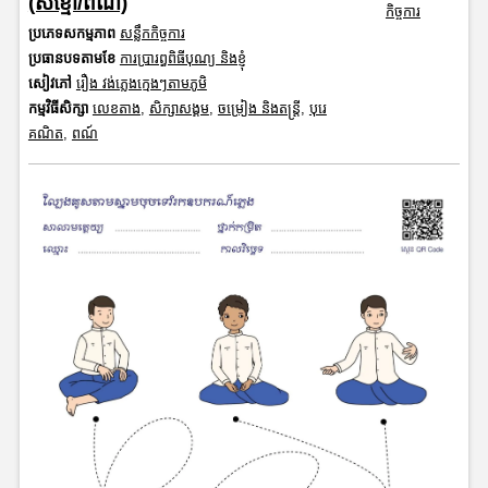
(សខ្មៅ/ពណ៌)
កិច្ចការ
ប្រភេទសកម្មភាព
សន្លឹកកិច្ចការ
ប្រធានបទតាមខែ
ការប្រារព្ធពិធីបុណ្យ និងខ្ញុំ
សៀវភៅ
រឿង វង់ភ្លេងក្មេងៗតាមភូមិ
កម្មវិធីសិក្សា
លេខតាង
,
សិក្សាសង្គម
,
ចម្រៀង និងតន្ត្រី
,
បុរេ
គណិត
,
ពណ៍