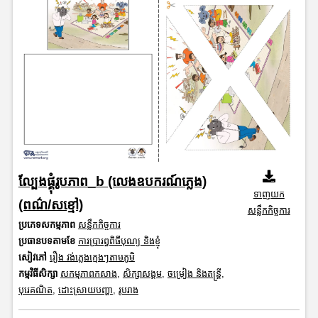
ល្បែងផ្គុំរូបភាព_b (លេងឧបករណ៍ភ្លេង)
ទាញយក
(ពណ៌/សខ្មៅ)
សន្លឹកកិច្ចការ
ប្រភេទសកម្មភាព
សន្លឹកកិច្ចការ
ប្រធានបទតាមខែ
ការប្រារព្ធពិធីបុណ្យ និងខ្ញុំ
សៀវភៅ
រឿង វង់ភ្លេងក្មេងៗតាមភូមិ
កម្មវិធីសិក្សា
សកម្មភាពកសាង
,
សិក្សាសង្គម
,
ចម្រៀង និងតន្ត្រី
,
បុរេគណិត
,
ដោះស្រាយបញ្ហា
,
រូបរាង