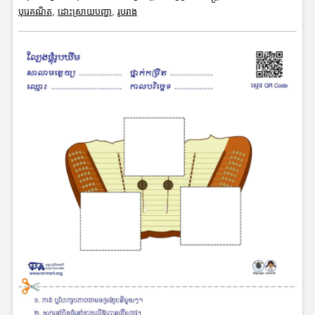
បុរេគណិត
,
ដោះស្រាយបញ្ហា
,
រូបរាង