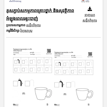
គូសភ្ជាប់សកម្មភាពគ្រោះថ្នាក់ និងសុវត្ថិភាព
ទាញយក
អំឡុងពេលរន្ទះបាញ់
សន្លឹកកិច្ចការ
ប្រភេទសកម្មភាព
សន្លឹកកិច្ចការ
កម្មវិធីសិក្សា
វិទ្យាសាស្រ្ត