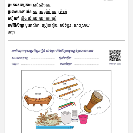
ប្រភេទសកម្មភាព
សន្លឹកកិច្ចការ
ប្រធានបទតាមខែ
ការប្រារព្ធពិធីបុណ្យ និងខ្ញុំ
សៀវភៅ
រឿង វង់ភ្លេងក្មេងៗតាមភូមិ
កម្មវិធីសិក្សា
បុរេគណិត
,
ប្រៀបធៀប
,
រាប់ចំនួន
,
ដោះស្រាយ
បញ្ហា