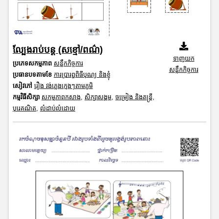
ល្បែងរាប់បន្ត (សខ្មៅ/ពណ៌)
ទាញយក
ប្រភេទសកម្មភាព
សន្លឹកកិច្ចការ
សន្លឹកកិច្ចការ
ប្រធានបទតាមខែ
ការប្រារព្ធពិធីបុណ្យ និងខ្ញុំ
សៀវភៅ
រឿង វង់ភ្លេងក្មេងៗតាមភូមិ
កម្មវិធីសិក្សា
សកម្មភាពកសាង
,
សិក្សាសង្គម
,
ចម្រៀង និងតន្ត្រី
,
បុរេគណិត
,
លំដាប់លំដោយ