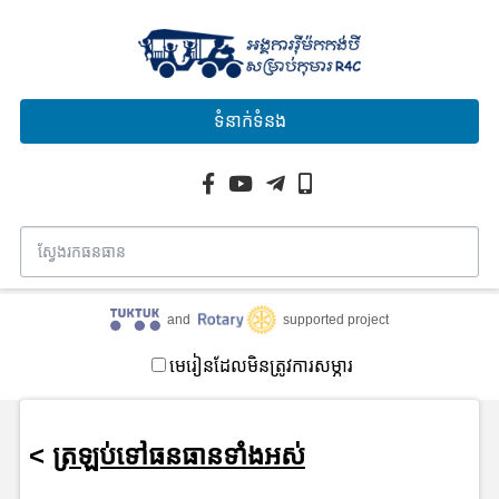
ទំនាក់ទំនង
and
supported project
មេរៀនដែលមិនត្រូវការសម្ភារ
<
ត្រឡប់ទៅធនធានទាំងអស់