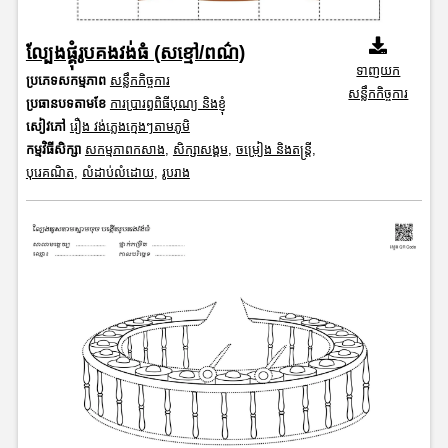
ល្បែងផ្គុំរូបគងវង់ធំ (សខ្មៅ/ពណ៌)
ទាញយក
ប្រភេទសកម្មភាព
សន្លឹកកិច្ចការ
សន្លឹកកិច្ចការ
ប្រធានបទតាមខែ
ការប្រារព្ធពិធីបុណ្យ និងខ្ញុំ
សៀវភៅ
រឿង វង់ភ្លេងក្មេងៗតាមភូមិ
កម្មវិធីសិក្សា
សកម្មភាពកសាង
,
សិក្សាសង្គម
,
ចម្រៀង និងតន្ត្រី
,
បុរេគណិត
,
លំដាប់លំដោយ
,
រូបរាង