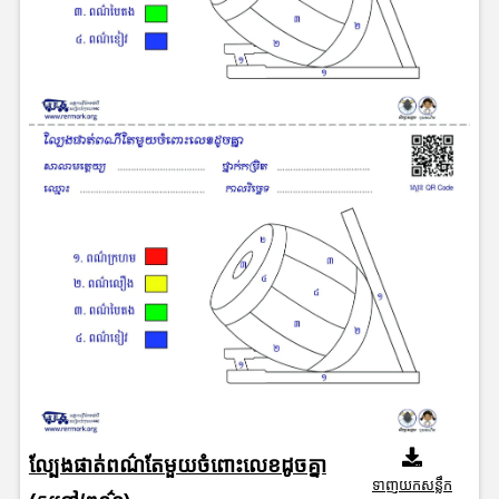
ល្បែងផាត់ពណ៌តែមួយចំពោះលេខដូចគ្នា
ទាញយកសន្លឹក