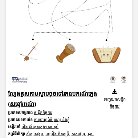
ល្បែងគូសតាមស្នាមចុចទៅរកឧបករណ៍ភ្លេង
ទាញយកសន្លឹក
(សខ្មៅ/ពណ៌)
កិច្ចការ
ប្រភេទសកម្មភាព
សន្លឹកកិច្ចការ
ប្រធានបទតាមខែ
ការប្រារព្ធពិធីបុណ្យ និងខ្ញុំ
សៀវភៅ
រឿង វង់ភ្លេងក្មេងៗតាមភូមិ
កម្មវិធីសិក្សា
សិក្សាសង្គម
,
ចម្រៀង និងតន្ត្រី
,
ភាសាខ្មែរ
,
គូស