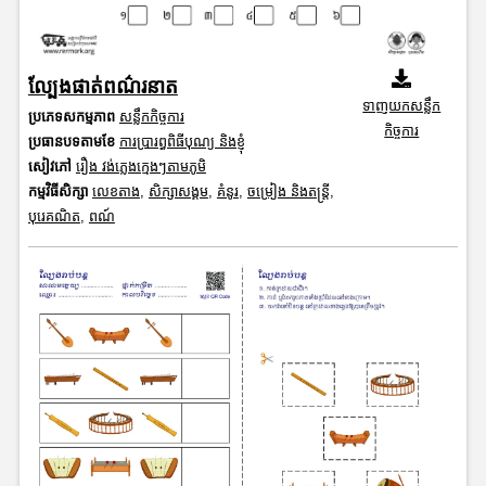
ល្បែងផាត់ពណ៌រនាត
ទាញយកសន្លឹក
ប្រភេទសកម្មភាព
សន្លឹកកិច្ចការ
កិច្ចការ
ប្រធានបទតាមខែ
ការប្រារព្ធពិធីបុណ្យ និងខ្ញុំ
សៀវភៅ
រឿង វង់ភ្លេងក្មេងៗតាមភូមិ
កម្មវិធីសិក្សា
លេខតាង
,
សិក្សាសង្គម
,
គំនូរ
,
ចម្រៀង និងតន្ត្រី
,
បុរេគណិត
,
ពណ៍