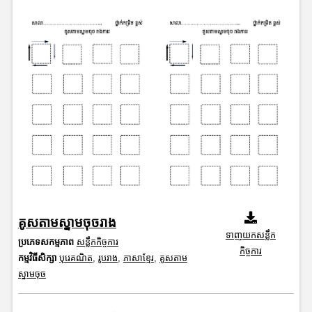
គូសតាមស្នាមចុចរាង
ទាញយកសន្លឹក
ប្រភេទសកម្មភាព
សន្លឹកកិច្ចការ
កិច្ចការ
កម្មវិធីសិក្សា
បុរេគណិត
,
រូបរាង
,
ភាសាខ្មែរ
,
គូសតាម
ស្នាមចុច