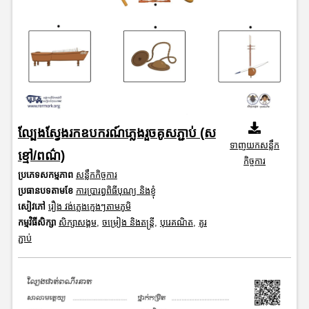
ល្បែងស្វែងរកឧបករណ៍ភ្លេងរួចគូសភ្ជាប់ (ស
ទាញយកសន្លឹក
ខ្មៅ/ពណ៌)
កិច្ចការ
ប្រភេទសកម្មភាព
សន្លឹកកិច្ចការ
ប្រធានបទតាមខែ
ការប្រារព្ធពិធីបុណ្យ និងខ្ញុំ
សៀវភៅ
រឿង វង់ភ្លេងក្មេងៗតាមភូមិ
កម្មវិធីសិក្សា
សិក្សាសង្គម
,
ចម្រៀង និងតន្ត្រី
,
បុរេគណិត
,
គូរ
ភ្ជាប់