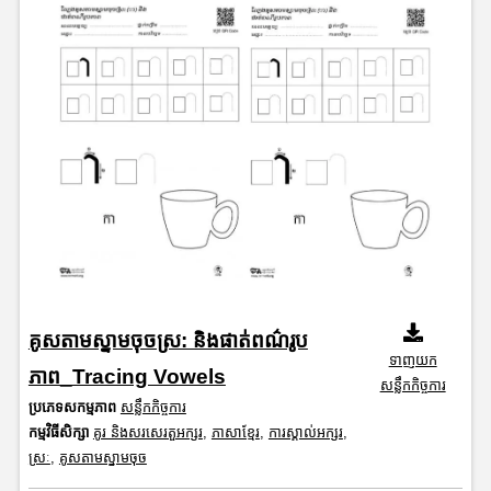
គូសតាមស្នាមចុចស្រ: និងផាត់ពណ៌រូប
ទាញយក
ភាព_Tracing Vowels
សន្លឹកកិច្ចការ
ប្រភេទសកម្មភាព
សន្លឹកកិច្ចការ
កម្មវិធីសិក្សា
គូរ និងសរសេរតួអក្សរ
,
ភាសាខ្មែរ
,
ការស្គាល់អក្សរ
,
ស្រៈ
,
គូសតាមស្នាមចុច