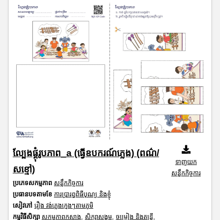
ល្បែងផ្គុំរូបភាព_a (ធ្វើឧបករណ៍ភ្លេង) (ពណ៌/
ទាញយក
សខ្មៅ)
សន្លឹកកិច្ចការ
ប្រភេទសកម្មភាព
សន្លឹកកិច្ចការ
ប្រធានបទតាមខែ
ការប្រារព្ធពិធីបុណ្យ និងខ្ញុំ
សៀវភៅ
រឿង វង់ភ្លេងក្មេងៗតាមភូមិ
កម្មវិធីសិក្សា
សកម្មភាពកសាង
,
សិក្សាសង្គម
,
ចម្រៀង និងតន្ត្រី
,