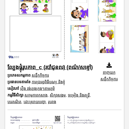
ល្បែងផ្គុំរូបភាព_c (របាំជូនពរ) (ពណ៌/សខ្មៅ)
ទាញយក
ប្រភេទសកម្មភាព
សន្លឹកកិច្ចការ
សន្លឹកកិច្ចការ
ប្រធានបទតាមខែ
ការប្រារព្ធពិធីបុណ្យ និងខ្ញុំ
សៀវភៅ
រឿង វង់ភ្លេងក្មេងៗតាមភូមិ
កម្មវិធីសិក្សា
សកម្មភាពកសាង
,
សិក្សាសង្គម
,
ចម្រៀង និងតន្ត្រី
,
បុរេគណិត
,
ដោះស្រាយបញ្ហា
,
រូបរាង