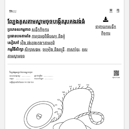
ល្បែងគូសតាមស្នាមចុចបង្កើតរូបគងវង់ធំ
ទាញយកសន្លឹក
ប្រភេទសកម្មភាព
សន្លឹកកិច្ចការ
កិច្ចការ
ប្រធានបទតាមខែ
ការប្រារព្ធពិធីបុណ្យ និងខ្ញុំ
សៀវភៅ
រឿង វង់ភ្លេងក្មេងៗតាមភូមិ
កម្មវិធីសិក្សា
សិក្សាសង្គម
,
ចម្រៀង និងតន្ត្រី
,
ភាសាខ្មែរ
,
គូស
តាមស្នាមចុច