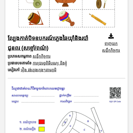
ល្បែងកាត់បិទឧបករណ៍ភ្លេងឆៃយ៉ាំនិងរបាំ
ទាញយក
ជូនពរ (សខ្មៅ/ពណ៌)
សន្លឹកកិច្ចការ
ប្រភេទសកម្មភាព
សន្លឹកកិច្ចការ
ប្រធានបទតាមខែ
ការប្រារព្ធពិធីបុណ្យ និងខ្ញុំ
សៀវភៅ
រឿង វង់ភ្លេងក្មេងៗតាមភូមិ