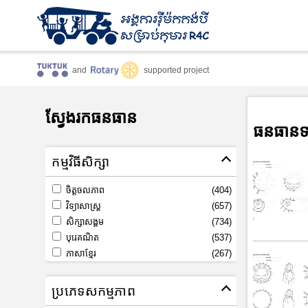
and
supported project
ស្វែងរកធនធាន
ធនធានទ
កម្មវិធីសិក្សា
ចិត្តចលភាព
(404)
វិទ្យាសាស្រ្ត
(657)
សិក្សាសង្គម
(734)
បុរេគណិត
(537)
ភាសាខ្មែរ
(267)
ប្រភេទសកម្មភាព