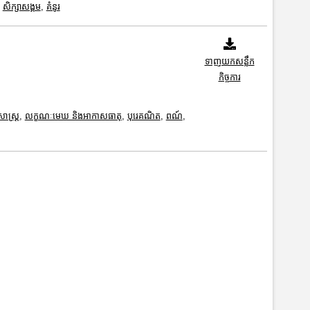
,
សិក្សាសង្គម
,
គំនូរ
ទាញយកសន្លឹក
កិច្ចការ
ាសាស្រ្ត
,
លក្ខណៈមេឃ និងអាកាសធាតុ
,
បុរេគណិត
,
ពណ៍
,