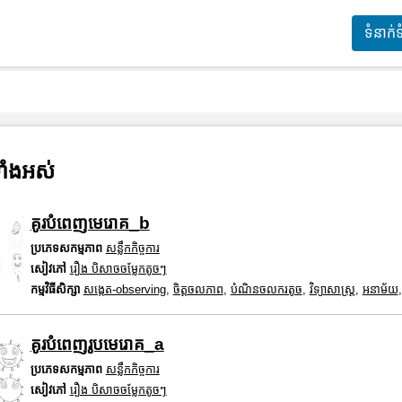
ទំនាក់
ាំងអស់
គូរបំពេញមេរោគ_b
ប្រភេទសកម្មភាព
សន្លឹកកិច្ចការ
សៀវភៅ
រឿង បិសាចចម្លែកតូចៗ
កម្មវិធីសិក្សា
សង្កេត-observing
,
ចិត្តចលភាព
,
បំណិនចលករតូច
,
វិទ្យាសាស្រ្ត
,
អនាម័យ
គូរបំពេញរូបមេរោគ_a
ប្រភេទសកម្មភាព
សន្លឹកកិច្ចការ
សៀវភៅ
រឿង បិសាចចម្លែកតូចៗ