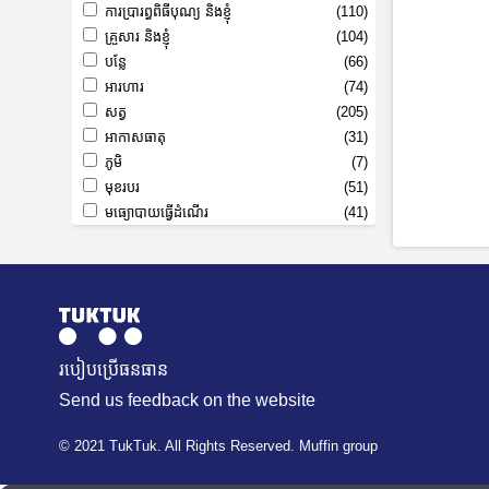
ការប្រារព្ធពិធីបុណ្យ និងខ្ញុំ
(110)
គ្រួសារ និងខ្ញុំ
(104)
បន្លែ
(66)
អារហារ
(74)
សត្វ
(205)
អាកាសធាតុ
(31)
ភូមិ
(7)
មុខរបរ
(51)
មធ្យោបាយធ្វើដំណើរ
(41)
របៀបប្រើធនធាន
Send us feedback on the website
© 2021 TukTuk. All Rights Reserved. Muffin group