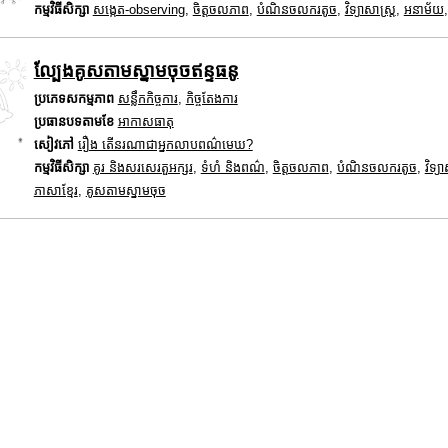
កម្មវិធីសិក្សា
សង្កេត-observing
,
ចិត្តចលភាព
,
បំណិនចលករតូច
,
វិទ្យាសាស្រ្ត
,
អនាម័យ
ល្បែងគូសតាមស្នាមចុចឥន្ទធនូ
ប្រភេទសកម្មភាព
សន្លឹកកិច្ចការ
,
កិច្ចតែងការ
ប្រធានបទតាមខែ
អាកាសធាតុ
សៀវភៅ
រឿង តើនរណាជាអ្នកលាបពណ៌មេឃ?
កម្មវិធីសិក្សា
គូរ និងសរសេរតួអក្សរ
,
ទំហំ និងពណ៌
,
ចិត្តចលភាព
,
បំណិនចលករតូច
,
វិទ្យ
ភាសាខ្មែរ
,
គូសតាមស្នាមចុច