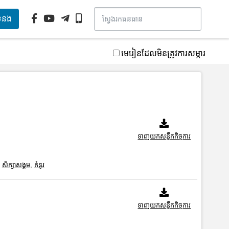
ទំនង
មេរៀនដែលមិនត្រូវការសម្ភារ
ទាញយកសន្លឹកកិច្ចការ
,
សិក្សាសង្គម
,
គំនូរ
ទាញយកសន្លឹកកិច្ចការ