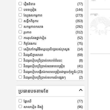
រឿងនិទាន
(77)
បទចម្រៀង
(144)
ល្បែងសកម្មភាព
(273)
សន្លឹកកិច្ចការ
(353)
សកម្មភាពកសាង
(292)
រូបភាព
(312)
ការតុបតែងថ្នាក់រៀន
(52)
កិច្ចតែងការ
(75)
សៀវភៅកម្មវិធីមត្តេយ្យសិក្សារបស់ក្រសួង
(14)
វីដេអូសិក្ខាសាលា
(69)
វីដេអូរបៀបប្រើប្រាស់គេហទំព័រនេះ
(8)
វីដេអូរបៀបប្រើប្រាស់ធនធានបង្រៀន
(41)
វីដេអូរបៀបបង្កើតឯកសារបង្រៀនជាមួយកុំព្យូទ័រ
(23)
វីដេអូរបៀបប្រើប្រាស់ឧបករណ៍ផ្សេងៗ
(2)
ប្រធានបទតាមខែ
ផ្លែឈើ
(77)
សាលារៀន និងខ្ញុំ
(96)