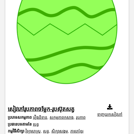
សៀវភៅរូបភាពចម្លែក-រូបស៊ុតសត្វ
ទាញយកសៀវភៅ
ប្រភេទសកម្មភាព
រឿងនិទាន
,
សកម្មភាពកសាង
,
រូបភាព
ប្រធានបទតាមខែ
សត្វ
កម្មវិធីសិក្សា
វិទ្យាសាស្រ្ត
,
សត្វ
,
សិក្សាសង្គម
,
ភាសាខ្មែរ