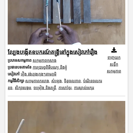
ល្បែងបង្កើតឧបករណ៍តន្ត្រីនៅក្នុងសៀវភៅរឿង
ទាញយក
ប្រភេទសកម្មភាព
សកម្មភាពកសាង
សន្លឹក
ប្រធានបទតាមខែ
ការប្រារព្ធពិធីបុណ្យ និងខ្ញុំ
សកម្មភាព
សៀវភៅ
រឿង វង់ភ្លេងក្មេងៗតាមភូមិ
កម្មវិធីសិក្សា
សកម្មភាពកសាង
,
សំឡេង
,
ចិត្តចលភាព
,
បំណិនចលករ
តូច
,
សិក្សាសង្គម
,
ចម្រៀង និងតន្ត្រី
,
ភាសាខ្មែរ
,
ការស្គាល់អក្សរ