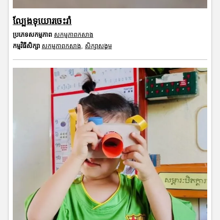
ល្បែងទុយោរចេះរាំ
ប្រភេទសកម្មភាព
សកម្មភាពកសាង
កម្មវិធីសិក្សា
សកម្មភាពកសាង
,
សិក្សាសង្គម