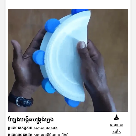
ល្បែងបង្កើតបង្ក្រង់ភ្លេង
ទាញយក
ប្រភេទសកម្មភាព
សកម្មភាពកសាង
សន្លឹក
ប្រធានបទតាមខែ
ការប្រារព្ធពិធីបុណ្យ និងខ្ញុំ