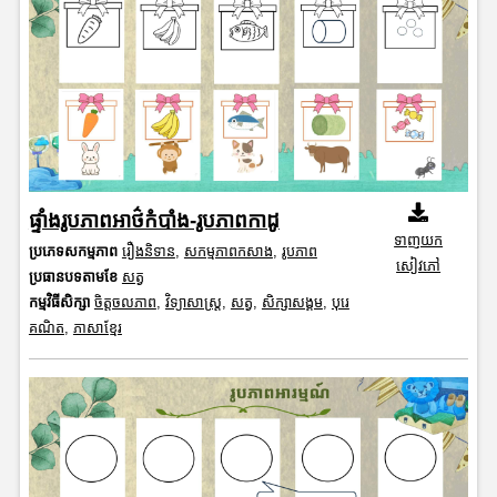
ផ្ទាំងរូបភាពអាថ៌កំបាំង-រូបភាពកាដូ
ទាញយក
ប្រភេទសកម្មភាព
រឿងនិទាន
,
សកម្មភាពកសាង
,
រូបភាព
សៀវភៅ
ប្រធានបទតាមខែ
សត្វ
កម្មវិធីសិក្សា
ចិត្តចលភាព
,
វិទ្យាសាស្រ្ត
,
សត្វ
,
សិក្សាសង្គម
,
បុរេ
គណិត
,
ភាសាខ្មែរ