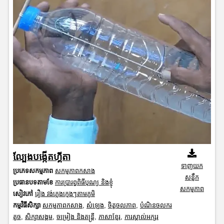
ល្បែងបង្កើតហ្គីតា
ទាញយក
ប្រភេទសកម្មភាព
សកម្មភាពកសាង
សន្លឹក
ប្រធានបទតាមខែ
ការប្រារព្ធពិធីបុណ្យ និងខ្ញុំ
សកម្មភាព
សៀវភៅ
រឿង វង់ភ្លេងក្មេងៗតាមភូមិ
កម្មវិធីសិក្សា
សកម្មភាពកសាង
,
សំឡេង
,
ចិត្តចលភាព
,
បំណិនចលករ
តូច
,
សិក្សាសង្គម
,
ចម្រៀង និងតន្ត្រី
,
ភាសាខ្មែរ
,
ការស្គាល់អក្សរ