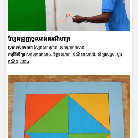
ល្បែងព្រួញចូលរាងធរណីមាត្រ
ប្រភេទសកម្មភាព
ល្បែងសកម្មភាព
,
សកម្មភាពកសាង
កម្មវិធីសិក្សា
សកម្មភាពកសាង
,
ចិត្តចលភាព
,
បំណិនចលករធំ
,
សិក្សាសង្គម
,
បុរេ
គណិត
,
រូបរាង