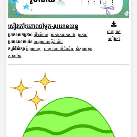
សៀវភៅរូបភាពចម្លែក-រូបយានយន្ត
ទាញយក
ប្រភេទសកម្មភាព
រឿងនិទាន
,
សកម្មភាពកសាង
,
រូបភាព
សៀវភៅ
ប្រធានបទតាមខែ
មធ្យោបាយធ្វើដំណើរ
កម្មវិធីសិក្សា
វិទ្យាសាស្រ្ត
,
ពធ្យោបាយធ្វើដំណើរ
,
សិក្សាសង្គម
,
ភាសាខ្មែរ