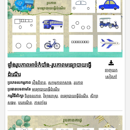
ផ្ទាំងរូបភាពអាថ៌កំបាំង-រូបភាពមធ្យោបាយធ្វើ
ទាញយក
ដំណើរ
សៀវភៅ
ប្រភេទសកម្មភាព
រឿងនិទាន
,
សកម្មភាពកសាង
,
រូបភាព
ប្រធានបទតាមខែ
មធ្យោបាយធ្វើដំណើរ
កម្មវិធីសិក្សា
ចិត្តចលភាព
,
វិទ្យាសាស្រ្ត
,
ពធ្យោបាយធ្វើដំណើរ
,
សិក្សា
សង្គម
,
បុរេគណិត
,
ភាសាខ្មែរ