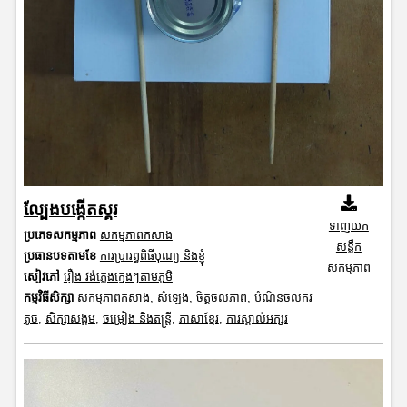
ល្បែងបង្កើតស្គរ
ទាញយក
ប្រភេទសកម្មភាព
សកម្មភាពកសាង
សន្លឹក
ប្រធានបទតាមខែ
ការប្រារព្ធពិធីបុណ្យ និងខ្ញុំ
សកម្មភាព
សៀវភៅ
រឿង វង់ភ្លេងក្មេងៗតាមភូមិ
កម្មវិធីសិក្សា
សកម្មភាពកសាង
,
សំឡេង
,
ចិត្តចលភាព
,
បំណិនចលករ
តូច
,
សិក្សាសង្គម
,
ចម្រៀង និងតន្ត្រី
,
ភាសាខ្មែរ
,
ការស្គាល់អក្សរ