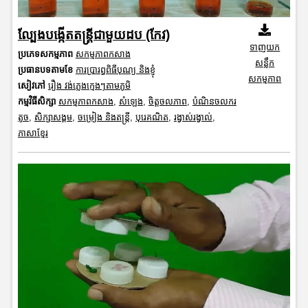
​ល្បែងបង្កើតតន្ត្រីជាមួយដប (កែវ)
ទាញយក
ប្រភេទសកម្មភាព
សកម្មភាពកសាង
សន្លឹក
ប្រធានបទតាមខែ
ការប្រារព្ធពិធីបុណ្យ និងខ្ញុំ
សកម្មភាព
សៀវភៅ
រឿង វង់ភ្លេងក្មេងៗតាមភូមិ
កម្មវិធីសិក្សា
សកម្មភាពកសាង
,
សំឡេង
,
ចិត្តចលភាព
,
បំណិនចលករ
តូច
,
សិក្សាសង្គម
,
ចម្រៀង និងតន្ត្រី
,
បុរេគណិត
,
រង្វាស់រង្វាល់
,
ភាសាខ្មែរ