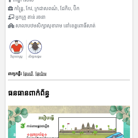
កន្ត្រៃ, កែវ, ក្រដាសពណ៌, ដែកិប, ប៊ិក
អ្នកគ្រូ តាន់ រចនា
សាលាបឋមសិក្សាសុខារាម នៅខេត្តពោធិ៍សាត់
វិទ្យាសាស្រ្ត
សិក្សាសង្គម
ពាក្យកន្លឹះ
ផ្លែឈើ
,
ផ្លែប៉ោម
ធនធានពាក់ព័ន្ធ