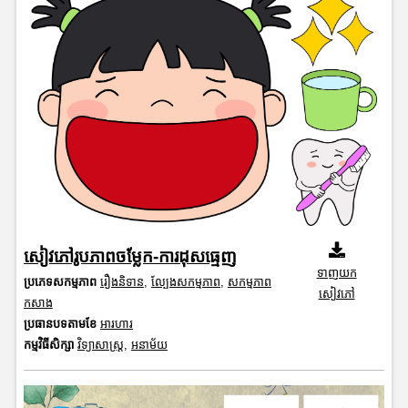
សៀវភៅរូបភាពចម្លែក-ការដុសធ្មេញ
ទាញយក
ប្រភេទសកម្មភាព
រឿងនិទាន
,
ល្បែងសកម្មភាព
,
សកម្មភាព
សៀវភៅ
កសាង
ប្រធានបទតាមខែ
អារហារ
កម្មវិធីសិក្សា
វិទ្យាសាស្រ្ត
,
អនាម័យ