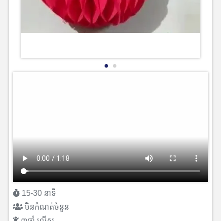
15-30 នាទី
មិនកំណត់ចំនួន
៣ឆ្នាំ លើស