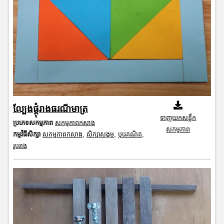
ល្បែងផ្គុំរាងធរណីមាត្រ
ទាញយកសន្លឹក
ប្រភេទសកម្មភាព
សកម្មភាពកសាង
សកម្មភាព
កម្មវិធីសិក្សា
សកម្មភាពកសាង
,
សិក្សាសង្គម
,
បុរេគណិត
,
រូបរាង