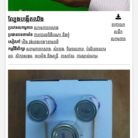
ល្បែងបង្កើតឈិង
ទាញយក
ប្រភេទសកម្មភាព
សកម្មភាពកសាង
សន្លឹក
ប្រធានបទតាមខែ
ការប្រារព្ធពិធីបុណ្យ និងខ្ញុំ
សកម្មភាព
សៀវភៅ
រឿង វង់ភ្លេងក្មេងៗតាមភូមិ
កម្មវិធីសិក្សា
សកម្មភាពកសាង
,
សំឡេង
,
ចិត្តចលភាព
,
បំណិនចលករ
តូច
,
សិក្សាសង្គម
,
ចម្រៀង និងតន្ត្រី
,
ភាសាខ្មែរ
,
ការស្គាល់អក្សរ