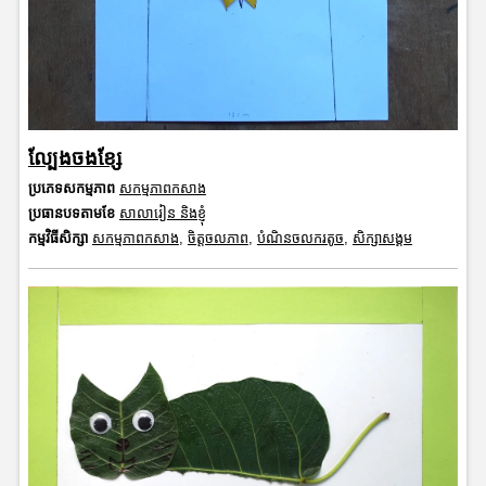
ល្បែងចងខ្សែ
ប្រភេទសកម្មភាព
សកម្មភាពកសាង
ប្រធានបទតាមខែ
សាលារៀន និងខ្ញុំ
កម្មវិធីសិក្សា
សកម្មភាពកសាង
,
ចិត្តចលភាព
,
បំណិនចលករតូច
,
សិក្សាសង្គម