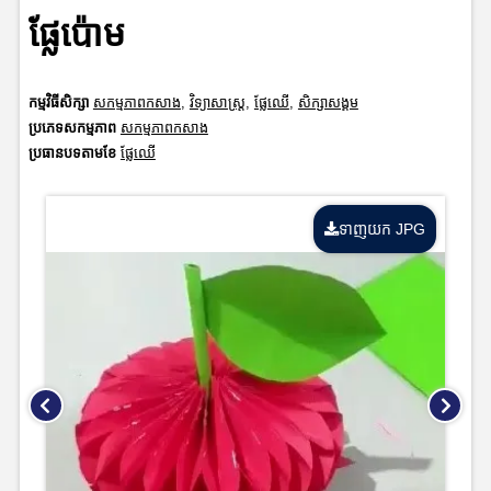
ផ្លែប៉ោម
កម្មវិធីសិក្សា
សកម្មភាពកសាង
,
វិទ្យាសាស្រ្ត
,
ផ្លែឈើ
,
សិក្សាសង្គម
ប្រភេទសកម្មភាព
សកម្មភាពកសាង
ប្រធានបទតាមខែ
ផ្លែឈើ
ទាញយក JPG