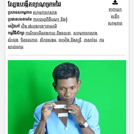
ល្បែងបង្កើតព្យាណូម្រាមដៃ
ទាញយក
ប្រភេទសកម្មភាព
សកម្មភាពកសាង
សន្លឹក
ប្រធានបទតាមខែ
ការប្រារព្ធពិធីបុណ្យ និងខ្ញុំ
សកម្មភាព
សៀវភៅ
រឿង វង់ភ្លេងក្មេងៗតាមភូមិ
កម្មវិធីសិក្សា
ការរីកចម្រើនរាងកាយ និងចលនា
,
សកម្មភាពកសាង
,
សំឡេង
,
ចិត្តចលភាព
,
សិក្សាសង្គម
,
ចម្រៀង និងតន្ត្រី
,
ភាសាខ្មែរ
,
ការ
ស្គាល់អក្សរ