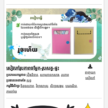
សៀវភៅរូបភាពចម្លែក-រូបសត្វ-ផ្ទះ
ទាញយក
ប្រភេទសកម្មភាព
រឿងនិទាន
,
សកម្មភាពកសាង
,
រូបភាព
សៀវភៅ
ប្រធានបទតាមខែ
សត្វ
កម្មវិធីសិក្សា
ចិត្តចលភាព
,
វិទ្យាសាស្រ្ត
,
សិក្សាសង្គម
,
បុរេគណិត
,
ភាសាខ្មែរ