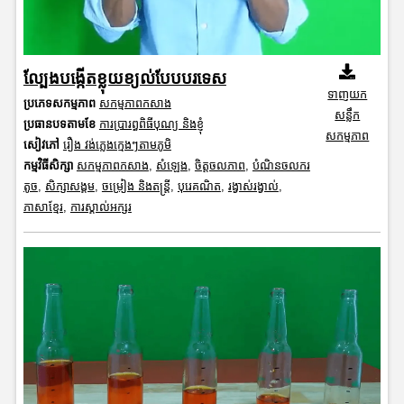
ល្បែងបង្កើតខ្លុយខ្យល់បែបបរទេស
ទាញយក
ប្រភេទសកម្មភាព
សកម្មភាពកសាង
សន្លឹក
ប្រធានបទតាមខែ
ការប្រារព្ធពិធីបុណ្យ និងខ្ញុំ
សកម្មភាព
សៀវភៅ
រឿង វង់ភ្លេងក្មេងៗតាមភូមិ
កម្មវិធីសិក្សា
សកម្មភាពកសាង
,
សំឡេង
,
ចិត្តចលភាព
,
បំណិនចលករ
តូច
,
សិក្សាសង្គម
,
ចម្រៀង និងតន្ត្រី
,
បុរេគណិត
,
រង្វាស់រង្វាល់
,
ភាសាខ្មែរ
,
ការស្គាល់អក្សរ