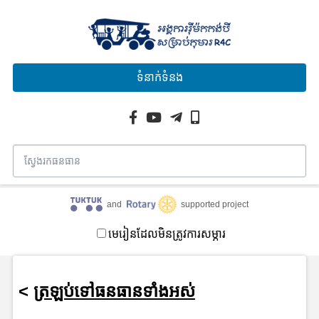
ទំនាក់ទំនង
and
supported project
មេរៀនដែលមិនត្រូវការសម្ភារ
<
ត្រឡប់ទៅធនធានទាំងអស់