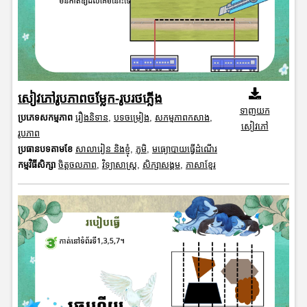
សៀវភៅរូបភាពចម្លែក-រូបរថភ្លើង
ទាញយក
ប្រភេទសកម្មភាព
រឿងនិទាន
,
បទចម្រៀង
,
សកម្មភាពកសាង
,
សៀវភៅ
រូបភាព
ប្រធានបទតាមខែ
សាលារៀន និងខ្ញុំ
,
ភូមិ
,
មធ្យោបាយធ្វើដំណើរ
កម្មវិធីសិក្សា
ចិត្តចលភាព
,
វិទ្យាសាស្រ្ត
,
សិក្សាសង្គម
,
ភាសាខ្មែរ