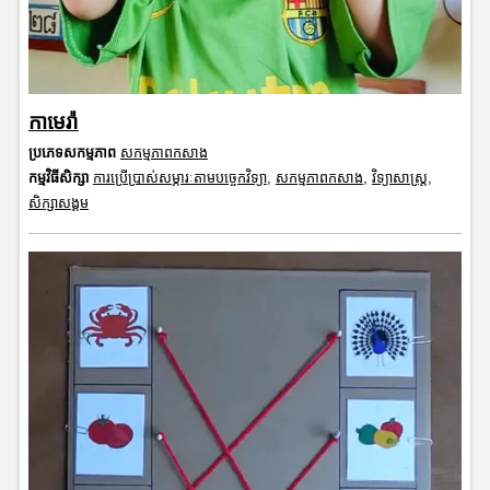
កាមេរ៉ា
ប្រភេទសកម្មភាព
សកម្មភាពកសាង
កម្មវិធីសិក្សា
ការប្រើប្រាស់សម្ភារៈតាមបច្ចេកវិទ្យា
,
សកម្មភាពកសាង
,
វិទ្យាសាស្រ្ត
,
សិក្សាសង្គម