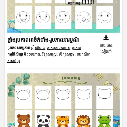
ផ្ទាំងរូបភាពអាថ៌កំបាំង-រូបភាពអារម្មណ៍
ទាញយក
ប្រភេទសកម្មភាព
រឿងនិទាន
,
សកម្មភាពកសាង
,
រូបភាព
សៀវភៅ
កម្មវិធីសិក្សា
ចិត្តចលភាព
,
វិទ្យាសាស្រ្ត
,
សិក្សាសង្គម
,
បុរេគណិត
,
ភាសាខ្មែរ