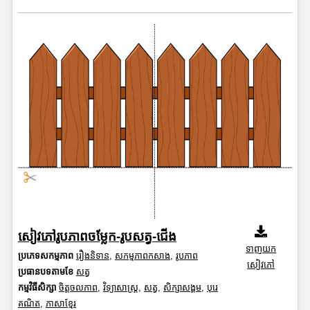
សៀវភៅរូបភាពចម្លែក-រូបសត្វ-ជើង
ទាញយក
ប្រភេទសកម្មភាព
រឿងនិទាន
,
សកម្មភាពកសាង
,
រូបភាព
សៀវភៅ
ប្រធានបទតាមខែ
សត្វ
កម្មវិធីសិក្សា
ចិត្តចលភាព
,
វិទ្យាសាស្រ្ត
,
សត្វ
,
សិក្សាសង្គម
,
បុរេ
គណិត
,
ភាសាខ្មែរ