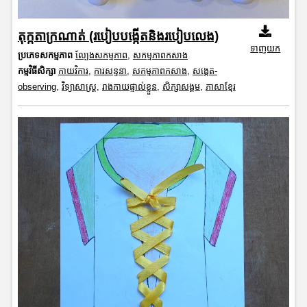
តុក្កតាក្រណាត់ (របៀបបង្កើតនិងរបៀបលេង)
ទាញយក
ប្រភេទសកម្មភាព
ល្បែងសកម្មភាព
,
សកម្មភាពកសាង
កម្មវិធីសិក្សា
កាយវិការ
,
ការសន្ទនា
,
សកម្មភាពកសាង
,
សង្កេត-
observing
,
វិទ្យាសាស្រ្ត
,
រាងកាយផ្ទាល់ខ្លួន
,
សិក្សាសង្គម
,
ភាសាខ្មែរ