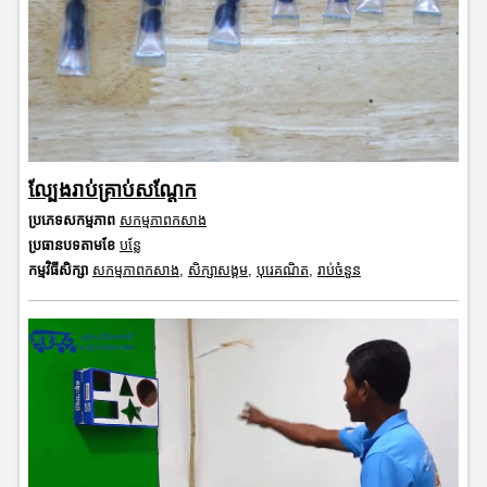
ល្បែងរាប់គ្រាប់សណ្តែក
ប្រភេទសកម្មភាព
សកម្មភាពកសាង
ប្រធានបទតាមខែ
បន្លែ
កម្មវិធីសិក្សា
សកម្មភាពកសាង
,
សិក្សាសង្គម
,
បុរេគណិត
,
រាប់ចំនួន