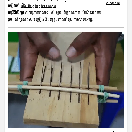
សកម្មភាព
សៀវភៅ
រឿង វង់ភ្លេងក្មេងៗតាមភូមិ
កម្មវិធីសិក្សា
សកម្មភាពកសាង
,
សំឡេង
,
ចិត្តចលភាព
,
បំណិនចលករ
តូច
,
សិក្សាសង្គម
,
ចម្រៀង និងតន្ត្រី
,
ភាសាខ្មែរ
,
ការស្គាល់អក្សរ