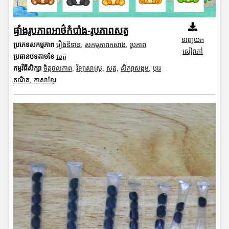
ផ្ទាំងរូបភាពអាថ៌កំបាំង-រូបភាពសត្វ
ទាញយក
ប្រភេទសកម្មភាព
រឿងនិទាន
,
សកម្មភាពកសាង
,
រូបភាព
សៀវភៅ
ប្រធានបទតាមខែ
សត្វ
កម្មវិធីសិក្សា
ចិត្តចលភាព
,
វិទ្យាសាស្រ្ត
,
សត្វ
,
សិក្សាសង្គម
,
បុរេ
គណិត
,
ភាសាខ្មែរ