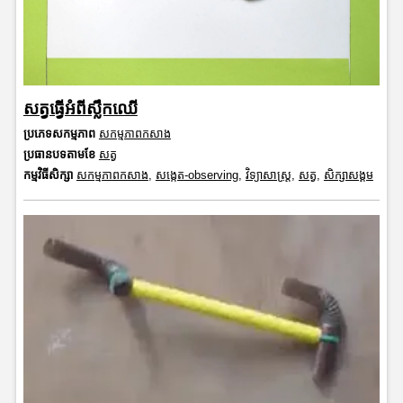
សត្វធ្វើអំពីស្លឹកឈើ
ប្រភេទសកម្មភាព
សកម្មភាពកសាង
ប្រធានបទតាមខែ
សត្វ
កម្មវិធីសិក្សា
សកម្មភាពកសាង
,
សង្កេត-observing
,
វិទ្យាសាស្រ្ត
,
សត្វ
,
សិក្សាសង្គម