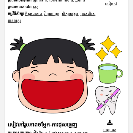
ប្រភេទសកម្មភាព
រឿងនិទាន
,
សកម្មភាពកសាង
,
រូបភាព
សៀវភៅ
ប្រធានបទតាមខែ
សត្វ
កម្មវិធីសិក្សា
ចិត្តចលភាព
,
វិទ្យាសាស្រ្ត
,
សិក្សាសង្គម
,
បុរេគណិត
,
ភាសាខ្មែរ
សៀវភៅរូបភាពចម្លែក-ការដុសធ្មេញ
ទាញយក
ប្រភេទសកម្មភាព
រឿងនិទាន
,
ល្បែងសកម្មភាព
,
សកម្មភាព