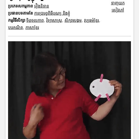
ទាញយក
ប្រភេទសកម្មភាព
រឿងនិទាន
សៀវភៅ
ប្រធានបទតាមខែ
ការប្រារព្ធពិធីបុណ្យ និងខ្ញុំ
កម្មវិធីសិក្សា
ចិត្តចលភាព
,
វិទ្យាសាស្រ្ត
,
សិក្សាសង្គម
,
វប្បធម៌ខ្មែរ
,
បុរេគណិត
,
ភាសាខ្មែរ