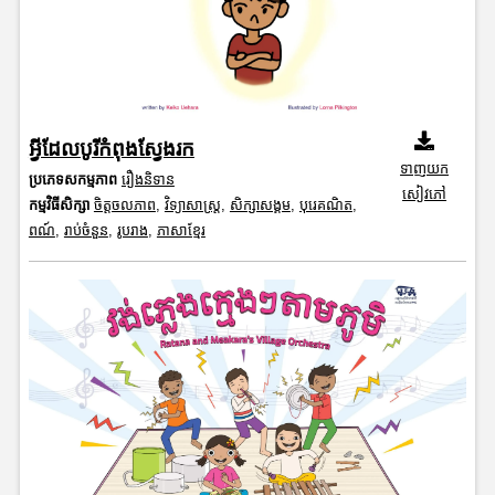
អ្វីដែលបូរីកំពុងស្វែងរក
ទាញយក
ប្រភេទសកម្មភាព
រឿងនិទាន
សៀវភៅ
កម្មវិធីសិក្សា
ចិត្តចលភាព
,
វិទ្យាសាស្រ្ត
,
សិក្សាសង្គម
,
បុរេគណិត
,
ពណ៍
,
រាប់ចំនួន
,
រូបរាង
,
ភាសាខ្មែរ