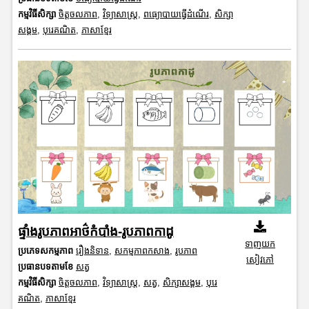
កម្មវិធីសិក្សា
ចិត្តចលភាព
,
វិទ្យាសាស្រ្ត
,
ពធ្យោបាយធ្វើដំណើរ
,
សិក្សា
សង្គម
,
បុរេគណិត
,
ភាសាខ្មែរ
ផ្ទាំងរូបភាពអាថ៌កំបាំង-រូបភាពកាដូ
ទាញយក
ប្រភេទសកម្មភាព
រឿងនិទាន
,
សកម្មភាពកសាង
,
រូបភាព
សៀវភៅ
ប្រធានបទតាមខែ
សត្វ
កម្មវិធីសិក្សា
ចិត្តចលភាព
,
វិទ្យាសាស្រ្ត
,
សត្វ
,
សិក្សាសង្គម
,
បុរេ
គណិត
,
ភាសាខ្មែរ