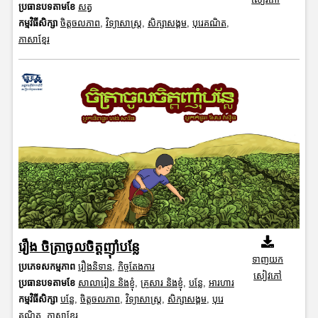
ប្រធានបទតាមខែ
សត្វ
កម្មវិធីសិក្សា
ចិត្តចលភាព
,
វិទ្យាសាស្រ្ត
,
សិក្សាសង្គម
,
បុរេគណិត
,
ភាសាខ្មែរ
រឿង ចិត្រាចូលចិត្តញុាំបន្លែ
ទាញយក
ប្រភេទសកម្មភាព
រឿងនិទាន
,
កិច្ចតែងការ
សៀវភៅ
ប្រធានបទតាមខែ
សាលារៀន និងខ្ញុំ
,
គ្រួសារ និងខ្ញុំ
,
បន្លែ
,
អារហារ
កម្មវិធីសិក្សា
បន្លែ
,
ចិត្តចលភាព
,
វិទ្យាសាស្រ្ត
,
សិក្សាសង្គម
,
បុរេ
គណិត
,
ភាសាខ្មែរ