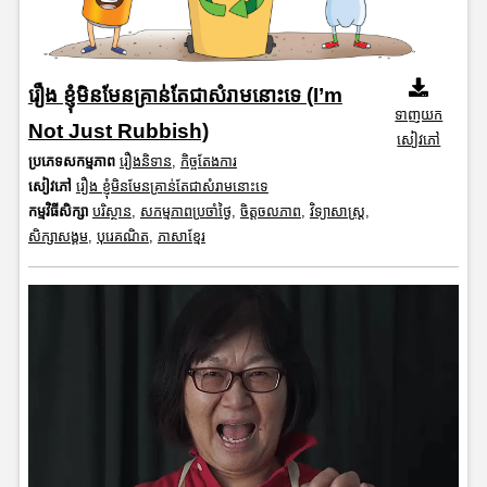
រឿង ខ្ញុំមិនមែនគ្រាន់តែជាសំរាមនោះទេ (I’m
ទាញយក
Not Just Rubbish)
សៀវភៅ
ប្រភេទសកម្មភាព
រឿងនិទាន
,
កិច្ចតែងការ
សៀវភៅ
រឿង ខ្ញុំមិនមែនគ្រាន់តែជាសំរាមនោះទេ
កម្មវិធីសិក្សា
បរិស្ថាន
,
សកម្មភាពប្រចាំថ្ងៃ
,
ចិត្តចលភាព
,
វិទ្យាសាស្រ្ត
,
សិក្សាសង្គម
,
បុរេគណិត
,
ភាសាខ្មែរ