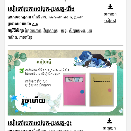
សៀវភៅរូបភាពចម្លែក-រូបសត្វ-ជើង
ទាញយក
ប្រភេទសកម្មភាព
រឿងនិទាន
,
សកម្មភាពកសាង
,
រូបភាព
សៀវភៅ
ប្រធានបទតាមខែ
សត្វ
កម្មវិធីសិក្សា
ចិត្តចលភាព
,
វិទ្យាសាស្រ្ត
,
សត្វ
,
សិក្សាសង្គម
,
បុរេ
គណិត
,
ភាសាខ្មែរ
សៀវភៅរូបភាពចម្លែក-រូបសត្វ-ផ្ទះ
ទាញយក