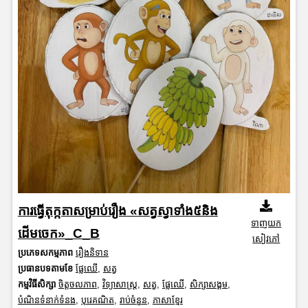
ការធ្វើតុក្កតាសម្រាប់រឿង «សត្វស្វាទាំង៥និង
ទាញយក
ដើមចេក»_C_B
សៀវភៅ
ប្រភេទសកម្មភាព
រឿងនិទាន
ប្រធានបទតាមខែ
ផ្លែឈើ
,
សត្វ
កម្មវិធីសិក្សា
ចិត្តចលភាព
,
វិទ្យាសាស្រ្ត
,
សត្វ
,
ផ្លែឈើ
,
សិក្សាសង្គម
,
បំណិនទំនាក់ទំនង
,
បុរេគណិត
,
រាប់ចំនួន
,
ភាសាខ្មែរ