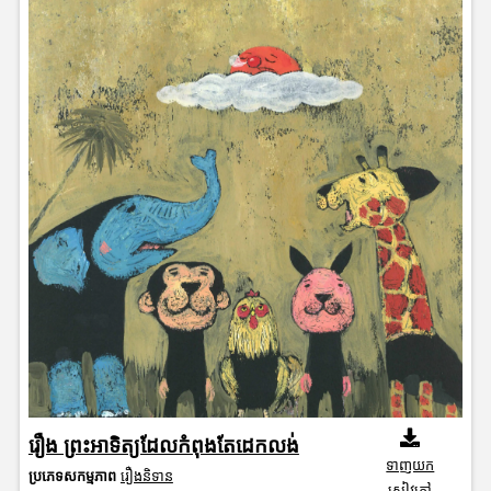
រឿង ព្រះអាទិត្យដែលកំពុងតែដេកលង់
ទាញយក
ប្រភេទសកម្មភាព
រឿងនិទាន
សៀវភៅ