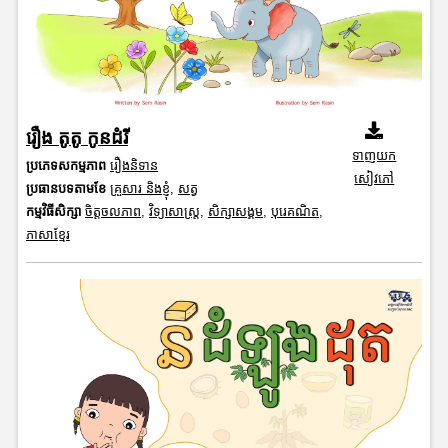
រឿង តូតូ កូនដំរី
ទាញយក
ប្រភេទសកម្មភាព
រឿងនិទាន
សៀវភៅ
ប្រធានបទតាមខែ
គ្រួសារ និងខ្ញុំ
,
សត្វ
កម្មវិធីសិក្សា
ចិត្តចលភាព
,
វិទ្យាសាស្រ្ត
,
សិក្សាសង្គម
,
បុរេគណិត
,
ភាសាខ្មែរ