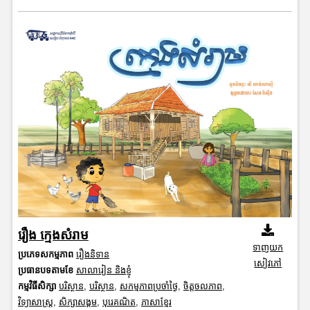
រឿង ក្មេងសំរាម
ទាញយក
ប្រភេទសកម្មភាព
រឿងនិទាន
សៀវភៅ
ប្រធានបទតាមខែ
សាលារៀន និងខ្ញុំ
កម្មវិធីសិក្សា
បរិស្ថាន
,
បរិស្ថាន
,
សកម្មភាពប្រចាំថ្ងៃ
,
ចិត្តចលភាព
,
វិទ្យាសាស្រ្ត
,
សិក្សាសង្គម
,
បុរេគណិត
,
ភាសាខ្មែរ