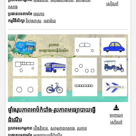
សៀវភៅ
កសាង
ប្រធានបទតាមខែ
អារហារ
កម្មវិធីសិក្សា
វិទ្យាសាស្រ្ត
,
អនាម័យ
ផ្ទាំងរូបភាពអាថ៌កំបាំង-រូបភាពមធ្យោបាយធ្វើ
ទាញយក
ដំណើរ
សៀវភៅ
ប្រភេទសកម្មភាព
រឿងនិទាន
,
សកម្មភាពកសាង
,
រូបភាព
ប្រធានបទតាមខែ
មធ្យោបាយធ្វើដំណើរ