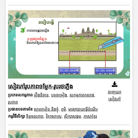
សៀវភៅរូបភាពចម្លែក-រូបរថភ្លើង
ទាញយក
ប្រភេទសកម្មភាព
រឿងនិទាន
,
បទចម្រៀង
,
សកម្មភាពកសាង
,
សៀវភៅ
រូបភាព
ប្រធានបទតាមខែ
សាលារៀន និងខ្ញុំ
,
ភូមិ
,
មធ្យោបាយធ្វើដំណើរ
កម្មវិធីសិក្សា
ចិត្តចលភាព
,
វិទ្យាសាស្រ្ត
,
សិក្សាសង្គម
,
ភាសាខ្មែរ