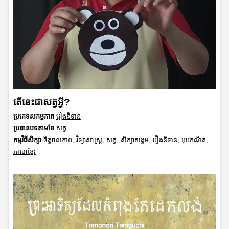
តើនេះជាសត្វអ្វី?
ប្រភេទសកម្មភាព
រឿងនិទាន
ប្រធានបទតាមខែ
សត្វ
កម្មវិធីសិក្សា
ចិត្តចលភាព
,
វិទ្យាសាស្រ្ត
,
សត្វ
,
សិក្សាសង្គម
,
រឿងនិទាន
,
បុរេគណិត
,
ភាសាខ្មែរ