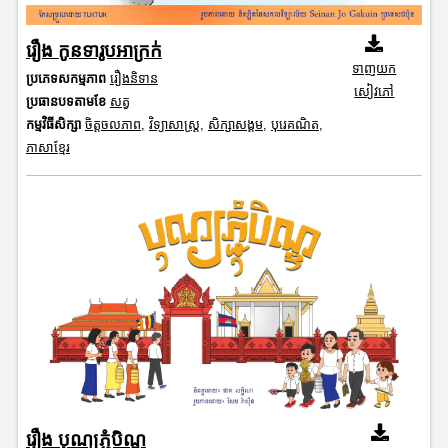
រឿង កូនទារូបអាក្រក់
ទាញយក
ប្រភេទសកម្មភាព
រឿងនិទាន
សៀវភៅ
ប្រធានបទតាមខែ
សត្វ
កម្មវិធីសិក្សា
ចិត្តចលភាព
,
វិទ្យាសាស្រ្ត
,
សិក្សាសង្គម
,
បុរេគណិត
,
ភាសាខ្មែរ
រឿង បុណ្យភ្ជុំបិណ្ឌ