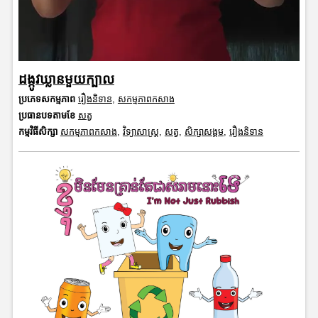
ដង្កូវឃ្លានមួយក្បាល
ប្រភេទសកម្មភាព
រឿងនិទាន
,
សកម្មភាពកសាង
ប្រធានបទតាមខែ
សត្វ
កម្មវិធីសិក្សា
សកម្មភាពកសាង
,
វិទ្យាសាស្រ្ត
,
សត្វ
,
សិក្សាសង្គម
,
រឿងនិទាន