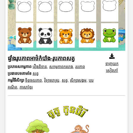
ផ្ទាំងរូបភាពអាថ៌កំបាំង-រូបភាពសត្វ
ទាញយក
ប្រភេទសកម្មភាព
រឿងនិទាន
,
សកម្មភាពកសាង
,
រូបភាព
សៀវភៅ
ប្រធានបទតាមខែ
សត្វ
កម្មវិធីសិក្សា
ចិត្តចលភាព
,
វិទ្យាសាស្រ្ត
,
សត្វ
,
សិក្សាសង្គម
,
បុរេ
គណិត
,
ភាសាខ្មែរ