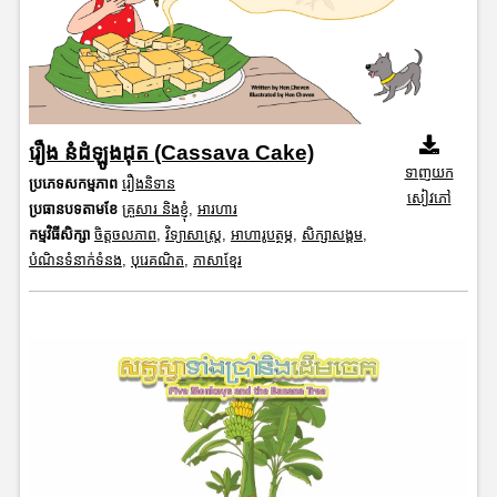
រឿង នំដំឡូងដុត (Cassava Cake)
ទាញយក
ប្រភេទសកម្មភាព
រឿងនិទាន
សៀវភៅ
ប្រធានបទតាមខែ
គ្រួសារ និងខ្ញុំ
,
អារហារ
កម្មវិធីសិក្សា
ចិត្តចលភាព
,
វិទ្យាសាស្រ្ត
,
អាហារូបត្ថម្ភ
,
សិក្សាសង្គម
,
បំណិនទំនាក់ទំនង
,
បុរេគណិត
,
ភាសាខ្មែរ