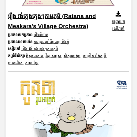
រឿង វង់ភ្លេងក្មេងៗតាមភូមិ (Ratana and
ទាញយក
Meakara’s Village Orchestra)
សៀវភៅ
ប្រភេទសកម្មភាព
រឿងនិទាន
ប្រធានបទតាមខែ
ការប្រារព្ធពិធីបុណ្យ និងខ្ញុំ
សៀវភៅ
រឿង វង់ភ្លេងក្មេងៗតាមភូមិ
កម្មវិធីសិក្សា
ចិត្តចលភាព
,
វិទ្យាសាស្រ្ត
,
សិក្សាសង្គម
,
ចម្រៀង និងតន្ត្រី
,
បុរេគណិត
,
ភាសាខ្មែរ