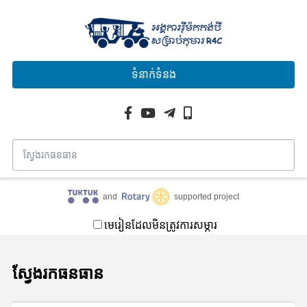
ទំនាក់ទំនង
and
supported project
មេរៀនដែលមិនត្រូវការសម្ភារ
ស្វែងរកធនធាន