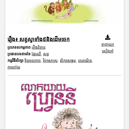
រឿង៖ សត្វស្វាទាំង៥និងដើមចេក
ទាញយក
ប្រភេទសកម្មភាព
រឿងនិទាន
សៀវភៅ
ប្រធានបទតាមខែ
ផ្លែឈើ
,
សត្វ
កម្មវិធីសិក្សា
ចិត្តចលភាព
,
វិទ្យាសាស្រ្ត
,
សិក្សាសង្គម
,
បុរេគណិត
,
ភាសាខ្មែរ