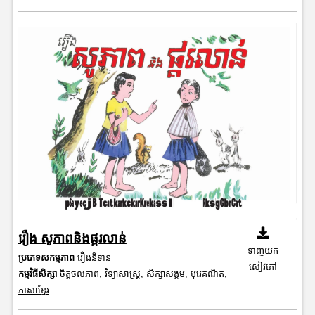
រឿង សូភាពនិងផ្គរលាន់
ទាញយក
ប្រភេទសកម្មភាព
រឿងនិទាន
សៀវភៅ
កម្មវិធីសិក្សា
ចិត្តចលភាព
,
វិទ្យាសាស្រ្ត
,
សិក្សាសង្គម
,
បុរេគណិត
,
ភាសាខ្មែរ