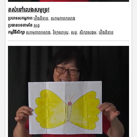
តស់ទៅលេងសមុទ្រ!
ប្រភេទសកម្មភាព
រឿងនិទាន
,
សកម្មភាពកសាង
ប្រធានបទតាមខែ
សត្វ
កម្មវិធីសិក្សា
សកម្មភាពកសាង
,
វិទ្យាសាស្រ្ត
,
សត្វ
,
សិក្សាសង្គម
,
រឿងនិទាន