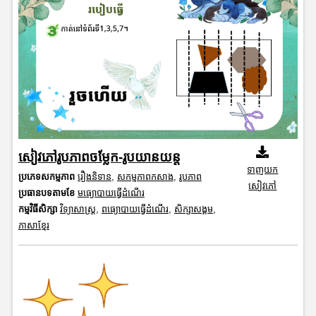
សៀវភៅរូបភាពចម្លែក-រូបយានយន្ត
ទាញយក
ប្រភេទសកម្មភាព
រឿងនិទាន
,
សកម្មភាពកសាង
,
រូបភាព
សៀវភៅ
ប្រធានបទតាមខែ
មធ្យោបាយធ្វើដំណើរ
កម្មវិធីសិក្សា
វិទ្យាសាស្រ្ត
,
ពធ្យោបាយធ្វើដំណើរ
,
សិក្សាសង្គម
,
ភាសាខ្មែរ