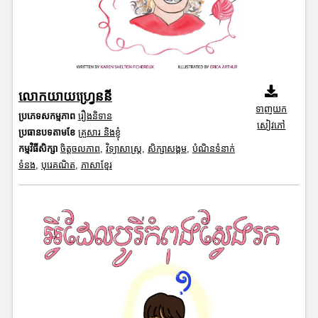
លោកយាយហ្រ្វេននី
ទាញយក
ប្រភេទសកម្មភាព
រឿងនិទាន
សៀវភៅ
ប្រធានបទតាមខែ
គ្រួសារ និងខ្ញុំ
កម្មវិធីសិក្សា
ចិត្តចលភាព
,
វិទ្យាសាស្រ្ត
,
សិក្សាសង្គម
,
បំណិនទំនាក់
ទំនង
,
បុរេគណិត
,
ភាសាខ្មែរ