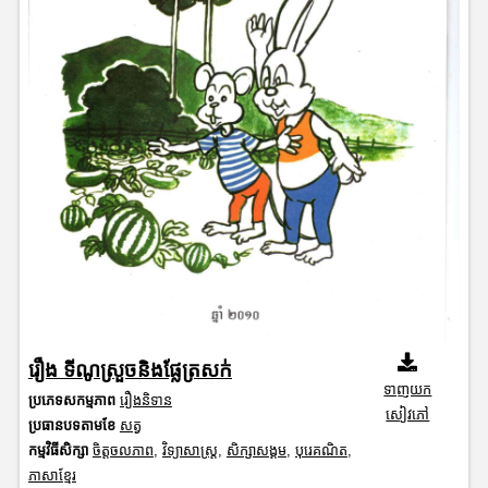
រឿង ទីណូស្រួចនិងផ្លែត្រសក់
ទាញយក
ប្រភេទសកម្មភាព
រឿងនិទាន
សៀវភៅ
ប្រធានបទតាមខែ
សត្វ
កម្មវិធីសិក្សា
ចិត្តចលភាព
,
វិទ្យាសាស្រ្ត
,
សិក្សាសង្គម
,
បុរេគណិត
,
ភាសាខ្មែរ