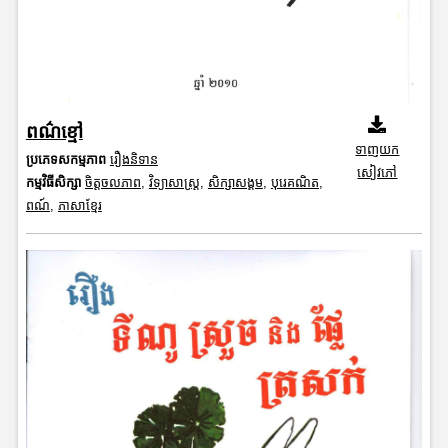
ពណ៌ខ្មៅ
ទាញយក
ប្រភេទសកម្មភាព
រឿងនិទាន
សៀវភៅ
កម្មវិធីសិក្សា
ចិត្តចលភាព
,
វិទ្យាសាស្រ្ត
,
សិក្សាសង្គម
,
បុរេគណិត
,
ពណ៍
,
ភាសាខ្មែរ