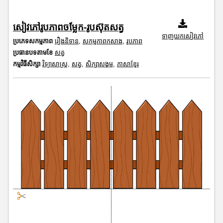
សៀវភៅរូបភាពចម្លែក-រូបស៊ុតសត្វ
ទាញយកសៀវភៅ
ប្រភេទសកម្មភាព
រឿងនិទាន
,
សកម្មភាពកសាង
,
រូបភាព
ប្រធានបទតាមខែ
សត្វ
កម្មវិធីសិក្សា
វិទ្យាសាស្រ្ត
,
សត្វ
,
សិក្សាសង្គម
,
ភាសាខ្មែរ