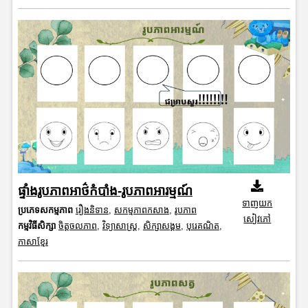
ផ្ទាំងរូបភាពអាថ៌កំបាំង-រូបភាពអារម្មណ៍
ទាញយក
ប្រភេទសកម្មភាព
រឿងនិទាន
,
សកម្មភាពកសាង
,
រូបភាព
សៀវភៅ
កម្មវិធីសិក្សា
ចិត្តចលភាព
,
វិទ្យាសាស្រ្ត
,
សិក្សាសង្គម
,
បុរេគណិត
,
ភាសាខ្មែរ