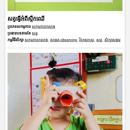
សត្វធ្វើអំពីស្លឹកឈើ
ប្រភេទសកម្មភាព
សកម្មភាពកសាង
ប្រធានបទតាមខែ
សត្វ
កម្មវិធីសិក្សា
សកម្មភាពកសាង
,
សង្កេត-observing
,
វិទ្យាសាស្រ្ត
,
សត្វ
,
សិក្សាសង្គម