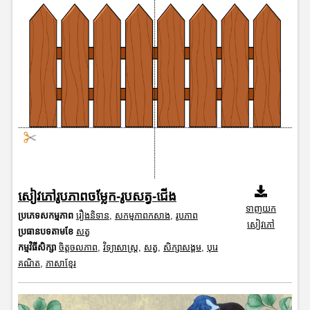
សៀវភៅរូបភាពចម្លែក-រូបសត្វ-ជើង
ទាញយក
ប្រភេទសកម្មភាព
រឿងនិទាន
,
សកម្មភាពកសាង
,
រូបភាព
សៀវភៅ
ប្រធានបទតាមខែ
សត្វ
កម្មវិធីសិក្សា
ចិត្តចលភាព
,
វិទ្យាសាស្រ្ត
,
សត្វ
,
សិក្សាសង្គម
,
បុរេ
គណិត
,
ភាសាខ្មែរ