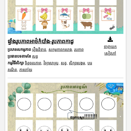
ផ្ទាំងរូបភាពអាថ៌កំបាំង-រូបភាពកាដូ
ទាញយក
ប្រភេទសកម្មភាព
រឿងនិទាន
,
សកម្មភាពកសាង
,
រូបភាព
សៀវភៅ
ប្រធានបទតាមខែ
សត្វ
កម្មវិធីសិក្សា
ចិត្តចលភាព
,
វិទ្យាសាស្រ្ត
,
សត្វ
,
សិក្សាសង្គម
,
បុរេ
គណិត
,
ភាសាខ្មែរ