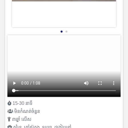
15-30 នាទី
មិនកំណត់ចំនួន
៣ឆ្នាំ លើស
កន្ត្រៃ, កៅស៊ូកង, ទុយោ, ដង្កៀបខ្មៅ