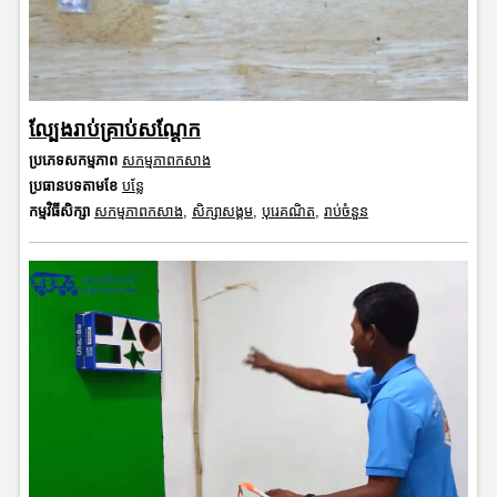
ល្បែងរាប់គ្រាប់សណ្តែក
ប្រភេទសកម្មភាព
សកម្មភាពកសាង
ប្រធានបទតាមខែ
បន្លែ
កម្មវិធីសិក្សា
សកម្មភាពកសាង
,
សិក្សាសង្គម
,
បុរេគណិត
,
រាប់ចំនួន