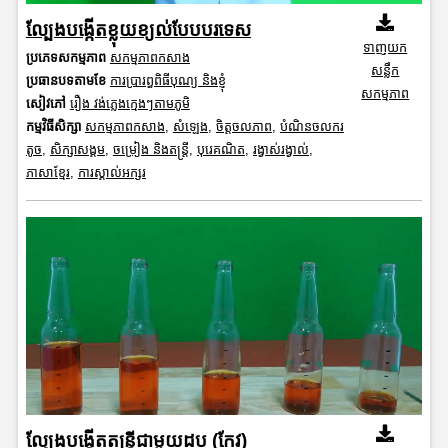
ល្បែងបង្កើតខ្លុយខ្យល់បែបបរទេស
ទាញយក
ប្រភេទសកម្មភាព
សកម្មភាពកសាង
សន្លឹក
ប្រធានបទតាមខែ
ការប្រារព្ធពិធីបុណ្យ និងខ្ញុំ
សកម្មភាព
សៀវភៅ
រឿង វង់ភ្លេងក្មេងៗតាមភូមិ
កម្មវិធីសិក្សា
សកម្មភាពកសាង
,
សំឡេង
,
ចិត្តចលភាព
,
បំណិនចលករ
តូច
,
សិក្សាសង្គម
,
ចម្រៀង និងតន្ត្រី
,
បុរេគណិត
,
រង្វាស់រង្វាល់
,
ភាសាខ្មែរ
,
ការស្គាល់អក្សរ
​ល្បែងបង្កើតតន្ត្រីជាមួយដប (កែវ)