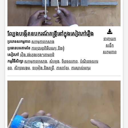
ល្បែងបង្កើតឧបករណ៍តន្ត្រីនៅក្នុងសៀវភៅរឿង
ទាញយក
ប្រភេទសកម្មភាព
សកម្មភាពកសាង
សន្លឹក
ប្រធានបទតាមខែ
ការប្រារព្ធពិធីបុណ្យ និងខ្ញុំ
សកម្មភាព
សៀវភៅ
រឿង វង់ភ្លេងក្មេងៗតាមភូមិ
កម្មវិធីសិក្សា
សកម្មភាពកសាង
,
សំឡេង
,
ចិត្តចលភាព
,
បំណិនចលករ
តូច
,
សិក្សាសង្គម
,
ចម្រៀង និងតន្ត្រី
,
ភាសាខ្មែរ
,
ការស្គាល់អក្សរ