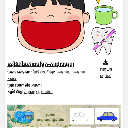
សៀវភៅរូបភាពចម្លែក-ការដុសធ្មេញ
ទាញយក
ប្រភេទសកម្មភាព
រឿងនិទាន
,
ល្បែងសកម្មភាព
,
សកម្មភាព
សៀវភៅ
កសាង
ប្រធានបទតាមខែ
អារហារ
កម្មវិធីសិក្សា
វិទ្យាសាស្រ្ត
,
អនាម័យ