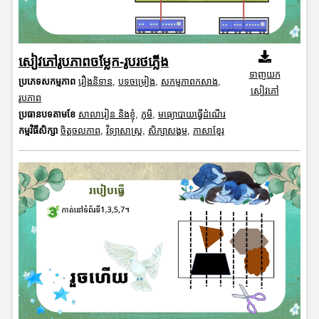
សៀវភៅរូបភាពចម្លែក-រូបរថភ្លើង
ទាញយក
ប្រភេទសកម្មភាព
រឿងនិទាន
,
បទចម្រៀង
,
សកម្មភាពកសាង
,
សៀវភៅ
រូបភាព
ប្រធានបទតាមខែ
សាលារៀន និងខ្ញុំ
,
ភូមិ
,
មធ្យោបាយធ្វើដំណើរ
កម្មវិធីសិក្សា
ចិត្តចលភាព
,
វិទ្យាសាស្រ្ត
,
សិក្សាសង្គម
,
ភាសាខ្មែរ