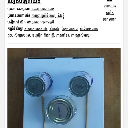
ល្បែងបង្កើតឈិង
ទាញយក
ប្រភេទសកម្មភាព
សកម្មភាពកសាង
សន្លឹក
ប្រធានបទតាមខែ
ការប្រារព្ធពិធីបុណ្យ និងខ្ញុំ
សកម្មភាព
សៀវភៅ
រឿង វង់ភ្លេងក្មេងៗតាមភូមិ
កម្មវិធីសិក្សា
សកម្មភាពកសាង
,
សំឡេង
,
ចិត្តចលភាព
,
បំណិនចលករ
តូច
,
សិក្សាសង្គម
,
ចម្រៀង និងតន្ត្រី
,
ភាសាខ្មែរ
,
ការស្គាល់អក្សរ