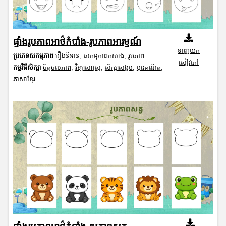
ផ្ទាំងរូបភាពអាថ៌កំបាំង-រូបភាពអារម្មណ៍
ទាញយក
ប្រភេទសកម្មភាព
រឿងនិទាន
,
សកម្មភាពកសាង
,
រូបភាព
សៀវភៅ
កម្មវិធីសិក្សា
ចិត្តចលភាព
,
វិទ្យាសាស្រ្ត
,
សិក្សាសង្គម
,
បុរេគណិត
,
ភាសាខ្មែរ