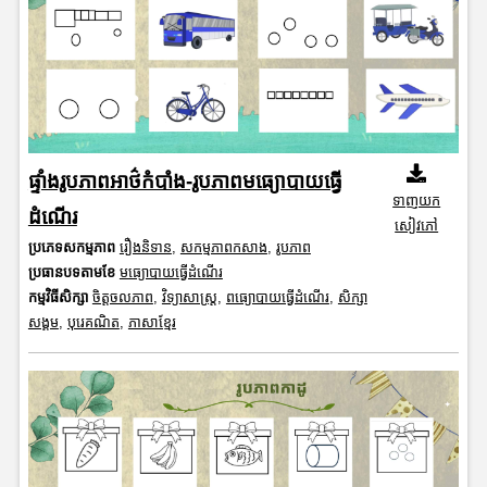
ផ្ទាំងរូបភាពអាថ៌កំបាំង-រូបភាពមធ្យោបាយធ្វើ
ទាញយក
ដំណើរ
សៀវភៅ
ប្រភេទសកម្មភាព
រឿងនិទាន
,
សកម្មភាពកសាង
,
រូបភាព
ប្រធានបទតាមខែ
មធ្យោបាយធ្វើដំណើរ
កម្មវិធីសិក្សា
ចិត្តចលភាព
,
វិទ្យាសាស្រ្ត
,
ពធ្យោបាយធ្វើដំណើរ
,
សិក្សា
សង្គម
,
បុរេគណិត
,
ភាសាខ្មែរ