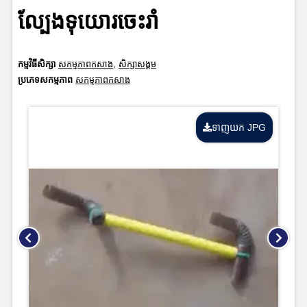
ល្បែងទុយោរចេះរាំ
កម្មវិធីសិក្សា
សកម្មភាពកសាង
,
សិក្សាសង្គម
ប្រភេទសកម្មភាព
សកម្មភាពកសាង
ទាញយក JPG