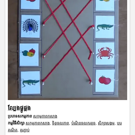
ល្បែងផ្គូផ្គង
ប្រភេទសកម្មភាព
សកម្មភាពកសាង
កម្មវិធីសិក្សា
សកម្មភាពកសាង
,
ចិត្តចលភាព
,
បំណិនចលករតូច
,
សិក្សាសង្គម
,
បុរេ
គណិត
,
គូរភ្ជាប់