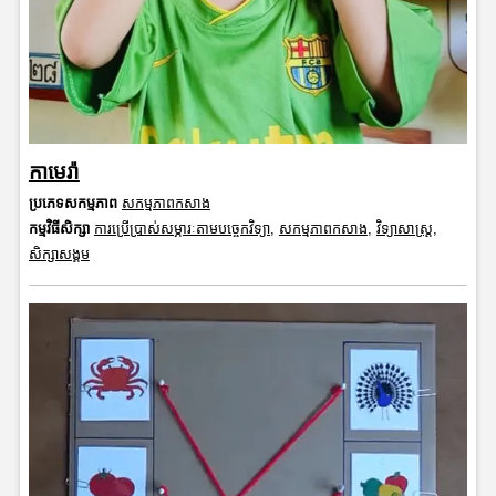
កាមេរ៉ា
ប្រភេទសកម្មភាព
សកម្មភាពកសាង
កម្មវិធីសិក្សា
ការប្រើប្រាស់សម្ភារៈតាមបច្ចេកវិទ្យា
,
សកម្មភាពកសាង
,
វិទ្យាសាស្រ្ត
,
សិក្សាសង្គម