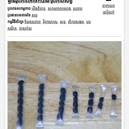
ផ្ទាំងរូបភាពអាថ៌កំបាំង-រូបភាពសត្វ
ទាញយក
ប្រភេទសកម្មភាព
រឿងនិទាន
,
សកម្មភាពកសាង
,
រូបភាព
សៀវភៅ
ប្រធានបទតាមខែ
សត្វ
កម្មវិធីសិក្សា
ចិត្តចលភាព
,
វិទ្យាសាស្រ្ត
,
សត្វ
,
សិក្សាសង្គម
,
បុរេ
គណិត
,
ភាសាខ្មែរ