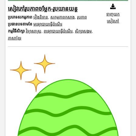
សៀវភៅរូបភាពចម្លែក-រូបយានយន្ត
ទាញយក
ប្រភេទសកម្មភាព
រឿងនិទាន
,
សកម្មភាពកសាង
,
រូបភាព
សៀវភៅ
ប្រធានបទតាមខែ
មធ្យោបាយធ្វើដំណើរ
កម្មវិធីសិក្សា
វិទ្យាសាស្រ្ត
,
ពធ្យោបាយធ្វើដំណើរ
,
សិក្សាសង្គម
,
ភាសាខ្មែរ