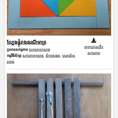
ល្បែងផ្គុំរាងធរណីមាត្រ
ទាញយកសន្លឹក
ប្រភេទសកម្មភាព
សកម្មភាពកសាង
សកម្មភាព
កម្មវិធីសិក្សា
សកម្មភាពកសាង
,
សិក្សាសង្គម
,
បុរេគណិត
,
រូបរាង