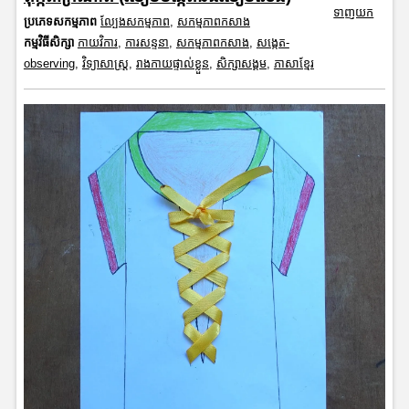
ទាញយក
ប្រភេទសកម្មភាព
ល្បែងសកម្មភាព
,
សកម្មភាពកសាង
កម្មវិធីសិក្សា
កាយវិការ
,
ការសន្ទនា
,
សកម្មភាពកសាង
,
សង្កេត-
observing
,
វិទ្យាសាស្រ្ត
,
រាងកាយផ្ទាល់ខ្លួន
,
សិក្សាសង្គម
,
ភាសាខ្មែរ