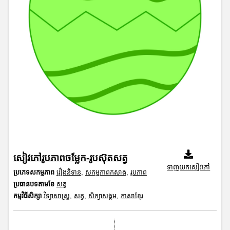
សៀវភៅរូបភាពចម្លែក-រូបស៊ុតសត្វ
ទាញយកសៀវភៅ
ប្រភេទសកម្មភាព
រឿងនិទាន
,
សកម្មភាពកសាង
,
រូបភាព
ប្រធានបទតាមខែ
សត្វ
កម្មវិធីសិក្សា
វិទ្យាសាស្រ្ត
,
សត្វ
,
សិក្សាសង្គម
,
ភាសាខ្មែរ