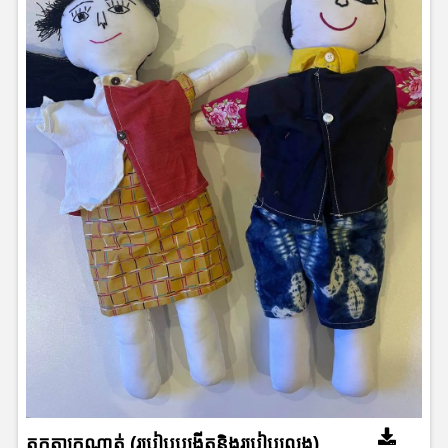
តុក្កតាក្រណាត់ (របៀបបង្កើតនិងរបៀបលេង)