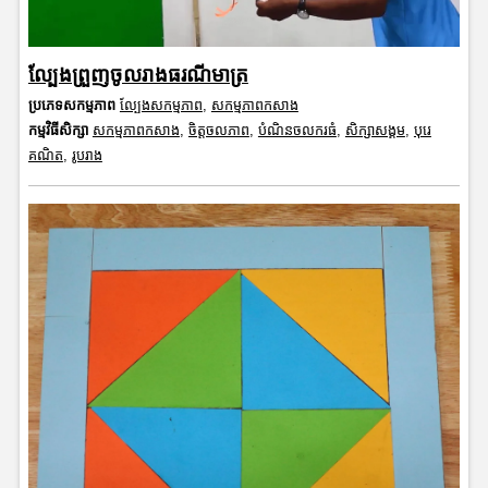
ល្បែងព្រួញចូលរាងធរណីមាត្រ
ប្រភេទសកម្មភាព
ល្បែងសកម្មភាព
,
សកម្មភាពកសាង
កម្មវិធីសិក្សា
សកម្មភាពកសាង
,
ចិត្តចលភាព
,
បំណិនចលករធំ
,
សិក្សាសង្គម
,
បុរេ
គណិត
,
រូបរាង