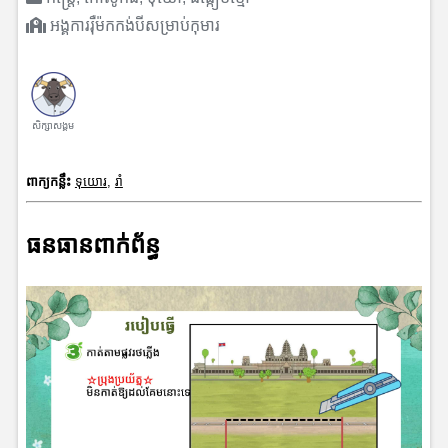
អង្គការរុឺម៉កកង់បីសម្រាប់កុមារ
សិក្សាសង្គម
ពាក្យកន្លឹះ
ទុយោរ
,
រាំ
ធនធានពាក់ព័ន្ធ