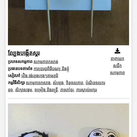
ល្បែងបង្កើតស្គរ
ទាញយក
ប្រភេទសកម្មភាព
សកម្មភាពកសាង
សន្លឹក
ប្រធានបទតាមខែ
ការប្រារព្ធពិធីបុណ្យ និងខ្ញុំ
សកម្មភាព
សៀវភៅ
រឿង វង់ភ្លេងក្មេងៗតាមភូមិ
កម្មវិធីសិក្សា
សកម្មភាពកសាង
,
សំឡេង
,
ចិត្តចលភាព
,
បំណិនចលករ
តូច
,
សិក្សាសង្គម
,
ចម្រៀង និងតន្ត្រី
,
ភាសាខ្មែរ
,
ការស្គាល់អក្សរ