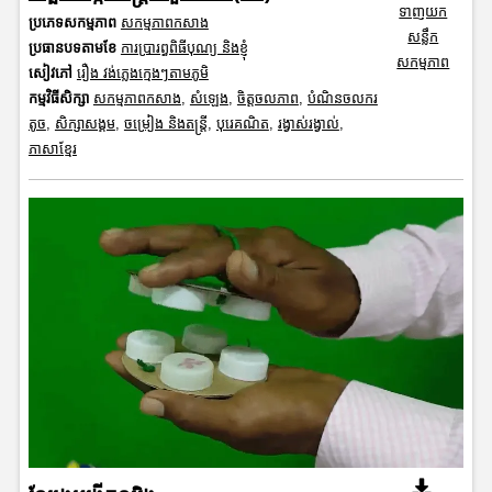
ទាញយក
ប្រភេទសកម្មភាព
សកម្មភាពកសាង
សន្លឹក
ប្រធានបទតាមខែ
ការប្រារព្ធពិធីបុណ្យ និងខ្ញុំ
សកម្មភាព
សៀវភៅ
រឿង វង់ភ្លេងក្មេងៗតាមភូមិ
កម្មវិធីសិក្សា
សកម្មភាពកសាង
,
សំឡេង
,
ចិត្តចលភាព
,
បំណិនចលករ
តូច
,
សិក្សាសង្គម
,
ចម្រៀង និងតន្ត្រី
,
បុរេគណិត
,
រង្វាស់រង្វាល់
,
ភាសាខ្មែរ