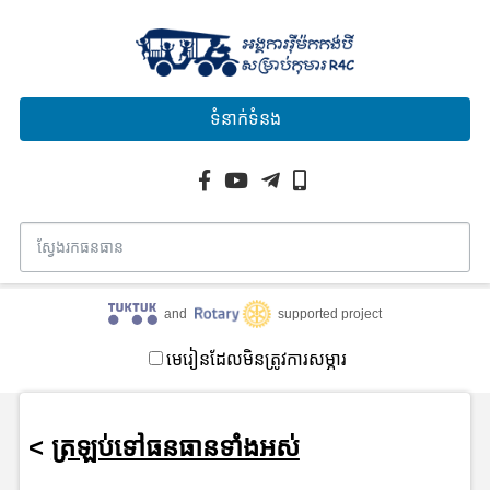
ទំនាក់ទំនង
and
supported project
មេរៀនដែលមិនត្រូវការសម្ភារ
<
ត្រឡប់ទៅធនធានទាំងអស់