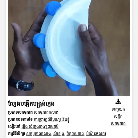
ល្បែងបង្កើតបង្ក្រង់ភ្លេង
ទាញយក
ប្រភេទសកម្មភាព
សកម្មភាពកសាង
សន្លឹក
ប្រធានបទតាមខែ
ការប្រារព្ធពិធីបុណ្យ និងខ្ញុំ
សកម្មភាព
សៀវភៅ
រឿង វង់ភ្លេងក្មេងៗតាមភូមិ
កម្មវិធីសិក្សា
សកម្មភាពកសាង
,
សំឡេង
,
ចិត្តចលភាព
,
បំណិនចលករ