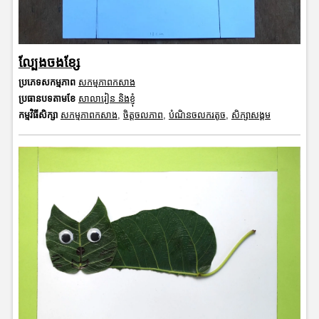
ល្បែងចងខ្សែ
ប្រភេទសកម្មភាព
សកម្មភាពកសាង
ប្រធានបទតាមខែ
សាលារៀន និងខ្ញុំ
កម្មវិធីសិក្សា
សកម្មភាពកសាង
,
ចិត្តចលភាព
,
បំណិនចលករតូច
,
សិក្សាសង្គម