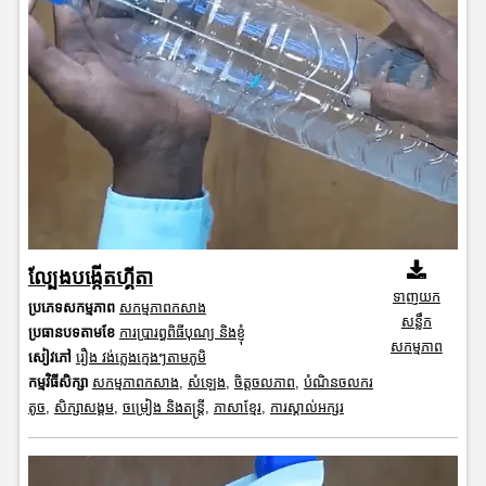
ល្បែងបង្កើតហ្គីតា
ទាញយក
ប្រភេទសកម្មភាព
សកម្មភាពកសាង
សន្លឹក
ប្រធានបទតាមខែ
ការប្រារព្ធពិធីបុណ្យ និងខ្ញុំ
សកម្មភាព
សៀវភៅ
រឿង វង់ភ្លេងក្មេងៗតាមភូមិ
កម្មវិធីសិក្សា
សកម្មភាពកសាង
,
សំឡេង
,
ចិត្តចលភាព
,
បំណិនចលករ
តូច
,
សិក្សាសង្គម
,
ចម្រៀង និងតន្ត្រី
,
ភាសាខ្មែរ
,
ការស្គាល់អក្សរ