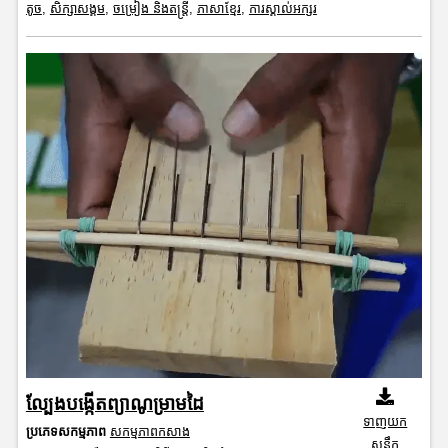
តូច
,
សិក្សាសង្គម
,
ចម្រៀង និងតន្ត្រី
,
ភាសាខ្មែរ
,
ការស្គាល់អក្សរ
ល្បែងបង្កើតព្យាណូម្រាមដៃ
ទាញយក
ប្រភេទសកម្មភាព
សកម្មភាពកសាង
សន្លឹក