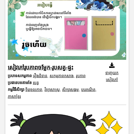
សៀវភៅរូបភាពចម្លែក-រូបសត្វ-ផ្ទះ
ទាញយក
ប្រភេទសកម្មភាព
រឿងនិទាន
,
សកម្មភាពកសាង
,
រូបភាព
សៀវភៅ
ប្រធានបទតាមខែ
សត្វ
កម្មវិធីសិក្សា
ចិត្តចលភាព
,
វិទ្យាសាស្រ្ត
,
សិក្សាសង្គម
,
បុរេគណិត
,
ភាសាខ្មែរ