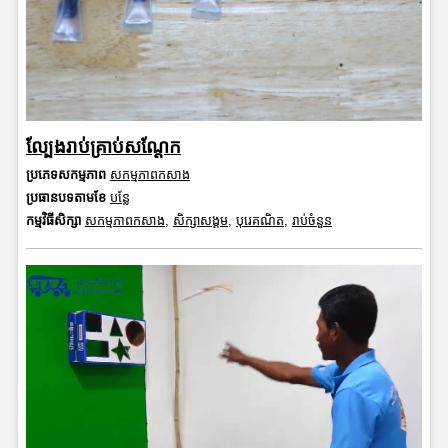
ល្បែងរាប់គ្រាប់សណ្តែក
ប្រភេទសកម្មភាព
សកម្មភាពកសាង
ប្រធានបទតាមខែ
បន្លែ
កម្មវិធីសិក្សា
សកម្មភាពកសាង
,
សិក្សាសង្គម
,
បុរេគណិត
,
រាប់ចំនួន