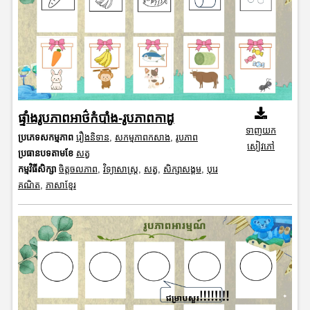
ផ្ទាំងរូបភាពអាថ៌កំបាំង-រូបភាពកាដូ
ទាញយក
ប្រភេទសកម្មភាព
រឿងនិទាន
,
សកម្មភាពកសាង
,
រូបភាព
សៀវភៅ
ប្រធានបទតាមខែ
សត្វ
កម្មវិធីសិក្សា
ចិត្តចលភាព
,
វិទ្យាសាស្រ្ត
,
សត្វ
,
សិក្សាសង្គម
,
បុរេ
គណិត
,
ភាសាខ្មែរ