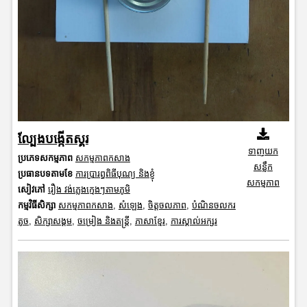
ល្បែងបង្កើតស្គរ
ទាញយក
ប្រភេទសកម្មភាព
សកម្មភាពកសាង
សន្លឹក
ប្រធានបទតាមខែ
ការប្រារព្ធពិធីបុណ្យ និងខ្ញុំ
សកម្មភាព
សៀវភៅ
រឿង វង់ភ្លេងក្មេងៗតាមភូមិ
កម្មវិធីសិក្សា
សកម្មភាពកសាង
,
សំឡេង
,
ចិត្តចលភាព
,
បំណិនចលករ
តូច
,
សិក្សាសង្គម
,
ចម្រៀង និងតន្ត្រី
,
ភាសាខ្មែរ
,
ការស្គាល់អក្សរ