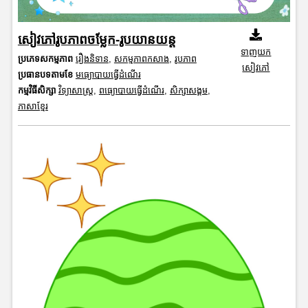
សៀវភៅរូបភាពចម្លែក-រូបយានយន្ត
ទាញយក
ប្រភេទសកម្មភាព
រឿងនិទាន
,
សកម្មភាពកសាង
,
រូបភាព
សៀវភៅ
ប្រធានបទតាមខែ
មធ្យោបាយធ្វើដំណើរ
កម្មវិធីសិក្សា
វិទ្យាសាស្រ្ត
,
ពធ្យោបាយធ្វើដំណើរ
,
សិក្សាសង្គម
,
ភាសាខ្មែរ