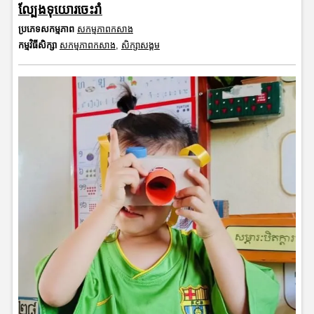
ល្បែងទុយោរចេះរាំ
ប្រភេទសកម្មភាព
សកម្មភាពកសាង
កម្មវិធីសិក្សា
សកម្មភាពកសាង
,
សិក្សាសង្គម