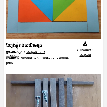
ល្បែងផ្គុំរាងធរណីមាត្រ
ទាញយកសន្លឹក
ប្រភេទសកម្មភាព
សកម្មភាពកសាង
សកម្មភាព
កម្មវិធីសិក្សា
សកម្មភាពកសាង
,
សិក្សាសង្គម
,
បុរេគណិត
,
រូបរាង