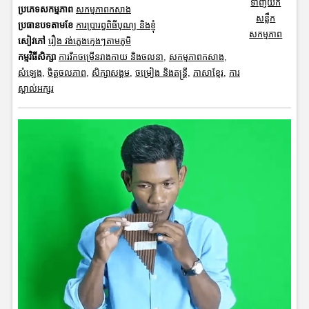
ទាញយក
ប្រភេទសកម្មភាព
សកម្មភាពកសាង
សន្លឹក
ប្រធានបទតាមខែ
ការប្រារព្ធពិធីបុណ្យ និងខ្ញុំ
សកម្មភាព
សៀវភៅ
រឿង វង់ភ្លេងក្មេងៗតាមភូមិ
កម្មវិធីសិក្សា
ការរីកចម្រើនរាងកាយ និងចលនា
,
សកម្មភាពកសាង
,
សំឡេង
,
ចិត្តចលភាព
,
សិក្សាសង្គម
,
ចម្រៀង និងតន្ត្រី
,
ភាសាខ្មែរ
,
ការ
ស្គាល់អក្សរ