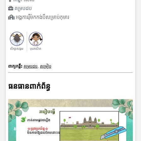
គម្របដប
អង្គការរុឺម៉កកង់បីសម្រាប់កុមារ
សិក្សាសង្គម
បុរេគណិត
ពាក្យកន្លឹះ
គម្របដប
,
តម្រៀប
ធនធានពាក់ព័ន្ធ