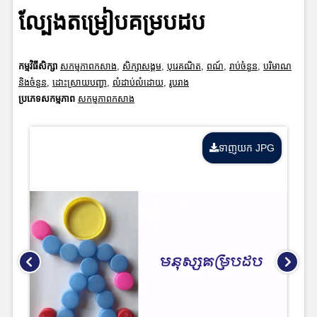
ល្បែងតម្រៀបគម្របដប
កម្មវិធីសិក្សា
សកម្មភាពកសាង
,
សិក្សាសង្គម
,
បុរេគណិត
,
ពណ៍
,
រាប់ចំនួន
,
បរិមាណ
និងចំនួន
,
ដោះស្រាយបញ្ហា
,
លំដាប់លំដោយ
,
រូបរាង
ប្រភេទសកម្មភាព
សកម្មភាពកសាង
ទាញយក JPG