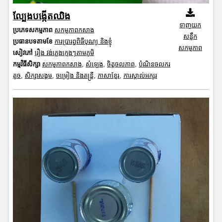
ល្បែងបង្កើតឈិង
ទាញយក
ប្រភេទសកម្មភាព
សកម្មភាពកសាង
សន្លឹក
ប្រធានបទតាមខែ
ការប្រារព្ធពិធីបុណ្យ និងខ្ញុំ
សកម្មភាព
សៀវភៅ
រឿង វង់ភ្លេងក្មេងៗតាមភូមិ
កម្មវិធីសិក្សា
សកម្មភាពកសាង
,
សំឡេង
,
ចិត្តចលភាព
,
បំណិនចលករ
តូច
,
សិក្សាសង្គម
,
ចម្រៀង និងតន្ត្រី
,
ភាសាខ្មែរ
,
ការស្គាល់អក្សរ