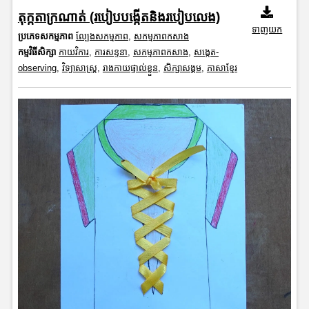
តុក្កតាក្រណាត់ (របៀបបង្កើតនិងរបៀបលេង)
ទាញយក
ប្រភេទសកម្មភាព
ល្បែងសកម្មភាព
,
សកម្មភាពកសាង
កម្មវិធីសិក្សា
កាយវិការ
,
ការសន្ទនា
,
សកម្មភាពកសាង
,
សង្កេត-
observing
,
វិទ្យាសាស្រ្ត
,
រាងកាយផ្ទាល់ខ្លួន
,
សិក្សាសង្គម
,
ភាសាខ្មែរ