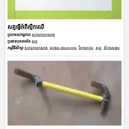
សត្វធ្វើអំពីស្លឹកឈើ
ប្រភេទសកម្មភាព
សកម្មភាពកសាង
ប្រធានបទតាមខែ
សត្វ
កម្មវិធីសិក្សា
សកម្មភាពកសាង
,
សង្កេត-observing
,
វិទ្យាសាស្រ្ត
,
សត្វ
,
សិក្សាសង្គម