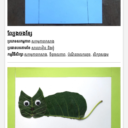
ល្បែងចងខ្សែ
ប្រភេទសកម្មភាព
សកម្មភាពកសាង
ប្រធានបទតាមខែ
សាលារៀន និងខ្ញុំ
កម្មវិធីសិក្សា
សកម្មភាពកសាង
,
ចិត្តចលភាព
,
បំណិនចលករតូច
,
សិក្សាសង្គម