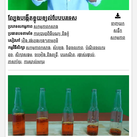
ល្បែងបង្កើតខ្លុយខ្យល់បែបបរទេស
ទាញយក
ប្រភេទសកម្មភាព
សកម្មភាពកសាង
សន្លឹក
ប្រធានបទតាមខែ
ការប្រារព្ធពិធីបុណ្យ និងខ្ញុំ
សកម្មភាព
សៀវភៅ
រឿង វង់ភ្លេងក្មេងៗតាមភូមិ
កម្មវិធីសិក្សា
សកម្មភាពកសាង
,
សំឡេង
,
ចិត្តចលភាព
,
បំណិនចលករ
តូច
,
សិក្សាសង្គម
,
ចម្រៀង និងតន្ត្រី
,
បុរេគណិត
,
រង្វាស់រង្វាល់
,
ភាសាខ្មែរ
,
ការស្គាល់អក្សរ