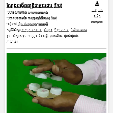
​ល្បែងបង្កើតតន្ត្រីជាមួយដប (កែវ)
ទាញយក
ប្រភេទសកម្មភាព
សកម្មភាពកសាង
សន្លឹក
ប្រធានបទតាមខែ
ការប្រារព្ធពិធីបុណ្យ និងខ្ញុំ
សកម្មភាព
សៀវភៅ
រឿង វង់ភ្លេងក្មេងៗតាមភូមិ
កម្មវិធីសិក្សា
សកម្មភាពកសាង
,
សំឡេង
,
ចិត្តចលភាព
,
បំណិនចលករ
តូច
,
សិក្សាសង្គម
,
ចម្រៀង និងតន្ត្រី
,
បុរេគណិត
,
រង្វាស់រង្វាល់
,
ភាសាខ្មែរ