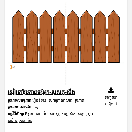
សៀវភៅរូបភាពចម្លែក-រូបសត្វ-ជើង
ទាញយក
ប្រភេទសកម្មភាព
រឿងនិទាន
,
សកម្មភាពកសាង
,
រូបភាព
សៀវភៅ
ប្រធានបទតាមខែ
សត្វ
កម្មវិធីសិក្សា
ចិត្តចលភាព
,
វិទ្យាសាស្រ្ត
,
សត្វ
,
សិក្សាសង្គម
,
បុរេ
គណិត
,
ភាសាខ្មែរ