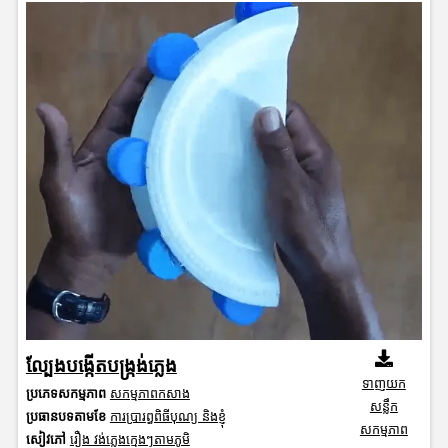
ល្បែងបង្កើតបង្ក្រង់ភ្លេង
ទាញយក
ប្រភេទសកម្មភាព
សកម្មភាពកសាង
សន្លឹក
ប្រធានបទតាមខែ
ការប្រារព្ធពិធីបុណ្យ និងខ្ញុំ
សកម្មភាព
សៀវភៅ
រឿង វង់ភ្លេងក្មេងៗតាមភូមិ