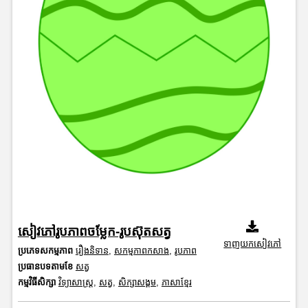
សៀវភៅរូបភាពចម្លែក-រូបស៊ុតសត្វ
ទាញយកសៀវភៅ
ប្រភេទសកម្មភាព
រឿងនិទាន
,
សកម្មភាពកសាង
,
រូបភាព
ប្រធានបទតាមខែ
សត្វ
កម្មវិធីសិក្សា
វិទ្យាសាស្រ្ត
,
សត្វ
,
សិក្សាសង្គម
,
ភាសាខ្មែរ