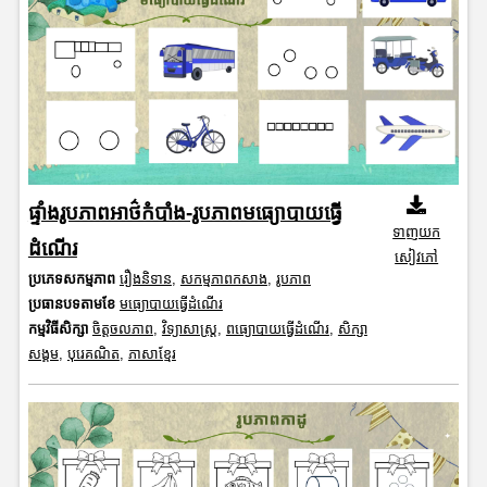
ផ្ទាំងរូបភាពអាថ៌កំបាំង-រូបភាពមធ្យោបាយធ្វើ
ទាញយក
ដំណើរ
សៀវភៅ
ប្រភេទសកម្មភាព
រឿងនិទាន
,
សកម្មភាពកសាង
,
រូបភាព
ប្រធានបទតាមខែ
មធ្យោបាយធ្វើដំណើរ
កម្មវិធីសិក្សា
ចិត្តចលភាព
,
វិទ្យាសាស្រ្ត
,
ពធ្យោបាយធ្វើដំណើរ
,
សិក្សា
សង្គម
,
បុរេគណិត
,
ភាសាខ្មែរ