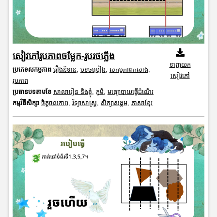
សៀវភៅរូបភាពចម្លែក-រូបរថភ្លើង
ទាញយក
ប្រភេទសកម្មភាព
រឿងនិទាន
,
បទចម្រៀង
,
សកម្មភាពកសាង
,
សៀវភៅ
រូបភាព
ប្រធានបទតាមខែ
សាលារៀន និងខ្ញុំ
,
ភូមិ
,
មធ្យោបាយធ្វើដំណើរ
កម្មវិធីសិក្សា
ចិត្តចលភាព
,
វិទ្យាសាស្រ្ត
,
សិក្សាសង្គម
,
ភាសាខ្មែរ