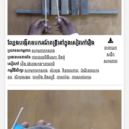
ល្បែងបង្កើតឧបករណ៍តន្ត្រីនៅក្នុងសៀវភៅរឿង
ទាញយក
ប្រភេទសកម្មភាព
សកម្មភាពកសាង
សន្លឹក
ប្រធានបទតាមខែ
ការប្រារព្ធពិធីបុណ្យ និងខ្ញុំ
សកម្មភាព
សៀវភៅ
រឿង វង់ភ្លេងក្មេងៗតាមភូមិ
កម្មវិធីសិក្សា
សកម្មភាពកសាង
,
សំឡេង
,
ចិត្តចលភាព
,
បំណិនចលករ
តូច
,
សិក្សាសង្គម
,
ចម្រៀង និងតន្ត្រី
,
ភាសាខ្មែរ
,
ការស្គាល់អក្សរ