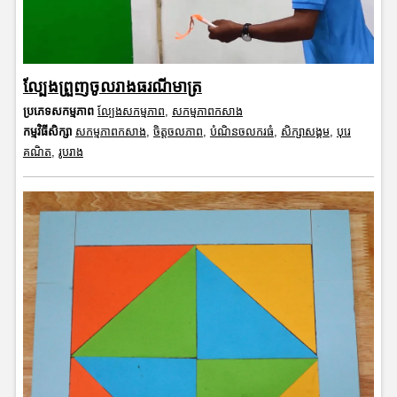
ល្បែងព្រួញចូលរាងធរណីមាត្រ
ប្រភេទសកម្មភាព
ល្បែងសកម្មភាព
,
សកម្មភាពកសាង
កម្មវិធីសិក្សា
សកម្មភាពកសាង
,
ចិត្តចលភាព
,
បំណិនចលករធំ
,
សិក្សាសង្គម
,
បុរេ
គណិត
,
រូបរាង