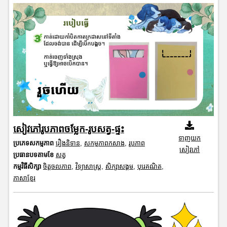
សៀវភៅរូបភាពចម្លែក-រូបសត្វ-ផ្ទះ
ទាញយក
ប្រភេទសកម្មភាព
រឿងនិទាន
,
សកម្មភាពកសាង
,
រូបភាព
សៀវភៅ
ប្រធានបទតាមខែ
សត្វ
កម្មវិធីសិក្សា
ចិត្តចលភាព
,
វិទ្យាសាស្រ្ត
,
សិក្សាសង្គម
,
បុរេគណិត
,
ភាសាខ្មែរ