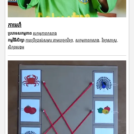
កាមេរ៉ា
ប្រភេទសកម្មភាព
សកម្មភាពកសាង
កម្មវិធីសិក្សា
ការប្រើប្រាស់សម្ភារៈតាមបច្ចេកវិទ្យា
,
សកម្មភាពកសាង
,
វិទ្យាសាស្រ្ត
,
សិក្សាសង្គម