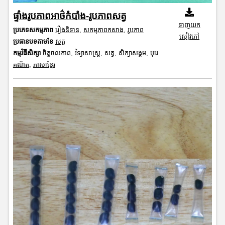
ផ្ទាំងរូបភាពអាថ៌កំបាំង-រូបភាពសត្វ
ទាញយក
ប្រភេទសកម្មភាព
រឿងនិទាន
,
សកម្មភាពកសាង
,
រូបភាព
សៀវភៅ
ប្រធានបទតាមខែ
សត្វ
កម្មវិធីសិក្សា
ចិត្តចលភាព
,
វិទ្យាសាស្រ្ត
,
សត្វ
,
សិក្សាសង្គម
,
បុរេ
គណិត
,
ភាសាខ្មែរ