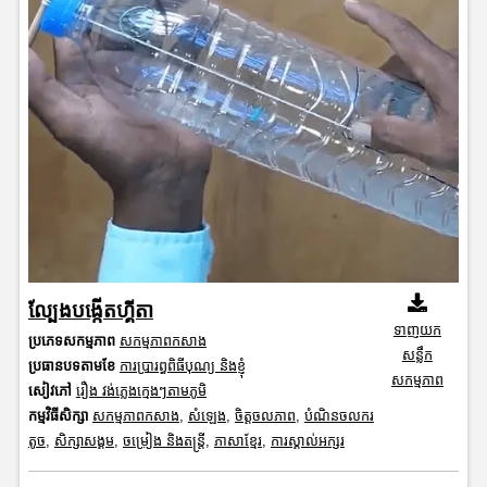
ល្បែងបង្កើតហ្គីតា
ទាញយក
ប្រភេទសកម្មភាព
សកម្មភាពកសាង
សន្លឹក
ប្រធានបទតាមខែ
ការប្រារព្ធពិធីបុណ្យ និងខ្ញុំ
សកម្មភាព
សៀវភៅ
រឿង វង់ភ្លេងក្មេងៗតាមភូមិ
កម្មវិធីសិក្សា
សកម្មភាពកសាង
,
សំឡេង
,
ចិត្តចលភាព
,
បំណិនចលករ
តូច
,
សិក្សាសង្គម
,
ចម្រៀង និងតន្ត្រី
,
ភាសាខ្មែរ
,
ការស្គាល់អក្សរ