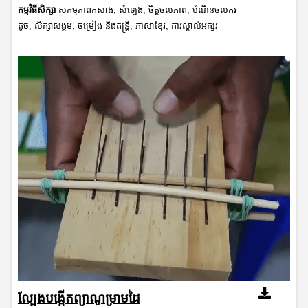
កម្មវិធីសិក្សា
សកម្មភាពកសាង
,
សំឡេង
,
ចិត្តចលភាព
,
បំណិនចលករ
តូច
,
សិក្សាសង្គម
,
ចម្រៀង និងតន្ត្រី
,
ភាសាខ្មែរ
,
ការស្គាល់អក្សរ
ល្បែងបង្កើតព្យាណូម្រាមដៃ