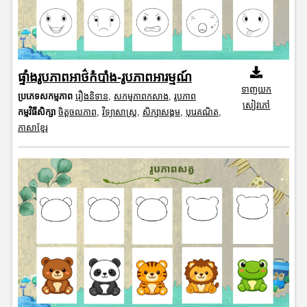
ផ្ទាំងរូបភាពអាថ៌កំបាំង-រូបភាពអារម្មណ៍
ទាញយក
ប្រភេទសកម្មភាព
រឿងនិទាន
,
សកម្មភាពកសាង
,
រូបភាព
សៀវភៅ
កម្មវិធីសិក្សា
ចិត្តចលភាព
,
វិទ្យាសាស្រ្ត
,
សិក្សាសង្គម
,
បុរេគណិត
,
ភាសាខ្មែរ