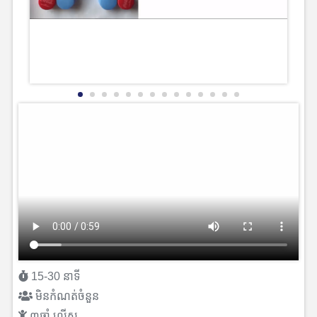
15-30 នាទី
មិនកំណត់ចំនួន
៣ឆ្នាំ លើស