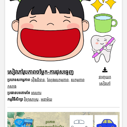
សៀវភៅរូបភាពចម្លែក-ការដុសធ្មេញ
ទាញយក
ប្រភេទសកម្មភាព
រឿងនិទាន
,
ល្បែងសកម្មភាព
,
សកម្មភាព
សៀវភៅ
កសាង
ប្រធានបទតាមខែ
អារហារ
កម្មវិធីសិក្សា
វិទ្យាសាស្រ្ត
,
អនាម័យ