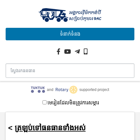
ទំនាក់ទំនង
and
supported project
មេរៀនដែលមិនត្រូវការសម្ភារ
<
ត្រឡប់ទៅធនធានទាំងអស់