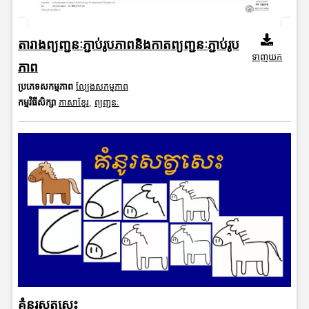
តារាងព្យញ្ជនៈភ្ជាប់រូបភាពនិងកាតព្យញ្ជនៈភ្ជាប់រូប
ទាញយក
ភាព
ប្រភេទសកម្មភាព
ល្បែងសកម្មភាព
កម្មវិធីសិក្សា
ភាសាខ្មែរ
,
ព្យញ្ជនៈ
គំនូរសត្វសេះ