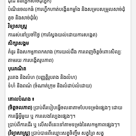
ដុំដៃ និងភ្នែកសាច់ដុំភ្នែក)
បំណិនចលកធំ (ការហ្វឹកហាត់បង្កើនកម្លាំង និងសម្របសម្រួលសាច់ដុំ
តូច និងសាច់ដុំធំ)
វិទ្យាសាស្រ្ត
ការរស់នៅប្រចាំថ្ងៃ (ការស្វែងយល់ដោយការសង្កេត)
សិក្សាសង្គម
គំនូរ និងសកម្មភាពកសាង (ការយល់ដឹង ការពេញចិត្តចំពោះសិល្បៈ
តាមរយៈការបង្កើតរូបភាព)
បុរេគណិត
រូបរាង និងលំហ (បញ្ញត្តិរូបរាង និងលំហ)
ទំហំ និងពណ៌ (ចំណាត់ក្រុម និងលំដាប់លំដោយ)
គោលបំណង ៖
(ចិត្តចលភាព)
ប្រាប់ពីរបៀបធ្វើចលនាតាមបែបទម្រង់ផ្សេងៗ ដោយ
ការធ្វើអ្វីមួយ ឬ ការលេងល្បែងផ្សេងៗ។
ប្រាប់ពីការដើរ ឬ លើសពីនេះទៅតាមទម្រង់នៃសកម្មភាពផ្សេងៗ។
(វិទ្យាសាស្រ្ត)
ប្រាប់បានពីឈ្មោះសត្វចិញ្ចឹម សត្វព្រៃ សត្វ