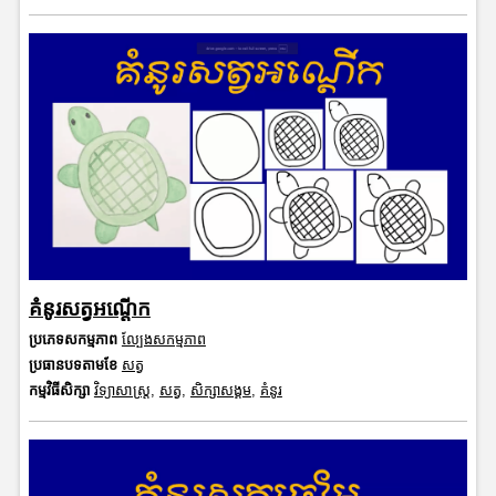
គំនូរសត្វអណ្តើក
ប្រភេទសកម្មភាព
ល្បែងសកម្មភាព
ប្រធានបទតាមខែ
សត្វ
កម្មវិធីសិក្សា
វិទ្យាសាស្រ្ត
,
សត្វ
,
សិក្សាសង្គម
,
គំនូរ