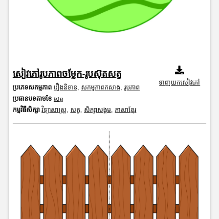
សៀវភៅរូបភាពចម្លែក-រូបស៊ុតសត្វ
ទាញយកសៀវភៅ
ប្រភេទសកម្មភាព
រឿងនិទាន
,
សកម្មភាពកសាង
,
រូបភាព
ប្រធានបទតាមខែ
សត្វ
កម្មវិធីសិក្សា
វិទ្យាសាស្រ្ត
,
សត្វ
,
សិក្សាសង្គម
,
ភាសាខ្មែរ