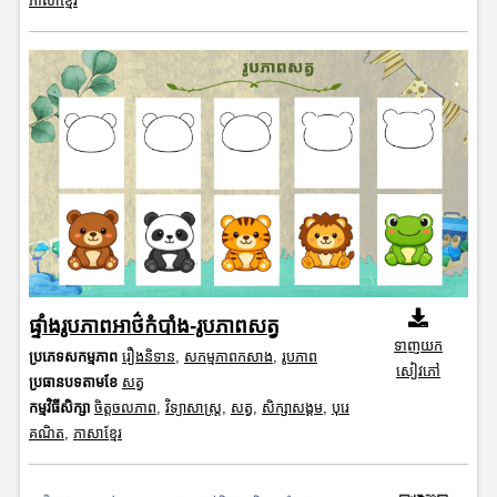
ភាសាខ្មែរ
ផ្ទាំងរូបភាពអាថ៌កំបាំង-រូបភាពសត្វ
ទាញយក
ប្រភេទសកម្មភាព
រឿងនិទាន
,
សកម្មភាពកសាង
,
រូបភាព
សៀវភៅ
ប្រធានបទតាមខែ
សត្វ
កម្មវិធីសិក្សា
ចិត្តចលភាព
,
វិទ្យាសាស្រ្ត
,
សត្វ
,
សិក្សាសង្គម
,
បុរេ
គណិត
,
ភាសាខ្មែរ