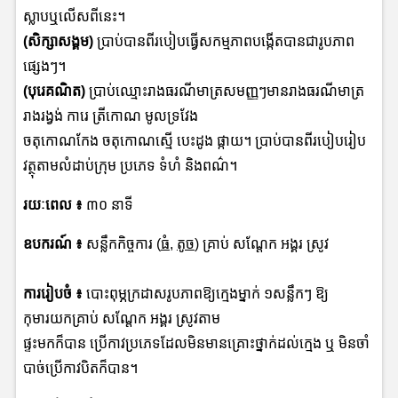
ស្លាបឬលើសពីនេះ។
(សិក្សាសង្គម)
ប្រាប់បានពីរបៀបធ្វើសកម្មភាពបង្កើតបានជារូបភាព
ផ្សេងៗ។
(បុរេគណិត)
ប្រាប់ឈ្មោះរាងធរណីមាត្រសមញ្ញៗមានរាងធរណីមាត្រ
រាងរង្វង់ ការេ ត្រីកោណ មូលទ្រវែង
ចតុកោណកែង ចតុកោណស្មើ បេះដូង ផ្កាយ។
ប្រាប់បានពីរបៀបរៀប
វត្ថុតាមលំដាប់ក្រុម ប្រភេទ ទំហំ និងពណ៌។
រយៈពេល
៖
៣០ នាទី
ឧបករណ៍ ៖
សន្លឹកកិច្ចការ (
ធំ
,
តូច
) គ្រាប់ សណ្តែក អង្គរ ស្រូវ
ការរៀបចំ ៖​
បោះពុម្ភក្រដាសរូបភាពឱ្យក្មេងម្នាក់ ១សន្លឹកៗ ឱ្យ
កុមារយកគ្រាប់ សណ្តែក អង្គរ ស្រូវតាម
ផ្ទះមកក៏បាន ប្រើកាវប្រភេទដែលមិនមានគ្រោះថ្នាក់ដល់ក្មេង ឬ មិនចាំ
បាច់ប្រើកាវបិតក៏បាន។