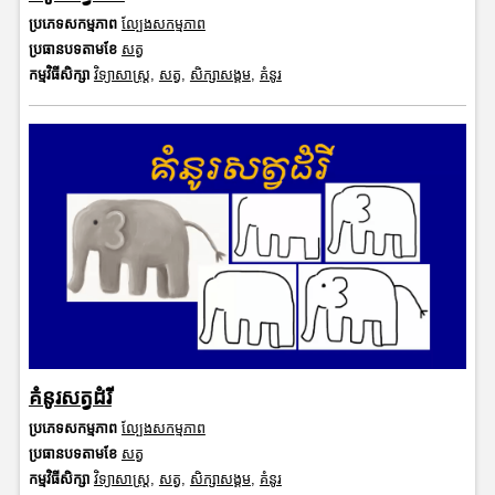
ប្រភេទសកម្មភាព
ល្បែងសកម្មភាព
ប្រធានបទតាមខែ
សត្វ
កម្មវិធីសិក្សា
វិទ្យាសាស្រ្ត
,
សត្វ
,
សិក្សាសង្គម
,
គំនូរ
គំនូរសត្វដំរី
ប្រភេទសកម្មភាព
ល្បែងសកម្មភាព
ប្រធានបទតាមខែ
សត្វ
កម្មវិធីសិក្សា
វិទ្យាសាស្រ្ត
,
សត្វ
,
សិក្សាសង្គម
,
គំនូរ