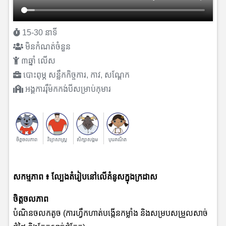
15-30 នាទី
មិនកំណត់ចំនួន
៣ឆ្នាំ លើស
បោះពុម្ភ សន្លឹកកិច្ចការ, កាវ, សណ្ដែក
អង្គការរុឺម៉កកង់បីសម្រាប់កុមារ
ចិត្តចលភាព
វិទ្យាសាស្រ្ត
សិក្សាសង្គម
បុរេគណិត
សកម្មភាព
៖ ល្បែងតំរៀបនៅលើគំនូសក្នុងក្រដាស
ចិត្តចលភាព
បំណិនចលកតូច (ការហ្វឹកហាត់បង្កើនកម្លាំង និងសម្របសម្រួលសាច់