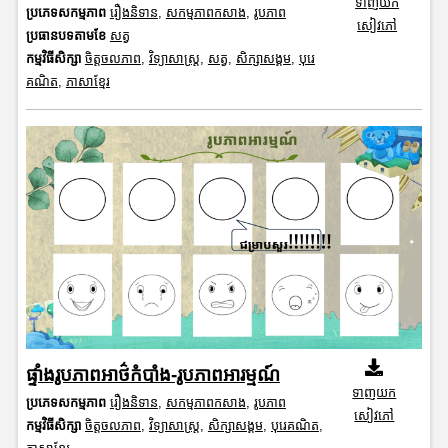
ទាញយក
ប្រភេទសកម្មភាព
រឿងនិទាន
,
សកម្មភាពកសាង
,
រូបភាព
សៀវភៅ
ប្រធានបទតាមខែ
សត្វ
កម្មវិធីសិក្សា
ចិត្តចលភាព
,
វិទ្យាសាស្រ្ត
,
សត្វ
,
សិក្សាសង្គម
,
បុរេ
គណិត
,
ភាសាខ្មែរ
ផ្ទាំងរូបភាពអាថ៌កំបាំង-រូបភាពអារម្មណ៍
ទាញយក
ប្រភេទសកម្មភាព
រឿងនិទាន
,
សកម្មភាពកសាង
,
រូបភាព
សៀវភៅ
កម្មវិធីសិក្សា
ចិត្តចលភាព
,
វិទ្យាសាស្រ្ត
,
សិក្សាសង្គម
,
បុរេគណិត
,