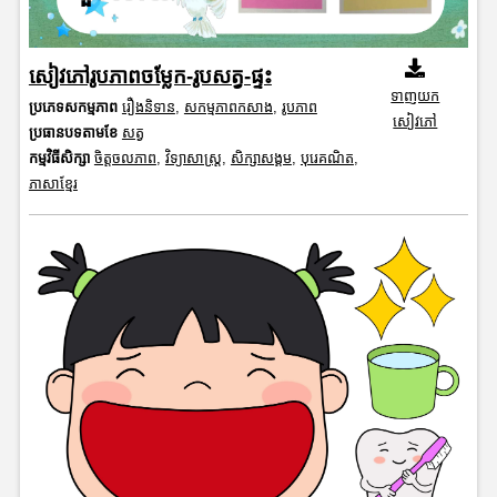
សៀវភៅរូបភាពចម្លែក-រូបសត្វ-ផ្ទះ
ទាញយក
ប្រភេទសកម្មភាព
រឿងនិទាន
,
សកម្មភាពកសាង
,
រូបភាព
សៀវភៅ
ប្រធានបទតាមខែ
សត្វ
កម្មវិធីសិក្សា
ចិត្តចលភាព
,
វិទ្យាសាស្រ្ត
,
សិក្សាសង្គម
,
បុរេគណិត
,
ភាសាខ្មែរ