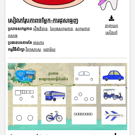
សៀវភៅរូបភាពចម្លែក-ការដុសធ្មេញ
ទាញយក
ប្រភេទសកម្មភាព
រឿងនិទាន
,
ល្បែងសកម្មភាព
,
សកម្មភាព
សៀវភៅ
កសាង
ប្រធានបទតាមខែ
អារហារ
កម្មវិធីសិក្សា
វិទ្យាសាស្រ្ត
,
អនាម័យ