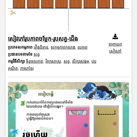
សៀវភៅរូបភាពចម្លែក-រូបសត្វ-ជើង
ទាញយក
ប្រភេទសកម្មភាព
រឿងនិទាន
,
សកម្មភាពកសាង
,
រូបភាព
សៀវភៅ
ប្រធានបទតាមខែ
សត្វ
កម្មវិធីសិក្សា
ចិត្តចលភាព
,
វិទ្យាសាស្រ្ត
,
សត្វ
,
សិក្សាសង្គម
,
បុរេ
គណិត
,
ភាសាខ្មែរ