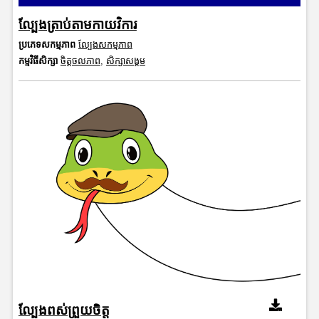
ល្បែងត្រាប់តាមកាយវិការ
ប្រភេទសកម្មភាព
ល្បែងសកម្មភាព
កម្មវិធីសិក្សា
ចិត្តចលភាព
,
សិក្សាសង្គម
ល្បែងពស់ព្រួយចិត្ត