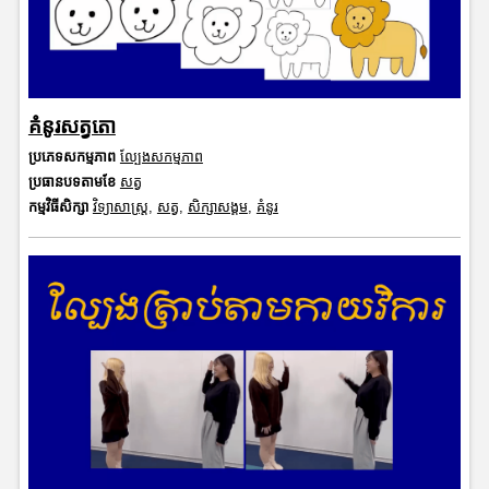
គំនូរសត្វតោ
ប្រភេទសកម្មភាព
ល្បែងសកម្មភាព
ប្រធានបទតាមខែ
សត្វ
កម្មវិធីសិក្សា
វិទ្យាសាស្រ្ត
,
សត្វ
,
សិក្សាសង្គម
,
គំនូរ