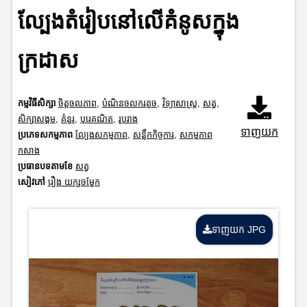
ល្បែងតំរៀបនៅលើគំនូសក្នុង
ក្រដាស
កម្មវិធីសិក្សា
ចិត្តចលភាព
,
បំណិនចលករតូច
,
វិទ្យាសាស្រ្ត
,
សត្វ
,
សិក្សាសង្គម
,
គំនូរ
,
បុរេគណិត
,
រូបរាង
ទាញយក
ប្រភេទសកម្មភាព
ល្បែងសកម្មភាព
,
សន្លឹកកិច្ចការ
,
សកម្មភាព
កសាង
ប្រធានបទតាមខែ
សត្វ
សៀវភៅ
រឿង យក្សចម្លែក
ទាញយក JPG