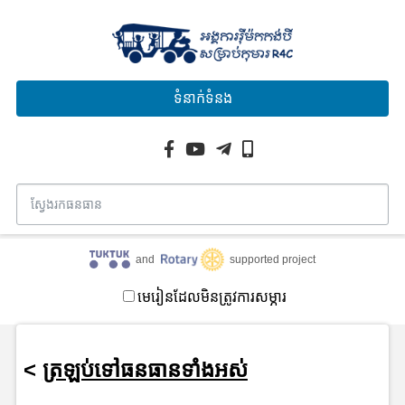
ទំនាក់ទំនង
and
supported project
មេរៀនដែលមិនត្រូវការសម្ភារ
<
ត្រឡប់ទៅធនធានទាំងអស់