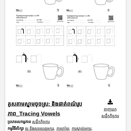
គូសតាមស្នាមចុចស្រ: និងផាត់ពណ៌រូប
ទាញយក
ភាព_Tracing Vowels
សន្លឹកកិច្ចការ
ប្រភេទសកម្មភាព
សន្លឹកកិច្ចការ
កម្មវិធីសិក្សា
គូរ និងសរសេរតួអក្សរ
,
ភាសាខ្មែរ
,
ការស្គាល់អក្សរ
,