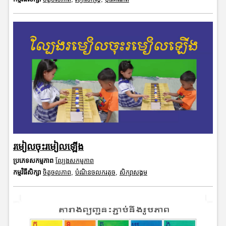
រមៀលចុះរមៀលឡើង
ប្រភេទសកម្មភាព
ល្បែងសកម្មភាព
កម្មវិធីសិក្សា
ចិត្តចលភាព
,
បំណិនចលករតូច
,
សិក្សាសង្គម