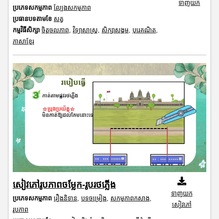
ទាញយក
ប្រភេទសកម្មភាព
ល្បែងសកម្មភាព
ប្រធានបទតាមខែ
សត្វ
កម្មវិធីសិក្សា
ចិត្តចលភាព
,
វិទ្យាសាស្រ្ត
,
សិក្សាសង្គម
,
បុរេគណិត
,
ភាសាខ្មែរ
សៀវភៅរូបភាពចម្លែក-រូបរថភ្លើង
ទាញយក
ប្រភេទសកម្មភាព
រឿងនិទាន
,
បទចម្រៀង
,
សកម្មភាពកសាង
,
សៀវភៅ
រូបភាព