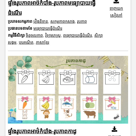
ផ្ទាំងរូបភាពអាថ៌កំបាំង-រូបភាពមធ្យោបាយធ្វើ
ទាញយក
ដំណើរ
សៀវភៅ
ប្រភេទសកម្មភាព
រឿងនិទាន
,
សកម្មភាពកសាង
,
រូបភាព
ប្រធានបទតាមខែ
មធ្យោបាយធ្វើដំណើរ
កម្មវិធីសិក្សា
ចិត្តចលភាព
,
វិទ្យាសាស្រ្ត
,
ពធ្យោបាយធ្វើដំណើរ
,
សិក្សា
សង្គម
,
បុរេគណិត
,
ភាសាខ្មែរ
ផ្ទាំងរូបភាពអាថ៌កំបាំង-រូបភាពកាដូ