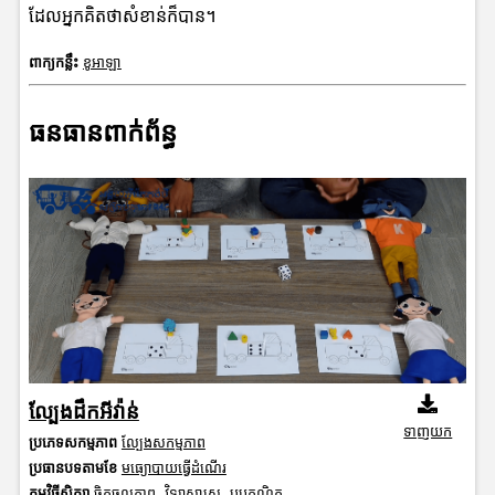
ដែលអ្នកគិតថាសំខាន់ក៏បាន។
ពាក្យកន្លឹះ
ខូអាឡា
ធនធានពាក់ព័ន្ធ
ល្បែងដឹកអីវ៉ាន់
ទាញយក
ប្រភេទសកម្មភាព
ល្បែងសកម្មភាព
ប្រធានបទតាមខែ
មធ្យោបាយធ្វើដំណើរ
កម្មវិធីសិក្សា
ចិត្តចលភាព
,
វិទ្យាសាស្រ្ត
,
បុរេគណិត