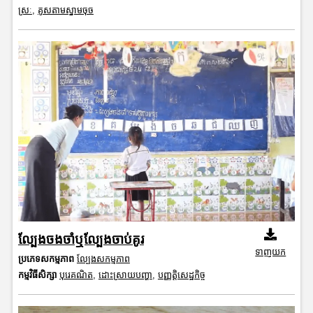
ស្រៈ
,
គូសតាមស្នាមចុច
ល្បែងចងចាំឬល្បែងចាប់គូរ
ទាញយក
ប្រភេទសកម្មភាព
ល្បែងសកម្មភាព
កម្មវិធីសិក្សា
បុរេគណិត
,
ដោះស្រាយបញ្ហា
,
បញ្ញត្តិសេដ្ឋកិច្ច