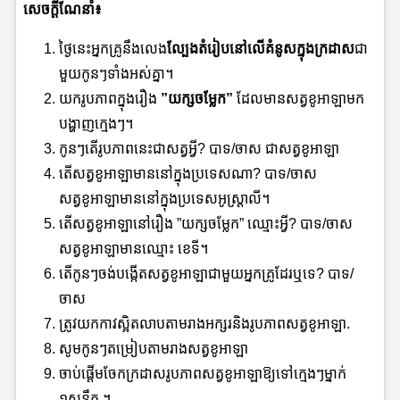
សេចក្ដីណែនាំ៖
ថ្ងៃនេះអ្នកគ្រូនឹងលេង
ល្បែងតំរៀបនៅលើគំនូសក្នុងក្រដាស
ជា
មួយកូនៗទាំងអស់គ្នា។
យករូបភាពក្នុងរឿង
”យក្សចម្លែក”
ដែលមានសត្វខូអាឡាមក
បង្ហាញក្មេងៗ។
កូនៗតើរូបភាពនេះជាសត្វអ្វី? បាទ/ចាស ជាសត្វខូអាឡា
តើសត្វខូអាឡាមាននៅក្នុងប្រទេសណា? បាទ/ចាស
សត្វខូអាឡាមាននៅក្នុងប្រទេសអូស្ត្រាលី។
តើសត្វខូអាឡានៅរឿង ”យក្សចម្លែក” ឈ្មោះអ្វី? បាទ/ចាស
សត្វខូអាឡាមានឈ្មោះ ខេទី។
តើកូនៗចង់បង្កើតសត្វខូអាឡាជាមួយអ្នកគ្រូដែរឬទេ? បាទ/
ចាស
ត្រូវយកកាវស្អិតលាបតាមរាងអក្សរនិងរូបភាពសត្វខូអាឡា.
សូមកូនៗតម្រៀបតាមរាងសត្វខូអាឡា
ចាប់ផ្តើមចែកក្រដាសរូបភាពសត្វខូអាឡាឱ្យទៅក្មេងៗម្នាក់
១សន្លឹក ។