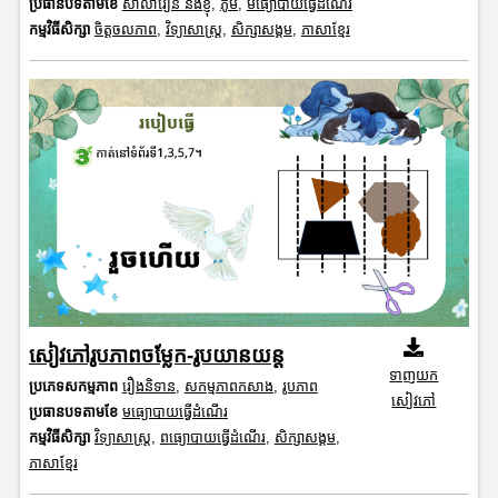
ប្រធានបទតាមខែ
សាលារៀន និងខ្ញុំ
,
ភូមិ
,
មធ្យោបាយធ្វើដំណើរ
កម្មវិធីសិក្សា
ចិត្តចលភាព
,
វិទ្យាសាស្រ្ត
,
សិក្សាសង្គម
,
ភាសាខ្មែរ
សៀវភៅរូបភាពចម្លែក-រូបយានយន្ត
ទាញយក
ប្រភេទសកម្មភាព
រឿងនិទាន
,
សកម្មភាពកសាង
,
រូបភាព
សៀវភៅ
ប្រធានបទតាមខែ
មធ្យោបាយធ្វើដំណើរ
កម្មវិធីសិក្សា
វិទ្យាសាស្រ្ត
,
ពធ្យោបាយធ្វើដំណើរ
,
សិក្សាសង្គម
,
ភាសាខ្មែរ