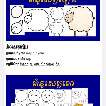
គំនូរសត្វចៀម
ប្រភេទសកម្មភាព
ល្បែងសកម្មភាព
ប្រធានបទតាមខែ
សត្វ
កម្មវិធីសិក្សា
វិទ្យាសាស្រ្ត
,
សត្វ
,
សិក្សាសង្គម
,
គំនូរ