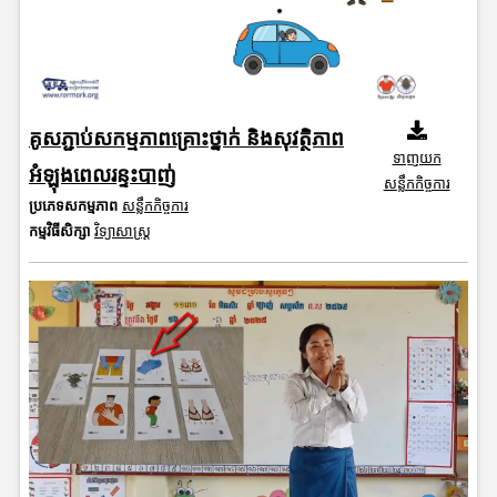
គូសភ្ជាប់សកម្មភាពគ្រោះថ្នាក់ និងសុវត្ថិភាព
ទាញយក
អំឡុងពេលរន្ទះបាញ់
សន្លឹកកិច្ចការ
ប្រភេទសកម្មភាព
សន្លឹកកិច្ចការ
កម្មវិធីសិក្សា
វិទ្យាសាស្រ្ត