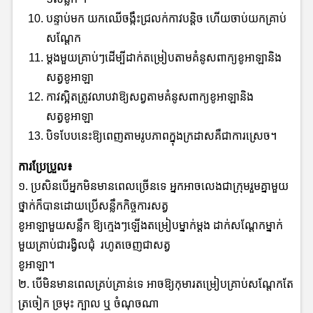
បន្ទាប់មក យកឈើចង្កឹះជ្រលក់កាវបន្តិច ហើយចាប់យកគ្រាប់
សណ្ដែក
ម្តងមួយគ្រាប់ៗដើម្បីដាក់តម្រៀបតាមគំនូសពាក្យខូអាឡានិង
សត្វខូអាឡា
កាវស្អិតត្រូវលាបវាឱ្យសព្វតាមគំនូសពាក្យខូអាឡានិង
សត្វខូអាឡា
បិទបែបនេះឱ្យពេញតាមរូបភាពក្នុងក្រដាសគឺជាការស្រេច។
ការប្រែប្រួល៖
១. ប្រសិនបើអ្នកមិនមានពេលច្រើនទេ អ្នកអាចលេងជាក្រុមរួមគ្នាមួយ
ថ្នាក់ក៏បានដោយប្រើសន្លឹកកិច្ចការសត្វ
ខូអាឡាមួយសន្លឹក ឱ្យក្មេងៗឡើងតម្រៀបម្នាក់ម្តង ដាក់សណ្តែកម្នាក់
មួយគ្រាប់ជារង្វិលជុំ រហូតចេញជាសត្វ
ខូអាឡា។
២. បើមិនមានពេលគ្រប់គ្រាន់ទេ អាចឱ្យកុមារតម្រៀបគ្រាប់សណ្តែកតែ
ត្រចៀក ច្រមុះ ក្បាល ឬ ចំណុចណា