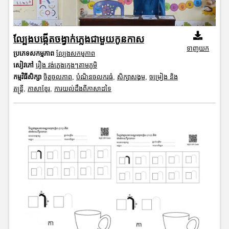
ល្បែងបង្កើតចង្វាក់ភ្លេងជាមួយកូនកាស
ទាញយក
ប្រភេទសកម្មភាព
ល្បែងសកម្មភាព
សៀវភៅ
រឿង វង់ភ្លេងក្មេងៗតាមភូមិ
កម្មវិធីសិក្សា
ចិត្តចលភាព
,
បំណិនចលករធំ
,
សិក្សាសង្គម
,
ចម្រៀង និង
តន្ត្រី
,
ភាសាខ្មែរ
,
ការយល់ដឹងពីភាសាដទៃ