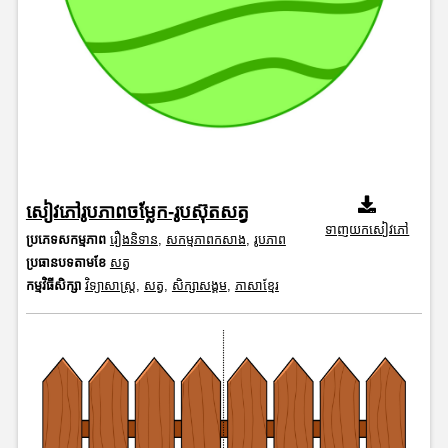
សៀវភៅរូបភាពចម្លែក-រូបស៊ុតសត្វ
ទាញយកសៀវភៅ
ប្រភេទសកម្មភាព
រឿងនិទាន
,
សកម្មភាពកសាង
,
រូបភាព
ប្រធានបទតាមខែ
សត្វ
កម្មវិធីសិក្សា
វិទ្យាសាស្រ្ត
,
សត្វ
,
សិក្សាសង្គម
,
ភាសាខ្មែរ