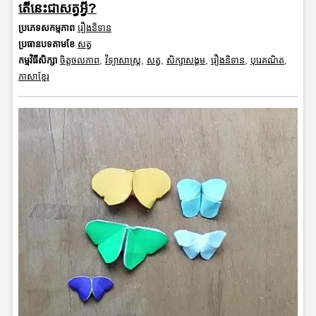
តើនេះជាសត្វអ្វី?
ប្រភេទសកម្មភាព
រឿងនិទាន
ប្រធានបទតាមខែ
សត្វ
កម្មវិធីសិក្សា
ចិត្តចលភាព
,
វិទ្យាសាស្រ្ត
,
សត្វ
,
សិក្សាសង្គម
,
រឿងនិទាន
,
បុរេគណិត
,
ភាសាខ្មែរ