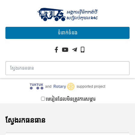
ទំនាក់ទំនង
and
supported project
មេរៀនដែលមិនត្រូវការសម្ភារ
ស្វែងរកធនធាន