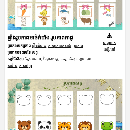
ផ្ទាំងរូបភាពអាថ៌កំបាំង-រូបភាពកាដូ
ទាញយក
ប្រភេទសកម្មភាព
រឿងនិទាន
,
សកម្មភាពកសាង
,
រូបភាព
សៀវភៅ
ប្រធានបទតាមខែ
សត្វ
កម្មវិធីសិក្សា
ចិត្តចលភាព
,
វិទ្យាសាស្រ្ត
,
សត្វ
,
សិក្សាសង្គម
,
បុរេ
គណិត
,
ភាសាខ្មែរ