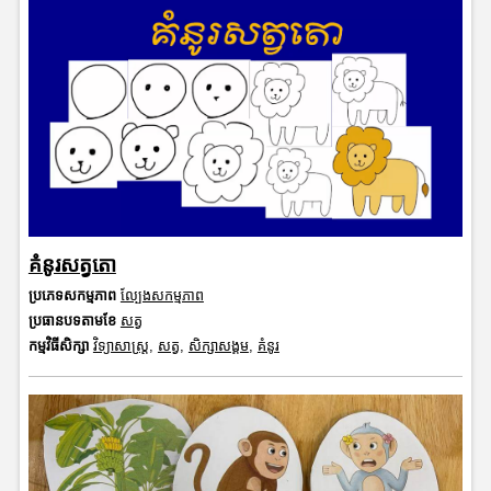
គំនូរសត្វតោ
ប្រភេទសកម្មភាព
ល្បែងសកម្មភាព
ប្រធានបទតាមខែ
សត្វ
កម្មវិធីសិក្សា
វិទ្យាសាស្រ្ត
,
សត្វ
,
សិក្សាសង្គម
,
គំនូរ