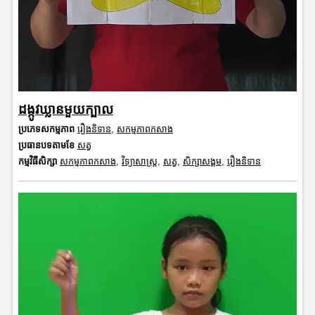
ដង្កូវឃ្លានមួយក្បាល
ប្រភេទសកម្មភាព
រឿងនិទាន
,
សកម្មភាពកសាង
ប្រធានបទតាមខែ
សត្វ
កម្មវិធីសិក្សា
សកម្មភាពកសាង
,
វិទ្យាសាស្រ្ត
,
សត្វ
,
សិក្សាសង្គម
,
រឿងនិទាន