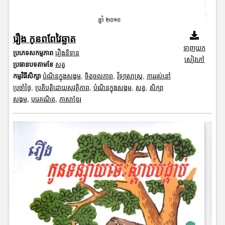
រឿង កូនពពែវៃឆ្លាត
ទាញយក
ប្រភេទសកម្មភាព
រឿងនិទាន
សៀវភៅ
ប្រធានបទតាមខែ
សត្វ
កម្មវិធីសិក្សា
បំណិនក្នុងសង្គម
,
ចិត្តចលភាព
,
វិទ្យាសាស្រ្ត
,
ការរស់នៅ
ប្រចាំថ្ងៃ
,
ប្រតិបត្តិដោយសុវត្ថិភាព
,
បំណិនក្នុងសង្គម
,
សត្វ
,
សិក្សា
សង្គម
,
បុរេគណិត
,
ភាសាខ្មែរ