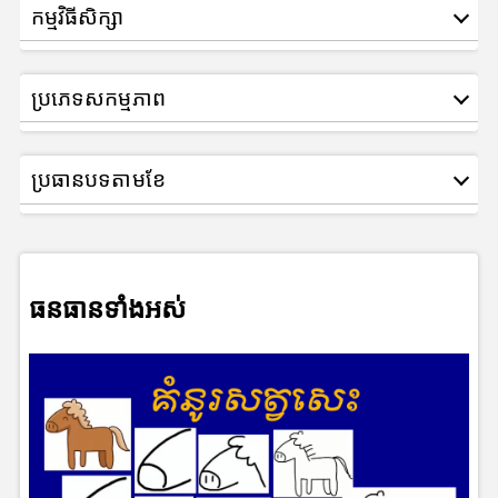
កម្មវិធីសិក្សា
ប្រភេទសកម្មភាព
ប្រធានបទតាមខែ
ធនធានទាំងអស់