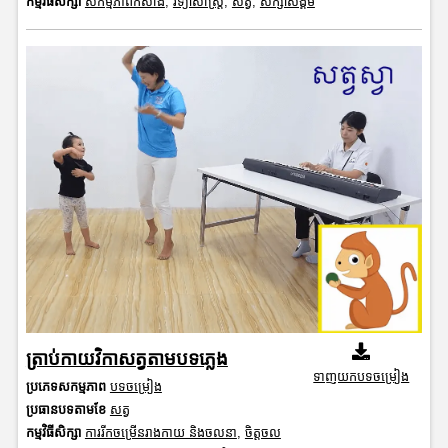
កម្មវិធីសិក្សា
សកម្មភាពកសាង
,
វិទ្យាសាស្រ្ត
,
សត្វ
,
សិក្សាសង្គម
ត្រាប់កាយវិកាសត្វតាមបទភ្លេង
ទាញយកបទចម្រៀង
ប្រភេទសកម្មភាព
បទចម្រៀង
ប្រធានបទតាមខែ
សត្វ
កម្មវិធីសិក្សា
ការរីកចម្រើនរាងកាយ និងចលនា
,
ចិត្តចល