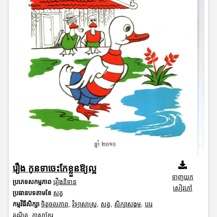
រឿង កូនទាចេះកែខ្លួនឱ្យល្អ
ទាញយក
ប្រភេទសកម្មភាព
រឿងនិទាន
សៀវភៅ
ប្រធានបទតាមខែ
សត្វ
កម្មវិធីសិក្សា
ចិត្តចលភាព
,
វិទ្យាសាស្រ្ត
,
សត្វ
,
សិក្សាសង្គម
,
បុរេ
គណិត
,
ភាសាខ្មែរ