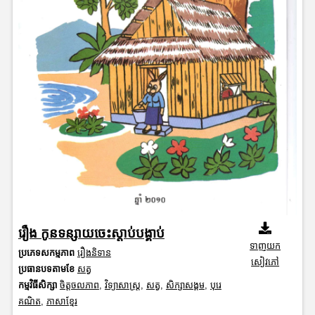
រឿង កូនទន្សាយចេះស្តាប់បង្គាប់
ទាញយក
ប្រភេទសកម្មភាព
រឿងនិទាន
សៀវភៅ
ប្រធានបទតាមខែ
សត្វ
កម្មវិធីសិក្សា
ចិត្តចលភាព
,
វិទ្យាសាស្រ្ត
,
សត្វ
,
សិក្សាសង្គម
,
បុរេ
គណិត
,
ភាសាខ្មែរ