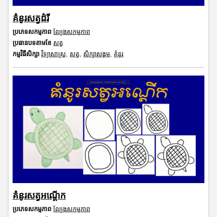
គំនូរសត្វដំរី
ប្រភេទសកម្មភាព
ល្បែងសកម្មភាព
ប្រធានបទតាមខែ
សត្វ
កម្មវិធីសិក្សា
វិទ្យាសាស្រ្ត
,
សត្វ
,
សិក្សាសង្គម
,
គំនូរ
គំនូរសត្វអណ្តើក
ប្រភេទសកម្មភាព
ល្បែងសកម្មភាព