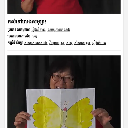
តស់ទៅលេងសមុទ្រ!
ប្រភេទសកម្មភាព
រឿងនិទាន
,
សកម្មភាពកសាង
ប្រធានបទតាមខែ
សត្វ
កម្មវិធីសិក្សា
សកម្មភាពកសាង
,
វិទ្យាសាស្រ្ត
,
សត្វ
,
សិក្សាសង្គម
,
រឿងនិទាន