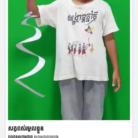
សត្វពស់រមួលខ្លួន
ប្រភេទសកម្មភាព
សកម្មភាពកសាង