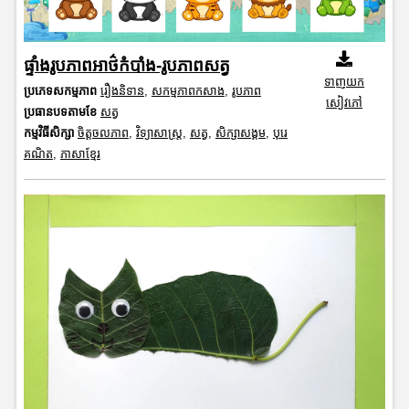
ផ្ទាំងរូបភាពអាថ៌កំបាំង-រូបភាពសត្វ
ទាញយក
ប្រភេទសកម្មភាព
រឿងនិទាន
,
សកម្មភាពកសាង
,
រូបភាព
សៀវភៅ
ប្រធានបទតាមខែ
សត្វ
កម្មវិធីសិក្សា
ចិត្តចលភាព
,
វិទ្យាសាស្រ្ត
,
សត្វ
,
សិក្សាសង្គម
,
បុរេ
គណិត
,
ភាសាខ្មែរ