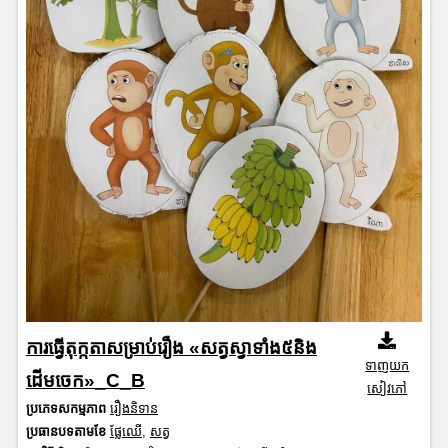
ការធ្វើតុក្កតាសម្រាប់រឿង «សត្វស្វាទាំង៥និង
ទាញយក
ដើមចេក»_C_B
សៀវភៅ
ប្រភេទសកម្មភាព
រឿងនិទាន
ប្រធានបទតាមខែ
ផ្លែឈើ
,
សត្វ