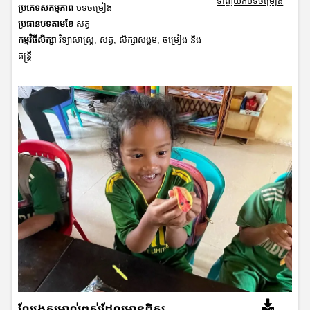
ទាញយកបទចម្រៀង
ប្រភេទសកម្មភាព
បទចម្រៀង
ប្រធានបទតាមខែ
សត្វ
កម្មវិធីសិក្សា
វិទ្យាសាស្រ្ត
,
សត្វ
,
សិក្សាសង្គម
,
ចម្រៀង និង
តន្ត្រី
ល្បែងសម្គាល់ពស់ដែលមានពិស