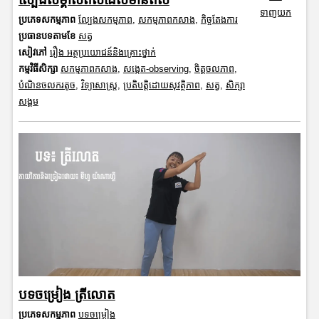
ទាញយក
ប្រភេទសកម្មភាព
ល្បែងសកម្មភាព
,
សកម្មភាពកសាង
,
កិច្ចតែងការ
ប្រធានបទតាមខែ
សត្វ
សៀវភៅ
រឿង អត្ថប្រយោជន៍និងគ្រោះថ្នាក់
កម្មវិធីសិក្សា
សកម្មភាពកសាង
,
សង្កេត-observing
,
ចិត្តចលភាព
,
បំណិនចលករតូច
,
វិទ្យាសាស្រ្ត
,
ប្រតិបត្តិដោយសុវត្ថិភាព
,
សត្វ
,
សិក្សា
សង្គម
បទចម្រៀង ត្រីលោត
ប្រភេទសកម្មភាព
បទចម្រៀង