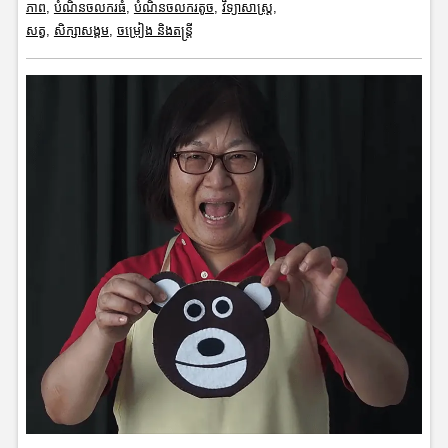
ភាព
,
បំណិនចលករធំ
,
បំណិនចលករតូច
,
វិទ្យាសាស្រ្ត
,
សត្វ
,
សិក្សាសង្គម
,
ចម្រៀង និងតន្ត្រី