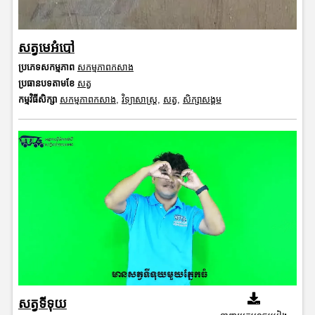
សត្វមេអំបៅ
ប្រភេទសកម្មភាព
សកម្មភាពកសាង
ប្រធានបទតាមខែ
សត្វ
កម្មវិធីសិក្សា
សកម្មភាពកសាង
,
វិទ្យាសាស្រ្ត
,
សត្វ
,
សិក្សាសង្គម
សត្វទីទុយ