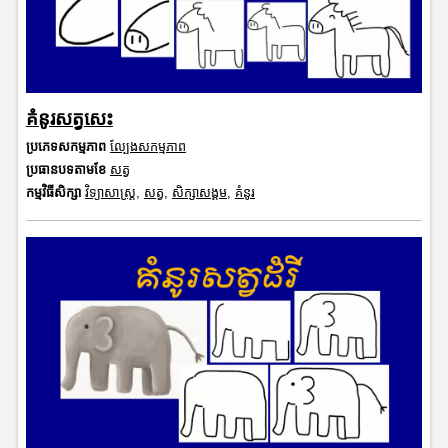
គំនូរសត្វសេះ
ប្រភេទសកម្មភាព
ល្បែងសកម្មភាព
ប្រធានបទតាមខែ
សត្វ
កម្មវិធីសិក្សា
វិទ្យាសាស្រ្ត
,
សត្វ
,
សិក្សាសង្គម
,
គំនូរ