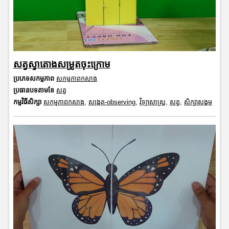
សត្វស្វាតោងសម្រូតចុះក្រោម
ប្រភេទសកម្មភាព
សកម្មភាពកសាង
ប្រធានបទតាមខែ
សត្វ
កម្មវិធីសិក្សា
សកម្មភាពកសាង
,
សង្កេត-observing
,
វិទ្យាសាស្រ្ត
,
សត្វ
,
សិក្សាសង្គម