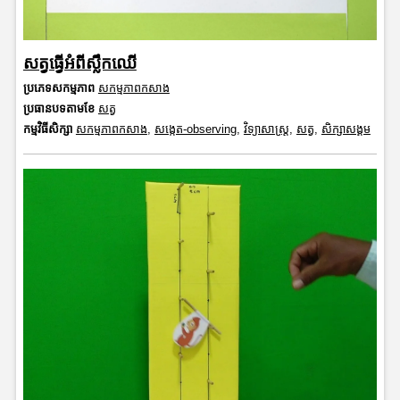
សត្វធ្វើអំពីស្លឹកឈើ
ប្រភេទសកម្មភាព
សកម្មភាពកសាង
ប្រធានបទតាមខែ
សត្វ
កម្មវិធីសិក្សា
សកម្មភាពកសាង
,
សង្កេត-observing
,
វិទ្យាសាស្រ្ត
,
សត្វ
,
សិក្សាសង្គម