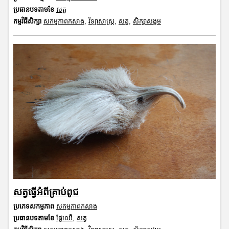
ប្រធានបទតាមខែ
សត្វ
កម្មវិធីសិក្សា
សកម្មភាពកសាង
,
វិទ្យាសាស្រ្ត
,
សត្វ
,
សិក្សាសង្គម
សត្វធ្វើអំពីគ្រាប់ពូជ
ប្រភេទសកម្មភាព
សកម្មភាពកសាង
ប្រធានបទតាមខែ
ផ្លែឈើ
,
សត្វ