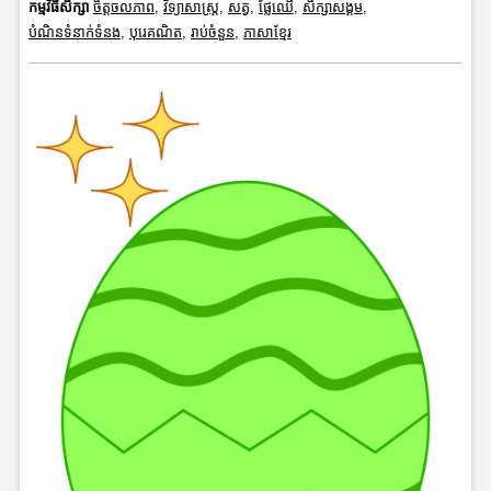
កម្មវិធីសិក្សា
ចិត្តចលភាព
,
វិទ្យាសាស្រ្ត
,
សត្វ
,
ផ្លែឈើ
,
សិក្សាសង្គម
,
បំណិនទំនាក់ទំនង
,
បុរេគណិត
,
រាប់ចំនួន
,
ភាសាខ្មែរ