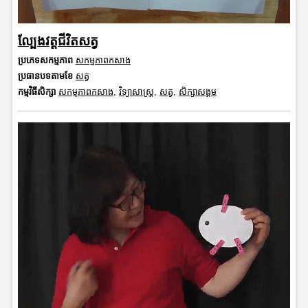
ល្បែងវត្តជីវិតសត្វ
ប្រភេទសកម្មភាព
សកម្មភាពកសាង
ប្រធានបទតាមខែ
សត្វ
កម្មវិធីសិក្សា
សកម្មភាពកសាង
,
វិទ្យាសាស្រ្ត
,
សត្វ
,
សិក្សាសង្គម