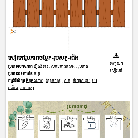
សៀវភៅរូបភាពចម្លែក-រូបសត្វ-ជើង
ទាញយក
ប្រភេទសកម្មភាព
រឿងនិទាន
,
សកម្មភាពកសាង
,
រូបភាព
សៀវភៅ
ប្រធានបទតាមខែ
សត្វ
កម្មវិធីសិក្សា
ចិត្តចលភាព
,
វិទ្យាសាស្រ្ត
,
សត្វ
,
សិក្សាសង្គម
,
បុរេ
គណិត
,
ភាសាខ្មែរ