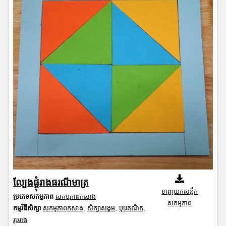
ល្បែងផ្គុំរាងធរណីមាត្រ
ទាញយកសន្លឹក
ប្រភេទសកម្មភាព
សកម្មភាពកសាង
សកម្មភាព
កម្មវិធីសិក្សា
សកម្មភាពកសាង
,
សិក្សាសង្គម
,
បុរេគណិត
,
រូបរាង