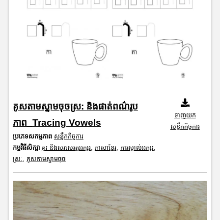
គូសតាមស្នាមចុចស្រ: និងផាត់ពណ៌រូប
ទាញយក
ភាព_Tracing Vowels
សន្លឹកកិច្ចការ
ប្រភេទសកម្មភាព
សន្លឹកកិច្ចការ
កម្មវិធីសិក្សា
គូរ និងសរសេរតួអក្សរ
,
ភាសាខ្មែរ
,
ការស្គាល់អក្សរ
,
ស្រៈ
,
គូសតាមស្នាមចុច