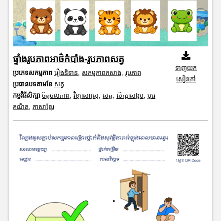
ផ្ទាំងរូបភាពអាថ៌កំបាំង-រូបភាពសត្វ
ទាញយក
ប្រភេទសកម្មភាព
រឿងនិទាន
,
សកម្មភាពកសាង
,
រូបភាព
សៀវភៅ
ប្រធានបទតាមខែ
សត្វ
កម្មវិធីសិក្សា
ចិត្តចលភាព
,
វិទ្យាសាស្រ្ត
,
សត្វ
,
សិក្សាសង្គម
,
បុរេ
គណិត
,
ភាសាខ្មែរ