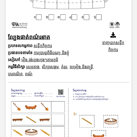
ល្បែងផាត់ពណ៌រនាត
ទាញយកសន្លឹក
ប្រភេទសកម្មភាព
សន្លឹកកិច្ចការ
កិច្ចការ
ប្រធានបទតាមខែ
ការប្រារព្ធពិធីបុណ្យ និងខ្ញុំ
សៀវភៅ
រឿង វង់ភ្លេងក្មេងៗតាមភូមិ
កម្មវិធីសិក្សា
លេខតាង
,
សិក្សាសង្គម
,
គំនូរ
,
ចម្រៀង និងតន្ត្រី
,
បុរេគណិត
,
ពណ៍