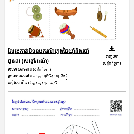
ល្បែងកាត់បិទឧបករណ៍ភ្លេងឆៃយ៉ាំនិងរបាំ
ទាញយក
ជូនពរ (សខ្មៅ/ពណ៌)
សន្លឹកកិច្ចការ
ប្រភេទសកម្មភាព
សន្លឹកកិច្ចការ
ប្រធានបទតាមខែ
ការប្រារព្ធពិធីបុណ្យ និងខ្ញុំ
សៀវភៅ
រឿង វង់ភ្លេងក្មេងៗតាមភូមិ