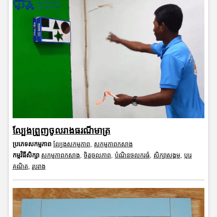
ល្បែងព្រួញចូលរាងធរណីមាត្រ
ប្រភេទសកម្មភាព
ល្បែងសកម្មភាព
,
សកម្មភាពកសាង
កម្មវិធីសិក្សា
សកម្មភាពកសាង
,
ចិត្តចលភាព
,
បំណិនចលករធំ
,
សិក្សាសង្គម
,
បុរេ
គណិត
,
រូបរាង