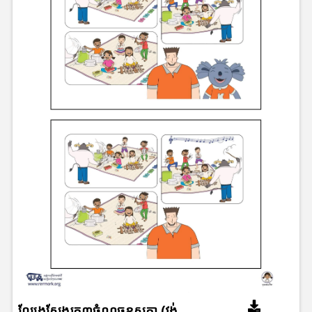
ល្បែងស្វែងរក៣ចំណុចខុសគ្នា (វង់