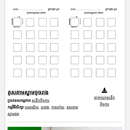
គូសតាមស្នាមចុចរាង
ទាញយកសន្លឹក
ប្រភេទសកម្មភាព
សន្លឹកកិច្ចការ
កិច្ចការ
កម្មវិធីសិក្សា
បុរេគណិត
,
រូបរាង
,
ភាសាខ្មែរ
,
គូសតាម
ស្នាមចុច