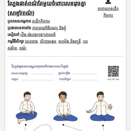
ល្បែងផាត់ពណ៌តែមួយចំពោះលេខដូចគ្នា
ទាញយកសន្លឹក
(សខ្មៅ/ពណ៌)
កិច្ចការ
ប្រភេទសកម្មភាព
សន្លឹកកិច្ចការ
ប្រធានបទតាមខែ
ការប្រារព្ធពិធីបុណ្យ និងខ្ញុំ
សៀវភៅ
រឿង វង់ភ្លេងក្មេងៗតាមភូមិ
កម្មវិធីសិក្សា
លេខតាង
,
សិក្សាសង្គម
,
ចម្រៀង និងតន្ត្រី
,
បុរេ
គណិត
,
ពណ៍