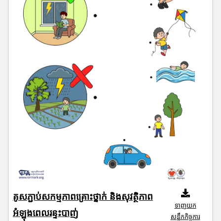
គូសភ្ជាប់សកម្មភាពគ្រោះថ្នាក់ និងសុវត្ថិភាព
ទាញយក
អំឡុងពេលរន្ទះបាញ់
សន្លឹកកិច្ចការ