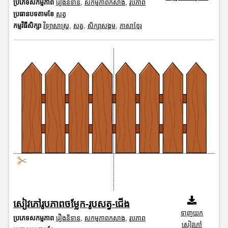
ប្រភេទសកម្មភាព
រឿងនិទាន
,
សកម្មភាពកសាង
,
រូបភាព
ប្រធានបទតាមខែ
សត្វ
កម្មវិធីសិក្សា
វិទ្យាសាស្រ្ត
,
សត្វ
,
សិក្សាសង្គម
,
ភាសាខ្មែរ
សៀវភៅរូបភាពចម្លែក-រូបសត្វ-ជើង
ទាញយក
ប្រភេទសកម្មភាព
រឿងនិទាន
,
សកម្មភាពកសាង
,
រូបភាព
សៀវភៅ