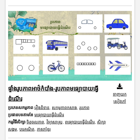
ផ្ទាំងរូបភាពអាថ៌កំបាំង-រូបភាពមធ្យោបាយធ្វើ
ទាញយក
ដំណើរ
សៀវភៅ
ប្រភេទសកម្មភាព
រឿងនិទាន
,
សកម្មភាពកសាង
,
រូបភាព
ប្រធានបទតាមខែ
មធ្យោបាយធ្វើដំណើរ
កម្មវិធីសិក្សា
ចិត្តចលភាព
,
វិទ្យាសាស្រ្ត
,
ពធ្យោបាយធ្វើដំណើរ
,
សិក្សា
សង្គម
,
បុរេគណិត
,
ភាសាខ្មែរ