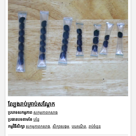
ល្បែងរាប់គ្រាប់សណ្តែក
ប្រភេទសកម្មភាព
សកម្មភាពកសាង
ប្រធានបទតាមខែ
បន្លែ
កម្មវិធីសិក្សា
សកម្មភាពកសាង
,
សិក្សាសង្គម
,
បុរេគណិត
,
រាប់ចំនួន