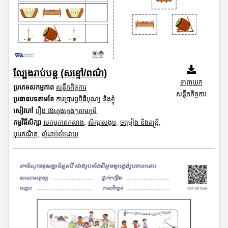
ល្បែងរាប់បន្ត (សខ្មៅ/ពណ៌)
ទាញយក
ប្រភេទសកម្មភាព
សន្លឹកកិច្ចការ
សន្លឹកកិច្ចការ
ប្រធានបទតាមខែ
ការប្រារព្ធពិធីបុណ្យ និងខ្ញុំ
សៀវភៅ
រឿង វង់ភ្លេងក្មេងៗតាមភូមិ
កម្មវិធីសិក្សា
សកម្មភាពកសាង
,
សិក្សាសង្គម
,
ចម្រៀង និងតន្ត្រី
,
បុរេគណិត
,
លំដាប់លំដោយ