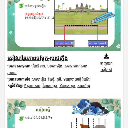
សៀវភៅរូបភាពចម្លែក-រូបរថភ្លើង
ទាញយក
ប្រភេទសកម្មភាព
រឿងនិទាន
,
បទចម្រៀង
,
សកម្មភាពកសាង
,
សៀវភៅ
រូបភាព
ប្រធានបទតាមខែ
សាលារៀន និងខ្ញុំ
,
ភូមិ
,
មធ្យោបាយធ្វើដំណើរ
កម្មវិធីសិក្សា
ចិត្តចលភាព
,
វិទ្យាសាស្រ្ត
,
សិក្សាសង្គម
,
ភាសាខ្មែរ