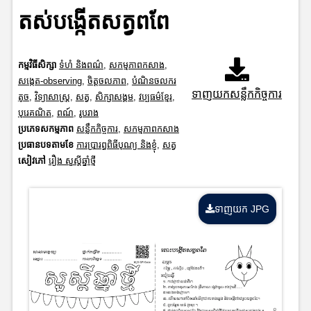
តស់បង្កើតសត្វពពែ
កម្មវិធីសិក្សា
ទំហំ និងពណ៌
,
សកម្មភាពកសាង
,
សង្កេត-observing
,
ចិត្តចលភាព
,
បំណិនចលករ
ទាញយកសន្លឹកកិច្ចការ
តូច
,
វិទ្យាសាស្រ្ត
,
សត្វ
,
សិក្សាសង្គម
,
វប្បធម៌ខ្មែរ
,
បុរេគណិត
,
ពណ៍
,
រូបរាង
ប្រភេទសកម្មភាព
សន្លឹកកិច្ចការ
,
សកម្មភាពកសាង
ប្រធានបទតាមខែ
ការប្រារព្ធពិធីបុណ្យ និងខ្ញុំ
,
សត្វ
សៀវភៅ
រឿង សួស្តីឆ្នាំថ្មី
ទាញយក JPG