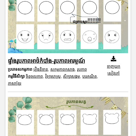
ផ្ទាំងរូបភាពអាថ៌កំបាំង-រូបភាពអារម្មណ៍
ទាញយក
ប្រភេទសកម្មភាព
រឿងនិទាន
,
សកម្មភាពកសាង
,
រូបភាព
សៀវភៅ
កម្មវិធីសិក្សា
ចិត្តចលភាព
,
វិទ្យាសាស្រ្ត
,
សិក្សាសង្គម
,
បុរេគណិត
,
ភាសាខ្មែរ