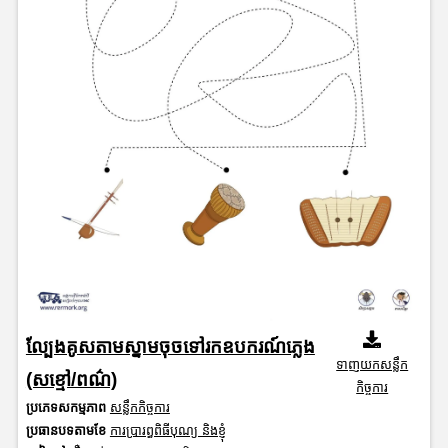
ល្បែងគូសតាមស្នាមចុចទៅរកឧបករណ៍ភ្លេង
ទាញយកសន្លឹក
(សខ្មៅ/ពណ៌)
កិច្ចការ
ប្រភេទសកម្មភាព
សន្លឹកកិច្ចការ
ប្រធានបទតាមខែ
ការប្រារព្ធពិធីបុណ្យ និងខ្ញុំ