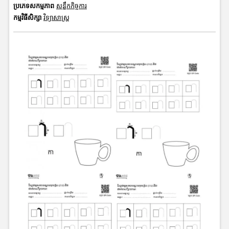
ប្រភេទសកម្មភាព
សន្លឹកកិច្ចការ
កម្មវិធីសិក្សា
វិទ្យាសាស្រ្ត