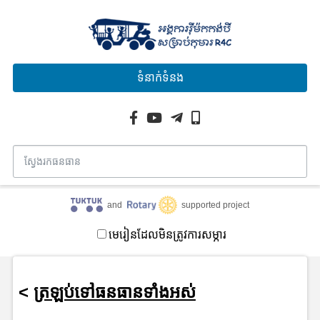
ទំនាក់ទំនង
and
supported project
មេរៀនដែលមិនត្រូវការសម្ភារ
<
ត្រឡប់ទៅធនធានទាំងអស់