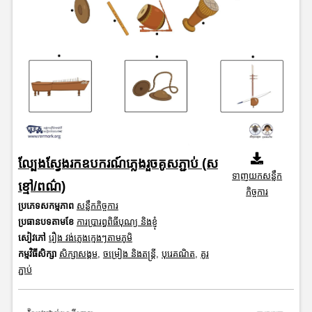
ល្បែងស្វែងរកឧបករណ៍ភ្លេងរួចគូសភ្ជាប់ (ស
ទាញយកសន្លឹក
ខ្មៅ/ពណ៌)
កិច្ចការ
ប្រភេទសកម្មភាព
សន្លឹកកិច្ចការ
ប្រធានបទតាមខែ
ការប្រារព្ធពិធីបុណ្យ និងខ្ញុំ
សៀវភៅ
រឿង វង់ភ្លេងក្មេងៗតាមភូមិ
កម្មវិធីសិក្សា
សិក្សាសង្គម
,
ចម្រៀង និងតន្ត្រី
,
បុរេគណិត
,
គូរ
ភ្ជាប់