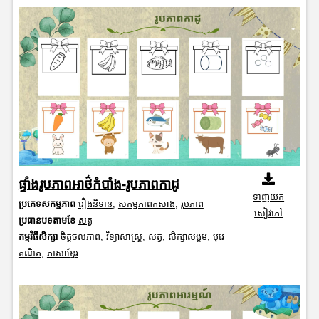
ផ្ទាំងរូបភាពអាថ៌កំបាំង-រូបភាពកាដូ
ទាញយក
ប្រភេទសកម្មភាព
រឿងនិទាន
,
សកម្មភាពកសាង
,
រូបភាព
សៀវភៅ
ប្រធានបទតាមខែ
សត្វ
កម្មវិធីសិក្សា
ចិត្តចលភាព
,
វិទ្យាសាស្រ្ត
,
សត្វ
,
សិក្សាសង្គម
,
បុរេ
គណិត
,
ភាសាខ្មែរ