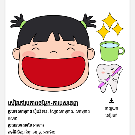
សៀវភៅរូបភាពចម្លែក-ការដុសធ្មេញ
ទាញយក
ប្រភេទសកម្មភាព
រឿងនិទាន
,
ល្បែងសកម្មភាព
,
សកម្មភាព
សៀវភៅ
កសាង
ប្រធានបទតាមខែ
អារហារ
កម្មវិធីសិក្សា
វិទ្យាសាស្រ្ត
,
អនាម័យ