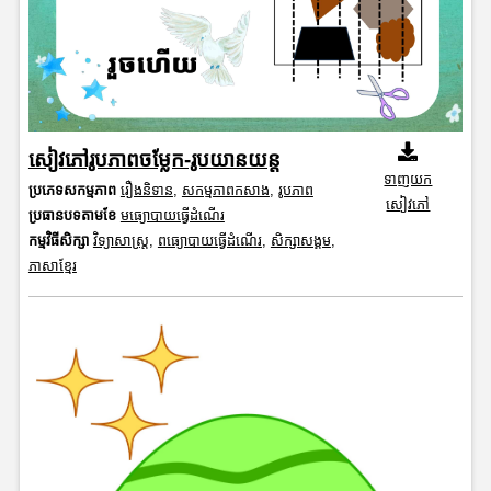
សៀវភៅរូបភាពចម្លែក-រូបយានយន្ត
ទាញយក
ប្រភេទសកម្មភាព
រឿងនិទាន
,
សកម្មភាពកសាង
,
រូបភាព
សៀវភៅ
ប្រធានបទតាមខែ
មធ្យោបាយធ្វើដំណើរ
កម្មវិធីសិក្សា
វិទ្យាសាស្រ្ត
,
ពធ្យោបាយធ្វើដំណើរ
,
សិក្សាសង្គម
,
ភាសាខ្មែរ