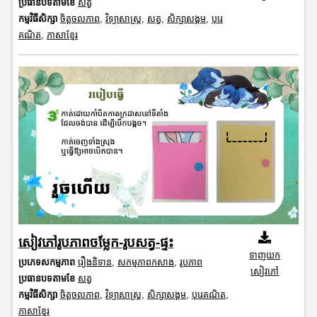
ប្រធានបទតាមខែ
សត្វ
កម្មវិធីសិក្សា
ចិត្តចលភាព
,
វិទ្យាសាស្រ្ត
,
សត្វ
,
សិក្សាសង្គម
,
បុរេ
គណិត
,
ភាសាខ្មែរ
សៀវភៅរូបភាពចម្លែក-រូបសត្វ-ផ្ទះ
ទាញយក
ប្រភេទសកម្មភាព
រឿងនិទាន
,
សកម្មភាពកសាង
,
រូបភាព
សៀវភៅ
ប្រធានបទតាមខែ
សត្វ
កម្មវិធីសិក្សា
ចិត្តចលភាព
,
វិទ្យាសាស្រ្ត
,
សិក្សាសង្គម
,
បុរេគណិត
,
ភាសាខ្មែរ