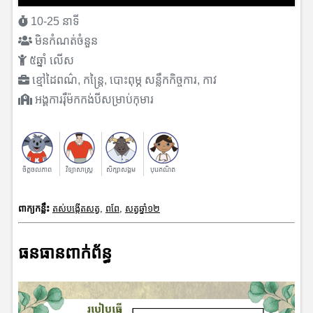
10-25 នាទី
មិនកំណត់ចំនួន
៥ឆ្នាំ លើស
ខ្មៅដៃពណ៌, កន្ត្រៃ, បោះពុម្ភ សន្លឹកកិច្ចការ, កាវ
អង្គការរុឺម៉កកង់បីសម្រាប់កុមារ
ចិត្តចលភាព
វិទ្យាសាស្រ្ត
សិក្សាសង្គម
បុរេគណិត
ពាក្យកន្លឹះ
តស់បង្កើតសត្វ
,
ពពែ
,
សត្វឆ្នាំ១២
ធនធានពាក់ព័ន្ធ