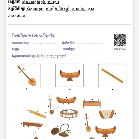
សៀវភៅ
រឿង វង់ភ្លេងក្មេងៗតាមភូមិ
កម្មវិធីសិក្សា
សិក្សាសង្គម
,
ចម្រៀង និងតន្ត្រី
,
ភាសាខ្មែរ
,
គូស
តាមស្នាមចុច