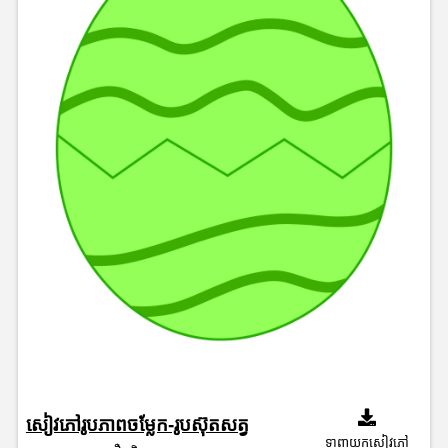
សៀវភៅរូបភាពចម្លែក-រូបស៊ុតសត្វ
ទាញយកសៀវភៅ