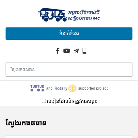
ទំនាក់ទំនង
and
supported project
មេរៀនដែលមិនត្រូវការសម្ភារ
ស្វែងរកធនធាន