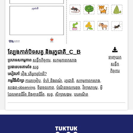
ល្បែងកាត់បិទសត្វ និងរុក្ខជាតិ_C_B
ទាញយក
ប្រភេទសកម្មភាព
សន្លឹកកិច្ចការ
,
សកម្មភាពកសាង
សន្លឹក
ប្រធានបទតាមខែ
សត្វ
កិច្ចការ
សៀវភៅ
រឿង តើអ្នកពូកែអី?
កម្មវិធីសិក្សា
ការតម្រៀប
,
ទំហំ និងពណ៌
,
រុក្ខជាតិ
,
សកម្មភាពកសាង
,
សង្កេត-observing
,
ចិត្តចលភាព
,
បំណិនចលករតូច
,
វិទ្យាសាស្រ្ត
,
អ្វី
ដែលមានជីវិត និងគ្មានជីវិត
,
សត្វ
,
សិក្សាសង្គម
,
បុរេគណិត