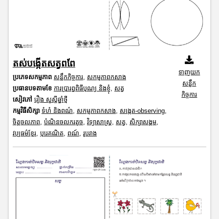
តស់បង្កើតសត្វពពែ
ទាញយក
ប្រភេទសកម្មភាព
សន្លឹកកិច្ចការ
,
សកម្មភាពកសាង
សន្លឹក
ប្រធានបទតាមខែ
ការប្រារព្ធពិធីបុណ្យ និងខ្ញុំ
,
សត្វ
កិច្ចការ
សៀវភៅ
រឿង សួស្តីឆ្នាំថ្មី
កម្មវិធីសិក្សា
ទំហំ និងពណ៌
,
សកម្មភាពកសាង
,
សង្កេត-observing
,
ចិត្តចលភាព
,
បំណិនចលករតូច
,
វិទ្យាសាស្រ្ត
,
សត្វ
,
សិក្សាសង្គម
,
វប្បធម៌ខ្មែរ
,
បុរេគណិត
,
ពណ៍
,
រូបរាង