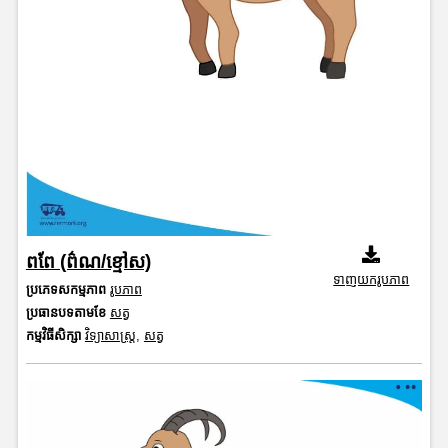
ពពែ (ព៌ណ/ខ្មៅស)
ទាញយករូបភាព
ប្រភេទសកម្មភាព
រូបភាព
ប្រធានបទតាមខែ
សត្វ
កម្មវិធីសិក្សា
វិទ្យាសាស្រ្ត
,
សត្វ