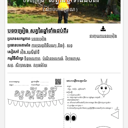
បទចម្រៀង សត្វនៃឆ្នាំទាំងដប់ពីរ
ទាញយកបទចម្រៀង
ប្រភេទសកម្មភាព
បទចម្រៀង
ប្រធានបទតាមខែ
ការប្រារព្ធពិធីបុណ្យ និងខ្ញុំ
,
សត្វ
សៀវភៅ
រឿង សួស្តីឆ្នាំថ្មី
កម្មវិធីសិក្សា
ចិត្តចលភាព
,
បំណិនចលករធំ
,
វិទ្យាសាស្រ្ត
,
សត្វ
,
សិក្សាសង្គម
,
វប្បធម៌ខ្មែរ