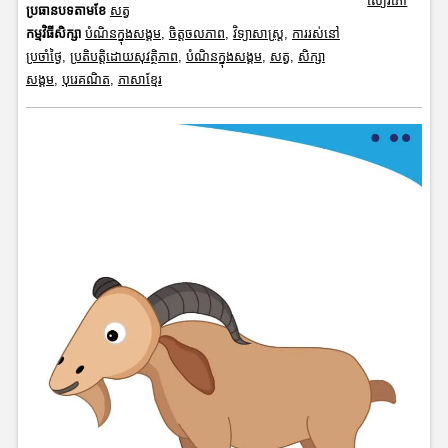
សៀវភៅ
ប្រធានបទតាមខែ
សត្វ
កម្មវិធីសិក្សា
បំណិនក្នុងសង្គម
,
ចិត្តចលភាព
,
វិទ្យាសាស្រ្ត
,
ការរស់នៅ
ប្រចាំថ្ងៃ
,
ប្រតិបត្តិដោយសុវត្ថិភាព
,
បំណិនក្នុងសង្គម
,
សត្វ
,
សិក្សា
សង្គម
,
បុរេគណិត
,
ភាសាខ្មែរ