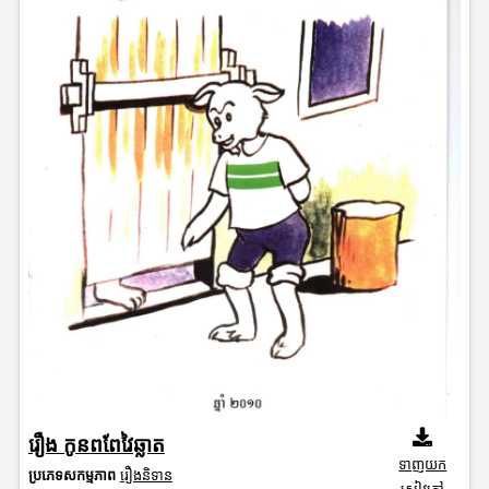
រឿង កូនពពែវៃឆ្លាត
ទាញយក
ប្រភេទសកម្មភាព
រឿងនិទាន