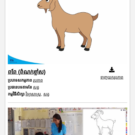
ពពែ (ព៌ណ/ខ្មៅស)
ទាញយករូបភាព
ប្រភេទសកម្មភាព
រូបភាព
ប្រធានបទតាមខែ
សត្វ
កម្មវិធីសិក្សា
វិទ្យាសាស្រ្ត
,
សត្វ