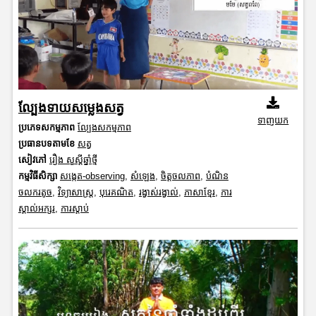
ល្បែងទាយសម្លេងសត្វ
ទាញយក
ប្រភេទសកម្មភាព
ល្បែងសកម្មភាព
ប្រធានបទតាមខែ
សត្វ
សៀវភៅ
រឿង សួស្តីឆ្នាំថ្មី
កម្មវិធីសិក្សា
សង្កេត-observing
,
សំឡេង
,
ចិត្តចលភាព
,
បំណិន
ចលករតូច
,
វិទ្យាសាស្រ្ត
,
បុរេគណិត
,
រង្វាស់រង្វាល់
,
ភាសាខ្មែរ
,
ការ
ស្គាល់អក្សរ
,
ការស្តាប់