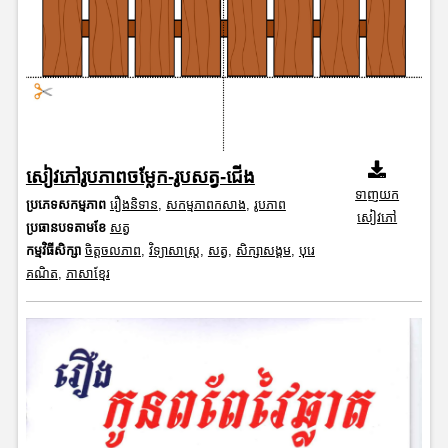
សៀវភៅរូបភាពចម្លែក-រូបសត្វ-ជើង
ទាញយក
ប្រភេទសកម្មភាព
រឿងនិទាន
,
សកម្មភាពកសាង
,
រូបភាព
សៀវភៅ
ប្រធានបទតាមខែ
សត្វ
កម្មវិធីសិក្សា
ចិត្តចលភាព
,
វិទ្យាសាស្រ្ត
,
សត្វ
,
សិក្សាសង្គម
,
បុរេ
គណិត
,
ភាសាខ្មែរ