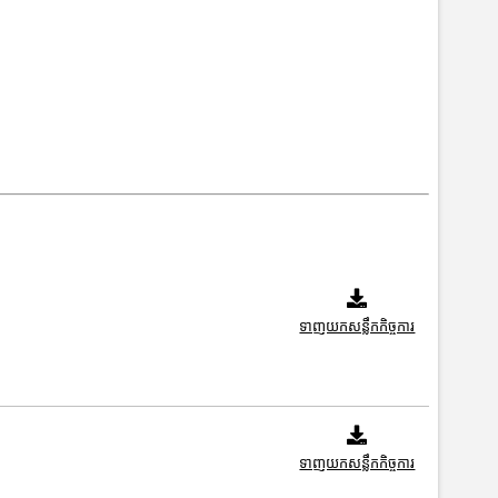
ទាញយកសន្លឹកកិច្ចការ
ទាញយកសន្លឹកកិច្ចការ