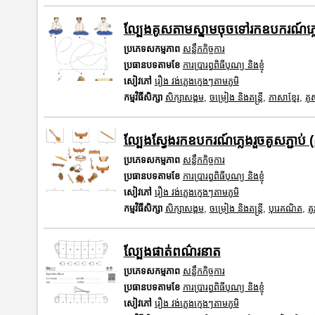
ល្បែងគូសតាមស្នាមចុចទៅរកឧបករណ៍ភ្ល
ប្រភេទសកម្មភាព
សន្លឹកកិច្ចការ
ប្រធានបទតាមខែ
ការប្រារព្ធពិធីបុណ្យ និងខ្ញុំ
សៀវភៅ
រឿង វង់ភ្លេងក្មេងៗតាមភូមិ
កម្មវិធីសិក្សា
សិក្សាសង្គម
,
ចម្រៀង និងតន្ត្រី
,
ភាសាខ្មែរ
,
គូ
ល្បែងស្វែងរកឧបករណ៍ភ្លេងរួចគូសភ្ជាប់ 
ប្រភេទសកម្មភាព
សន្លឹកកិច្ចការ
ប្រធានបទតាមខែ
ការប្រារព្ធពិធីបុណ្យ និងខ្ញុំ
សៀវភៅ
រឿង វង់ភ្លេងក្មេងៗតាមភូមិ
កម្មវិធីសិក្សា
សិក្សាសង្គម
,
ចម្រៀង និងតន្ត្រី
,
បុរេគណិត
,
គូ
ល្បែងផាត់ពណ៌រនាត
ប្រភេទសកម្មភាព
សន្លឹកកិច្ចការ
ប្រធានបទតាមខែ
ការប្រារព្ធពិធីបុណ្យ និងខ្ញុំ
សៀវភៅ
រឿង វង់ភ្លេងក្មេងៗតាមភូមិ