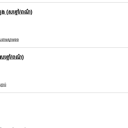
េង (សខ្មៅ/ពណ៌)
សតាមស្នាមចុច
(សខ្មៅ/ពណ៌)
រភ្ជាប់