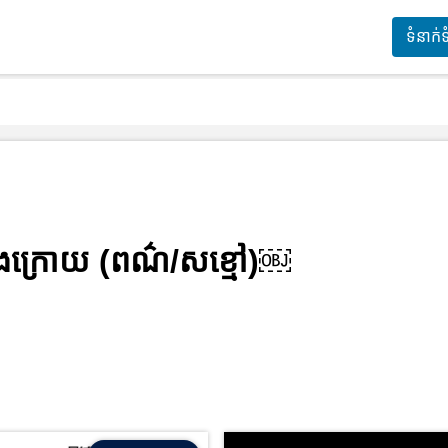
ទំនាក់
ងខាងក្រោយ (ពណ៌/សខ្មៅ)￼