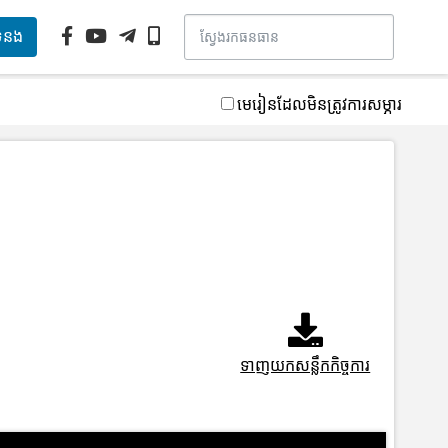
ទំនង
មេរៀនដែលមិនត្រូវការសម្ភារ
ទាញយកសន្លឹកកិច្ចការ