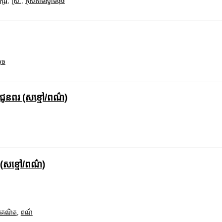
ក្សរ
,
ស្រៈ
,
គូសតាមស្នាមចុច
ុច
ំជូនពរ (សខ្មៅ/ពណ៌)
(សខ្មៅ/ពណ៌)
រេគណិត
,
ពណ៍