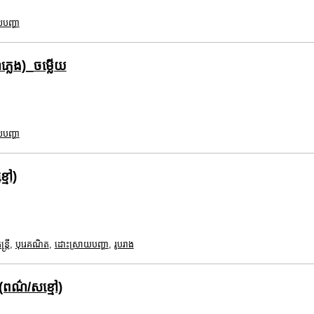
បញ្ហា
្លេង)_ចម្លើយ
បញ្ហា
្មៅ)
ត្រី
,
បុរេគណិត
,
ដោះស្រាយបញ្ហា
,
រូបរាង
 (ពណ៌/សខ្មៅ)