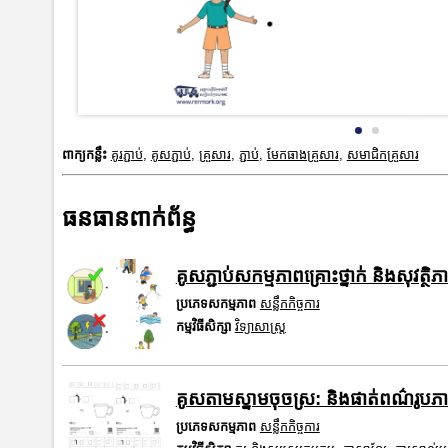
ពាក្យកន្លឹះ
គូរភ្ជាប់
,
គូសភ្ជាប់
,
គ្រួសារ
,
ភ្ជាប់
,
មែកធាងគ្រួសារ
,
សមាជិកគ្រួសារ
ធនធានពាក់ព័ន្ធ
គូសភ្ជាប់សកម្មភាពគ្រោះថ្នាក់ និងសុវត្ថ
ប្រភេទសកម្មភាព
សន្លឹកកិច្ចការ
កម្មវិធីសិក្សា
វិទ្យាសាស្រ្ត
គូសតាមស្នាមចុចស្រ: និងផាត់ពណ៌រូ
ប្រភេទសកម្មភាព
សន្លឹកកិច្ចការ