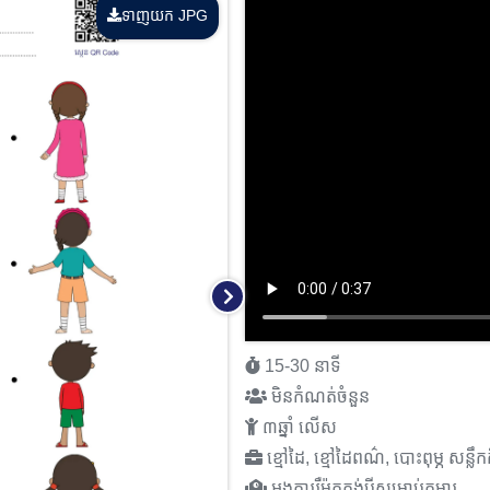
ទាញយក JPG
15-30 នាទី
មិនកំណត់ចំនួន
៣ឆ្នាំ លើស
ខ្មៅដៃ, ខ្មៅដៃពណ៌, បោះពុម្ភ សន្លឹកក
អង្គការរុឺម៉កកង់បីសម្រាប់កុមារ