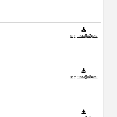
ទាញយកសន្លឹកកិច្ចការ
ទាញយកសន្លឹកកិច្ចការ