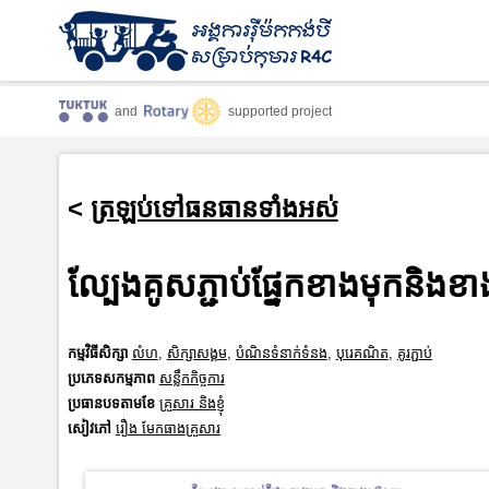
and
supported project
<
ត្រឡប់ទៅធនធានទាំងអស់
ល្បែងគូសភ្ជាប់ផ្នែកខាងមុកនិ
កម្មវិធីសិក្សា
លំហ
,
សិក្សាសង្គម
,
បំណិនទំនាក់ទំនង
,
បុរេគណិត
,
គូរភ្ជាប់
ប្រភេទសកម្មភាព
សន្លឹកកិច្ចការ
ប្រធានបទតាមខែ
គ្រួសារ និងខ្ញុំ
សៀវភៅ
រឿង មែកធាងគ្រួសារ