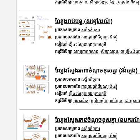
កម្មវិធីសិក្សា
លេខតាង
,
សិក្សាសង្គម
,
គំនូរ
,
ចម្រៀង និងតន្ត្
ល្បែងរាប់បន្ត (សខ្មៅ/ពណ៌)
ប្រភេទសកម្មភាព
សន្លឹកកិច្ចការ
ប្រធានបទតាមខែ
ការប្រារព្ធពិធីបុណ្យ និងខ្ញុំ
សៀវភៅ
រឿង វង់ភ្លេងក្មេងៗតាមភូមិ
កម្មវិធីសិក្សា
សកម្មភាពកសាង
,
សិក្សាសង្គម
,
ចម្រៀង និងតន្
ល្បែងស្វែងរក៣ចំណុចខុសគ្នា (វង់ភ្លេង)
ប្រភេទសកម្មភាព
សន្លឹកកិច្ចការ
ប្រធានបទតាមខែ
ការប្រារព្ធពិធីបុណ្យ និងខ្ញុំ
សៀវភៅ
រឿង វង់ភ្លេងក្មេងៗតាមភូមិ
កម្មវិធីសិក្សា
បុរេគណិត
,
ប្រៀបធៀប
,
រាប់ចំនួន
,
ដោះស្រាយ
ល្បែងស្វែងរក៥ចំណុចខុសគ្នា (ឧបករណ៍ភ
ប្រភេទសកម្មភាព
សន្លឹកកិច្ចការ
ប្រធានបទតាមខែ
ការប្រារព្ធពិធីបុណ្យ និងខ្ញុំ