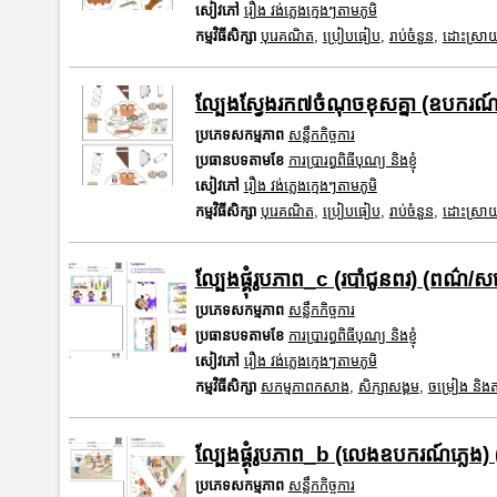
សៀវភៅ
រឿង វង់ភ្លេងក្មេងៗតាមភូមិ
កម្មវិធីសិក្សា
បុរេគណិត
,
ប្រៀបធៀប
,
រាប់ចំនួន
,
ដោះស្រាយ
ល្បែងស្វែងរក៧ចំណុចខុសគ្នា (ឧបករណ៍ភ
ប្រភេទសកម្មភាព
សន្លឹកកិច្ចការ
ប្រធានបទតាមខែ
ការប្រារព្ធពិធីបុណ្យ និងខ្ញុំ
សៀវភៅ
រឿង វង់ភ្លេងក្មេងៗតាមភូមិ
កម្មវិធីសិក្សា
បុរេគណិត
,
ប្រៀបធៀប
,
រាប់ចំនួន
,
ដោះស្រាយ
ល្បែងផ្គុំរូបភាព_c (របាំជូនពរ) (ពណ៌/សខ
ប្រភេទសកម្មភាព
សន្លឹកកិច្ចការ
ប្រធានបទតាមខែ
ការប្រារព្ធពិធីបុណ្យ និងខ្ញុំ
សៀវភៅ
រឿង វង់ភ្លេងក្មេងៗតាមភូមិ
កម្មវិធីសិក្សា
សកម្មភាពកសាង
,
សិក្សាសង្គម
,
ចម្រៀង និងតន្
ល្បែងផ្គុំរូបភាព_b (លេងឧបករណ៍ភ្លេង)
ប្រភេទសកម្មភាព
សន្លឹកកិច្ចការ