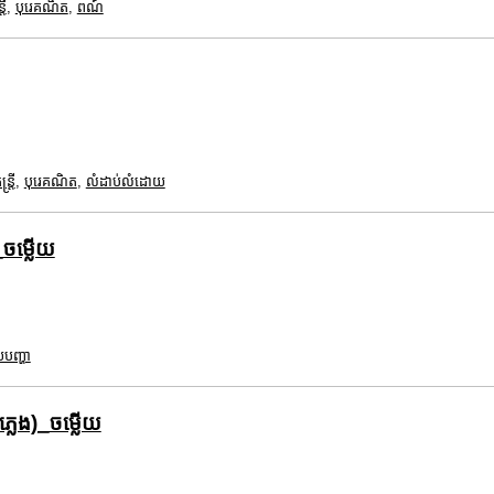
រី
,
បុរេគណិត
,
ពណ៍
ត្រី
,
បុរេគណិត
,
លំដាប់លំដោយ
_ចម្លើយ
បញ្ហា
្លេង)_ចម្លើយ