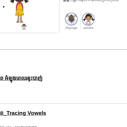
សិក្សាសង្គម
បុរេគណិត
ិភាព អំឡុងពេលរន្ទះបាញ់
បភាព_Tracing Vowels