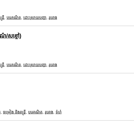
ត្រី
,
បុរេគណិត
,
ដោះស្រាយបញ្ហា
,
រូបរាង
ពណ៌/សខ្មៅ)
ត្រី
,
បុរេគណិត
,
ដោះស្រាយបញ្ហា
,
រូបរាង
ម
,
ចម្រៀង និងតន្ត្រី
,
បុរេគណិត
,
រូបរាង
,
ទំហំ