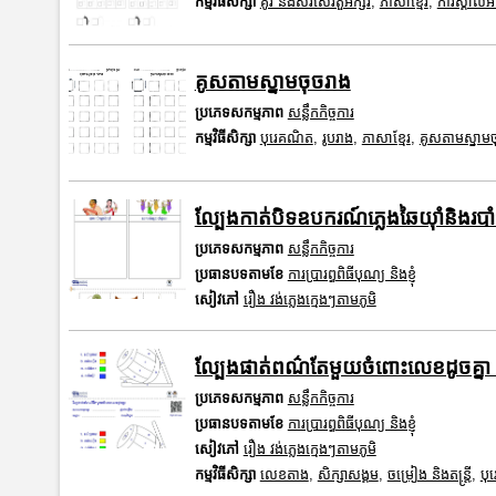
កម្មវិធីសិក្សា
គូរ និងសរសេរតួអក្សរ
,
ភាសាខ្មែរ
,
ការស្គាល់អ
គូសតាមស្នាមចុចរាង
ប្រភេទសកម្មភាព
សន្លឹកកិច្ចការ
កម្មវិធីសិក្សា
បុរេគណិត
,
រូបរាង
,
ភាសាខ្មែរ
,
គូសតាមស្នាមច
ល្បែងកាត់បិទឧបករណ៍ភ្លេងឆៃយ៉ាំនិងរបា
ប្រភេទសកម្មភាព
សន្លឹកកិច្ចការ
ប្រធានបទតាមខែ
ការប្រារព្ធពិធីបុណ្យ និងខ្ញុំ
សៀវភៅ
រឿង វង់ភ្លេងក្មេងៗតាមភូមិ
ល្បែងផាត់ពណ៌តែមួយចំពោះលេខដូចគ្នា 
ប្រភេទសកម្មភាព
សន្លឹកកិច្ចការ
ប្រធានបទតាមខែ
ការប្រារព្ធពិធីបុណ្យ និងខ្ញុំ
សៀវភៅ
រឿង វង់ភ្លេងក្មេងៗតាមភូមិ
កម្មវិធីសិក្សា
លេខតាង
,
សិក្សាសង្គម
,
ចម្រៀង និងតន្ត្រី
,
បុ