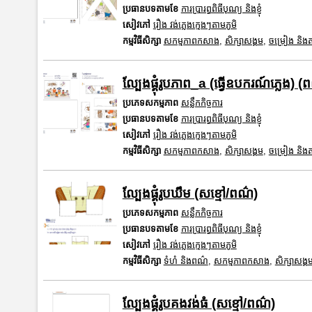
ប្រធានបទតាមខែ
ការប្រារព្ធពិធីបុណ្យ និងខ្ញុំ
សៀវភៅ
រឿង វង់ភ្លេងក្មេងៗតាមភូមិ
កម្មវិធីសិក្សា
សកម្មភាពកសាង
,
សិក្សាសង្គម
,
ចម្រៀង និងតន្
ល្បែងផ្គុំរូបភាព_a (ធ្វើឧបករណ៍ភ្លេង) (
ប្រភេទសកម្មភាព
សន្លឹកកិច្ចការ
ប្រធានបទតាមខែ
ការប្រារព្ធពិធីបុណ្យ និងខ្ញុំ
សៀវភៅ
រឿង វង់ភ្លេងក្មេងៗតាមភូមិ
កម្មវិធីសិក្សា
សកម្មភាពកសាង
,
សិក្សាសង្គម
,
ចម្រៀង និងតន្
ល្បែងផ្គុំរូបឃឹម (សខ្មៅ/ពណ៌)
ប្រភេទសកម្មភាព
សន្លឹកកិច្ចការ
ប្រធានបទតាមខែ
ការប្រារព្ធពិធីបុណ្យ និងខ្ញុំ
សៀវភៅ
រឿង វង់ភ្លេងក្មេងៗតាមភូមិ
កម្មវិធីសិក្សា
ទំហំ និងពណ៌
,
សកម្មភាពកសាង
,
សិក្សាសង្គ
ល្បែងផ្គុំរូបគងវង់ធំ (សខ្មៅ/ពណ៌)