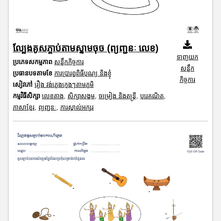
ល្បែងគូសភ្ចាប់តាមស្នាមចុច (ព្យញ្ជនៈ លេខ)
ទាញយក
ប្រភេទសកម្មភាព
សន្លឹកកិច្ចការ
សន្លឹក
ប្រធានបទតាមខែ
ការប្រារព្ធពិធីបុណ្យ និងខ្ញុំ
កិច្ចការ
សៀវភៅ
រឿង វង់ភ្លេងក្មេងៗតាមភូមិ
កម្មវិធីសិក្សា
លេខតាង
,
សិក្សាសង្គម
,
ចម្រៀង និងតន្ត្រី
,
បុរេគណិត
,
ភាសាខ្មែរ
,
ព្យញ្ជនៈ
,
ការស្គាល់អក្សរ