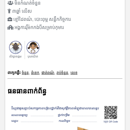
មិនកំណត់ចំនួន
៣ឆ្នាំ លើស
ខ្មៅដៃពណ៌, បោះពុម្ភ សន្លឹកកិច្ចការ
អង្គការរុឺម៉កកង់បីសម្រាប់កុមារ
សិក្សាសង្គម
បុរេគណិត
ពាក្យកន្លឹះ
ចំនួន
,
នំខេក
,
ផាត់ពណ៌
,
រាប់ចំនួន
,
លេខ
ធនធានពាក់ព័ន្ធ