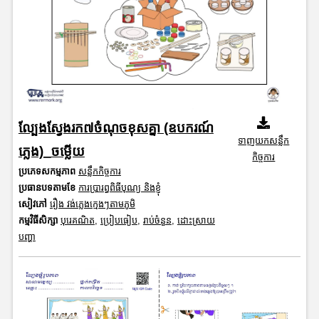
ល្បែងស្វែងរក៧ចំណុចខុសគ្នា (ឧបករណ៍
ទាញយកសន្លឹក
ភ្លេង)_ចម្លើយ
កិច្ចការ
ប្រភេទសកម្មភាព
សន្លឹកកិច្ចការ
ប្រធានបទតាមខែ
ការប្រារព្ធពិធីបុណ្យ និងខ្ញុំ
សៀវភៅ
រឿង វង់ភ្លេងក្មេងៗតាមភូមិ
កម្មវិធីសិក្សា
បុរេគណិត
,
ប្រៀបធៀប
,
រាប់ចំនួន
,
ដោះស្រាយ
បញ្ហា