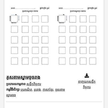
គូសតាមស្នាមចុចរាង
ទាញយកសន្លឹក
ប្រភេទសកម្មភាព
សន្លឹកកិច្ចការ
កិច្ចការ
កម្មវិធីសិក្សា
បុរេគណិត
,
រូបរាង
,
ភាសាខ្មែរ
,
គូសតាម
ស្នាមចុច