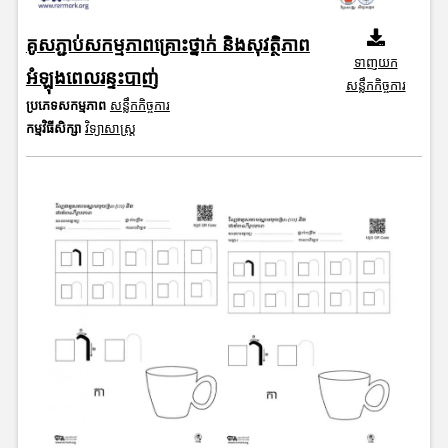
គូសភ្ជាប់សកម្មភាពគ្រោះថ្នាក់ និងសុវត្ថិភាព
ទាញយក
អំឡុងពេលរន្ទះបាញ់
សន្លឹកកិច្ចការ
ប្រភេទសកម្មភាព
សន្លឹកកិច្ចការ
កម្មវិធីសិក្សា
វិទ្យាសាស្រ្ត