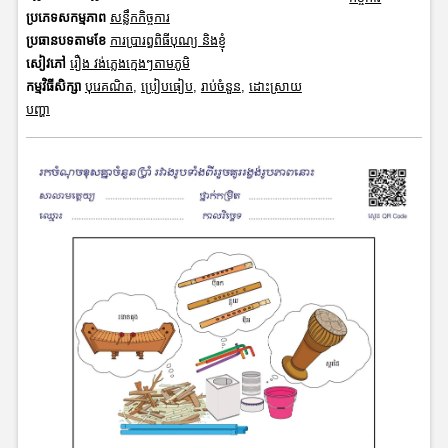
ប្រភេទសកម្មភាព
សន្លឹកកិច្ចការ
ប្រធានបទតាមខែ
ការប្រារព្ធពិធីបុណ្យ និងខ្ញុំ
សៀវភៅ
រឿង វង់ភ្លេងក្មេងៗតាមភូមិ
កម្មវិធីសិក្សា
បុរេគណិត
,
ប្រៀបធៀប
,
រាប់ចំនួន
,
ដោះស្រាយ
បញ្ហា