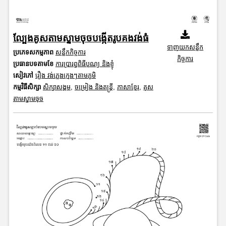
ល្បែងគូសតាមស្នាមចុចបង្កើតរូបគងវង់ធំ
ទាញយកសន្លឹក
ប្រភេទសកម្មភាព
សន្លឹកកិច្ចការ
កិច្ចការ
ប្រធានបទតាមខែ
ការប្រារព្ធពិធីបុណ្យ និងខ្ញុំ
សៀវភៅ
រឿង វង់ភ្លេងក្មេងៗតាមភូមិ
កម្មវិធីសិក្សា
សិក្សាសង្គម
,
ចម្រៀង និងតន្ត្រី
,
ភាសាខ្មែរ
,
គូស
តាមស្នាមចុច