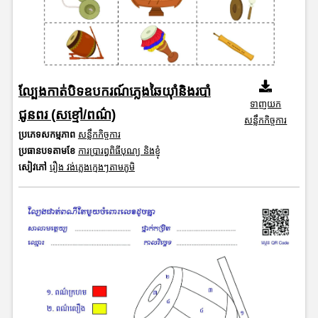
ល្បែងកាត់បិទឧបករណ៍ភ្លេងឆៃយ៉ាំនិងរបាំ
ទាញយក
ជូនពរ (សខ្មៅ/ពណ៌)
សន្លឹកកិច្ចការ
ប្រភេទសកម្មភាព
សន្លឹកកិច្ចការ
ប្រធានបទតាមខែ
ការប្រារព្ធពិធីបុណ្យ និងខ្ញុំ
សៀវភៅ
រឿង វង់ភ្លេងក្មេងៗតាមភូមិ