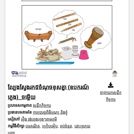
ល្បែងស្វែងរក៥ចំណុចខុសគ្នា (ឧបករណ៍
ទាញយកសន្លឹក
ភ្លេង)_ចម្លើយ
កិច្ចការ
ប្រភេទសកម្មភាព
សន្លឹកកិច្ចការ
ប្រធានបទតាមខែ
ការប្រារព្ធពិធីបុណ្យ និងខ្ញុំ
សៀវភៅ
រឿង វង់ភ្លេងក្មេងៗតាមភូមិ
កម្មវិធីសិក្សា
បុរេគណិត
,
ប្រៀបធៀប
,
រាប់ចំនួន
,
ដោះស្រាយ
បញ្ហា