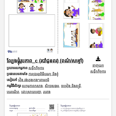
ល្បែងផ្គុំរូបភាព_c (របាំជូនពរ) (ពណ៌/សខ្មៅ)
ទាញយក
ប្រភេទសកម្មភាព
សន្លឹកកិច្ចការ
សន្លឹកកិច្ចការ
ប្រធានបទតាមខែ
ការប្រារព្ធពិធីបុណ្យ និងខ្ញុំ
សៀវភៅ
រឿង វង់ភ្លេងក្មេងៗតាមភូមិ
កម្មវិធីសិក្សា
សកម្មភាពកសាង
,
សិក្សាសង្គម
,
ចម្រៀង និងតន្ត្រី
,
បុរេគណិត
,
ដោះស្រាយបញ្ហា
,
រូបរាង