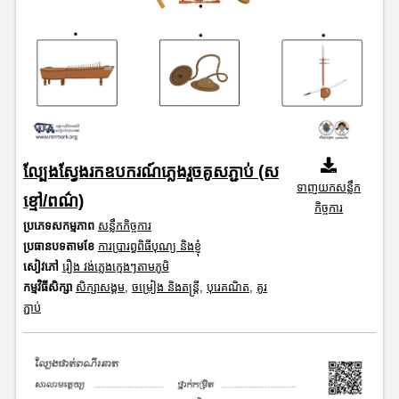
ល្បែងស្វែងរកឧបករណ៍ភ្លេងរួចគូសភ្ជាប់ (ស
ទាញយកសន្លឹក
ខ្មៅ/ពណ៌)
កិច្ចការ
ប្រភេទសកម្មភាព
សន្លឹកកិច្ចការ
ប្រធានបទតាមខែ
ការប្រារព្ធពិធីបុណ្យ និងខ្ញុំ
សៀវភៅ
រឿង វង់ភ្លេងក្មេងៗតាមភូមិ
កម្មវិធីសិក្សា
សិក្សាសង្គម
,
ចម្រៀង និងតន្ត្រី
,
បុរេគណិត
,
គូរ
ភ្ជាប់