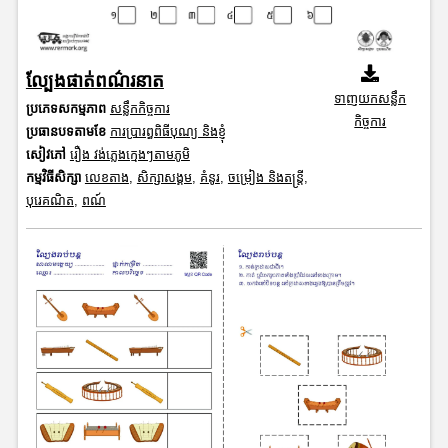
ល្បែងផាត់ពណ៌រនាត
ទាញយកសន្លឹក
ប្រភេទសកម្មភាព
សន្លឹកកិច្ចការ
កិច្ចការ
ប្រធានបទតាមខែ
ការប្រារព្ធពិធីបុណ្យ និងខ្ញុំ
សៀវភៅ
រឿង វង់ភ្លេងក្មេងៗតាមភូមិ
កម្មវិធីសិក្សា
លេខតាង
,
សិក្សាសង្គម
,
គំនូរ
,
ចម្រៀង និងតន្ត្រី
,
បុរេគណិត
,
ពណ៍