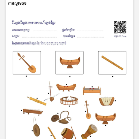
តាមស្នាមចុច