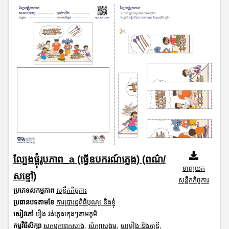
ល្បែងផ្គុំរូបភាព_a (ធ្វើឧបករណ៍ភ្លេង) (ពណ៌/
ទាញយក
សខ្មៅ)
សន្លឹកកិច្ចការ
ប្រភេទសកម្មភាព
សន្លឹកកិច្ចការ
ប្រធានបទតាមខែ
ការប្រារព្ធពិធីបុណ្យ និងខ្ញុំ
សៀវភៅ
រឿង វង់ភ្លេងក្មេងៗតាមភូមិ
កម្មវិធីសិក្សា
សកម្មភាពកសាង
,
សិក្សាសង្គម
,
ចម្រៀង និងតន្ត្រី
,