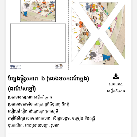
ល្បែងផ្គុំរូបភាព_b (លេងឧបករណ៍ភ្លេង)
ទាញយក
(ពណ៌/សខ្មៅ)
សន្លឹកកិច្ចការ
ប្រភេទសកម្មភាព
សន្លឹកកិច្ចការ
ប្រធានបទតាមខែ
ការប្រារព្ធពិធីបុណ្យ និងខ្ញុំ
សៀវភៅ
រឿង វង់ភ្លេងក្មេងៗតាមភូមិ
កម្មវិធីសិក្សា
សកម្មភាពកសាង
,
សិក្សាសង្គម
,
ចម្រៀង និងតន្ត្រី
,
បុរេគណិត
,
ដោះស្រាយបញ្ហា
,
រូបរាង