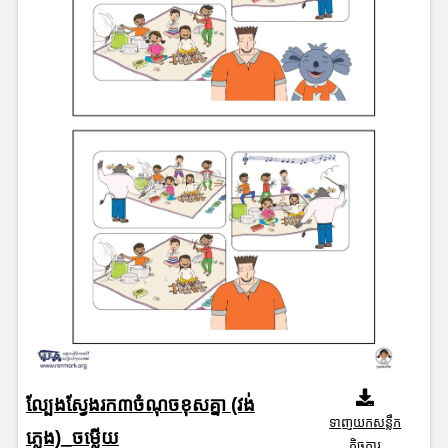
ល្បែងស្វែងរក៣ចំណុចខុសគ្នា (វង់
ទាញយកសន្លឹក
ភ្លេង)_ចម្លើយ
កិច្ចការ