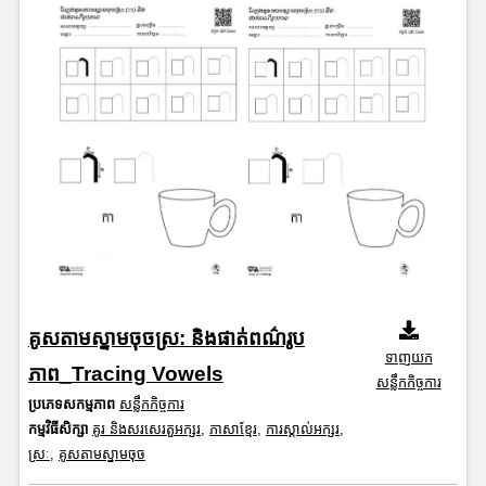
គូសតាមស្នាមចុចស្រ: និងផាត់ពណ៌រូប
ទាញយក
ភាព_Tracing Vowels
សន្លឹកកិច្ចការ
ប្រភេទសកម្មភាព
សន្លឹកកិច្ចការ
កម្មវិធីសិក្សា
គូរ និងសរសេរតួអក្សរ
,
ភាសាខ្មែរ
,
ការស្គាល់អក្សរ
,
ស្រៈ
,
គូសតាមស្នាមចុច