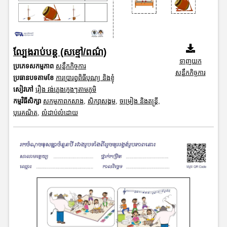
ល្បែងរាប់បន្ត (សខ្មៅ/ពណ៌)
ទាញយក
ប្រភេទសកម្មភាព
សន្លឹកកិច្ចការ
សន្លឹកកិច្ចការ
ប្រធានបទតាមខែ
ការប្រារព្ធពិធីបុណ្យ និងខ្ញុំ
សៀវភៅ
រឿង វង់ភ្លេងក្មេងៗតាមភូមិ
កម្មវិធីសិក្សា
សកម្មភាពកសាង
,
សិក្សាសង្គម
,
ចម្រៀង និងតន្ត្រី
,
បុរេគណិត
,
លំដាប់លំដោយ