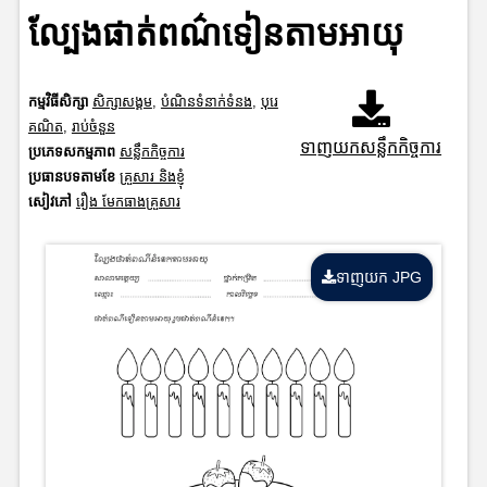
ល្បែងផាត់ពណ៌ទៀនតាមអាយុ
កម្មវិធីសិក្សា
សិក្សាសង្គម
,
បំណិនទំនាក់ទំនង
,
បុរេ
គណិត
,
រាប់ចំនួន
ទាញយកសន្លឹកកិច្ចការ
ប្រភេទសកម្មភាព
សន្លឹកកិច្ចការ
ប្រធានបទតាមខែ
គ្រួសារ និងខ្ញុំ
សៀវភៅ
រឿង មែកធាងគ្រួសារ
ទាញយក JPG