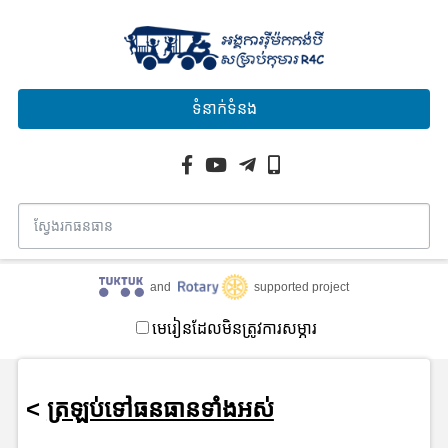
ទំនាក់ទំនង
and
supported project
មេរៀនដែលមិនត្រូវការសម្ភារ
<
ត្រឡប់ទៅធនធានទាំងអស់