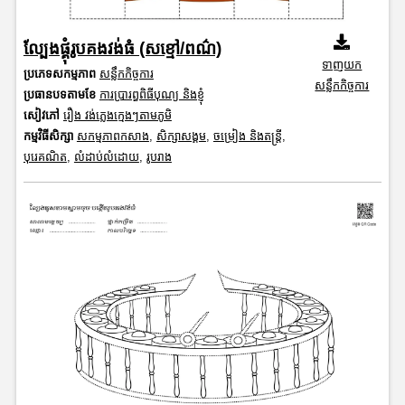
ល្បែងផ្គុំរូបគងវង់ធំ (សខ្មៅ/ពណ៌)
ទាញយក
ប្រភេទសកម្មភាព
សន្លឹកកិច្ចការ
សន្លឹកកិច្ចការ
ប្រធានបទតាមខែ
ការប្រារព្ធពិធីបុណ្យ និងខ្ញុំ
សៀវភៅ
រឿង វង់ភ្លេងក្មេងៗតាមភូមិ
កម្មវិធីសិក្សា
សកម្មភាពកសាង
,
សិក្សាសង្គម
,
ចម្រៀង និងតន្ត្រី
,
បុរេគណិត
,
លំដាប់លំដោយ
,
រូបរាង