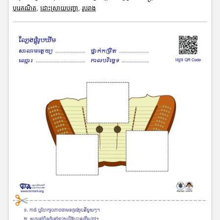
បុរេគណិត
,
ដោះស្រាយបញ្ហា
,
រូបរាង