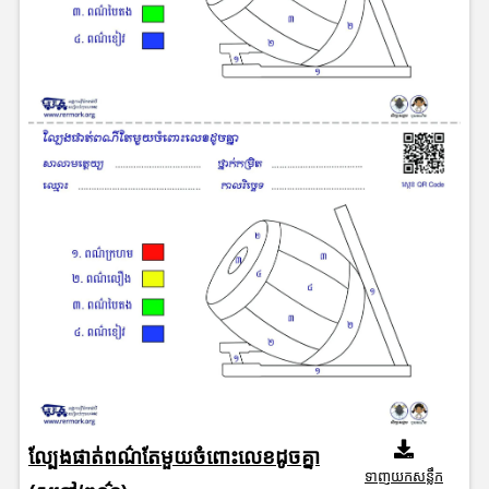
ល្បែងផាត់ពណ៌តែមួយចំពោះលេខដូចគ្នា
ទាញយកសន្លឹក