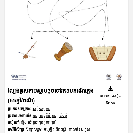
ល្បែងគូសតាមស្នាមចុចទៅរកឧបករណ៍ភ្លេង
ទាញយកសន្លឹក
(សខ្មៅ/ពណ៌)
កិច្ចការ
ប្រភេទសកម្មភាព
សន្លឹកកិច្ចការ
ប្រធានបទតាមខែ
ការប្រារព្ធពិធីបុណ្យ និងខ្ញុំ
សៀវភៅ
រឿង វង់ភ្លេងក្មេងៗតាមភូមិ
កម្មវិធីសិក្សា
សិក្សាសង្គម
,
ចម្រៀង និងតន្ត្រី
,
ភាសាខ្មែរ
,
គូស