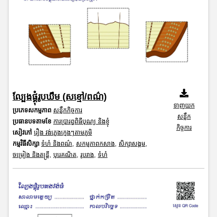
ល្បែងផ្គុំរូបឃឹម (សខ្មៅ/ពណ៌)
ទាញយក
ប្រភេទសកម្មភាព
សន្លឹកកិច្ចការ
សន្លឹក
ប្រធានបទតាមខែ
ការប្រារព្ធពិធីបុណ្យ និងខ្ញុំ
កិច្ចការ
សៀវភៅ
រឿង វង់ភ្លេងក្មេងៗតាមភូមិ
កម្មវិធីសិក្សា
ទំហំ និងពណ៌
,
សកម្មភាពកសាង
,
សិក្សាសង្គម
,
ចម្រៀង និងតន្ត្រី
,
បុរេគណិត
,
រូបរាង
,
ទំហំ