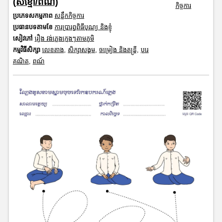
(សខ្មៅ/ពណ៌)
កិច្ចការ
ប្រភេទសកម្មភាព
សន្លឹកកិច្ចការ
ប្រធានបទតាមខែ
ការប្រារព្ធពិធីបុណ្យ និងខ្ញុំ
សៀវភៅ
រឿង វង់ភ្លេងក្មេងៗតាមភូមិ
កម្មវិធីសិក្សា
លេខតាង
,
សិក្សាសង្គម
,
ចម្រៀង និងតន្ត្រី
,
បុរេ
គណិត
,
ពណ៍