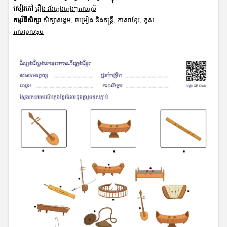
សៀវភៅ
រឿង វង់ភ្លេងក្មេងៗតាមភូមិ
កម្មវិធីសិក្សា
សិក្សាសង្គម
,
ចម្រៀង និងតន្ត្រី
,
ភាសាខ្មែរ
,
គូស
តាមស្នាមចុច