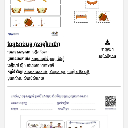
ល្បែងរាប់បន្ត (សខ្មៅ/ពណ៌)
ទាញយក
ប្រភេទសកម្មភាព
សន្លឹកកិច្ចការ
សន្លឹកកិច្ចការ
ប្រធានបទតាមខែ
ការប្រារព្ធពិធីបុណ្យ និងខ្ញុំ
សៀវភៅ
រឿង វង់ភ្លេងក្មេងៗតាមភូមិ
កម្មវិធីសិក្សា
សកម្មភាពកសាង
,
សិក្សាសង្គម
,
ចម្រៀង និងតន្ត្រី
,
បុរេគណិត
,
លំដាប់លំដោយ