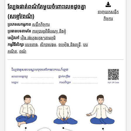
ល្បែងផាត់ពណ៌តែមួយចំពោះលេខដូចគ្នា
ទាញយកសន្លឹក
(សខ្មៅ/ពណ៌)
កិច្ចការ
ប្រភេទសកម្មភាព
សន្លឹកកិច្ចការ
ប្រធានបទតាមខែ
ការប្រារព្ធពិធីបុណ្យ និងខ្ញុំ
សៀវភៅ
រឿង វង់ភ្លេងក្មេងៗតាមភូមិ
កម្មវិធីសិក្សា
លេខតាង
,
សិក្សាសង្គម
,
ចម្រៀង និងតន្ត្រី
,
បុរេ
គណិត
,
ពណ៍