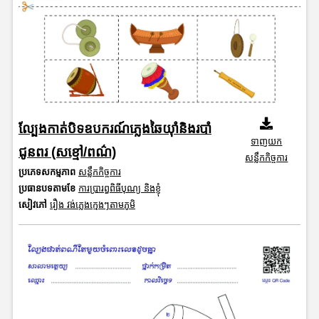
ល្បែងកាត់បិទឧបករណ៍ភ្លេងឆៃយ៉ាំនិងរបាំ
ទាញយក
ជូនពរ (សខ្មៅ/ពណ៌)
សន្លឹកកិច្ចការ
ប្រភេទសកម្មភាព
សន្លឹកកិច្ចការ
ប្រធានបទតាមខែ
ការប្រារព្ធពិធីបុណ្យ និងខ្ញុំ
សៀវភៅ
រឿង វង់ភ្លេងក្មេងៗតាមភូមិ