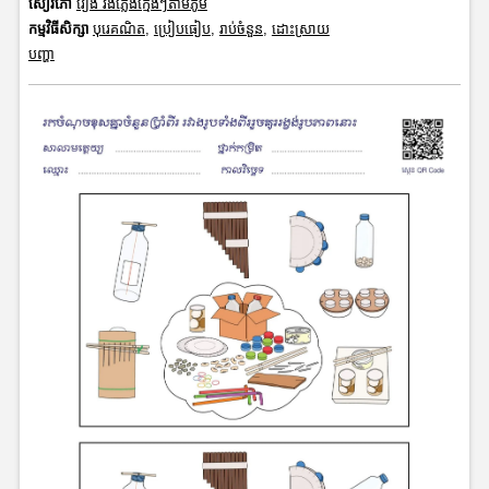
សៀវភៅ
រឿង វង់ភ្លេងក្មេងៗតាមភូមិ
កម្មវិធីសិក្សា
បុរេគណិត
,
ប្រៀបធៀប
,
រាប់ចំនួន
,
ដោះស្រាយ
បញ្ហា