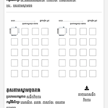
ស្រៈ
,
គូសតាមស្នាមចុច
គូសតាមស្នាមចុចរាង
ទាញយកសន្លឹក
ប្រភេទសកម្មភាព
សន្លឹកកិច្ចការ
កិច្ចការ
កម្មវិធីសិក្សា
បុរេគណិត
,
រូបរាង
,
ភាសាខ្មែរ
,
គូសតាម
ស្នាមចុច