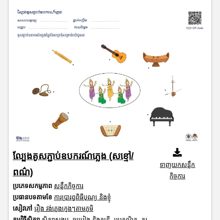
ល្បែងគូសភ្ជាប់ឧបករណ៍ភ្លេង (សខ្មៅ/
ទាញយកសន្លឹក
ពណ៌)
កិច្ចការ
ប្រភេទសកម្មភាព
សន្លឹកកិច្ចការ
ប្រធានបទតាមខែ
ការប្រារព្ធពិធីបុណ្យ និងខ្ញុំ
សៀវភៅ
រឿង វង់ភ្លេងក្មេងៗតាមភូមិ
កម្មវិធីសិក្សា
សិក្សាសង្គម
,
ចម្រៀង និងតន្ត្រី
,
បុរេគណិត
,
គូរ