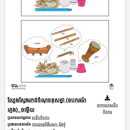
ល្បែងស្វែងរក៥ចំណុចខុសគ្នា (ឧបករណ៍
ទាញយកសន្លឹក
ភ្លេង)_ចម្លើយ
កិច្ចការ
ប្រភេទសកម្មភាព
សន្លឹកកិច្ចការ
ប្រធានបទតាមខែ
ការប្រារព្ធពិធីបុណ្យ និងខ្ញុំ