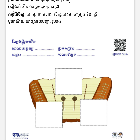
សៀវភៅ
រឿង វង់ភ្លេងក្មេងៗតាមភូមិ
កម្មវិធីសិក្សា
សកម្មភាពកសាង
,
សិក្សាសង្គម
,
ចម្រៀង និងតន្ត្រី
,
បុរេគណិត
,
ដោះស្រាយបញ្ហា
,
រូបរាង