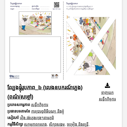
ល្បែងផ្គុំរូបភាព_b (លេងឧបករណ៍ភ្លេង)
ទាញយក
(ពណ៌/សខ្មៅ)
សន្លឹកកិច្ចការ
ប្រភេទសកម្មភាព
សន្លឹកកិច្ចការ
ប្រធានបទតាមខែ
ការប្រារព្ធពិធីបុណ្យ និងខ្ញុំ
សៀវភៅ
រឿង វង់ភ្លេងក្មេងៗតាមភូមិ
កម្មវិធីសិក្សា
សកម្មភាពកសាង
,
សិក្សាសង្គម
,
ចម្រៀង និងតន្ត្រី
,