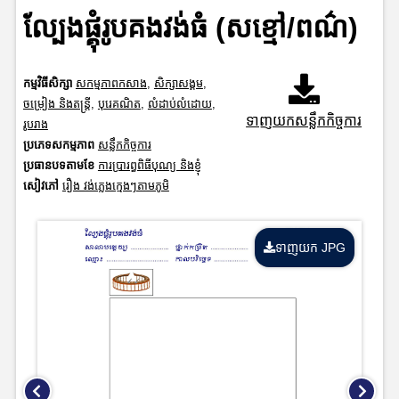
ល្បែងផ្គុំរូបគងវង់ធំ (សខ្មៅ/ពណ៌)
កម្មវិធីសិក្សា
សកម្មភាពកសាង
,
សិក្សាសង្គម
,
ចម្រៀង និងតន្ត្រី
,
បុរេគណិត
,
លំដាប់លំដោយ
,
ទាញយកសន្លឹកកិច្ចការ
រូបរាង
ប្រភេទសកម្មភាព
សន្លឹកកិច្ចការ
ប្រធានបទតាមខែ
ការប្រារព្ធពិធីបុណ្យ និងខ្ញុំ
សៀវភៅ
រឿង វង់ភ្លេងក្មេងៗតាមភូមិ
ទាញយក JPG