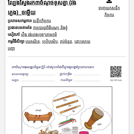
ល្បែងស្វែងរក៣ចំណុចខុសគ្នា (វង់
ទាញយកសន្លឹក
ភ្លេង)_ចម្លើយ
កិច្ចការ
ប្រភេទសកម្មភាព
សន្លឹកកិច្ចការ
ប្រធានបទតាមខែ
ការប្រារព្ធពិធីបុណ្យ និងខ្ញុំ
សៀវភៅ
រឿង វង់ភ្លេងក្មេងៗតាមភូមិ
កម្មវិធីសិក្សា
បុរេគណិត
,
ប្រៀបធៀប
,
រាប់ចំនួន
,
ដោះស្រាយ
បញ្ហា