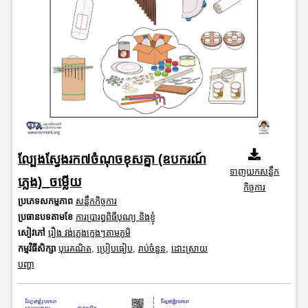
ល្បែងស្វែងរក៧ចំណុចខុសគ្នា (ឧបករណ៍
ទាញយកសន្លឹក
ភ្លេង)_ចម្លើយ
កិច្ចការ
ប្រភេទសកម្មភាព
សន្លឹកកិច្ចការ
ប្រធានបទតាមខែ
ការប្រារព្ធពិធីបុណ្យ និងខ្ញុំ
សៀវភៅ
រឿង វង់ភ្លេងក្មេងៗតាមភូមិ
កម្មវិធីសិក្សា
បុរេគណិត
,
ប្រៀបធៀប
,
រាប់ចំនួន
,
ដោះស្រាយ
បញ្ហា