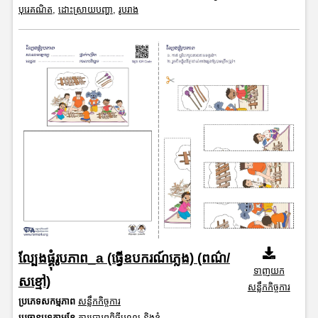
បុរេគណិត
,
ដោះស្រាយបញ្ហា
,
រូបរាង
ល្បែងផ្គុំរូបភាព_a (ធ្វើឧបករណ៍ភ្លេង) (ពណ៌/
ទាញយក
សខ្មៅ)
សន្លឹកកិច្ចការ
ប្រភេទសកម្មភាព
សន្លឹកកិច្ចការ
ប្រធានបទតាមខែ
ការប្រារព្ធពិធីបុណ្យ និងខ្ញុំ