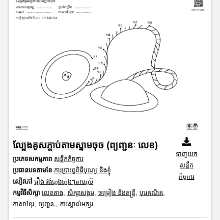
ល្បែងគូសភ្ចាប់តាមស្នាមចុច (ព្យញ្ជនៈ លេខ)
ទាញយក
ប្រភេទសកម្មភាព
សន្លឹកកិច្ចការ
សន្លឹក
ប្រធានបទតាមខែ
ការប្រារព្ធពិធីបុណ្យ និងខ្ញុំ
កិច្ចការ
សៀវភៅ
រឿង វង់ភ្លេងក្មេងៗតាមភូមិ
កម្មវិធីសិក្សា
លេខតាង
,
សិក្សាសង្គម
,
ចម្រៀង និងតន្ត្រី
,
បុរេគណិត
,
ភាសាខ្មែរ
,
ព្យញ្ជនៈ
,
ការស្គាល់អក្សរ