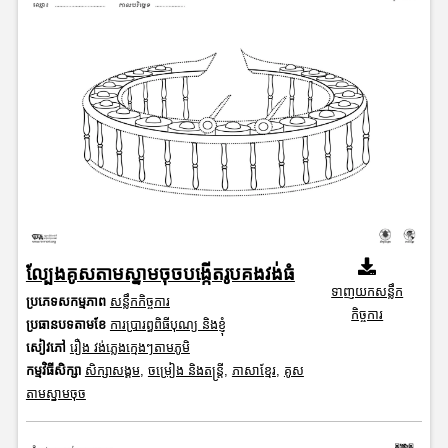
ល្បែងគូសតាមស្នាមចុចបង្កើតរូបគងវង់ធំ
ទាញយកសន្លឹក
ប្រភេទសកម្មភាព
សន្លឹកកិច្ចការ
កិច្ចការ
ប្រធានបទតាមខែ
ការប្រារព្ធពិធីបុណ្យ និងខ្ញុំ
សៀវភៅ
រឿង វង់ភ្លេងក្មេងៗតាមភូមិ
កម្មវិធីសិក្សា
សិក្សាសង្គម
,
ចម្រៀង និងតន្ត្រី
,
ភាសាខ្មែរ
,
គូស
តាមស្នាមចុច