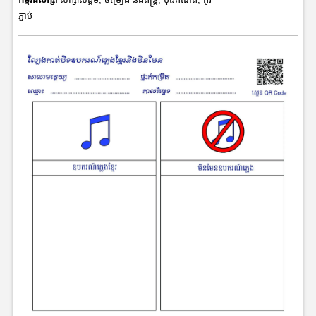
ភ្ជាប់