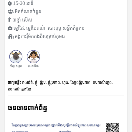
15-30 នាទី
មិនកំណត់ចំនួន
៣ឆ្នាំ លើស
ខ្មៅដៃ, ខ្មៅដៃពណ៌, បោះពុម្ភ សន្លឹកកិច្ចការ
អង្គការរុឺម៉កកង់បីសម្រាប់កុមារ
សិក្សាសង្គម
បុរេគណិត
ពាក្យកន្លឹះ
គងវង់ធំ
,
ផ្គុំ
,
ផ្គុំរូប
,
ផ្គុំរូបភាព
,
ភ្លេង
,
ល្បែងផ្គុំរូបភាព
,
ឧបករណ៍ភ្លេង
,
ឧបករណ៍ភ្លេងខ្មែរ
ធនធានពាក់ព័ន្ធ