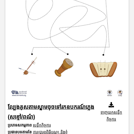
ល្បែងគូសតាមស្នាមចុចទៅរកឧបករណ៍ភ្លេង
ទាញយកសន្លឹក
(សខ្មៅ/ពណ៌)
កិច្ចការ
ប្រភេទសកម្មភាព
សន្លឹកកិច្ចការ
ប្រធានបទតាមខែ
ការប្រារព្ធពិធីបុណ្យ និងខ្ញុំ