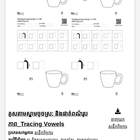
គូសតាមស្នាមចុចស្រ: និងផាត់ពណ៌រូប
ទាញយក
ភាព_Tracing Vowels
សន្លឹកកិច្ចការ
ប្រភេទសកម្មភាព
សន្លឹកកិច្ចការ
កម្មវិធីសិក្សា
គូរ និងសរសេរតួអក្សរ
,
ភាសាខ្មែរ
,
ការស្គាល់អក្សរ
,