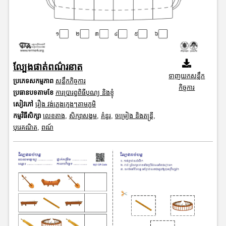
ល្បែងផាត់ពណ៌រនាត
ទាញយកសន្លឹក
ប្រភេទសកម្មភាព
សន្លឹកកិច្ចការ
កិច្ចការ
ប្រធានបទតាមខែ
ការប្រារព្ធពិធីបុណ្យ និងខ្ញុំ
សៀវភៅ
រឿង វង់ភ្លេងក្មេងៗតាមភូមិ
កម្មវិធីសិក្សា
លេខតាង
,
សិក្សាសង្គម
,
គំនូរ
,
ចម្រៀង និងតន្ត្រី
,
បុរេគណិត
,
ពណ៍