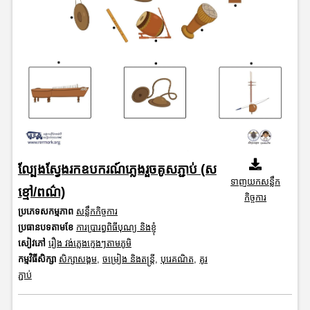
ល្បែងស្វែងរកឧបករណ៍ភ្លេងរួចគូសភ្ជាប់ (ស
ទាញយកសន្លឹក
ខ្មៅ/ពណ៌)
កិច្ចការ
ប្រភេទសកម្មភាព
សន្លឹកកិច្ចការ
ប្រធានបទតាមខែ
ការប្រារព្ធពិធីបុណ្យ និងខ្ញុំ
សៀវភៅ
រឿង វង់ភ្លេងក្មេងៗតាមភូមិ
កម្មវិធីសិក្សា
សិក្សាសង្គម
,
ចម្រៀង និងតន្ត្រី
,
បុរេគណិត
,
គូរ
ភ្ជាប់