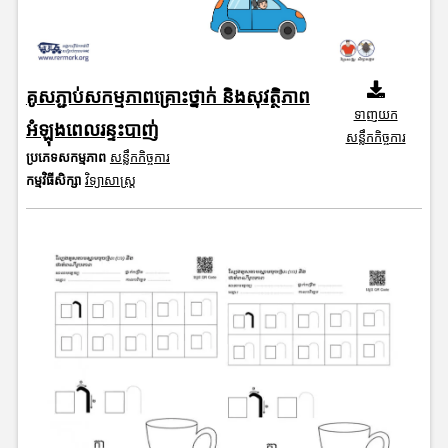
គូសភ្ជាប់សកម្មភាពគ្រោះថ្នាក់ និងសុវត្ថិភាព
ទាញយក
អំឡុងពេលរន្ទះបាញ់
សន្លឹកកិច្ចការ
ប្រភេទសកម្មភាព
សន្លឹកកិច្ចការ
កម្មវិធីសិក្សា
វិទ្យាសាស្រ្ត