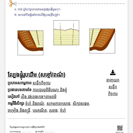
ល្បែងផ្គុំរូបឃឹម (សខ្មៅ/ពណ៌)
ទាញយក
ប្រភេទសកម្មភាព
សន្លឹកកិច្ចការ
សន្លឹក
ប្រធានបទតាមខែ
ការប្រារព្ធពិធីបុណ្យ និងខ្ញុំ
កិច្ចការ
សៀវភៅ
រឿង វង់ភ្លេងក្មេងៗតាមភូមិ
កម្មវិធីសិក្សា
ទំហំ និងពណ៌
,
សកម្មភាពកសាង
,
សិក្សាសង្គម
,
ចម្រៀង និងតន្ត្រី
,
បុរេគណិត
,
រូបរាង
,
ទំហំ