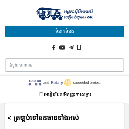
ទំនាក់ទំនង
and
supported project
មេរៀនដែលមិនត្រូវការសម្ភារ
<
ត្រឡប់ទៅធនធានទាំងអស់