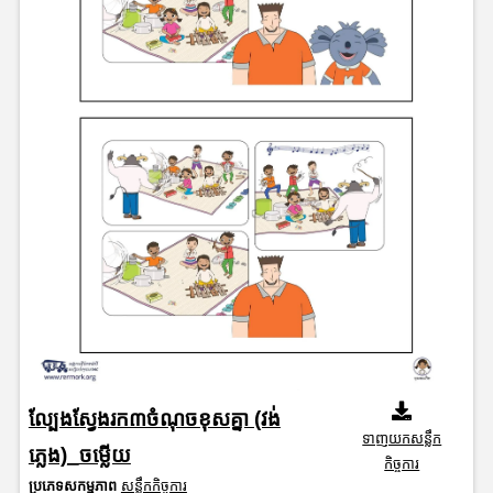
ល្បែងស្វែងរក៣ចំណុចខុសគ្នា (វង់
ទាញយកសន្លឹក
ភ្លេង)_ចម្លើយ
កិច្ចការ
ប្រភេទសកម្មភាព
សន្លឹកកិច្ចការ