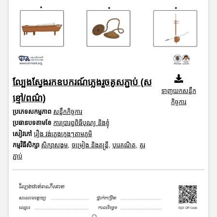
ល្បែងស្វែងរកឧបករណ៍ភ្លេងរួចគូសភ្ជាប់ (ស
ទាញយកសន្លឹក
ខ្មៅ/ពណ៌)
កិច្ចការ
ប្រភេទសកម្មភាព
សន្លឹកកិច្ចការ
ប្រធានបទតាមខែ
ការប្រារព្ធពិធីបុណ្យ និងខ្ញុំ
សៀវភៅ
រឿង វង់ភ្លេងក្មេងៗតាមភូមិ
កម្មវិធីសិក្សា
សិក្សាសង្គម
,
ចម្រៀង និងតន្ត្រី
,
បុរេគណិត
,
គូរ
ភ្ជាប់