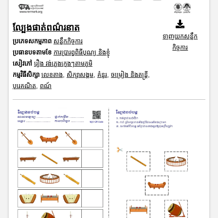
ល្បែងផាត់ពណ៌រនាត
ទាញយកសន្លឹក
ប្រភេទសកម្មភាព
សន្លឹកកិច្ចការ
កិច្ចការ
ប្រធានបទតាមខែ
ការប្រារព្ធពិធីបុណ្យ និងខ្ញុំ
សៀវភៅ
រឿង វង់ភ្លេងក្មេងៗតាមភូមិ
កម្មវិធីសិក្សា
លេខតាង
,
សិក្សាសង្គម
,
គំនូរ
,
ចម្រៀង និងតន្ត្រី
,
បុរេគណិត
,
ពណ៍