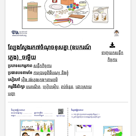
ល្បែងស្វែងរក៧ចំណុចខុសគ្នា (ឧបករណ៍
ទាញយកសន្លឹក
ភ្លេង)_ចម្លើយ
កិច្ចការ
ប្រភេទសកម្មភាព
សន្លឹកកិច្ចការ
ប្រធានបទតាមខែ
ការប្រារព្ធពិធីបុណ្យ និងខ្ញុំ
សៀវភៅ
រឿង វង់ភ្លេងក្មេងៗតាមភូមិ
កម្មវិធីសិក្សា
បុរេគណិត
,
ប្រៀបធៀប
,
រាប់ចំនួន
,
ដោះស្រាយ
បញ្ហា