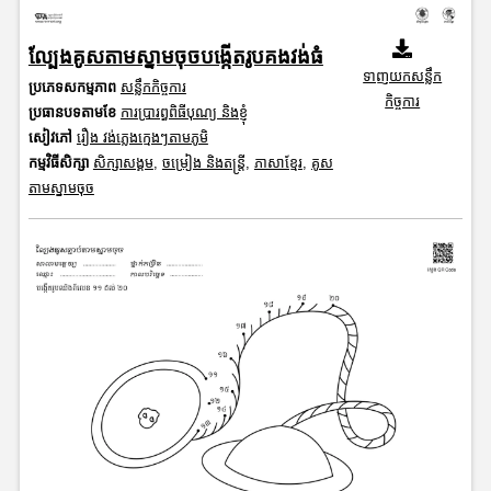
ល្បែងគូសតាមស្នាមចុចបង្កើតរូបគងវង់ធំ
ទាញយកសន្លឹក
ប្រភេទសកម្មភាព
សន្លឹកកិច្ចការ
កិច្ចការ
ប្រធានបទតាមខែ
ការប្រារព្ធពិធីបុណ្យ និងខ្ញុំ
សៀវភៅ
រឿង វង់ភ្លេងក្មេងៗតាមភូមិ
កម្មវិធីសិក្សា
សិក្សាសង្គម
,
ចម្រៀង និងតន្ត្រី
,
ភាសាខ្មែរ
,
គូស
តាមស្នាមចុច