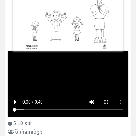
5-10 នាទី
មិនកំណត់ចំនួន