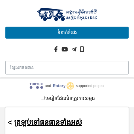
ទំនាក់ទំនង
and
supported project
មេរៀនដែលមិនត្រូវការសម្ភារ
<
ត្រឡប់ទៅធនធានទាំងអស់