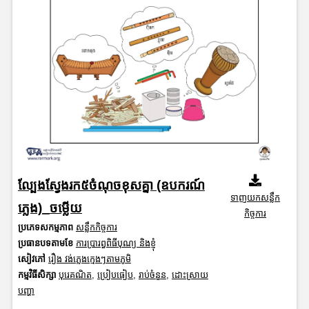
ល្បែងស្វែងរក៥ចំណុចខុសគ្នា (ឧបករណ៍
ទាញយកសន្លឹក
ភ្លេង)_ចម្លើយ
កិច្ចការ
ប្រភេទសកម្មភាព
សន្លឹកកិច្ចការ
ប្រធានបទតាមខែ
ការប្រារព្ធពិធីបុណ្យ និងខ្ញុំ
សៀវភៅ
រឿង វង់ភ្លេងក្មេងៗតាមភូមិ
កម្មវិធីសិក្សា
បុរេគណិត
,
ប្រៀបធៀប
,
រាប់ចំនួន
,
ដោះស្រាយ
បញ្ហា