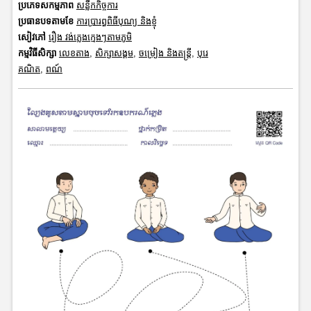
ប្រភេទសកម្មភាព
សន្លឹកកិច្ចការ
ប្រធានបទតាមខែ
ការប្រារព្ធពិធីបុណ្យ និងខ្ញុំ
សៀវភៅ
រឿង វង់ភ្លេងក្មេងៗតាមភូមិ
កម្មវិធីសិក្សា
លេខតាង
,
សិក្សាសង្គម
,
ចម្រៀង និងតន្ត្រី
,
បុរេ
គណិត
,
ពណ៍