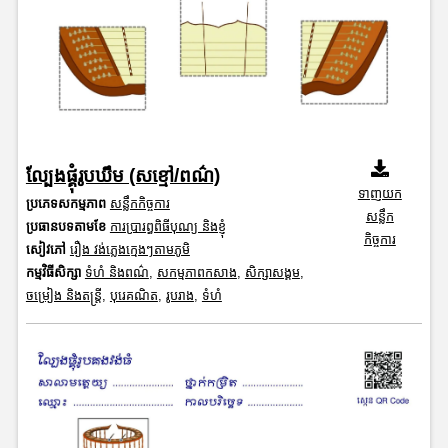
ល្បែងផ្គុំរូបឃឹម (សខ្មៅ/ពណ៌)
ទាញយក
ប្រភេទសកម្មភាព
សន្លឹកកិច្ចការ
សន្លឹក
ប្រធានបទតាមខែ
ការប្រារព្ធពិធីបុណ្យ និងខ្ញុំ
កិច្ចការ
សៀវភៅ
រឿង វង់ភ្លេងក្មេងៗតាមភូមិ
កម្មវិធីសិក្សា
ទំហំ និងពណ៌
,
សកម្មភាពកសាង
,
សិក្សាសង្គម
,
ចម្រៀង និងតន្ត្រី
,
បុរេគណិត
,
រូបរាង
,
ទំហំ