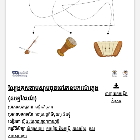
ល្បែងគូសតាមស្នាមចុចទៅរកឧបករណ៍ភ្លេង
ទាញយកសន្លឹក
(សខ្មៅ/ពណ៌)
កិច្ចការ
ប្រភេទសកម្មភាព
សន្លឹកកិច្ចការ
ប្រធានបទតាមខែ
ការប្រារព្ធពិធីបុណ្យ និងខ្ញុំ
សៀវភៅ
រឿង វង់ភ្លេងក្មេងៗតាមភូមិ
កម្មវិធីសិក្សា
សិក្សាសង្គម
,
ចម្រៀង និងតន្ត្រី
,
ភាសាខ្មែរ
,
គូស
តាមស្នាមចុច