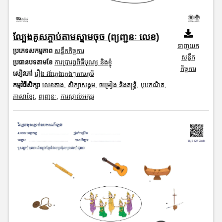
ល្បែងគូសភ្ចាប់តាមស្នាមចុច (ព្យញ្ជនៈ លេខ)
ទាញយក
ប្រភេទសកម្មភាព
សន្លឹកកិច្ចការ
សន្លឹក
ប្រធានបទតាមខែ
ការប្រារព្ធពិធីបុណ្យ និងខ្ញុំ
កិច្ចការ
សៀវភៅ
រឿង វង់ភ្លេងក្មេងៗតាមភូមិ
កម្មវិធីសិក្សា
លេខតាង
,
សិក្សាសង្គម
,
ចម្រៀង និងតន្ត្រី
,
បុរេគណិត
,
ភាសាខ្មែរ
,
ព្យញ្ជនៈ
,
ការស្គាល់អក្សរ