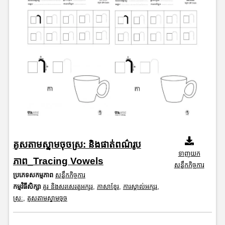
គូសតាមស្នាមចុចស្រ: និងផាត់ពណ៌រូប
ទាញយក
ភាព_Tracing Vowels
សន្លឹកកិច្ចការ
ប្រភេទសកម្មភាព
សន្លឹកកិច្ចការ
កម្មវិធីសិក្សា
គូរ និងសរសេរតួអក្សរ
,
ភាសាខ្មែរ
,
ការស្គាល់អក្សរ
,
ស្រៈ
,
គូសតាមស្នាមចុច