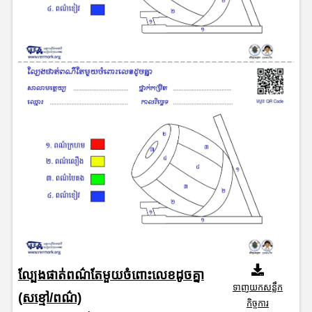
ល្បែងផាត់ពណ៌តែមួយចំពោះលេខដូចគ្នា
ទាញយកសន្លឹក
(សខ្មៅ/ពណ៌)
កិច្ចការ