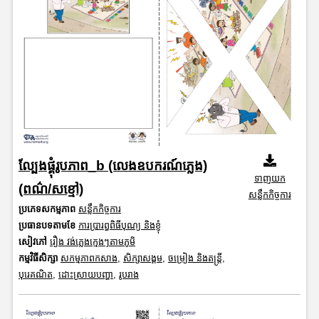
ល្បែងផ្គុំរូបភាព_b (លេងឧបករណ៍ភ្លេង)
ទាញយក
(ពណ៌/សខ្មៅ)
សន្លឹកកិច្ចការ
ប្រភេទសកម្មភាព
សន្លឹកកិច្ចការ
ប្រធានបទតាមខែ
ការប្រារព្ធពិធីបុណ្យ និងខ្ញុំ
សៀវភៅ
រឿង វង់ភ្លេងក្មេងៗតាមភូមិ
កម្មវិធីសិក្សា
សកម្មភាពកសាង
,
សិក្សាសង្គម
,
ចម្រៀង និងតន្ត្រី
,
បុរេគណិត
,
ដោះស្រាយបញ្ហា
,
រូបរាង