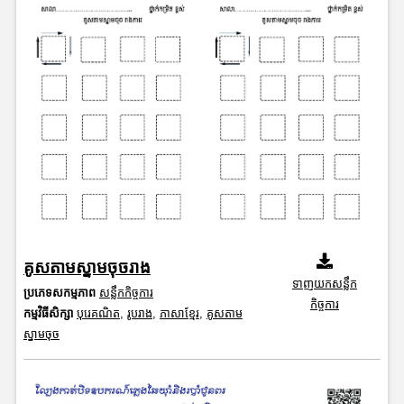
គូសតាមស្នាមចុចរាង
ទាញយកសន្លឹក
ប្រភេទសកម្មភាព
សន្លឹកកិច្ចការ
កិច្ចការ
កម្មវិធីសិក្សា
បុរេគណិត
,
រូបរាង
,
ភាសាខ្មែរ
,
គូសតាម
ស្នាមចុច