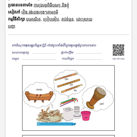
ប្រធានបទតាមខែ
ការប្រារព្ធពិធីបុណ្យ និងខ្ញុំ
សៀវភៅ
រឿង វង់ភ្លេងក្មេងៗតាមភូមិ
កម្មវិធីសិក្សា
បុរេគណិត
,
ប្រៀបធៀប
,
រាប់ចំនួន
,
ដោះស្រាយ
បញ្ហា