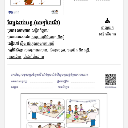
ល្បែងរាប់បន្ត (សខ្មៅ/ពណ៌)
ទាញយក
ប្រភេទសកម្មភាព
សន្លឹកកិច្ចការ
សន្លឹកកិច្ចការ
ប្រធានបទតាមខែ
ការប្រារព្ធពិធីបុណ្យ និងខ្ញុំ
សៀវភៅ
រឿង វង់ភ្លេងក្មេងៗតាមភូមិ
កម្មវិធីសិក្សា
សកម្មភាពកសាង
,
សិក្សាសង្គម
,
ចម្រៀង និងតន្ត្រី
,
បុរេគណិត
,
លំដាប់លំដោយ