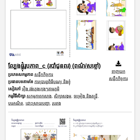
ល្បែងផ្គុំរូបភាព_c (របាំជូនពរ) (ពណ៌/សខ្មៅ)
ទាញយក
ប្រភេទសកម្មភាព
សន្លឹកកិច្ចការ
សន្លឹកកិច្ចការ
ប្រធានបទតាមខែ
ការប្រារព្ធពិធីបុណ្យ និងខ្ញុំ
សៀវភៅ
រឿង វង់ភ្លេងក្មេងៗតាមភូមិ
កម្មវិធីសិក្សា
សកម្មភាពកសាង
,
សិក្សាសង្គម
,
ចម្រៀង និងតន្ត្រី
,
បុរេគណិត
,
ដោះស្រាយបញ្ហា
,
រូបរាង