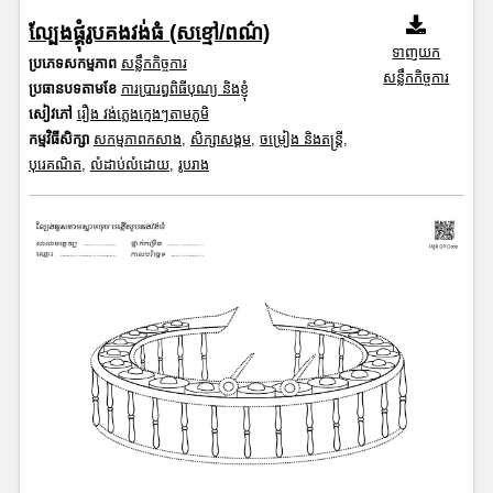
ល្បែងផ្គុំរូបគងវង់ធំ (សខ្មៅ/ពណ៌)
ទាញយក
ប្រភេទសកម្មភាព
សន្លឹកកិច្ចការ
សន្លឹកកិច្ចការ
ប្រធានបទតាមខែ
ការប្រារព្ធពិធីបុណ្យ និងខ្ញុំ
សៀវភៅ
រឿង វង់ភ្លេងក្មេងៗតាមភូមិ
កម្មវិធីសិក្សា
សកម្មភាពកសាង
,
សិក្សាសង្គម
,
ចម្រៀង និងតន្ត្រី
,
បុរេគណិត
,
លំដាប់លំដោយ
,
រូបរាង