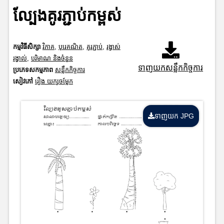
ល្បែងគូរភ្ជាប់កម្ពស់
កម្មវិធីសិក្សា
វិភាគ
,
បុរេគណិត
,
គូរភ្ជាប់
,
រង្វាស់
រង្វាល់
,
បរិមាណ និងចំនួន
ទាញយកសន្លឹកកិច្ចការ
ប្រភេទសកម្មភាព
សន្លឹកកិច្ចការ
សៀវភៅ
រឿង យក្សចម្លែក
ទាញយក JPG