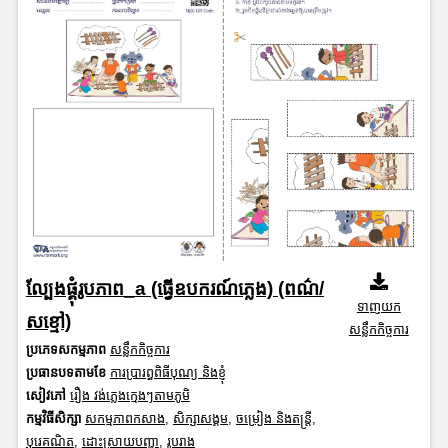
ល្បែងផ្គុំរូបភាព_a (ធ្វើឧបករណ៍ភ្លេង) (ពណ៌/
ទាញយក
សខ្មៅ)
សន្លឹកកិច្ចការ
ប្រភេទសកម្មភាព
សន្លឹកកិច្ចការ
ប្រធានបទតាមខែ
ការប្រារព្ធពិធីបុណ្យ និងខ្ញុំ
សៀវភៅ
រឿង វង់ភ្លេងក្មេងៗតាមភូមិ
កម្មវិធីសិក្សា
សកម្មភាពកសាង
,
សិក្សាសង្គម
,
ចម្រៀង និងតន្ត្រី
,
បុរេគណិត
,
ដោះស្រាយបញ្ហា
,
រូបរាង