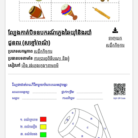
ល្បែងកាត់បិទឧបករណ៍ភ្លេងឆៃយ៉ាំនិងរបាំ
ទាញយក
ជូនពរ (សខ្មៅ/ពណ៌)
សន្លឹកកិច្ចការ
ប្រភេទសកម្មភាព
សន្លឹកកិច្ចការ
ប្រធានបទតាមខែ
ការប្រារព្ធពិធីបុណ្យ និងខ្ញុំ
សៀវភៅ
រឿង វង់ភ្លេងក្មេងៗតាមភូមិ