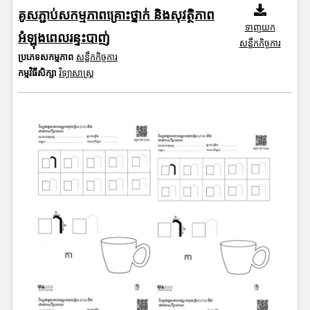
គូសភ្ជាប់សកម្មភាពគ្រោះថ្នាក់ និងសុវត្ថិភាព
ទាញយក
អំឡុងពេលរន្ទះបាញ់
សន្លឹកកិច្ចការ
ប្រភេទសកម្មភាព
សន្លឹកកិច្ចការ
កម្មវិធីសិក្សា
វិទ្យាសាស្រ្ត