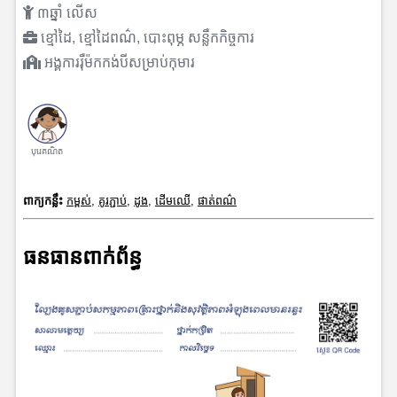
៣ឆ្នាំ លើស
ខ្មៅដៃ, ខ្មៅដៃពណ៌, បោះពុម្ភ សន្លឹកកិច្ចការ
អង្គការរុឺម៉កកង់បីសម្រាប់កុមារ
បុរេគណិត
ពាក្យកន្លឹះ
កម្ពស់
,
គូរភ្ជាប់
,
ដូង
,
ដើមឈើ
,
ផាត់ពណ៌
ធនធានពាក់ព័ន្ធ