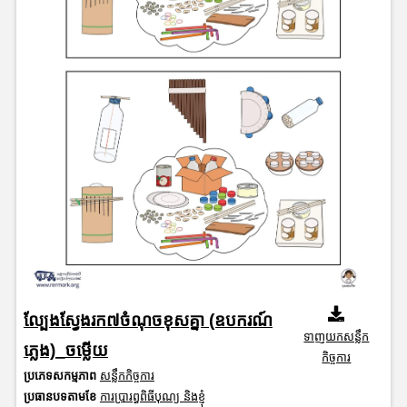
ល្បែងស្វែងរក៧ចំណុចខុសគ្នា (ឧបករណ៍
ទាញយកសន្លឹក
ភ្លេង)_ចម្លើយ
កិច្ចការ
ប្រភេទសកម្មភាព
សន្លឹកកិច្ចការ
ប្រធានបទតាមខែ
ការប្រារព្ធពិធីបុណ្យ និងខ្ញុំ