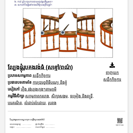
ល្បែងផ្គុំរូបគងវង់ធំ (សខ្មៅ/ពណ៌)
ទាញយក
ប្រភេទសកម្មភាព
សន្លឹកកិច្ចការ
សន្លឹកកិច្ចការ
ប្រធានបទតាមខែ
ការប្រារព្ធពិធីបុណ្យ និងខ្ញុំ
សៀវភៅ
រឿង វង់ភ្លេងក្មេងៗតាមភូមិ
កម្មវិធីសិក្សា
សកម្មភាពកសាង
,
សិក្សាសង្គម
,
ចម្រៀង និងតន្ត្រី
,
បុរេគណិត
,
លំដាប់លំដោយ
,
រូបរាង