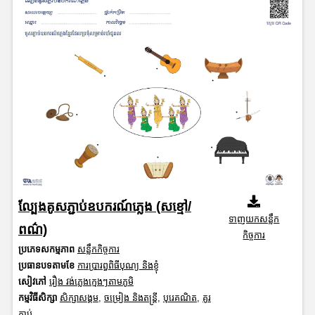
ល្បែងគូសភ្ជាប់ឧបករណ៍ភ្លេង (សខ្មៅ/
ទាញយកសន្លឹក
ពណ៌)
កិច្ចការ
ប្រភេទសកម្មភាព
សន្លឹកកិច្ចការ
ប្រធានបទតាមខែ
ការប្រារព្ធពិធីបុណ្យ និងខ្ញុំ
សៀវភៅ
រឿង វង់ភ្លេងក្មេងៗតាមភូមិ
កម្មវិធីសិក្សា
សិក្សាសង្គម
,
ចម្រៀង និងតន្ត្រី
,
បុរេគណិត
,
គូរ
ភ្ជាប់