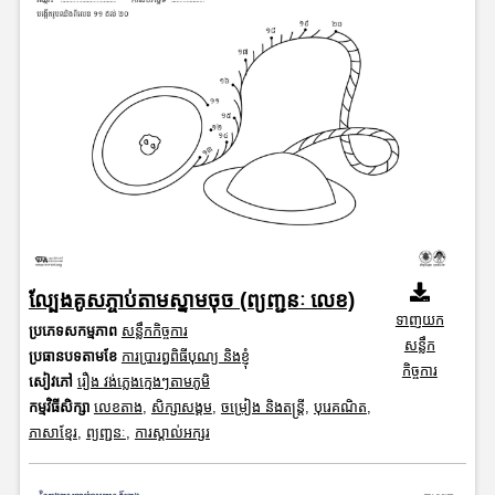
ល្បែងគូសភ្ចាប់តាមស្នាមចុច (ព្យញ្ជនៈ លេខ)
ទាញយក
ប្រភេទសកម្មភាព
សន្លឹកកិច្ចការ
សន្លឹក
ប្រធានបទតាមខែ
ការប្រារព្ធពិធីបុណ្យ និងខ្ញុំ
កិច្ចការ
សៀវភៅ
រឿង វង់ភ្លេងក្មេងៗតាមភូមិ
កម្មវិធីសិក្សា
លេខតាង
,
សិក្សាសង្គម
,
ចម្រៀង និងតន្ត្រី
,
បុរេគណិត
,
ភាសាខ្មែរ
,
ព្យញ្ជនៈ
,
ការស្គាល់អក្សរ