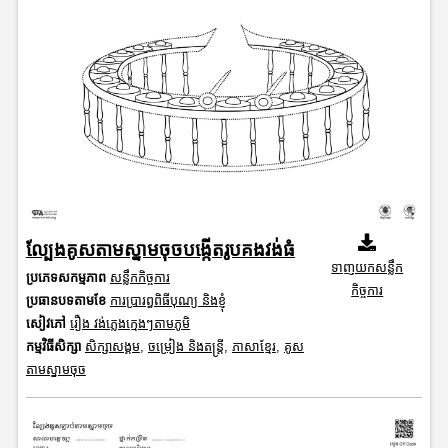
ល្បែងគូសតាមស្នាមចុចបង្កើតរូបគងវង់ធំ
ទាញយកសន្លឹក
ប្រភេទសកម្មភាព
សន្លឹកកិច្ចការ
កិច្ចការ
ប្រធានបទតាមខែ
ការប្រារព្ធពិធីបុណ្យ និងខ្ញុំ
សៀវភៅ
រឿង វង់ភ្លេងក្មេងៗតាមភូមិ
កម្មវិធីសិក្សា
សិក្សាសង្គម
,
ចម្រៀង និងតន្ត្រី
,
ភាសាខ្មែរ
,
គូស
តាមស្នាមចុច