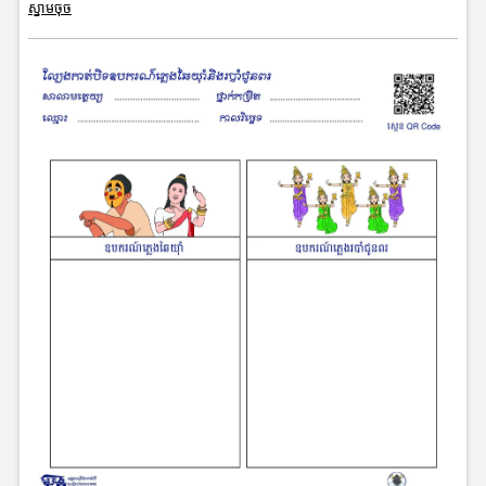
ស្នាមចុច