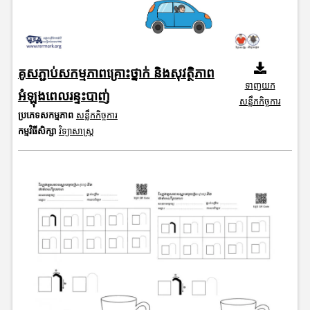
គូសភ្ជាប់សកម្មភាពគ្រោះថ្នាក់ និងសុវត្ថិភាព
ទាញយក
អំឡុងពេលរន្ទះបាញ់
សន្លឹកកិច្ចការ
ប្រភេទសកម្មភាព
សន្លឹកកិច្ចការ
កម្មវិធីសិក្សា
វិទ្យាសាស្រ្ត