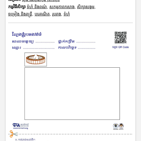
កម្មវិធីសិក្សា
ទំហំ និងពណ៌
,
សកម្មភាពកសាង
,
សិក្សាសង្គម
,
ចម្រៀង និងតន្ត្រី
,
បុរេគណិត
,
រូបរាង
,
ទំហំ