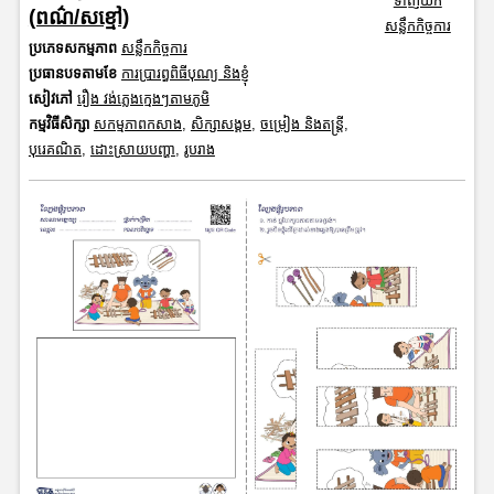
ទាញយក
(ពណ៌/សខ្មៅ)
សន្លឹកកិច្ចការ
ប្រភេទសកម្មភាព
សន្លឹកកិច្ចការ
ប្រធានបទតាមខែ
ការប្រារព្ធពិធីបុណ្យ និងខ្ញុំ
សៀវភៅ
រឿង វង់ភ្លេងក្មេងៗតាមភូមិ
កម្មវិធីសិក្សា
សកម្មភាពកសាង
,
សិក្សាសង្គម
,
ចម្រៀង និងតន្ត្រី
,
បុរេគណិត
,
ដោះស្រាយបញ្ហា
,
រូបរាង