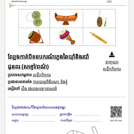
ល្បែងកាត់បិទឧបករណ៍ភ្លេងឆៃយ៉ាំនិងរបាំ
ទាញយក
ជូនពរ (សខ្មៅ/ពណ៌)
សន្លឹកកិច្ចការ
ប្រភេទសកម្មភាព
សន្លឹកកិច្ចការ
ប្រធានបទតាមខែ
ការប្រារព្ធពិធីបុណ្យ និងខ្ញុំ
សៀវភៅ
រឿង វង់ភ្លេងក្មេងៗតាមភូមិ