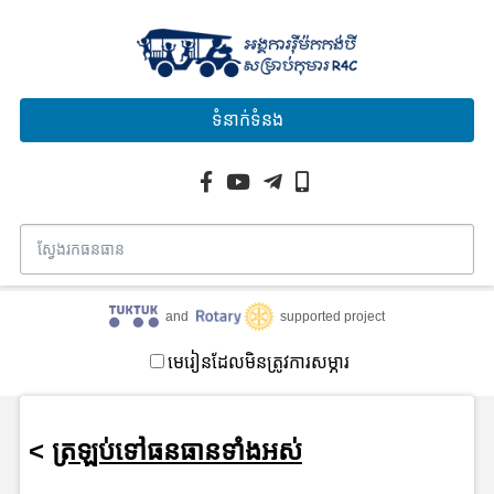
ទំនាក់ទំនង
and
supported project
មេរៀនដែលមិនត្រូវការសម្ភារ
<
ត្រឡប់ទៅធនធានទាំងអស់