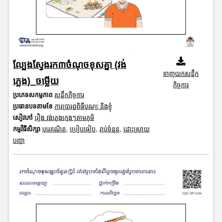
ល្បែងស្វែងរក៣ចំណុចខុសគ្នា (វង់
ទាញយកសន្លឹក
ភ្លេង)_ចម្លើយ
កិច្ចការ
ប្រភេទសកម្មភាព
សន្លឹកកិច្ចការ
ប្រធានបទតាមខែ
ការប្រារព្ធពិធីបុណ្យ និងខ្ញុំ
សៀវភៅ
រឿង វង់ភ្លេងក្មេងៗតាមភូមិ
កម្មវិធីសិក្សា
បុរេគណិត
,
ប្រៀបធៀប
,
រាប់ចំនួន
,
ដោះស្រាយ
បញ្ហា