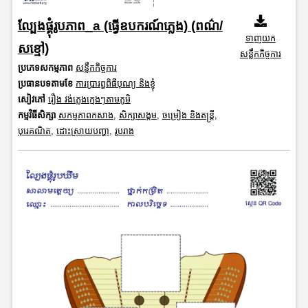
ល្បែងផ្គុំរូបភាព_a (ធ្វើឧបករណ៍ភ្លេង) (ពណ៌/
ទាញយក
សខ្មៅ)
សន្លឹកកិច្ចការ
ប្រភេទសកម្មភាព
សន្លឹកកិច្ចការ
ប្រធានបទតាមខែ
ការប្រារព្ធពិធីបុណ្យ និងខ្ញុំ
សៀវភៅ
រឿង វង់ភ្លេងក្មេងៗតាមភូមិ
កម្មវិធីសិក្សា
សកម្មភាពកសាង
,
សិក្សាសង្គម
,
ចម្រៀង និងតន្ត្រី
,
បុរេគណិត
,
ដោះស្រាយបញ្ហា
,
រូបរាង