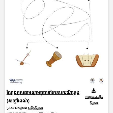
ល្បែងគូសតាមស្នាមចុចទៅរកឧបករណ៍ភ្លេង
ទាញយកសន្លឹក
(សខ្មៅ/ពណ៌)
កិច្ចការ
ប្រភេទសកម្មភាព
សន្លឹកកិច្ចការ