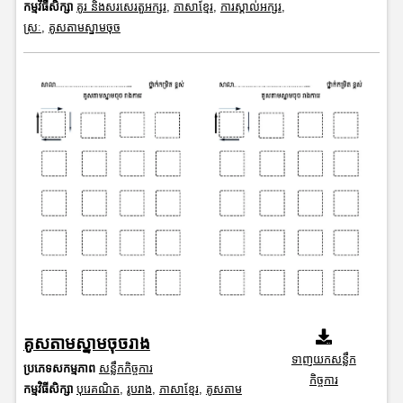
កម្មវិធីសិក្សា
គូរ និងសរសេរតួអក្សរ
,
ភាសាខ្មែរ
,
ការស្គាល់អក្សរ
,
ស្រៈ
,
គូសតាមស្នាមចុច
គូសតាមស្នាមចុចរាង
ទាញយកសន្លឹក
ប្រភេទសកម្មភាព
សន្លឹកកិច្ចការ
កិច្ចការ
កម្មវិធីសិក្សា
បុរេគណិត
,
រូបរាង
,
ភាសាខ្មែរ
,
គូសតាម