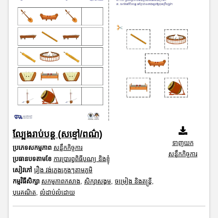
ល្បែងរាប់បន្ត (សខ្មៅ/ពណ៌)
ទាញយក
ប្រភេទសកម្មភាព
សន្លឹកកិច្ចការ
សន្លឹកកិច្ចការ
ប្រធានបទតាមខែ
ការប្រារព្ធពិធីបុណ្យ និងខ្ញុំ
សៀវភៅ
រឿង វង់ភ្លេងក្មេងៗតាមភូមិ
កម្មវិធីសិក្សា
សកម្មភាពកសាង
,
សិក្សាសង្គម
,
ចម្រៀង និងតន្ត្រី
,
បុរេគណិត
,
លំដាប់លំដោយ