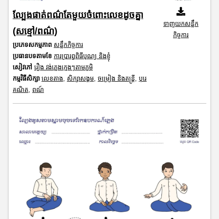
ល្បែងផាត់ពណ៌តែមួយចំពោះលេខដូចគ្នា
ទាញយកសន្លឹក
(សខ្មៅ/ពណ៌)
កិច្ចការ
ប្រភេទសកម្មភាព
សន្លឹកកិច្ចការ
ប្រធានបទតាមខែ
ការប្រារព្ធពិធីបុណ្យ និងខ្ញុំ
សៀវភៅ
រឿង វង់ភ្លេងក្មេងៗតាមភូមិ
កម្មវិធីសិក្សា
លេខតាង
,
សិក្សាសង្គម
,
ចម្រៀង និងតន្ត្រី
,
បុរេ
គណិត
,
ពណ៍