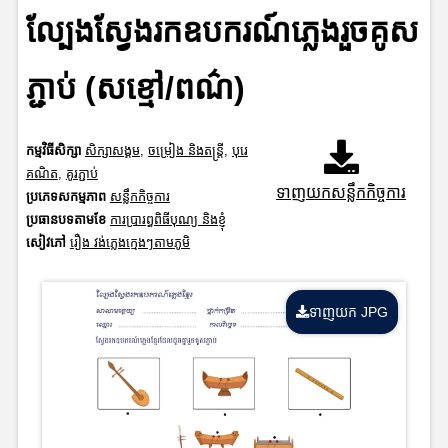
ល្បែងស្វែងរកឧបករណ៍ភ្លេងរួចគូស
ភ្ជាប់ (សខ្មៅ/ពណ៌)
កម្មវិធីសិក្សា
សិក្សាសង្គម
,
ចម្រៀង និងតន្ត្រី
,
បុរេ
គណិត
,
គូរភ្ជាប់
ទាញយកសន្លឹកកិច្ចការ
ប្រភេទសកម្មភាព
សន្លឹកកិច្ចការ
ប្រធានបទតាមខែ
ការប្រារព្ធពិធីបុណ្យ និងខ្ញុំ
សៀវភៅ
រឿង វង់ភ្លេងក្មេងៗតាមភូមិ
ទាញយក JPG