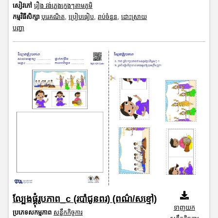
សៀវភៅ
រឿង វង់ភ្លេងក្មេងៗតាមភូមិ
កម្មវិធីសិក្សា
បុរេគណិត
,
ប្រៀបធៀប
,
រាប់ចំនួន
,
ដោះស្រាយ
បញ្ហា
ល្បែងផ្គុំរូបភាព_c (របាំជូនពរ) (ពណ៌/សខ្មៅ)
ទាញយក
ប្រភេទសកម្មភាព
សន្លឹកកិច្ចការ