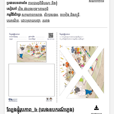
សន្លឹកកិច្ចការ
ប្រធានបទតាមខែ
ការប្រារព្ធពិធីបុណ្យ និងខ្ញុំ
សៀវភៅ
រឿង វង់ភ្លេងក្មេងៗតាមភូមិ
កម្មវិធីសិក្សា
សកម្មភាពកសាង
,
សិក្សាសង្គម
,
ចម្រៀង និងតន្ត្រី
,
បុរេគណិត
,
ដោះស្រាយបញ្ហា
,
រូបរាង
ល្បែងផ្គុំរូបភាព_b (លេងឧបករណ៍ភ្លេង)