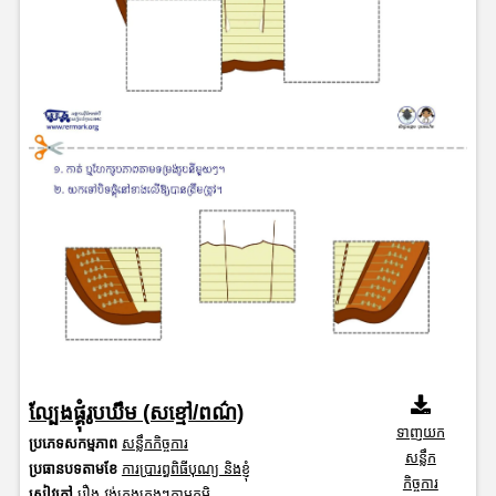
ល្បែងផ្គុំរូបឃឹម (សខ្មៅ/ពណ៌)
ទាញយក
ប្រភេទសកម្មភាព
សន្លឹកកិច្ចការ
សន្លឹក
ប្រធានបទតាមខែ
ការប្រារព្ធពិធីបុណ្យ និងខ្ញុំ
កិច្ចការ
សៀវភៅ
រឿង វង់ភ្លេងក្មេងៗតាមភូមិ