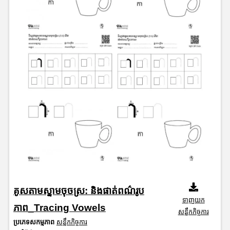
គូសតាមស្នាមចុចស្រ: និងផាត់ពណ៌រូប
ទាញយក
ភាព_Tracing Vowels
សន្លឹកកិច្ចការ
ប្រភេទសកម្មភាព
សន្លឹកកិច្ចការ