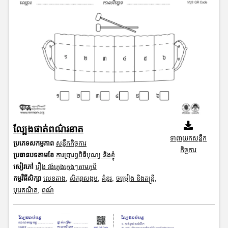
ល្បែងផាត់ពណ៌រនាត
ទាញយកសន្លឹក
ប្រភេទសកម្មភាព
សន្លឹកកិច្ចការ
កិច្ចការ
ប្រធានបទតាមខែ
ការប្រារព្ធពិធីបុណ្យ និងខ្ញុំ
សៀវភៅ
រឿង វង់ភ្លេងក្មេងៗតាមភូមិ
កម្មវិធីសិក្សា
លេខតាង
,
សិក្សាសង្គម
,
គំនូរ
,
ចម្រៀង និងតន្ត្រី
,
បុរេគណិត
,
ពណ៍