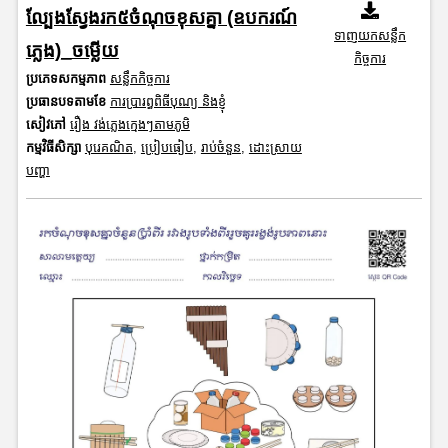
ល្បែងស្វែងរក៥ចំណុចខុសគ្នា (ឧបករណ៍
ទាញយកសន្លឹក
ភ្លេង)_ចម្លើយ
កិច្ចការ
ប្រភេទសកម្មភាព
សន្លឹកកិច្ចការ
ប្រធានបទតាមខែ
ការប្រារព្ធពិធីបុណ្យ និងខ្ញុំ
សៀវភៅ
រឿង វង់ភ្លេងក្មេងៗតាមភូមិ
កម្មវិធីសិក្សា
បុរេគណិត
,
ប្រៀបធៀប
,
រាប់ចំនួន
,
ដោះស្រាយ
បញ្ហា