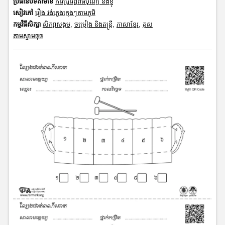
ប្រធានបទតាមខែ
ការប្រារព្ធពិធីបុណ្យ និងខ្ញុំ
សៀវភៅ
រឿង វង់ភ្លេងក្មេងៗតាមភូមិ
កម្មវិធីសិក្សា
សិក្សាសង្គម
,
ចម្រៀង និងតន្ត្រី
,
ភាសាខ្មែរ
,
គូស
តាមស្នាមចុច