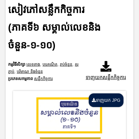
សៀវភៅសន្លឹកកិច្ចការ
(ភាគទី៦ សម្គាល់លេខនិង
ចំនួន-១-១០)
កម្មវិធីសិក្សា
លេខតាង
,
បុរេគណិត
,
រាប់ចំនួន
,
គូរ
ភ្ជាប់
,
បរិមាណ និងចំនួន
ទាញយកសន្លឹកកិច្ចការ
ប្រភេទសកម្មភាព
សន្លឹកកិច្ចការ
ទាញយក JPG