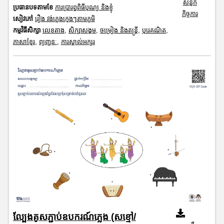
សន្លឹក
ប្រធានបទតាមខែ
ការប្រារព្ធពិធីបុណ្យ និងខ្ញុំ
កិច្ចការ
សៀវភៅ
រឿង វង់ភ្លេងក្មេងៗតាមភូមិ
កម្មវិធីសិក្សា
លេខតាង
,
សិក្សាសង្គម
,
ចម្រៀង និងតន្ត្រី
,
បុរេគណិត
,
ភាសាខ្មែរ
,
ព្យញ្ជនៈ
,
ការស្គាល់អក្សរ
ល្បែងគូសភ្ជាប់ឧបករណ៍ភ្លេង (សខ្មៅ/