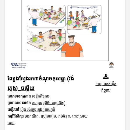
ល្បែងស្វែងរក៣ចំណុចខុសគ្នា (វង់
ទាញយកសន្លឹក
ភ្លេង)_ចម្លើយ
កិច្ចការ
ប្រភេទសកម្មភាព
សន្លឹកកិច្ចការ
ប្រធានបទតាមខែ
ការប្រារព្ធពិធីបុណ្យ និងខ្ញុំ
សៀវភៅ
រឿង វង់ភ្លេងក្មេងៗតាមភូមិ
កម្មវិធីសិក្សា
បុរេគណិត
,
ប្រៀបធៀប
,
រាប់ចំនួន
,
ដោះស្រាយ
បញ្ហា