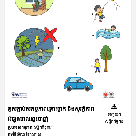
គូសភ្ជាប់សកម្មភាពគ្រោះថ្នាក់ និងសុវត្ថិភាព
ទាញយក
អំឡុងពេលរន្ទះបាញ់
សន្លឹកកិច្ចការ
ប្រភេទសកម្មភាព
សន្លឹកកិច្ចការ
កម្មវិធីសិក្សា
វិទ្យាសាស្រ្ត