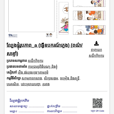
ល្បែងផ្គុំរូបភាព_a (ធ្វើឧបករណ៍ភ្លេង) (ពណ៌/
ទាញយក
សខ្មៅ)
សន្លឹកកិច្ចការ
ប្រភេទសកម្មភាព
សន្លឹកកិច្ចការ
ប្រធានបទតាមខែ
ការប្រារព្ធពិធីបុណ្យ និងខ្ញុំ
សៀវភៅ
រឿង វង់ភ្លេងក្មេងៗតាមភូមិ
កម្មវិធីសិក្សា
សកម្មភាពកសាង
,
សិក្សាសង្គម
,
ចម្រៀង និងតន្ត្រី
,
បុរេគណិត
,
ដោះស្រាយបញ្ហា
,
រូបរាង