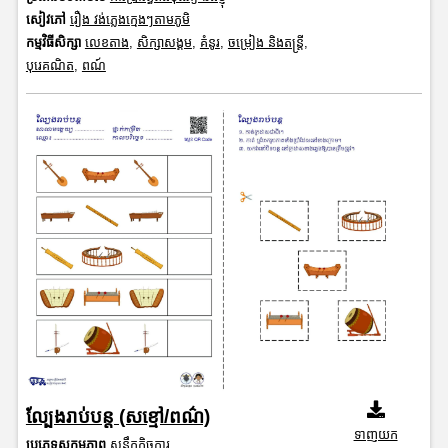
សៀវភៅ
រឿង វង់ភ្លេងក្មេងៗតាមភូមិ
កម្មវិធីសិក្សា
លេខតាង
,
សិក្សាសង្គម
,
គំនូរ
,
ចម្រៀង និងតន្ត្រី
,
បុរេគណិត
,
ពណ៍
ល្បែងរាប់បន្ត (សខ្មៅ/ពណ៌)
ទាញយក
ប្រភេទសកម្មភាព
សន្លឹកកិច្ចការ