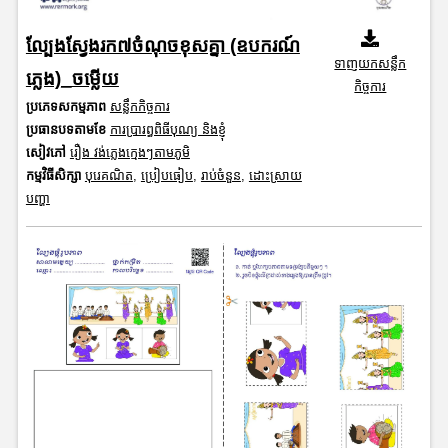
ល្បែងស្វែងរក៧ចំណុចខុសគ្នា (ឧបករណ៍
ទាញយកសន្លឹក
ភ្លេង)_ចម្លើយ
កិច្ចការ
ប្រភេទសកម្មភាព
សន្លឹកកិច្ចការ
ប្រធានបទតាមខែ
ការប្រារព្ធពិធីបុណ្យ និងខ្ញុំ
សៀវភៅ
រឿង វង់ភ្លេងក្មេងៗតាមភូមិ
កម្មវិធីសិក្សា
បុរេគណិត
,
ប្រៀបធៀប
,
រាប់ចំនួន
,
ដោះស្រាយ
បញ្ហា