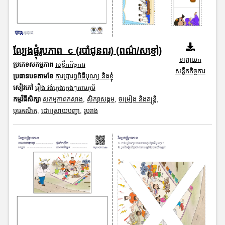
ល្បែងផ្គុំរូបភាព_c (របាំជូនពរ) (ពណ៌/សខ្មៅ)
ទាញយក
ប្រភេទសកម្មភាព
សន្លឹកកិច្ចការ
សន្លឹកកិច្ចការ
ប្រធានបទតាមខែ
ការប្រារព្ធពិធីបុណ្យ និងខ្ញុំ
សៀវភៅ
រឿង វង់ភ្លេងក្មេងៗតាមភូមិ
កម្មវិធីសិក្សា
សកម្មភាពកសាង
,
សិក្សាសង្គម
,
ចម្រៀង និងតន្ត្រី
,
បុរេគណិត
,
ដោះស្រាយបញ្ហា
,
រូបរាង