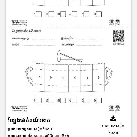
ល្បែងផាត់ពណ៌រនាត
ទាញយកសន្លឹក
ប្រភេទសកម្មភាព
សន្លឹកកិច្ចការ
កិច្ចការ
ប្រធានបទតាមខែ
ការប្រារព្ធពិធីបុណ្យ និងខ្ញុំ