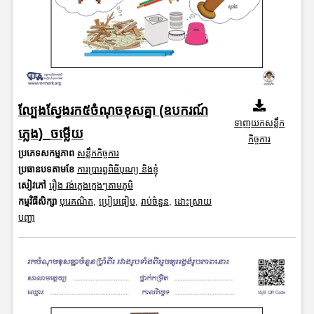
ល្បែងស្វែងរក៥ចំណុចខុសគ្នា (ឧបករណ៍
ទាញយកសន្លឹក
ភ្លេង)_ចម្លើយ
កិច្ចការ
ប្រភេទសកម្មភាព
សន្លឹកកិច្ចការ
ប្រធានបទតាមខែ
ការប្រារព្ធពិធីបុណ្យ និងខ្ញុំ
សៀវភៅ
រឿង វង់ភ្លេងក្មេងៗតាមភូមិ
កម្មវិធីសិក្សា
បុរេគណិត
,
ប្រៀបធៀប
,
រាប់ចំនួន
,
ដោះស្រាយ
បញ្ហា