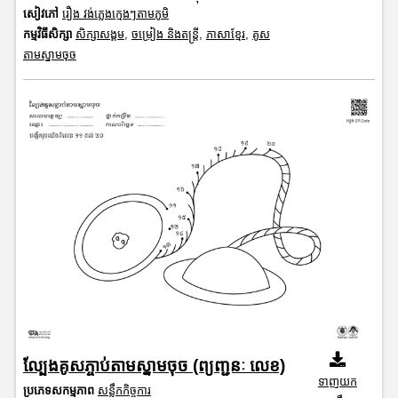
សៀវភៅ
រឿង វង់ភ្លេងក្មេងៗតាមភូមិ
កម្មវិធីសិក្សា
សិក្សាសង្គម
,
ចម្រៀង និងតន្ត្រី
,
ភាសាខ្មែរ
,
គូស
តាមស្នាមចុច
ល្បែងគូសភ្ចាប់តាមស្នាមចុច (ព្យញ្ជនៈ លេខ)
ទាញយក
ប្រភេទសកម្មភាព
សន្លឹកកិច្ចការ