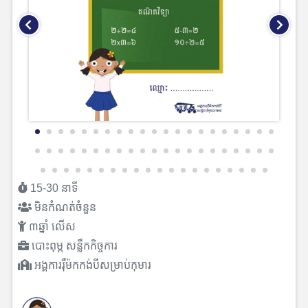
15-30 នាទី
មិនកំណត់ចំនួន
៣ឆ្នាំ លើស
បោះពុម្ភ សន្លឹកកិច្ចការ
អង្គការរុឺម៉កកង់បីសម្រាប់កុមារ