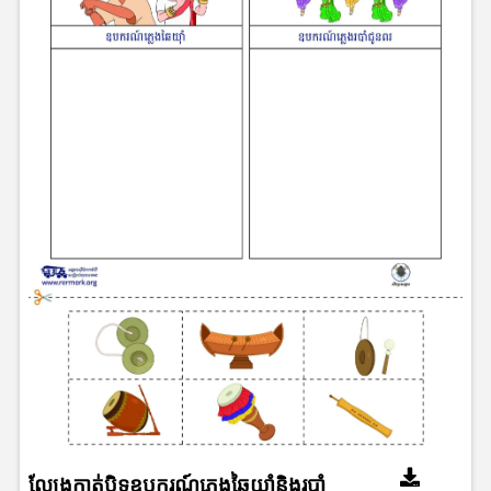
ល្បែងកាត់បិទឧបករណ៍ភ្លេងឆៃយ៉ាំនិងរបាំ