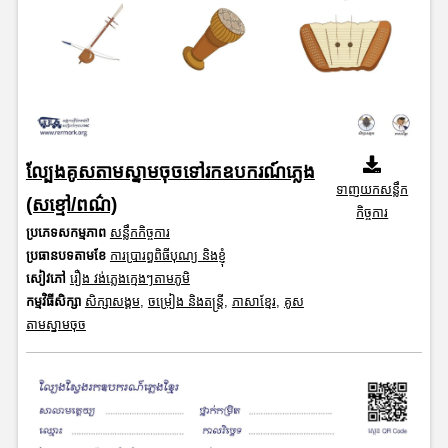
ល្បែងគូសតាមស្នាមចុចទៅរកឧបករណ៍ភ្លេង
ទាញយកសន្លឹក
(សខ្មៅ/ពណ៌)
កិច្ចការ
ប្រភេទសកម្មភាព
សន្លឹកកិច្ចការ
ប្រធានបទតាមខែ
ការប្រារព្ធពិធីបុណ្យ និងខ្ញុំ
សៀវភៅ
រឿង វង់ភ្លេងក្មេងៗតាមភូមិ
កម្មវិធីសិក្សា
សិក្សាសង្គម
,
ចម្រៀង និងតន្ត្រី
,
ភាសាខ្មែរ
,
គូស
តាមស្នាមចុច