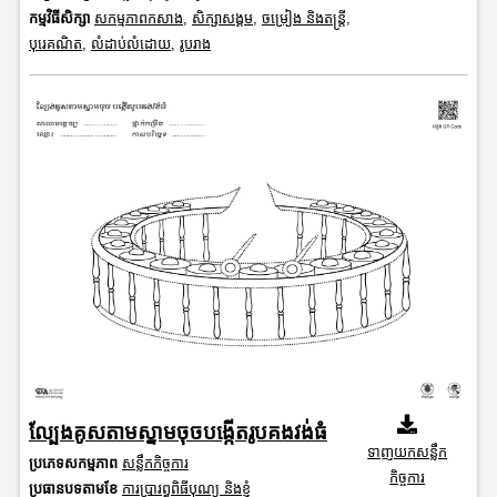
កម្មវិធីសិក្សា
សកម្មភាពកសាង
,
សិក្សាសង្គម
,
ចម្រៀង និងតន្ត្រី
,
បុរេគណិត
,
លំដាប់លំដោយ
,
រូបរាង
ល្បែងគូសតាមស្នាមចុចបង្កើតរូបគងវង់ធំ
ទាញយកសន្លឹក
ប្រភេទសកម្មភាព
សន្លឹកកិច្ចការ
កិច្ចការ
ប្រធានបទតាមខែ
ការប្រារព្ធពិធីបុណ្យ និងខ្ញុំ