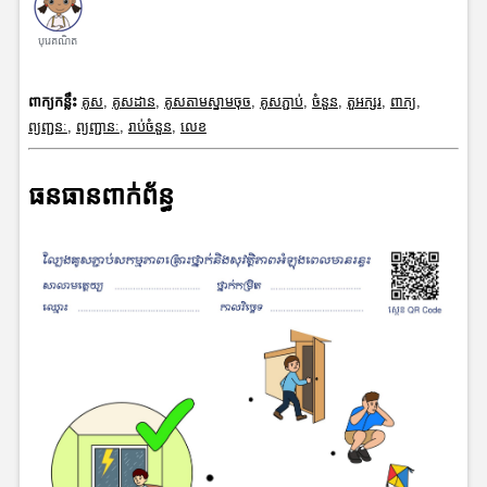
បុរេគណិត
ពាក្យកន្លឹះ
គូស
,
គូសដាន
,
គូសតាមស្នាមចុច
,
គូសភ្ជាប់
,
ចំនួន
,
តួអក្សរ
,
ពាក្យ
,
ព្យញ្ជនៈ
,
ព្យញ្ជានៈ
,
រាប់ចំនួន
,
លេខ
ធនធានពាក់ព័ន្ធ