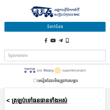
ទំនាក់ទំនង
and
supported project
មេរៀនដែលមិនត្រូវការសម្ភារ
<
ត្រឡប់ទៅធនធានទាំងអស់