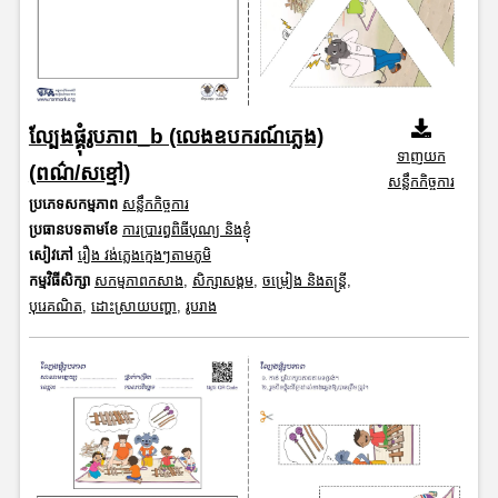
ល្បែងផ្គុំរូបភាព_b (លេងឧបករណ៍ភ្លេង)
ទាញយក
(ពណ៌/សខ្មៅ)
សន្លឹកកិច្ចការ
ប្រភេទសកម្មភាព
សន្លឹកកិច្ចការ
ប្រធានបទតាមខែ
ការប្រារព្ធពិធីបុណ្យ និងខ្ញុំ
សៀវភៅ
រឿង វង់ភ្លេងក្មេងៗតាមភូមិ
កម្មវិធីសិក្សា
សកម្មភាពកសាង
,
សិក្សាសង្គម
,
ចម្រៀង និងតន្ត្រី
,
បុរេគណិត
,
ដោះស្រាយបញ្ហា
,
រូបរាង