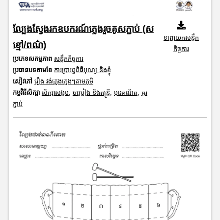
ល្បែងស្វែងរកឧបករណ៍ភ្លេងរួចគូសភ្ជាប់ (ស
ទាញយកសន្លឹក
ខ្មៅ/ពណ៌)
កិច្ចការ
ប្រភេទសកម្មភាព
សន្លឹកកិច្ចការ
ប្រធានបទតាមខែ
ការប្រារព្ធពិធីបុណ្យ និងខ្ញុំ
សៀវភៅ
រឿង វង់ភ្លេងក្មេងៗតាមភូមិ
កម្មវិធីសិក្សា
សិក្សាសង្គម
,
ចម្រៀង និងតន្ត្រី
,
បុរេគណិត
,
គូរ
ភ្ជាប់