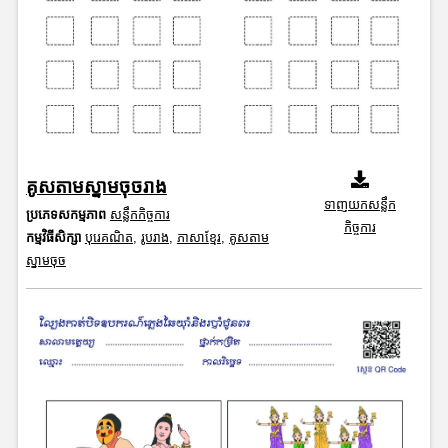
គូសតាមស្នាមចុចរាង
ទាញយកសន្លឹក
ប្រភេទសកម្មភាព
សន្លឹកកិច្ចការ
កិច្ចការ
កម្មវិធីសិក្សា
បុរេគណិត
,
រូបរាង
,
ភាសាខ្មែរ
,
គូសតាម
ស្នាមចុច