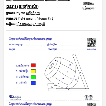
ទាញយក
ជូនពរ (សខ្មៅ/ពណ៌)
សន្លឹកកិច្ចការ
ប្រភេទសកម្មភាព
សន្លឹកកិច្ចការ
ប្រធានបទតាមខែ
ការប្រារព្ធពិធីបុណ្យ និងខ្ញុំ
សៀវភៅ
រឿង វង់ភ្លេងក្មេងៗតាមភូមិ