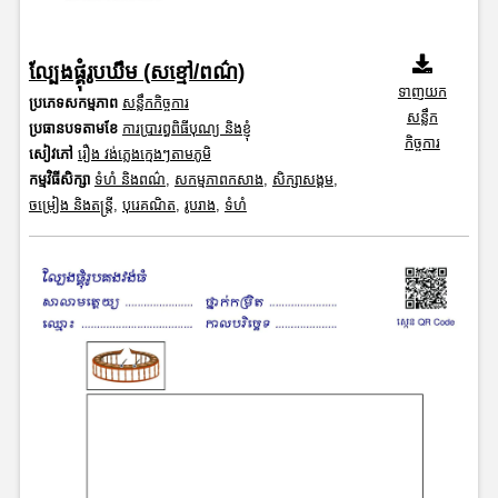
ល្បែងផ្គុំរូបឃឹម (សខ្មៅ/ពណ៌)
ទាញយក
ប្រភេទសកម្មភាព
សន្លឹកកិច្ចការ
សន្លឹក
ប្រធានបទតាមខែ
ការប្រារព្ធពិធីបុណ្យ និងខ្ញុំ
កិច្ចការ
សៀវភៅ
រឿង វង់ភ្លេងក្មេងៗតាមភូមិ
កម្មវិធីសិក្សា
ទំហំ និងពណ៌
,
សកម្មភាពកសាង
,
សិក្សាសង្គម
,
ចម្រៀង និងតន្ត្រី
,
បុរេគណិត
,
រូបរាង
,
ទំហំ