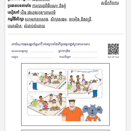
សន្លឹកកិច្ចការ
ប្រធានបទតាមខែ
ការប្រារព្ធពិធីបុណ្យ និងខ្ញុំ
សៀវភៅ
រឿង វង់ភ្លេងក្មេងៗតាមភូមិ
កម្មវិធីសិក្សា
សកម្មភាពកសាង
,
សិក្សាសង្គម
,
ចម្រៀង និងតន្ត្រី
,
បុរេគណិត
,
លំដាប់លំដោយ