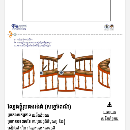
ល្បែងផ្គុំរូបគងវង់ធំ (សខ្មៅ/ពណ៌)
ទាញយក
ប្រភេទសកម្មភាព
សន្លឹកកិច្ចការ
សន្លឹកកិច្ចការ
ប្រធានបទតាមខែ
ការប្រារព្ធពិធីបុណ្យ និងខ្ញុំ
សៀវភៅ
រឿង វង់ភ្លេងក្មេងៗតាមភូមិ