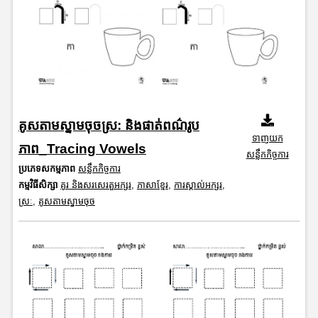
គូសតាមស្នាមចុចស្រ: និងផាត់ពណ៌រូប
ទាញយក
ភាព_Tracing Vowels
សន្លឹកកិច្ចការ
ប្រភេទសកម្មភាព
សន្លឹកកិច្ចការ
កម្មវិធីសិក្សា
គូរ និងសរសេរតួអក្សរ
,
ភាសាខ្មែរ
,
ការស្គាល់អក្សរ
,
ស្រៈ
,
គូសតាមស្នាមចុច