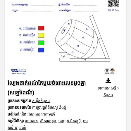
ល្បែងផាត់ពណ៌តែមួយចំពោះលេខដូចគ្នា
ទាញយកសន្លឹក
(សខ្មៅ/ពណ៌)
កិច្ចការ
ប្រភេទសកម្មភាព
សន្លឹកកិច្ចការ
ប្រធានបទតាមខែ
ការប្រារព្ធពិធីបុណ្យ និងខ្ញុំ
សៀវភៅ
រឿង វង់ភ្លេងក្មេងៗតាមភូមិ
កម្មវិធីសិក្សា
លេខតាង
,
សិក្សាសង្គម
,
ចម្រៀង និងតន្ត្រី
,
បុរេ
គណិត
,
ពណ៍