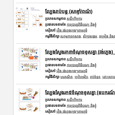
ល្បែងរាប់បន្ត (សខ្មៅ/ពណ៌)
ប្រភេទសកម្មភាព
សន្លឹកកិច្ចការ
ប្រធានបទតាមខែ
ការប្រារព្ធពិធីបុណ្យ និងខ្ញុំ
សៀវភៅ
រឿង វង់ភ្លេងក្មេងៗតាមភូមិ
កម្មវិធីសិក្សា
សកម្មភាពកសាង
,
សិក្សាសង្គម
,
ចម្រៀង និងតន្
ល្បែងស្វែងរក៣ចំណុចខុសគ្នា (វង់ភ្លេង)
ប្រភេទសកម្មភាព
សន្លឹកកិច្ចការ
ប្រធានបទតាមខែ
ការប្រារព្ធពិធីបុណ្យ និងខ្ញុំ
សៀវភៅ
រឿង វង់ភ្លេងក្មេងៗតាមភូមិ
កម្មវិធីសិក្សា
បុរេគណិត
,
ប្រៀបធៀប
,
រាប់ចំនួន
,
ដោះស្រាយ
ល្បែងស្វែងរក៥ចំណុចខុសគ្នា (ឧបករណ៍ភ
ប្រភេទសកម្មភាព
សន្លឹកកិច្ចការ
ប្រធានបទតាមខែ
ការប្រារព្ធពិធីបុណ្យ និងខ្ញុំ
សៀវភៅ
រឿង វង់ភ្លេងក្មេងៗតាមភូមិ