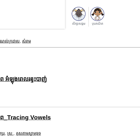
សិក្សាសង្គម
បុរេគណិត
ំណល់ក្រដាស
,
សំរាម
ិភាព អំឡុងពេលរន្ទះបាញ់
បភាព_Tracing Vowels
ក្សរ
,
ស្រៈ
,
គូសតាមស្នាមចុច