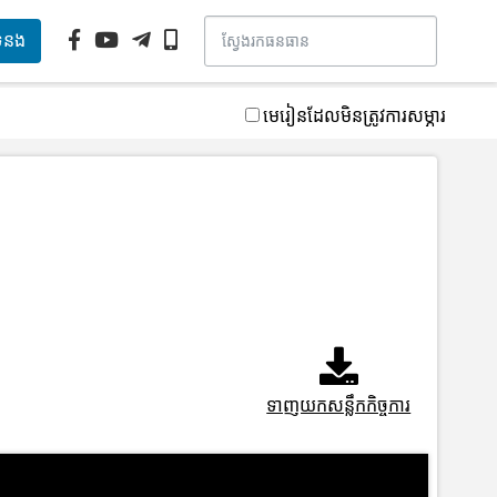
ទំនង
មេរៀនដែលមិនត្រូវការសម្ភារ
ទាញយកសន្លឹកកិច្ចការ