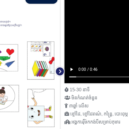
15-30 នាទី
មិនកំណត់ចំនួន
៣ឆ្នាំ លើស
ខ្មៅដៃ, ខ្មៅដៃពណ៌, កន្ត្រៃ, បោះពុម្ភ 
អង្គការរុឺម៉កកង់បីសម្រាប់កុមារ