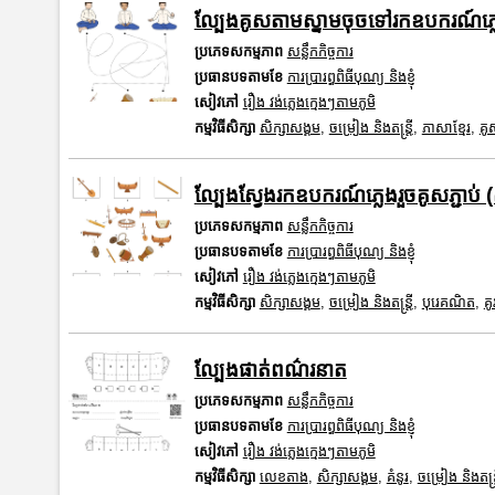
ល្បែងគូសតាមស្នាមចុចទៅរកឧបករណ៍ភ្ល
ប្រភេទសកម្មភាព
សន្លឹកកិច្ចការ
ប្រធានបទតាមខែ
ការប្រារព្ធពិធីបុណ្យ និងខ្ញុំ
សៀវភៅ
រឿង វង់ភ្លេងក្មេងៗតាមភូមិ
កម្មវិធីសិក្សា
សិក្សាសង្គម
,
ចម្រៀង និងតន្ត្រី
,
ភាសាខ្មែរ
,
គូ
ល្បែងស្វែងរកឧបករណ៍ភ្លេងរួចគូសភ្ជាប់ 
ប្រភេទសកម្មភាព
សន្លឹកកិច្ចការ
ប្រធានបទតាមខែ
ការប្រារព្ធពិធីបុណ្យ និងខ្ញុំ
សៀវភៅ
រឿង វង់ភ្លេងក្មេងៗតាមភូមិ
កម្មវិធីសិក្សា
សិក្សាសង្គម
,
ចម្រៀង និងតន្ត្រី
,
បុរេគណិត
,
គូ
ល្បែងផាត់ពណ៌រនាត
ប្រភេទសកម្មភាព
សន្លឹកកិច្ចការ
ប្រធានបទតាមខែ
ការប្រារព្ធពិធីបុណ្យ និងខ្ញុំ
សៀវភៅ
រឿង វង់ភ្លេងក្មេងៗតាមភូមិ
កម្មវិធីសិក្សា
លេខតាង
,
សិក្សាសង្គម
,
គំនូរ
,
ចម្រៀង និងតន្ត្