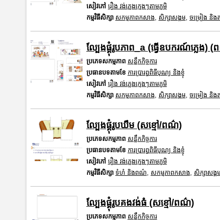
សៀវភៅ
រឿង វង់ភ្លេងក្មេងៗតាមភូមិ
កម្មវិធីសិក្សា
សកម្មភាពកសាង
,
សិក្សាសង្គម
,
ចម្រៀង និងតន្
ល្បែងផ្គុំរូបភាព_a (ធ្វើឧបករណ៍ភ្លេង) (
ប្រភេទសកម្មភាព
សន្លឹកកិច្ចការ
ប្រធានបទតាមខែ
ការប្រារព្ធពិធីបុណ្យ និងខ្ញុំ
សៀវភៅ
រឿង វង់ភ្លេងក្មេងៗតាមភូមិ
កម្មវិធីសិក្សា
សកម្មភាពកសាង
,
សិក្សាសង្គម
,
ចម្រៀង និងតន្
ល្បែងផ្គុំរូបឃឹម (សខ្មៅ/ពណ៌)
ប្រភេទសកម្មភាព
សន្លឹកកិច្ចការ
ប្រធានបទតាមខែ
ការប្រារព្ធពិធីបុណ្យ និងខ្ញុំ
សៀវភៅ
រឿង វង់ភ្លេងក្មេងៗតាមភូមិ
កម្មវិធីសិក្សា
ទំហំ និងពណ៌
,
សកម្មភាពកសាង
,
សិក្សាសង្គ
ល្បែងផ្គុំរូបគងវង់ធំ (សខ្មៅ/ពណ៌)
ប្រភេទសកម្មភាព
សន្លឹកកិច្ចការ