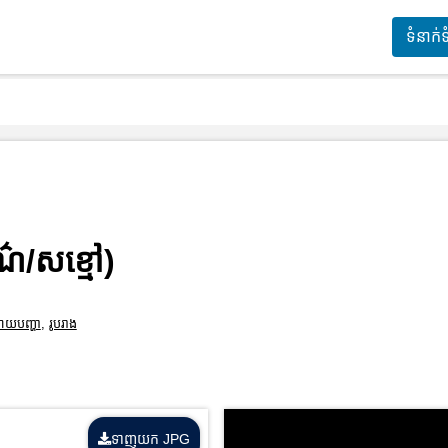
ទំនាក់
ពណ៌/សខ្មៅ)
ាយបញ្ហា
,
រូបរាង
ទាញយក JPG