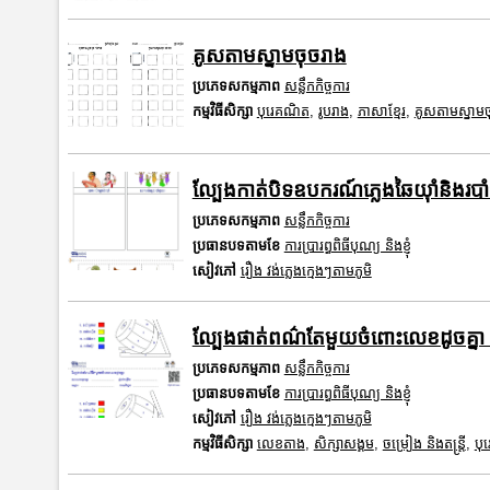
គូសតាមស្នាមចុចរាង
ប្រភេទសកម្មភាព
សន្លឹកកិច្ចការ
កម្មវិធីសិក្សា
បុរេគណិត
,
រូបរាង
,
ភាសាខ្មែរ
,
គូសតាមស្នាមច
ល្បែងកាត់បិទឧបករណ៍ភ្លេងឆៃយ៉ាំនិងរបា
ប្រភេទសកម្មភាព
សន្លឹកកិច្ចការ
ប្រធានបទតាមខែ
ការប្រារព្ធពិធីបុណ្យ និងខ្ញុំ
សៀវភៅ
រឿង វង់ភ្លេងក្មេងៗតាមភូមិ
ល្បែងផាត់ពណ៌តែមួយចំពោះលេខដូចគ្នា 
ប្រភេទសកម្មភាព
សន្លឹកកិច្ចការ
ប្រធានបទតាមខែ
ការប្រារព្ធពិធីបុណ្យ និងខ្ញុំ
សៀវភៅ
រឿង វង់ភ្លេងក្មេងៗតាមភូមិ
កម្មវិធីសិក្សា
លេខតាង
,
សិក្សាសង្គម
,
ចម្រៀង និងតន្ត្រី
,
បុ