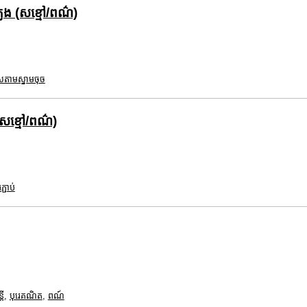
េង (សខ្មៅ/ពណ៌)
សតាមស្នាមចុច
(សខ្មៅ/ពណ៌)
រភ្ជាប់
រី
,
បុរេគណិត
,
ពណ៍