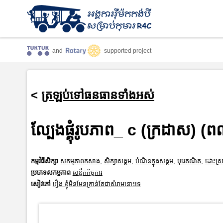
and
supported project
<
ត្រឡប់ទៅធនធានទាំងអស់
ល្បែងផ្គុំរូបភាព_ c (ក្រដាស) (
កម្មវិធីសិក្សា
សកម្មភាពកសាង
,
សិក្សាសង្គម
,
បំណិនក្នុងសង្គម
,
បុរេគណិត
,
ដោះស្រ
ប្រភេទសកម្មភាព
សន្លឹកកិច្ចការ
សៀវភៅ
រឿង ខ្ញុំមិនមែនគ្រាន់តែជាសំរាមនោះទេ