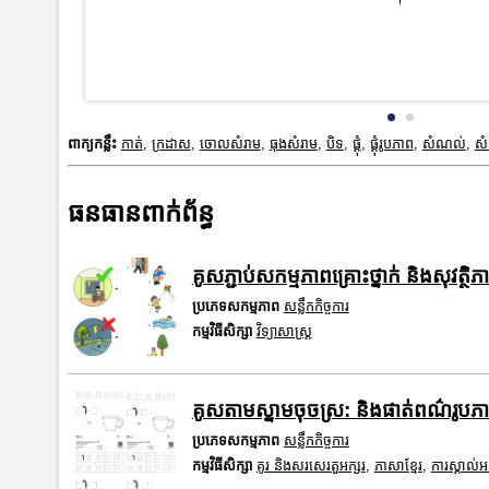
ពាក្យកន្លឹះ
កាត់
,
ក្រដាស
,
ចោលសំរាម
,
ធុងសំរាម
,
បិទ
,
ផ្គុំ
,
ផ្គុំរូបភាព
,
សំណល់
,
ស
ធនធានពាក់ព័ន្ធ
គូសភ្ជាប់សកម្មភាពគ្រោះថ្នាក់ និងសុវត្ថ
ប្រភេទសកម្មភាព
សន្លឹកកិច្ចការ
កម្មវិធីសិក្សា
វិទ្យាសាស្រ្ត
គូសតាមស្នាមចុចស្រ: និងផាត់ពណ៌រូ
ប្រភេទសកម្មភាព
សន្លឹកកិច្ចការ
កម្មវិធីសិក្សា
គូរ និងសរសេរតួអក្សរ
,
ភាសាខ្មែរ
,
ការស្គាល់អ