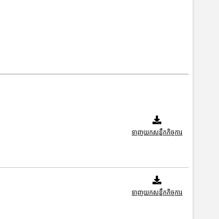
ទាញយកសន្លឹកកិច្ចការ
ទាញយកសន្លឹកកិច្ចការ