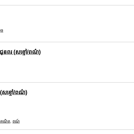
ុច
ំជូនពរ (សខ្មៅ/ពណ៌)
(សខ្មៅ/ពណ៌)
រេគណិត
,
ពណ៍