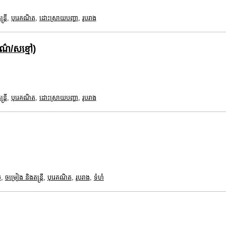
ត្រី
,
បុរេគណិត
,
ដោះស្រាយបញ្ហា
,
រូបរាង
ពណ៌/សខ្មៅ)
ត្រី
,
បុរេគណិត
,
ដោះស្រាយបញ្ហា
,
រូបរាង
ម
,
ចម្រៀង និងតន្ត្រី
,
បុរេគណិត
,
រូបរាង
,
ទំហំ