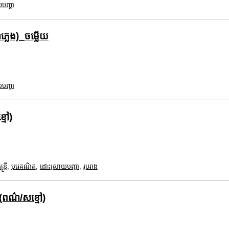
បញ្ហា
្លេង)_ចម្លើយ
បញ្ហា
្មៅ)
ត្រី
,
បុរេគណិត
,
ដោះស្រាយបញ្ហា
,
រូបរាង
 (ពណ៌/សខ្មៅ)