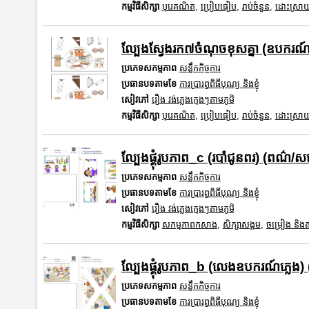
កម្មវិធីសិក្សា
បុរេគណិត
,
ប្រៀបធៀប
,
រាប់ចំនួន
,
ដោះស្រាយ
ល្បែងស្វែងរក៧ចំណុចខុសគ្នា (ឧបករណ៍ភ
ប្រភេទសកម្មភាព
សន្លឹកកិច្ចការ
ប្រធានបទតាមខែ
ការប្រារព្ធពិធីបុណ្យ និងខ្ញុំ
សៀវភៅ
រឿង វង់ភ្លេងក្មេងៗតាមភូមិ
កម្មវិធីសិក្សា
បុរេគណិត
,
ប្រៀបធៀប
,
រាប់ចំនួន
,
ដោះស្រាយ
ល្បែងផ្គុំរូបភាព_c (របាំជូនពរ) (ពណ៌/សខ
ប្រភេទសកម្មភាព
សន្លឹកកិច្ចការ
ប្រធានបទតាមខែ
ការប្រារព្ធពិធីបុណ្យ និងខ្ញុំ
សៀវភៅ
រឿង វង់ភ្លេងក្មេងៗតាមភូមិ
កម្មវិធីសិក្សា
សកម្មភាពកសាង
,
សិក្សាសង្គម
,
ចម្រៀង និងតន្
ល្បែងផ្គុំរូបភាព_b (លេងឧបករណ៍ភ្លេង)
ប្រភេទសកម្មភាព
សន្លឹកកិច្ចការ
ប្រធានបទតាមខែ
ការប្រារព្ធពិធីបុណ្យ និងខ្ញុំ