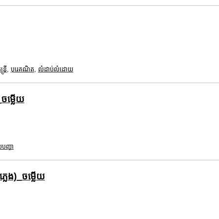
ត្រី
,
បុរេគណិត
,
លំដាប់លំដោយ
_ចម្លើយ
បញ្ហា
្លេង)_ចម្លើយ