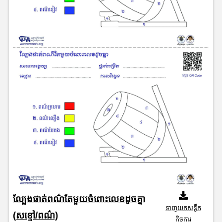
ល្បែងផាត់ពណ៌តែមួយចំពោះលេខដូចគ្នា
ទាញយកសន្លឹក
(សខ្មៅ/ពណ៌)
កិច្ចការ