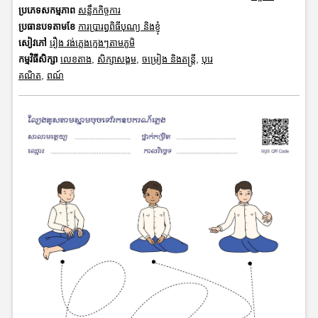
ប្រភេទសកម្មភាព
សន្លឹកកិច្ចការ
ប្រធានបទតាមខែ
ការប្រារព្ធពិធីបុណ្យ និងខ្ញុំ
សៀវភៅ
រឿង វង់ភ្លេងក្មេងៗតាមភូមិ
កម្មវិធីសិក្សា
លេខតាង
,
សិក្សាសង្គម
,
ចម្រៀង និងតន្ត្រី
,
បុរេ
គណិត
,
ពណ៍