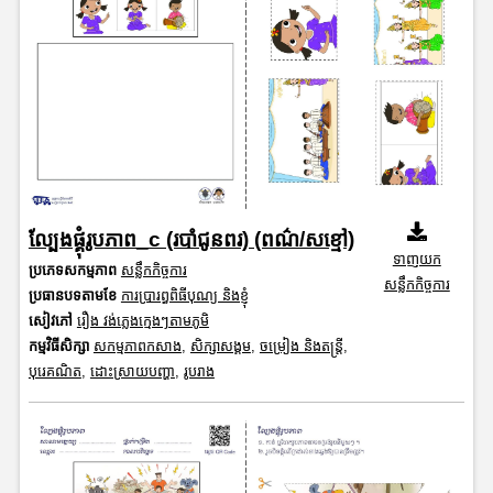
ល្បែងផ្គុំរូបភាព_c (របាំជូនពរ) (ពណ៌/សខ្មៅ)
ទាញយក
ប្រភេទសកម្មភាព
សន្លឹកកិច្ចការ
សន្លឹកកិច្ចការ
ប្រធានបទតាមខែ
ការប្រារព្ធពិធីបុណ្យ និងខ្ញុំ
សៀវភៅ
រឿង វង់ភ្លេងក្មេងៗតាមភូមិ
កម្មវិធីសិក្សា
សកម្មភាពកសាង
,
សិក្សាសង្គម
,
ចម្រៀង និងតន្ត្រី
,
បុរេគណិត
,
ដោះស្រាយបញ្ហា
,
រូបរាង