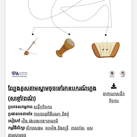
ល្បែងគូសតាមស្នាមចុចទៅរកឧបករណ៍ភ្លេង
ទាញយកសន្លឹក
(សខ្មៅ/ពណ៌)
កិច្ចការ
ប្រភេទសកម្មភាព
សន្លឹកកិច្ចការ
ប្រធានបទតាមខែ
ការប្រារព្ធពិធីបុណ្យ និងខ្ញុំ
សៀវភៅ
រឿង វង់ភ្លេងក្មេងៗតាមភូមិ
កម្មវិធីសិក្សា
សិក្សាសង្គម
,
ចម្រៀង និងតន្ត្រី
,
ភាសាខ្មែរ
,
គូស
តាមស្នាមចុច