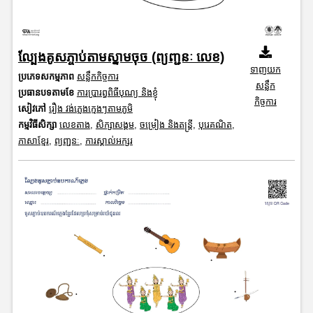
ល្បែងគូសភ្ចាប់តាមស្នាមចុច (ព្យញ្ជនៈ លេខ)
ទាញយក
ប្រភេទសកម្មភាព
សន្លឹកកិច្ចការ
សន្លឹក
ប្រធានបទតាមខែ
ការប្រារព្ធពិធីបុណ្យ និងខ្ញុំ
កិច្ចការ
សៀវភៅ
រឿង វង់ភ្លេងក្មេងៗតាមភូមិ
កម្មវិធីសិក្សា
លេខតាង
,
សិក្សាសង្គម
,
ចម្រៀង និងតន្ត្រី
,
បុរេគណិត
,
ភាសាខ្មែរ
,
ព្យញ្ជនៈ
,
ការស្គាល់អក្សរ