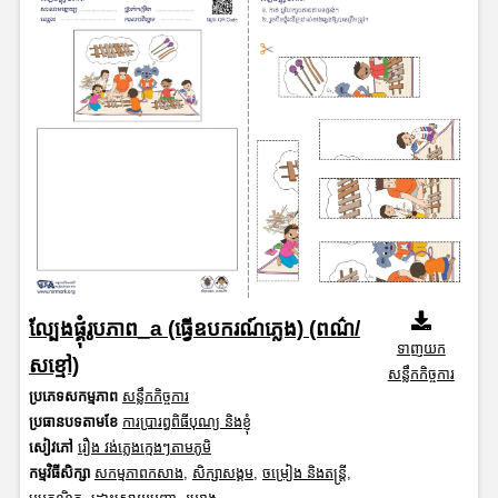
ល្បែងផ្គុំរូបភាព_a (ធ្វើឧបករណ៍ភ្លេង) (ពណ៌/
ទាញយក
សខ្មៅ)
សន្លឹកកិច្ចការ
ប្រភេទសកម្មភាព
សន្លឹកកិច្ចការ
ប្រធានបទតាមខែ
ការប្រារព្ធពិធីបុណ្យ និងខ្ញុំ
សៀវភៅ
រឿង វង់ភ្លេងក្មេងៗតាមភូមិ
កម្មវិធីសិក្សា
សកម្មភាពកសាង
,
សិក្សាសង្គម
,
ចម្រៀង និងតន្ត្រី
,