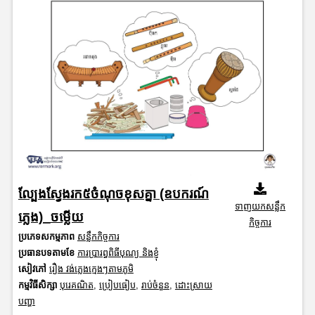
ល្បែងស្វែងរក៥ចំណុចខុសគ្នា (ឧបករណ៍
ទាញយកសន្លឹក
ភ្លេង)_ចម្លើយ
កិច្ចការ
ប្រភេទសកម្មភាព
សន្លឹកកិច្ចការ
ប្រធានបទតាមខែ
ការប្រារព្ធពិធីបុណ្យ និងខ្ញុំ
សៀវភៅ
រឿង វង់ភ្លេងក្មេងៗតាមភូមិ
កម្មវិធីសិក្សា
បុរេគណិត
,
ប្រៀបធៀប
,
រាប់ចំនួន
,
ដោះស្រាយ
បញ្ហា