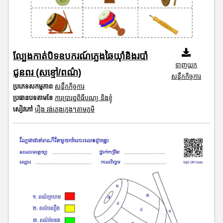
ល្បែងកាត់បិទឧបករណ៍ភ្លេងឆៃយ៉ាំនិងរបាំ
ទាញយក
ជូនពរ (សខ្មៅ/ពណ៌)
សន្លឹកកិច្ចការ
ប្រភេទសកម្មភាព
សន្លឹកកិច្ចការ
ប្រធានបទតាមខែ
ការប្រារព្ធពិធីបុណ្យ និងខ្ញុំ
សៀវភៅ
រឿង វង់ភ្លេងក្មេងៗតាមភូមិ