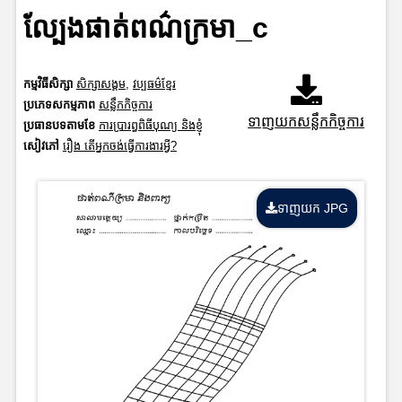
ល្បែងផាត់ពណ៌ក្រមា_c
កម្មវិធីសិក្សា
សិក្សាសង្គម
,
វប្បធម៌ខ្មែរ
ប្រភេទសកម្មភាព
សន្លឹកកិច្ចការ
ទាញយកសន្លឹកកិច្ចការ
ប្រធានបទតាមខែ
ការប្រារព្ធពិធីបុណ្យ និងខ្ញុំ
សៀវភៅ
រឿង តើអ្នកចង់ធ្វើការងារអ្វី?
ទាញយក JPG