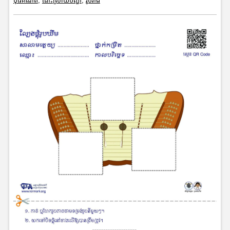
បុរេគណិត
,
ដោះស្រាយបញ្ហា
,
រូបរាង