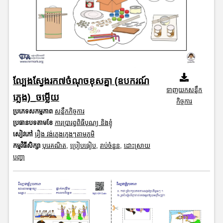
ល្បែងស្វែងរក៧ចំណុចខុសគ្នា (ឧបករណ៍
ទាញយកសន្លឹក
ភ្លេង)_ចម្លើយ
កិច្ចការ
ប្រភេទសកម្មភាព
សន្លឹកកិច្ចការ
ប្រធានបទតាមខែ
ការប្រារព្ធពិធីបុណ្យ និងខ្ញុំ
សៀវភៅ
រឿង វង់ភ្លេងក្មេងៗតាមភូមិ
កម្មវិធីសិក្សា
បុរេគណិត
,
ប្រៀបធៀប
,
រាប់ចំនួន
,
ដោះស្រាយ
បញ្ហា