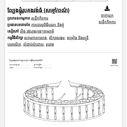
ល្បែងផ្គុំរូបគងវង់ធំ (សខ្មៅ/ពណ៌)
ទាញយក
ប្រភេទសកម្មភាព
សន្លឹកកិច្ចការ
សន្លឹកកិច្ចការ
ប្រធានបទតាមខែ
ការប្រារព្ធពិធីបុណ្យ និងខ្ញុំ
សៀវភៅ
រឿង វង់ភ្លេងក្មេងៗតាមភូមិ
កម្មវិធីសិក្សា
សកម្មភាពកសាង
,
សិក្សាសង្គម
,
ចម្រៀង និងតន្ត្រី
,
បុរេគណិត
,
លំដាប់លំដោយ
,
រូបរាង