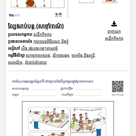
ល្បែងរាប់បន្ត (សខ្មៅ/ពណ៌)
ទាញយក
ប្រភេទសកម្មភាព
សន្លឹកកិច្ចការ
សន្លឹកកិច្ចការ
ប្រធានបទតាមខែ
ការប្រារព្ធពិធីបុណ្យ និងខ្ញុំ
សៀវភៅ
រឿង វង់ភ្លេងក្មេងៗតាមភូមិ
កម្មវិធីសិក្សា
សកម្មភាពកសាង
,
សិក្សាសង្គម
,
ចម្រៀង និងតន្ត្រី
,
បុរេគណិត
,
លំដាប់លំដោយ