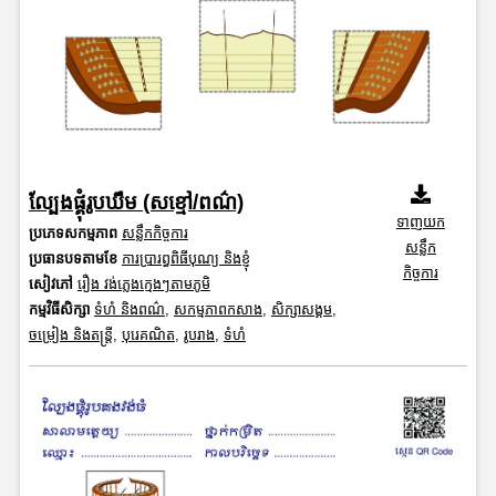
ល្បែងផ្គុំរូបឃឹម (សខ្មៅ/ពណ៌)
ទាញយក
ប្រភេទសកម្មភាព
សន្លឹកកិច្ចការ
សន្លឹក
ប្រធានបទតាមខែ
ការប្រារព្ធពិធីបុណ្យ និងខ្ញុំ
កិច្ចការ
សៀវភៅ
រឿង វង់ភ្លេងក្មេងៗតាមភូមិ
កម្មវិធីសិក្សា
ទំហំ និងពណ៌
,
សកម្មភាពកសាង
,
សិក្សាសង្គម
,
ចម្រៀង និងតន្ត្រី
,
បុរេគណិត
,
រូបរាង
,
ទំហំ