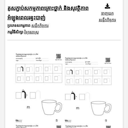
គូសភ្ជាប់សកម្មភាពគ្រោះថ្នាក់ និងសុវត្ថិភាព
ទាញយក
អំឡុងពេលរន្ទះបាញ់
សន្លឹកកិច្ចការ
ប្រភេទសកម្មភាព
សន្លឹកកិច្ចការ
កម្មវិធីសិក្សា
វិទ្យាសាស្រ្ត