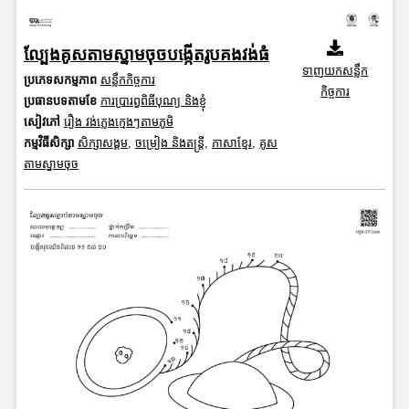
ល្បែងគូសតាមស្នាមចុចបង្កើតរូបគងវង់ធំ
ទាញយកសន្លឹក
ប្រភេទសកម្មភាព
សន្លឹកកិច្ចការ
កិច្ចការ
ប្រធានបទតាមខែ
ការប្រារព្ធពិធីបុណ្យ និងខ្ញុំ
សៀវភៅ
រឿង វង់ភ្លេងក្មេងៗតាមភូមិ
កម្មវិធីសិក្សា
សិក្សាសង្គម
,
ចម្រៀង និងតន្ត្រី
,
ភាសាខ្មែរ
,
គូស
តាមស្នាមចុច