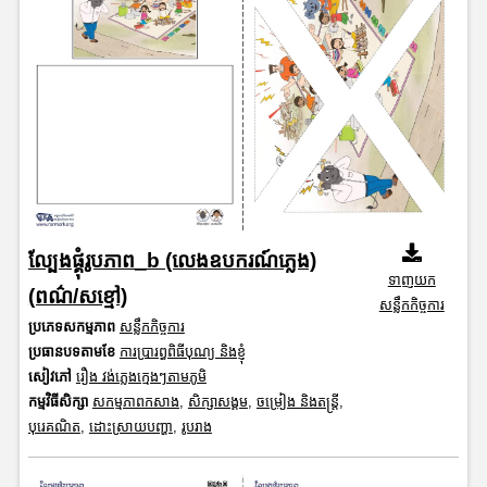
ល្បែងផ្គុំរូបភាព_b (លេងឧបករណ៍ភ្លេង)
ទាញយក
(ពណ៌/សខ្មៅ)
សន្លឹកកិច្ចការ
ប្រភេទសកម្មភាព
សន្លឹកកិច្ចការ
ប្រធានបទតាមខែ
ការប្រារព្ធពិធីបុណ្យ និងខ្ញុំ
សៀវភៅ
រឿង វង់ភ្លេងក្មេងៗតាមភូមិ
កម្មវិធីសិក្សា
សកម្មភាពកសាង
,
សិក្សាសង្គម
,
ចម្រៀង និងតន្ត្រី
,
បុរេគណិត
,
ដោះស្រាយបញ្ហា
,
រូបរាង