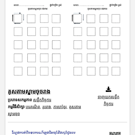
គូសតាមស្នាមចុចរាង
ទាញយកសន្លឹក
ប្រភេទសកម្មភាព
សន្លឹកកិច្ចការ
កិច្ចការ
កម្មវិធីសិក្សា
បុរេគណិត
,
រូបរាង
,
ភាសាខ្មែរ
,
គូសតាម
ស្នាមចុច