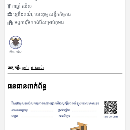
៣ឆ្នាំ លើស
ខ្មៅដៃពណ៌, បោះពុម្ភ សន្លឹកកិច្ចការ
អង្គការរុឺម៉កកង់បីសម្រាប់កុមារ
សិក្សាសង្គម
ពាក្យកន្លឹះ
ក្រម៉ា
,
ផាត់ពណ៌
ធនធានពាក់ព័ន្ធ