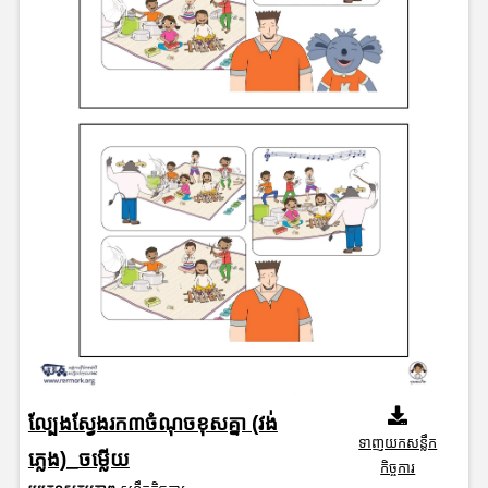
ល្បែងស្វែងរក៣ចំណុចខុសគ្នា (វង់
ទាញយកសន្លឹក
ភ្លេង)_ចម្លើយ
កិច្ចការ