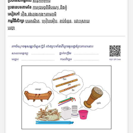
ប្រភេទសកម្មភាព
សន្លឹកកិច្ចការ
ប្រធានបទតាមខែ
ការប្រារព្ធពិធីបុណ្យ និងខ្ញុំ
សៀវភៅ
រឿង វង់ភ្លេងក្មេងៗតាមភូមិ
កម្មវិធីសិក្សា
បុរេគណិត
,
ប្រៀបធៀប
,
រាប់ចំនួន
,
ដោះស្រាយ
បញ្ហា