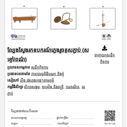
ល្បែងស្វែងរកឧបករណ៍ភ្លេងរួចគូសភ្ជាប់ (ស
ទាញយកសន្លឹក
ខ្មៅ/ពណ៌)
កិច្ចការ
ប្រភេទសកម្មភាព
សន្លឹកកិច្ចការ
ប្រធានបទតាមខែ
ការប្រារព្ធពិធីបុណ្យ និងខ្ញុំ
សៀវភៅ
រឿង វង់ភ្លេងក្មេងៗតាមភូមិ
កម្មវិធីសិក្សា
សិក្សាសង្គម
,
ចម្រៀង និងតន្ត្រី
,
បុរេគណិត
,
គូរ
ភ្ជាប់