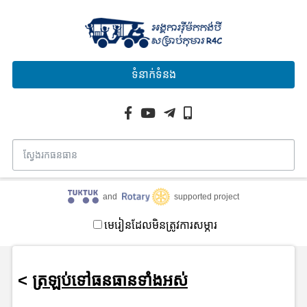
ទំនាក់ទំនង
and
supported project
មេរៀនដែលមិនត្រូវការសម្ភារ
<
ត្រឡប់ទៅធនធានទាំងអស់