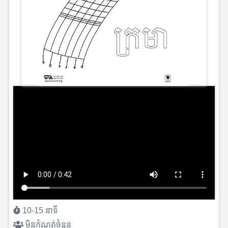
10-15 នាទី
មិនកំណត់ចំនួន