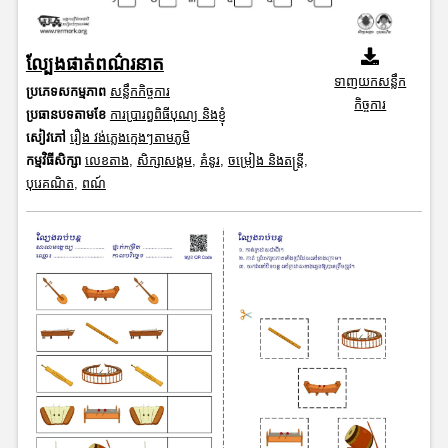
ល្បែងផាត់ពណ៌រនាត
ទាញយកសន្លឹក
ប្រភេទសកម្មភាព
សន្លឹកកិច្ចការ
កិច្ចការ
ប្រធានបទតាមខែ
ការប្រារព្ធពិធីបុណ្យ និងខ្ញុំ
សៀវភៅ
រឿង វង់ភ្លេងក្មេងៗតាមភូមិ
កម្មវិធីសិក្សា
លេខតាង
,
សិក្សាសង្គម
,
គំនូរ
,
ចម្រៀង និងតន្ត្រី
,
បុរេគណិត
,
ពណ៍