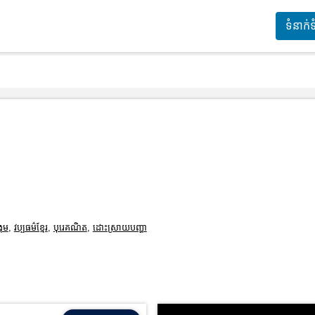
ទំនាក់
្គម
,
វប្បធម៌ខ្មែរ
,
បុរេគណិត
,
ដោះស្រាយបញ្ហា