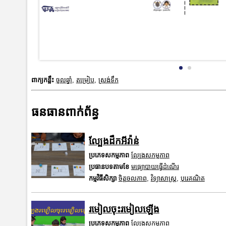
ពាក្យកន្លឹះ
ចូលឆ្នាំ
,
តម្រៀប
,
ស្រង់ទឹក
ធនធានពាក់ព័ន្ធ
ល្បែងដឹកអីវ៉ាន់
ប្រភេទសកម្មភាព
ល្បែងសកម្មភាព
ប្រធានបទតាមខែ
មធ្យោបាយធ្វើដំណើរ
កម្មវិធីសិក្សា
ចិត្តចលភាព
,
វិទ្យាសាស្រ្ត
,
បុរេគណិត
រមៀលចុះរមៀលឡើង
ប្រភេទសកម្មភាព
ល្បែងសកម្មភាព