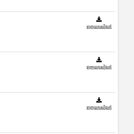
ទាញយកសៀវភៅ
ទាញយកសៀវភៅ
ទាញយកសៀវភៅ