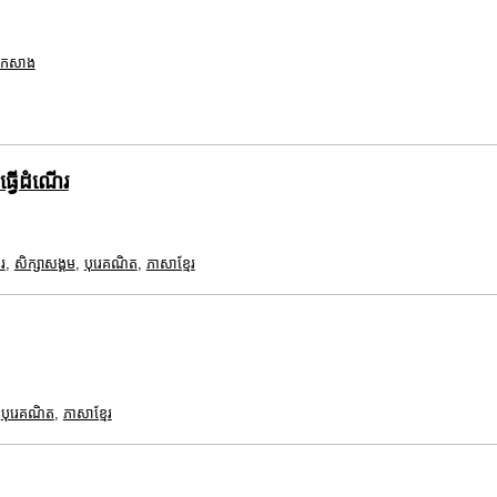
ពកសាង
ធ្វើដំណើរ
រ
,
សិក្សាសង្គម
,
បុរេគណិត
,
ភាសាខ្មែរ
,
បុរេគណិត
,
ភាសាខ្មែរ