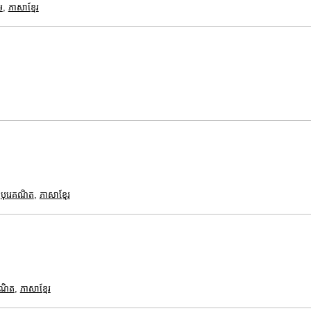
ម
,
ភាសាខ្មែរ
,
បុរេគណិត
,
ភាសាខ្មែរ
គណិត
,
ភាសាខ្មែរ