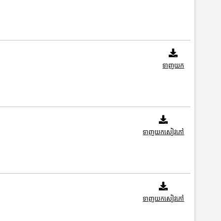
ទាញយក
ទាញយកសៀវភៅ
ទាញយកសៀវភៅ