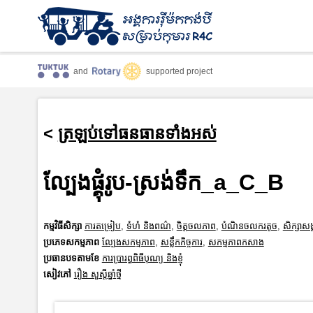
and
supported project
<
ត្រឡប់ទៅធនធានទាំងអស់
ល្បែងផ្គុំរូប-ស្រង់ទឹក_a_C_B
កម្មវិធីសិក្សា
ការតម្រៀប
,
ទំហំ និងពណ៌
,
ចិត្តចលភាព
,
បំណិនចលករតូច
,
សិក្សាសង
ប្រភេទសកម្មភាព
ល្បែងសកម្មភាព
,
សន្លឹកកិច្ចការ
,
សកម្មភាពកសាង
ប្រធានបទតាមខែ
ការប្រារព្ធពិធីបុណ្យ និងខ្ញុំ
សៀវភៅ
រឿង សួស្តីឆ្នាំថ្មី