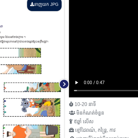
ទាញយក JPG
10-20 នាទី
មិនកំណត់ចំនួន
៥ឆ្នាំ លើស
ខ្មៅដៃពណ៌, កន្ត្រៃ, កាវ