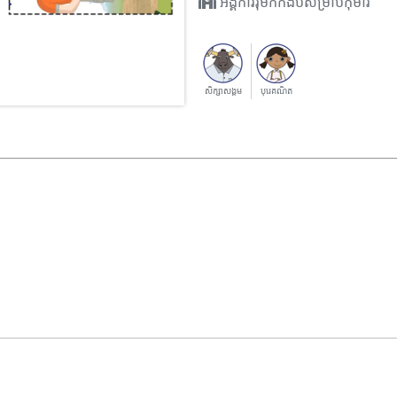
អង្គការរុឺម៉កកង់បីសម្រាប់កុមារ
សិក្សាសង្គម
បុរេគណិត