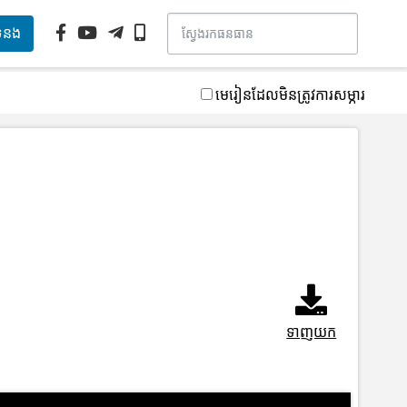
ទំនង
មេរៀនដែលមិនត្រូវការសម្ភារ
ទាញយក