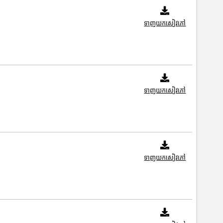
ទាញយកសៀវភៅ
ទាញយកសៀវភៅ
ទាញយកសៀវភៅ