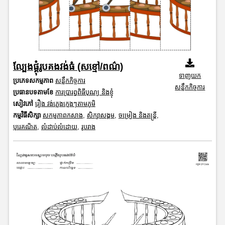
ល្បែងផ្គុំរូបគងវង់ធំ (សខ្មៅ/ពណ៌)
ទាញយក
ប្រភេទសកម្មភាព
សន្លឹកកិច្ចការ
សន្លឹកកិច្ចការ
ប្រធានបទតាមខែ
ការប្រារព្ធពិធីបុណ្យ និងខ្ញុំ
សៀវភៅ
រឿង វង់ភ្លេងក្មេងៗតាមភូមិ
កម្មវិធីសិក្សា
សកម្មភាពកសាង
,
សិក្សាសង្គម
,
ចម្រៀង និងតន្ត្រី
,
បុរេគណិត
,
លំដាប់លំដោយ
,
រូបរាង