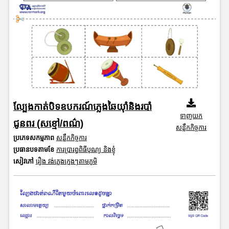
ល្បែងកាត់បិទឧបករណ៍ភ្លេងឆៃយ៉ាំនិងរបាំ
ទាញយក
ជូនពរ (សខ្មៅ/ពណ៌)
សន្លឹកកិច្ចការ
ប្រភេទសកម្មភាព
សន្លឹកកិច្ចការ
ប្រធានបទតាមខែ
ការប្រារព្ធពិធីបុណ្យ និងខ្ញុំ
សៀវភៅ
រឿង វង់ភ្លេងក្មេងៗតាមភូមិ