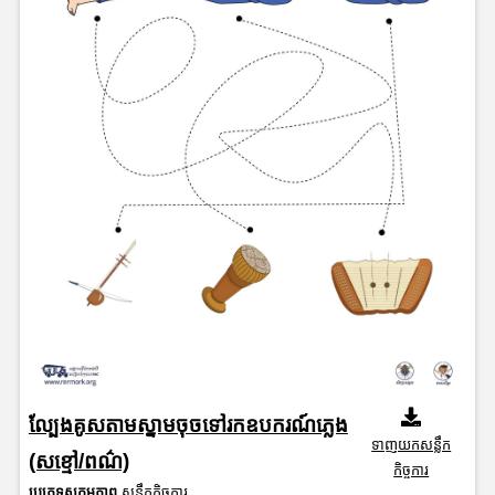
ល្បែងគូសតាមស្នាមចុចទៅរកឧបករណ៍ភ្លេង
ទាញយកសន្លឹក
(សខ្មៅ/ពណ៌)
កិច្ចការ
ប្រភេទសកម្មភាព
សន្លឹកកិច្ចការ