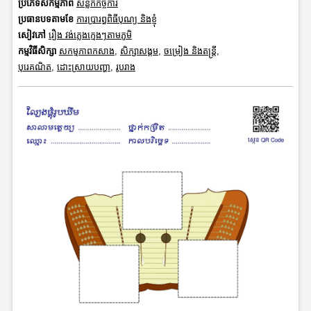
ប្រភេទសកម្មភាព
សន្លឹកកិច្ចការ
ប្រធានបទតាមខែ
ការប្រារព្ធពិធីបុណ្យ និងខ្ញុំ
សៀវភៅ
រឿង វង់ភ្លេងក្មេងៗតាមភូមិ
កម្មវិធីសិក្សា
សកម្មភាពកសាង
,
សិក្សាសង្គម
,
ចម្រៀង និងតន្ត្រី
,
បុរេគណិត
,
ដោះស្រាយបញ្ហា
,
រូបរាង