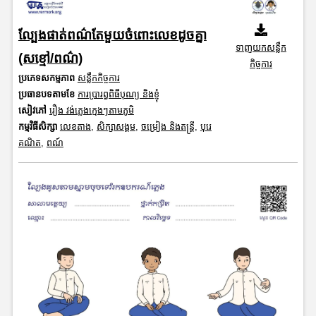
ល្បែងផាត់ពណ៌តែមួយចំពោះលេខដូចគ្នា
ទាញយកសន្លឹក
(សខ្មៅ/ពណ៌)
កិច្ចការ
ប្រភេទសកម្មភាព
សន្លឹកកិច្ចការ
ប្រធានបទតាមខែ
ការប្រារព្ធពិធីបុណ្យ និងខ្ញុំ
សៀវភៅ
រឿង វង់ភ្លេងក្មេងៗតាមភូមិ
កម្មវិធីសិក្សា
លេខតាង
,
សិក្សាសង្គម
,
ចម្រៀង និងតន្ត្រី
,
បុរេ
គណិត
,
ពណ៍