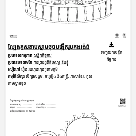
ល្បែងគូសតាមស្នាមចុចបង្កើតរូបគងវង់ធំ
ទាញយកសន្លឹក
ប្រភេទសកម្មភាព
សន្លឹកកិច្ចការ
កិច្ចការ
ប្រធានបទតាមខែ
ការប្រារព្ធពិធីបុណ្យ និងខ្ញុំ
សៀវភៅ
រឿង វង់ភ្លេងក្មេងៗតាមភូមិ
កម្មវិធីសិក្សា
សិក្សាសង្គម
,
ចម្រៀង និងតន្ត្រី
,
ភាសាខ្មែរ
,
គូស
តាមស្នាមចុច