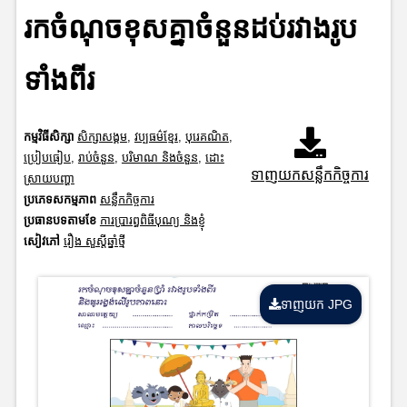
រកចំណុចខុសគ្នាចំនួនដប់រវាងរូប
ទាំងពីរ
កម្មវិធីសិក្សា
សិក្សាសង្គម
,
វប្បធម៌ខ្មែរ
,
បុរេគណិត
,
ប្រៀបធៀប
,
រាប់ចំនួន
,
បរិមាណ និងចំនួន
,
ដោះ
ទាញយកសន្លឹកកិច្ចការ
ស្រាយបញ្ហា
ប្រភេទសកម្មភាព
សន្លឹកកិច្ចការ
ប្រធានបទតាមខែ
ការប្រារព្ធពិធីបុណ្យ និងខ្ញុំ
សៀវភៅ
រឿង សួស្តីឆ្នាំថ្មី
ទាញយក JPG