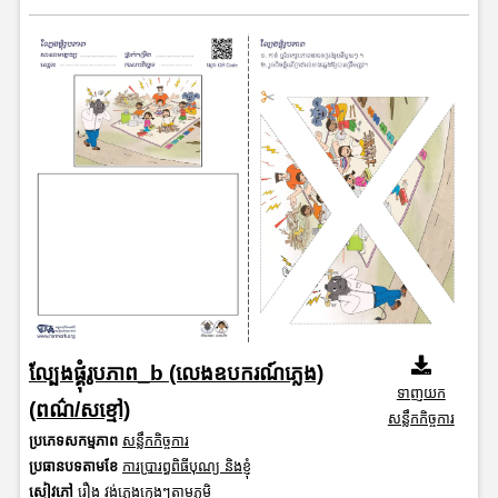
ល្បែងផ្គុំរូបភាព_b (លេងឧបករណ៍ភ្លេង)
ទាញយក
(ពណ៌/សខ្មៅ)
សន្លឹកកិច្ចការ
ប្រភេទសកម្មភាព
សន្លឹកកិច្ចការ
ប្រធានបទតាមខែ
ការប្រារព្ធពិធីបុណ្យ និងខ្ញុំ
សៀវភៅ
រឿង វង់ភ្លេងក្មេងៗតាមភូមិ