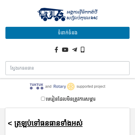
ទំនាក់ទំនង
and
supported project
មេរៀនដែលមិនត្រូវការសម្ភារ
<
ត្រឡប់ទៅធនធានទាំងអស់