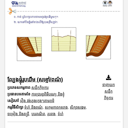
ល្បែងផ្គុំរូបឃឹម (សខ្មៅ/ពណ៌)
ទាញយក
ប្រភេទសកម្មភាព
សន្លឹកកិច្ចការ
សន្លឹក
ប្រធានបទតាមខែ
ការប្រារព្ធពិធីបុណ្យ និងខ្ញុំ
កិច្ចការ
សៀវភៅ
រឿង វង់ភ្លេងក្មេងៗតាមភូមិ
កម្មវិធីសិក្សា
ទំហំ និងពណ៌
,
សកម្មភាពកសាង
,
សិក្សាសង្គម
,
ចម្រៀង និងតន្ត្រី
,
បុរេគណិត
,
រូបរាង
,
ទំហំ