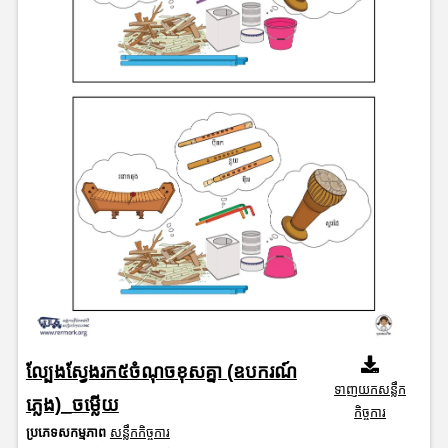
ល្បែងស្វែងរក៥ចំណុចខុសគ្នា (ឧបករណ៍
ទាញយកសន្លឹក
ភ្លេង)_ចម្លើយ
កិច្ចការ
ប្រភេទសកម្មភាព
សន្លឹកកិច្ចការ