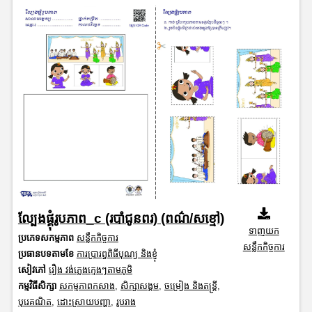
ល្បែងផ្គុំរូបភាព_c (របាំជូនពរ) (ពណ៌/សខ្មៅ)
ទាញយក
ប្រភេទសកម្មភាព
សន្លឹកកិច្ចការ
សន្លឹកកិច្ចការ
ប្រធានបទតាមខែ
ការប្រារព្ធពិធីបុណ្យ និងខ្ញុំ
សៀវភៅ
រឿង វង់ភ្លេងក្មេងៗតាមភូមិ
កម្មវិធីសិក្សា
សកម្មភាពកសាង
,
សិក្សាសង្គម
,
ចម្រៀង និងតន្ត្រី
,
បុរេគណិត
,
ដោះស្រាយបញ្ហា
,
រូបរាង