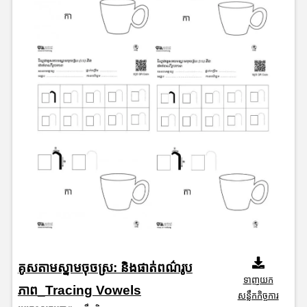
គូសតាមស្នាមចុចស្រ: និងផាត់ពណ៌រូប
ទាញយក
ភាព_Tracing Vowels
សន្លឹកកិច្ចការ