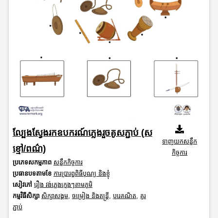
ល្បែងស្វែងរកឧបករណ៍ភ្លេងរួចគូសភ្ជាប់ (ស
ទាញយកសន្លឹក
ខ្មៅ/ពណ៌)
កិច្ចការ
ប្រភេទសកម្មភាព
សន្លឹកកិច្ចការ
ប្រធានបទតាមខែ
ការប្រារព្ធពិធីបុណ្យ និងខ្ញុំ
សៀវភៅ
រឿង វង់ភ្លេងក្មេងៗតាមភូមិ
កម្មវិធីសិក្សា
សិក្សាសង្គម
,
ចម្រៀង និងតន្ត្រី
,
បុរេគណិត
,
គូរ
ភ្ជាប់