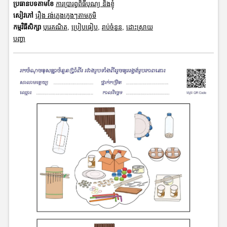
ប្រធានបទតាមខែ
ការប្រារព្ធពិធីបុណ្យ និងខ្ញុំ
សៀវភៅ
រឿង វង់ភ្លេងក្មេងៗតាមភូមិ
កម្មវិធីសិក្សា
បុរេគណិត
,
ប្រៀបធៀប
,
រាប់ចំនួន
,
ដោះស្រាយ
បញ្ហា