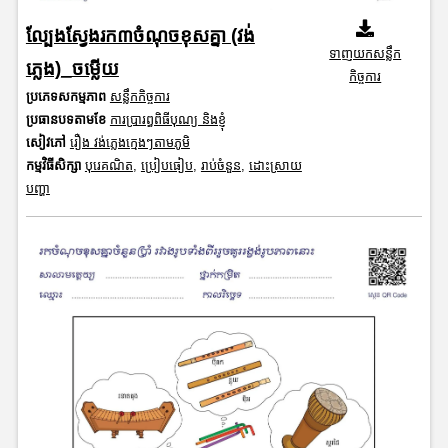
ល្បែងស្វែងរក៣ចំណុចខុសគ្នា (វង់
ទាញយកសន្លឹក
ភ្លេង)_ចម្លើយ
កិច្ចការ
ប្រភេទសកម្មភាព
សន្លឹកកិច្ចការ
ប្រធានបទតាមខែ
ការប្រារព្ធពិធីបុណ្យ និងខ្ញុំ
សៀវភៅ
រឿង វង់ភ្លេងក្មេងៗតាមភូមិ
កម្មវិធីសិក្សា
បុរេគណិត
,
ប្រៀបធៀប
,
រាប់ចំនួន
,
ដោះស្រាយ
បញ្ហា