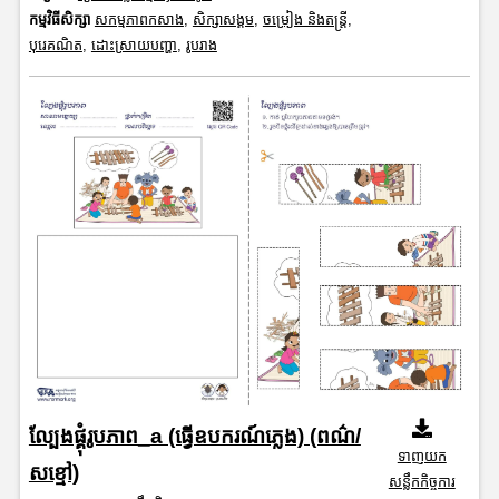
កម្មវិធីសិក្សា
សកម្មភាពកសាង
,
សិក្សាសង្គម
,
ចម្រៀង និងតន្ត្រី
,
បុរេគណិត
,
ដោះស្រាយបញ្ហា
,
រូបរាង
ល្បែងផ្គុំរូបភាព_a (ធ្វើឧបករណ៍ភ្លេង) (ពណ៌/
ទាញយក
សខ្មៅ)
សន្លឹកកិច្ចការ