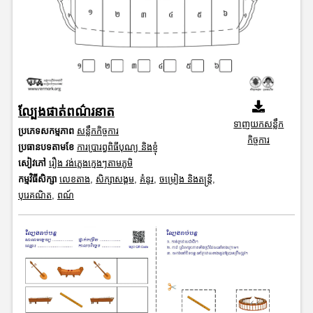
ល្បែងផាត់ពណ៌រនាត
ទាញយកសន្លឹក
ប្រភេទសកម្មភាព
សន្លឹកកិច្ចការ
កិច្ចការ
ប្រធានបទតាមខែ
ការប្រារព្ធពិធីបុណ្យ និងខ្ញុំ
សៀវភៅ
រឿង វង់ភ្លេងក្មេងៗតាមភូមិ
កម្មវិធីសិក្សា
លេខតាង
,
សិក្សាសង្គម
,
គំនូរ
,
ចម្រៀង និងតន្ត្រី
,
បុរេគណិត
,
ពណ៍