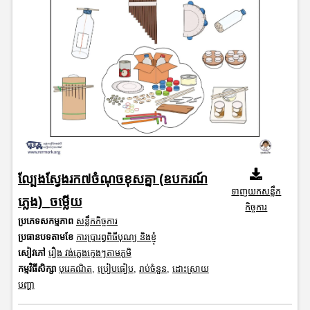
ល្បែងស្វែងរក៧ចំណុចខុសគ្នា (ឧបករណ៍
ទាញយកសន្លឹក
ភ្លេង)_ចម្លើយ
កិច្ចការ
ប្រភេទសកម្មភាព
សន្លឹកកិច្ចការ
ប្រធានបទតាមខែ
ការប្រារព្ធពិធីបុណ្យ និងខ្ញុំ
សៀវភៅ
រឿង វង់ភ្លេងក្មេងៗតាមភូមិ
កម្មវិធីសិក្សា
បុរេគណិត
,
ប្រៀបធៀប
,
រាប់ចំនួន
,
ដោះស្រាយ
បញ្ហា