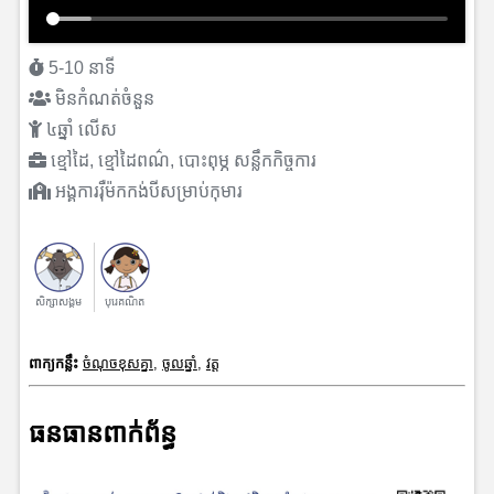
5-10 នាទី
មិនកំណត់ចំនួន
៤ឆ្នាំ លើស
ខ្មៅដៃ, ខ្មៅដៃពណ៌, បោះពុម្ភ សន្លឹកកិច្ចការ
អង្គការរុឺម៉កកង់បីសម្រាប់កុមារ
សិក្សាសង្គម
បុរេគណិត
ពាក្យកន្លឹះ
ចំណុចខុសគ្នា
,
ចូលឆ្នាំ
,
វត្ត
ធនធានពាក់ព័ន្ធ