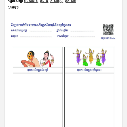
កម្មវិធីសិក្សា
បុរេគណិត
,
រូបរាង
,
ភាសាខ្មែរ
,
គូសតាម
ស្នាមចុច