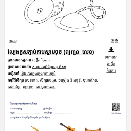
ល្បែងគូសភ្ចាប់តាមស្នាមចុច (ព្យញ្ជនៈ លេខ)
ទាញយក
ប្រភេទសកម្មភាព
សន្លឹកកិច្ចការ
សន្លឹក
ប្រធានបទតាមខែ
ការប្រារព្ធពិធីបុណ្យ និងខ្ញុំ
កិច្ចការ
សៀវភៅ
រឿង វង់ភ្លេងក្មេងៗតាមភូមិ
កម្មវិធីសិក្សា
លេខតាង
,
សិក្សាសង្គម
,
ចម្រៀង និងតន្ត្រី
,
បុរេគណិត
,
ភាសាខ្មែរ
,
ព្យញ្ជនៈ
,
ការស្គាល់អក្សរ