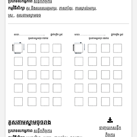
ប្រភេទសកម្មភាព
សន្លឹកកិច្ចការ
កម្មវិធីសិក្សា
គូរ និងសរសេរតួអក្សរ
,
ភាសាខ្មែរ
,
ការស្គាល់អក្សរ
,
ស្រៈ
,
គូសតាមស្នាមចុច
គូសតាមស្នាមចុចរាង
ទាញយកសន្លឹក
ប្រភេទសកម្មភាព
សន្លឹកកិច្ចការ
កិច្ចការ