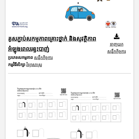
គូសភ្ជាប់សកម្មភាពគ្រោះថ្នាក់ និងសុវត្ថិភាព
ទាញយក
អំឡុងពេលរន្ទះបាញ់
សន្លឹកកិច្ចការ
ប្រភេទសកម្មភាព
សន្លឹកកិច្ចការ
កម្មវិធីសិក្សា
វិទ្យាសាស្រ្ត