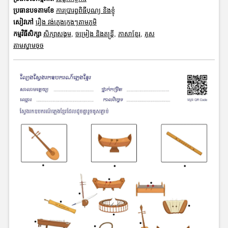
ប្រធានបទតាមខែ
ការប្រារព្ធពិធីបុណ្យ និងខ្ញុំ
សៀវភៅ
រឿង វង់ភ្លេងក្មេងៗតាមភូមិ
កម្មវិធីសិក្សា
សិក្សាសង្គម
,
ចម្រៀង និងតន្ត្រី
,
ភាសាខ្មែរ
,
គូស
តាមស្នាមចុច