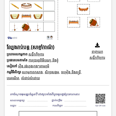
ល្បែងរាប់បន្ត (សខ្មៅ/ពណ៌)
ទាញយក
ប្រភេទសកម្មភាព
សន្លឹកកិច្ចការ
សន្លឹកកិច្ចការ
ប្រធានបទតាមខែ
ការប្រារព្ធពិធីបុណ្យ និងខ្ញុំ
សៀវភៅ
រឿង វង់ភ្លេងក្មេងៗតាមភូមិ
កម្មវិធីសិក្សា
សកម្មភាពកសាង
,
សិក្សាសង្គម
,
ចម្រៀង និងតន្ត្រី
,
បុរេគណិត
,
លំដាប់លំដោយ