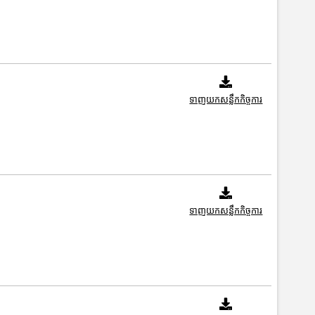
ទាញយកសន្លឹកកិច្ចការ
ទាញយកសន្លឹកកិច្ចការ