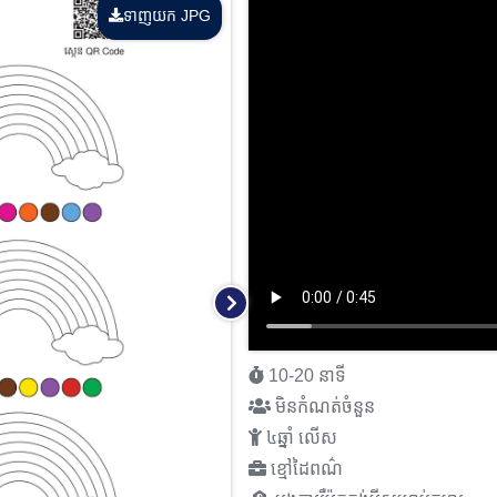
ទាញយក JPG
10-20 នាទី
មិនកំណត់ចំនួន
៤ឆ្នាំ លើស
ខ្មៅដៃពណ៌