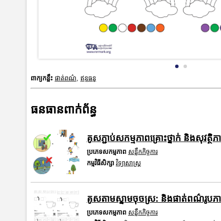
ពាក្យកន្លឹះ
ផាត់ពណ៌
,
ឥន្ទធនូ
ធនធានពាក់ព័ន្ធ
គូសភ្ជាប់សកម្មភាពគ្រោះថ្នាក់ និងសុវត្ថ
ប្រភេទសកម្មភាព
សន្លឹកកិច្ចការ
កម្មវិធីសិក្សា
វិទ្យាសាស្រ្ត
គូសតាមស្នាមចុចស្រ: និងផាត់ពណ៌រូ
ប្រភេទសកម្មភាព
សន្លឹកកិច្ចការ