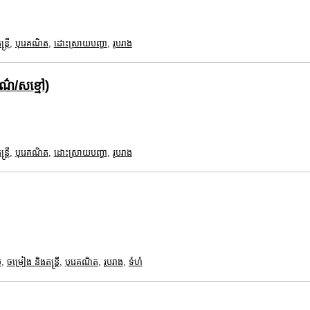
ត្រី
,
បុរេគណិត
,
ដោះស្រាយបញ្ហា
,
រូបរាង
ពណ៌/សខ្មៅ)
ត្រី
,
បុរេគណិត
,
ដោះស្រាយបញ្ហា
,
រូបរាង
ម
,
ចម្រៀង និងតន្ត្រី
,
បុរេគណិត
,
រូបរាង
,
ទំហំ