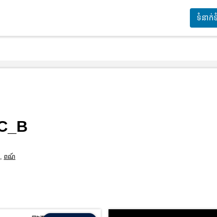
ទំនាក់
_C_B
,
ពណ៍