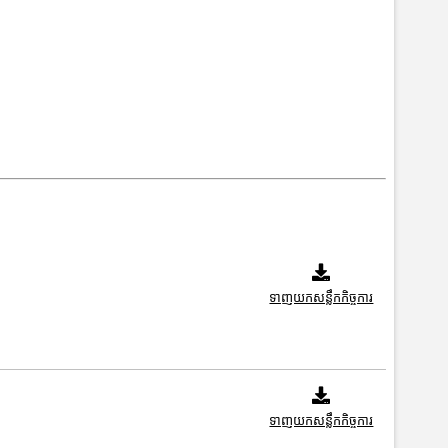
ទាញយកសន្លឹកកិច្ចការ
ទាញយកសន្លឹកកិច្ចការ