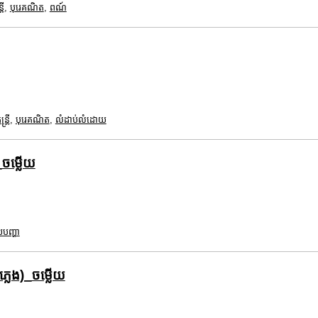
រី
,
បុរេគណិត
,
ពណ៍
ត្រី
,
បុរេគណិត
,
លំដាប់លំដោយ
_ចម្លើយ
បញ្ហា
្លេង)_ចម្លើយ