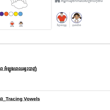
អង្គការរុឺម៉កកង់បីសម្រាប់កុមារ
វិទ្យាសាស្រ្ត
បុរេគណិត
ិភាព អំឡុងពេលរន្ទះបាញ់
បភាព_Tracing Vowels