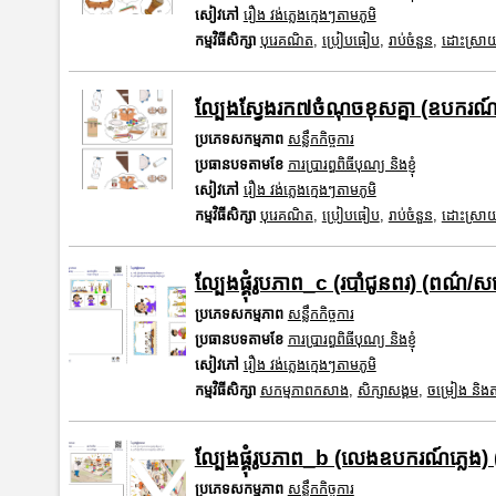
សៀវភៅ
រឿង វង់ភ្លេងក្មេងៗតាមភូមិ
កម្មវិធីសិក្សា
បុរេគណិត
,
ប្រៀបធៀប
,
រាប់ចំនួន
,
ដោះស្រាយ
ល្បែងស្វែងរក៧ចំណុចខុសគ្នា (ឧបករណ៍ភ
ប្រភេទសកម្មភាព
សន្លឹកកិច្ចការ
ប្រធានបទតាមខែ
ការប្រារព្ធពិធីបុណ្យ និងខ្ញុំ
សៀវភៅ
រឿង វង់ភ្លេងក្មេងៗតាមភូមិ
កម្មវិធីសិក្សា
បុរេគណិត
,
ប្រៀបធៀប
,
រាប់ចំនួន
,
ដោះស្រាយ
ល្បែងផ្គុំរូបភាព_c (របាំជូនពរ) (ពណ៌/សខ
ប្រភេទសកម្មភាព
សន្លឹកកិច្ចការ
ប្រធានបទតាមខែ
ការប្រារព្ធពិធីបុណ្យ និងខ្ញុំ
សៀវភៅ
រឿង វង់ភ្លេងក្មេងៗតាមភូមិ
កម្មវិធីសិក្សា
សកម្មភាពកសាង
,
សិក្សាសង្គម
,
ចម្រៀង និងតន្
ល្បែងផ្គុំរូបភាព_b (លេងឧបករណ៍ភ្លេង)
ប្រភេទសកម្មភាព
សន្លឹកកិច្ចការ