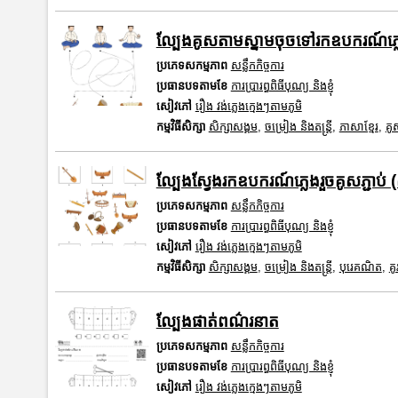
ល្បែងគូសតាមស្នាមចុចទៅរកឧបករណ៍ភ្ល
ប្រភេទសកម្មភាព
សន្លឹកកិច្ចការ
ប្រធានបទតាមខែ
ការប្រារព្ធពិធីបុណ្យ និងខ្ញុំ
សៀវភៅ
រឿង វង់ភ្លេងក្មេងៗតាមភូមិ
កម្មវិធីសិក្សា
សិក្សាសង្គម
,
ចម្រៀង និងតន្ត្រី
,
ភាសាខ្មែរ
,
គូ
ល្បែងស្វែងរកឧបករណ៍ភ្លេងរួចគូសភ្ជាប់ 
ប្រភេទសកម្មភាព
សន្លឹកកិច្ចការ
ប្រធានបទតាមខែ
ការប្រារព្ធពិធីបុណ្យ និងខ្ញុំ
សៀវភៅ
រឿង វង់ភ្លេងក្មេងៗតាមភូមិ
កម្មវិធីសិក្សា
សិក្សាសង្គម
,
ចម្រៀង និងតន្ត្រី
,
បុរេគណិត
,
គូ
ល្បែងផាត់ពណ៌រនាត
ប្រភេទសកម្មភាព
សន្លឹកកិច្ចការ
ប្រធានបទតាមខែ
ការប្រារព្ធពិធីបុណ្យ និងខ្ញុំ
សៀវភៅ
រឿង វង់ភ្លេងក្មេងៗតាមភូមិ