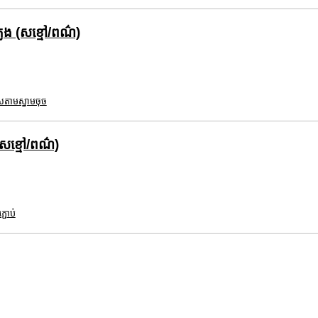
េង (សខ្មៅ/ពណ៌)
សតាមស្នាមចុច
(សខ្មៅ/ពណ៌)
រភ្ជាប់