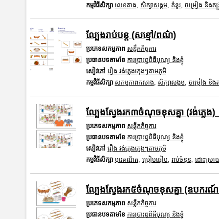
កម្មវិធីសិក្សា
លេខតាង
,
សិក្សាសង្គម
,
គំនូរ
,
ចម្រៀង និងតន្ត្
ល្បែងរាប់បន្ត (សខ្មៅ/ពណ៌)
ប្រភេទសកម្មភាព
សន្លឹកកិច្ចការ
ប្រធានបទតាមខែ
ការប្រារព្ធពិធីបុណ្យ និងខ្ញុំ
សៀវភៅ
រឿង វង់ភ្លេងក្មេងៗតាមភូមិ
កម្មវិធីសិក្សា
សកម្មភាពកសាង
,
សិក្សាសង្គម
,
ចម្រៀង និងតន្
ល្បែងស្វែងរក៣ចំណុចខុសគ្នា (វង់ភ្លេង)
ប្រភេទសកម្មភាព
សន្លឹកកិច្ចការ
ប្រធានបទតាមខែ
ការប្រារព្ធពិធីបុណ្យ និងខ្ញុំ
សៀវភៅ
រឿង វង់ភ្លេងក្មេងៗតាមភូមិ
កម្មវិធីសិក្សា
បុរេគណិត
,
ប្រៀបធៀប
,
រាប់ចំនួន
,
ដោះស្រាយ
ល្បែងស្វែងរក៥ចំណុចខុសគ្នា (ឧបករណ៍ភ
ប្រភេទសកម្មភាព
សន្លឹកកិច្ចការ
ប្រធានបទតាមខែ
ការប្រារព្ធពិធីបុណ្យ និងខ្ញុំ