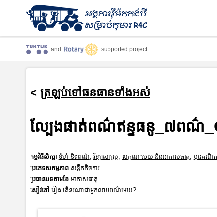
and
supported project
<
ត្រឡប់ទៅធនធានទាំងអស់
ល្បែងផាត់ពណ៌ឥន្ទធនូ_៧ពណ៌
កម្មវិធីសិក្សា
ទំហំ និងពណ៌
,
វិទ្យាសាស្រ្ត
,
លក្ខណៈមេឃ និងអាកាសធាតុ
,
បុរេគណិត
ប្រភេទសកម្មភាព
សន្លឹកកិច្ចការ
ប្រធានបទតាមខែ
អាកាសធាតុ
សៀវភៅ
រឿង តើនរណាជាអ្នកលាបពណ៌មេឃ?