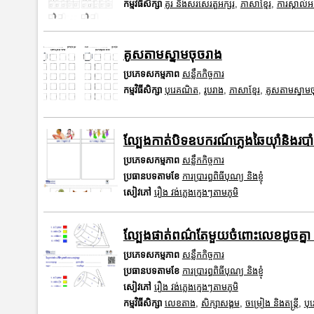
កម្មវិធីសិក្សា
គូរ និងសរសេរតួអក្សរ
,
ភាសាខ្មែរ
,
ការស្គាល់អ
គូសតាមស្នាមចុចរាង
ប្រភេទសកម្មភាព
សន្លឹកកិច្ចការ
កម្មវិធីសិក្សា
បុរេគណិត
,
រូបរាង
,
ភាសាខ្មែរ
,
គូសតាមស្នាមច
ល្បែងកាត់បិទឧបករណ៍ភ្លេងឆៃយ៉ាំនិងរបា
ប្រភេទសកម្មភាព
សន្លឹកកិច្ចការ
ប្រធានបទតាមខែ
ការប្រារព្ធពិធីបុណ្យ និងខ្ញុំ
សៀវភៅ
រឿង វង់ភ្លេងក្មេងៗតាមភូមិ
ល្បែងផាត់ពណ៌តែមួយចំពោះលេខដូចគ្នា 
ប្រភេទសកម្មភាព
សន្លឹកកិច្ចការ
ប្រធានបទតាមខែ
ការប្រារព្ធពិធីបុណ្យ និងខ្ញុំ
សៀវភៅ
រឿង វង់ភ្លេងក្មេងៗតាមភូមិ
កម្មវិធីសិក្សា
លេខតាង
,
សិក្សាសង្គម
,
ចម្រៀង និងតន្ត្រី
,
បុ