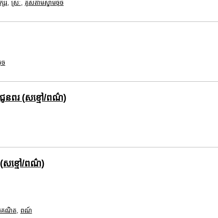
ក្សរ
,
ស្រៈ
,
គូសតាមស្នាមចុច
ុច
ំជូនពរ (សខ្មៅ/ពណ៌)
(សខ្មៅ/ពណ៌)
រេគណិត
,
ពណ៍