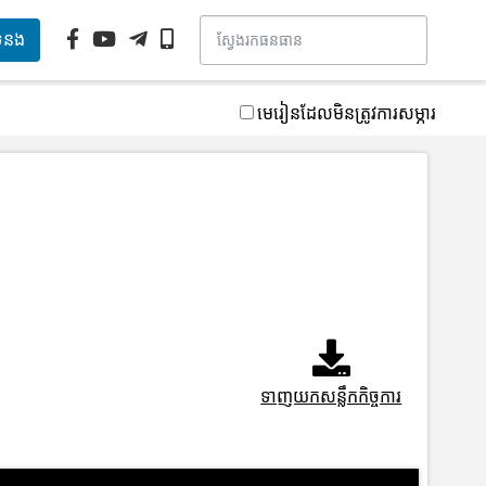
ទំនង
មេរៀនដែលមិនត្រូវការសម្ភារ
ទាញយកសន្លឹកកិច្ចការ