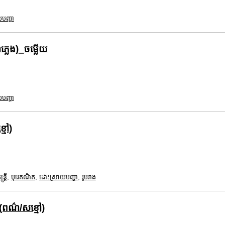
បញ្ហា
្លេង)_ចម្លើយ
បញ្ហា
្មៅ)
ត្រី
,
បុរេគណិត
,
ដោះស្រាយបញ្ហា
,
រូបរាង
 (ពណ៌/សខ្មៅ)