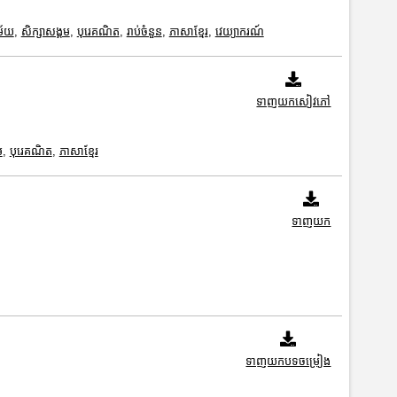
ម័យ
,
សិក្សាសង្គម
,
បុរេគណិត
,
រាប់ចំនួន
,
ភាសាខ្មែរ
,
វេយ្យាករណ៍
ទាញយកសៀវភៅ
ម
,
បុរេគណិត
,
ភាសាខ្មែរ
ទាញយក
ទាញយកបទចម្រៀង