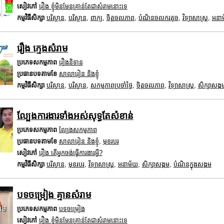
សៀវភៅ
រឿង ខ្ញុំមិនមែនគ្រាន់តែជាសំរាមនោះទេ
កម្មវិធីសិក្សា
បរិស្ថាន
,
បរិស្ថាន
,
ពាក្យ
,
ចិត្តចលភាព
,
បំណិនចលករតូច
,
វិទ្យាសាស្រ្ត
,
អនា
រឿង ក្មេងសំរាម
ប្រភេទសកម្មភាព
រឿងនិទាន
ប្រធានបទតាមខែ
សាលារៀន និងខ្ញុំ
កម្មវិធីសិក្សា
បរិស្ថាន
,
បរិស្ថាន
,
សកម្មភាពប្រចាំថ្ងៃ
,
ចិត្តចលភាព
,
វិទ្យាសាស្រ្ត
,
សិក្សាសង្គ
ល្បែងការងារទាំងអស់សុទ្ធតែសំខាន់
ប្រភេទសកម្មភាព
ល្បែងសកម្មភាព
ប្រធានបទតាមខែ
សាលារៀន និងខ្ញុំ
,
មុខរបរ
សៀវភៅ
រឿង តើអ្នកចង់ធ្វើការងារអ្វី?
កម្មវិធីសិក្សា
បរិស្ថាន
,
មុខរបរ
,
វិទ្យាសាស្រ្ត
,
អនាម័យ
,
សិក្សាសង្គម
,
បំណិនក្នុងសង្គម
បទចម្រៀង គ្មានសំរាម
ប្រភេទសកម្មភាព
បទចម្រៀង
សៀវភៅ
រឿង ខ្ញុំមិនមែនគ្រាន់តែជាសំរាមនោះទេ