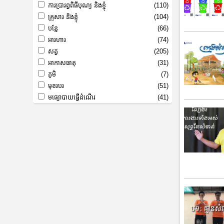
ការប្រារព្ធពិធីបុណ្យ និងខ្ញុំ
(110)
គ្រួសារ និងខ្ញុំ
(104)
បន្លែ
(66)
អារហារ
(74)
សត្វ
(205)
អាកាសធាតុ
(31)
ភូមិ
(7)
មុខរបរ
(51)
មធ្យោបាយធ្វើដំណើរ
(41)