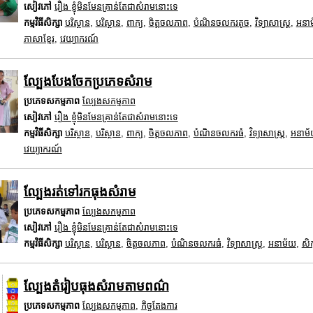
សៀវភៅ
រឿង ខ្ញុំមិនមែនគ្រាន់តែជាសំរាមនោះទេ
កម្មវិធីសិក្សា
បរិស្ថាន
,
បរិស្ថាន
,
ពាក្យ
,
ចិត្តចលភាព
,
បំណិនចលករតូច
,
វិទ្យាសាស្រ្ត
,
អនា
ភាសាខ្មែរ
,
វេយ្យាករណ៍
ល្បែងបែងចែកប្រភេទសំរាម
ប្រភេទសកម្មភាព
ល្បែងសកម្មភាព
សៀវភៅ
រឿង ខ្ញុំមិនមែនគ្រាន់តែជាសំរាមនោះទេ
កម្មវិធីសិក្សា
បរិស្ថាន
,
បរិស្ថាន
,
ពាក្យ
,
ចិត្តចលភាព
,
បំណិនចលករធំ
,
វិទ្យាសាស្រ្ត
,
អនាម
វេយ្យាករណ៍
ល្បែងរត់ទៅរកធុងសំរាម
ប្រភេទសកម្មភាព
ល្បែងសកម្មភាព
សៀវភៅ
រឿង ខ្ញុំមិនមែនគ្រាន់តែជាសំរាមនោះទេ
កម្មវិធីសិក្សា
បរិស្ថាន
,
បរិស្ថាន
,
ចិត្តចលភាព
,
បំណិនចលករធំ
,
វិទ្យាសាស្រ្ត
,
អនាម័យ
,
សិក
ល្បែងតំរៀបធុងសំរាមតាមពណ៌
ប្រភេទសកម្មភាព
ល្បែងសកម្មភាព
,
កិច្ចតែងការ