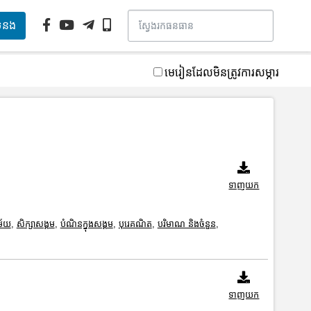
ទំនង
មេរៀនដែលមិនត្រូវការសម្ភារ
ទាញយក
ម័យ
,
សិក្សាសង្គម
,
បំណិនក្នុងសង្គម
,
បុរេគណិត
,
បរិមាណ និងចំនួន
,
ទាញយក