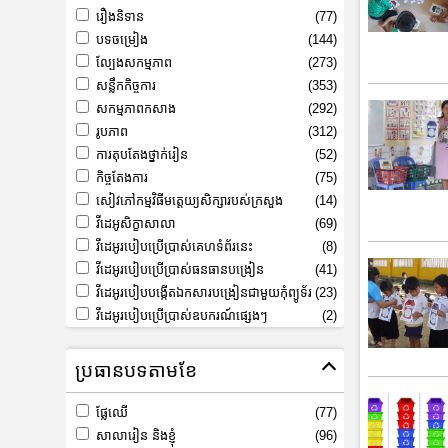
រឿងនិទាន
(77)
បទចម្រៀង
(144)
ល្បែងសកម្មភាព
(273)
សន្លឹកកិច្ចការ
(353)
សកម្មភាពកសាង
(292)
រូបភាព
(312)
ការតុបតែងថ្នាក់រៀន
(52)
កិច្ចតែងការ
(75)
សៀវភៅកម្មវិធីមត្តេយ្យសិក្សារបស់ក្រសួង
(14)
វីដេអូសិក្ខាសាលា
(69)
វីដេអូរបៀបប្រើប្រាស់គេហទំព័រនេះ
(8)
វីដេអូរបៀបប្រើប្រាស់ធនធានបង្រៀន
(41)
វីដេអូរបៀបបង្កើតឯកសារបង្រៀនជាមួយកុំព្យូទ័រ
(23)
វីដេអូរបៀបប្រើប្រាស់ឧបករណ៍ផ្សេងៗ
(2)
ប្រធានបទតាមខែ
ផ្លែឈើ
(77)
សាលារៀន និងខ្ញុំ
(96)