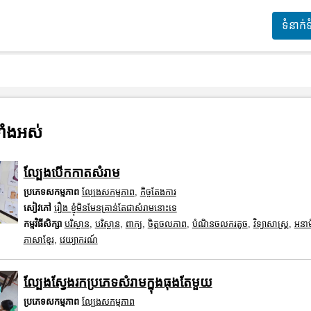
ទំនាក់
ាំងអស់
ល្បែងបើកកាតសំរាម
ប្រភេទសកម្មភាព
ល្បែងសកម្មភាព
,
កិច្ចតែងការ
សៀវភៅ
រឿង ខ្ញុំមិនមែនគ្រាន់តែជាសំរាមនោះទេ
កម្មវិធីសិក្សា
បរិស្ថាន
,
បរិស្ថាន
,
ពាក្យ
,
ចិត្តចលភាព
,
បំណិនចលករតូច
,
វិទ្យាសាស្រ្ត
,
អនា
ភាសាខ្មែរ
,
វេយ្យាករណ៍
ល្បែងស្វែងរកប្រភេទសំរាមក្នុងធុងតែមួយ
ប្រភេទសកម្មភាព
ល្បែងសកម្មភាព