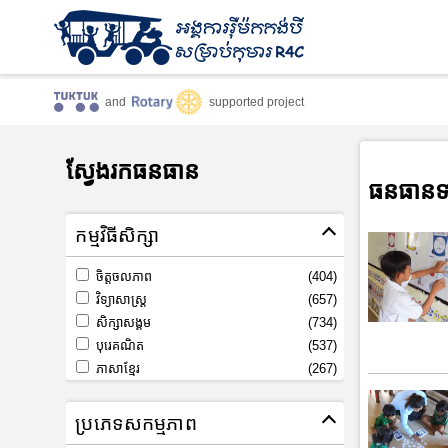
and
supported project
ស្វែងរកធនធាន
ធនធានទ
កម្មវិធីសិក្សា
ចិត្តចលភាព
(404)
វិទ្យាសាស្រ្ត
(657)
សិក្សាសង្គម
(734)
បុរេគណិត
(537)
ភាសាខ្មែរ
(267)
ប្រភេទសកម្មភាព