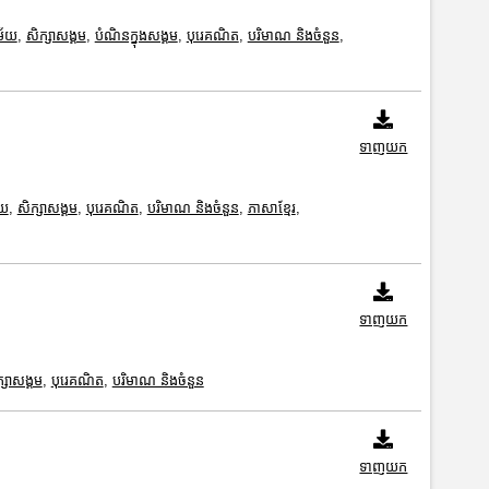
ម័យ
,
សិក្សាសង្គម
,
បំណិនក្នុងសង្គម
,
បុរេគណិត
,
បរិមាណ និងចំនួន
,
ទាញយក
័យ
,
សិក្សាសង្គម
,
បុរេគណិត
,
បរិមាណ និងចំនួន
,
ភាសាខ្មែរ
,
ទាញយក
្សាសង្គម
,
បុរេគណិត
,
បរិមាណ និងចំនួន
ទាញយក