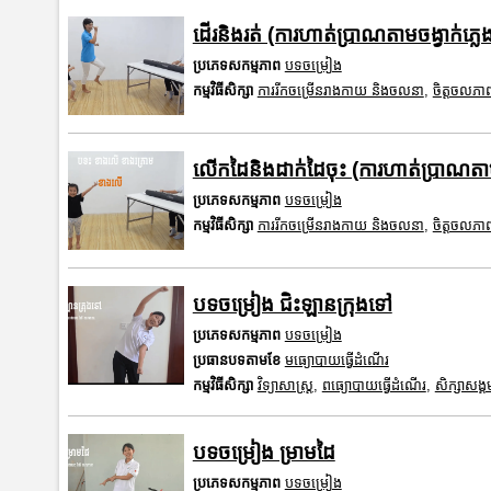
ដើរនិងរត់ (ការហាត់ប្រាណតាមចង្វាក់ភ្លេ
ប្រភេទសកម្មភាព
បទចម្រៀង
កម្មវិធីសិក្សា
ការរីកចម្រើនរាងកាយ និងចលនា
,
ចិត្តចលភា
លើកដៃនិងដាក់ដៃចុះ (ការហាត់ប្រាណតាមច
ប្រភេទសកម្មភាព
បទចម្រៀង
កម្មវិធីសិក្សា
ការរីកចម្រើនរាងកាយ និងចលនា
,
ចិត្តចលភា
បទចម្រៀង ជិះឡានក្រុងទៅ
ប្រភេទសកម្មភាព
បទចម្រៀង
ប្រធានបទតាមខែ
មធ្យោបាយធ្វើដំណើរ
កម្មវិធីសិក្សា
វិទ្យាសាស្រ្ត
,
ពធ្យោបាយធ្វើដំណើរ
,
សិក្សាសង្គ
បទចម្រៀង ម្រាមដៃ
ប្រភេទសកម្មភាព
បទចម្រៀង