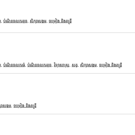
ព
,
បំណិនចលករតូច
,
សិក្សាសង្គម
,
ចម្រៀង និងតន្ត្រី
ព
,
បំណិនចលករធំ
,
បំណិនចលករតូច
,
វិទ្យាសាស្រ្ត
,
សត្វ
,
សិក្សាសង្គម
,
ចម្រៀង និងតន្ត្រី
្សាសង្គម
,
ចម្រៀង និងតន្ត្រី