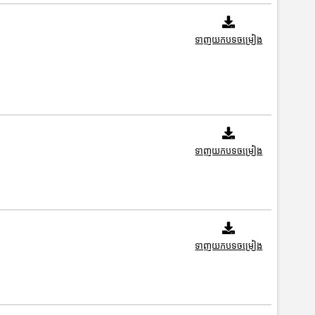
ទាញយកបទចម្រៀង
ទាញយកបទចម្រៀង
ទាញយកបទចម្រៀង