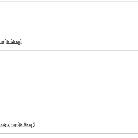
ម្រៀង និងតន្ត្រី
ាសង្គម
,
ចម្រៀង និងតន្ត្រី