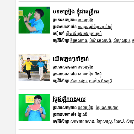
បទចម្រៀង​ ខ្ញុំជាតន្រ្តីករ
ប្រភេទសកម្មភាព
បទចម្រៀង
ប្រធានបទតាមខែ
ការប្រារព្ធពិធីបុណ្យ និងខ្ញុំ
សៀវភៅ
រឿង វង់ភ្លេងក្មេងៗតាមភូមិ
កម្មវិធីសិក្សា
ចិត្តចលភាព
,
បំណិនចលករធំ
,
សិក្សាសង្គម
,
ច
យើងក្មេងៗនាំគ្នារាំ
ប្រភេទសកម្មភាព
បទចម្រៀង
ប្រធានបទតាមខែ
សាលារៀន និងខ្ញុំ
កម្មវិធីសិក្សា
សិក្សាសង្គម
,
ចម្រៀង និងតន្ត្រី
ផ្លែឪឡឹករាងមូល
ប្រភេទសកម្មភាព
បទចម្រៀង
,
ល្បែងសកម្មភាព
ប្រធានបទតាមខែ
ផ្លែឈើ
កម្មវិធីសិក្សា
សកម្មភាពកសាង
,
វិទ្យាសាស្រ្ត
,
ផ្លែឈើ
,
សិក្ស