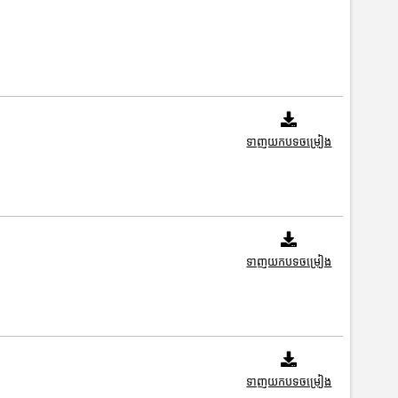
ទាញយកបទចម្រៀង
ទាញយកបទចម្រៀង
ទាញយកបទចម្រៀង