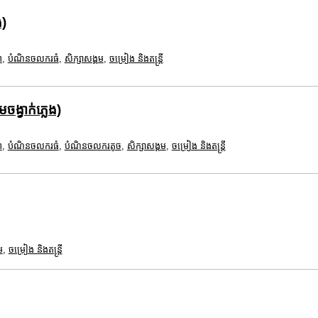
ង)
ព
,
បំណិនចលករធំ
,
សិក្សាសង្គម
,
ចម្រៀង និងតន្ត្រី
ង្វាក់ភ្លេង)
ព
,
បំណិនចលករធំ
,
បំណិនចលករតូច
,
សិក្សាសង្គម
,
ចម្រៀង និងតន្ត្រី
ម
,
ចម្រៀង និងតន្ត្រី