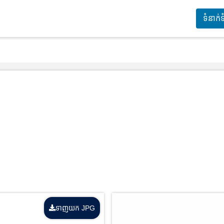
ទំនាក់
ទាញយក JPG