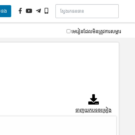
ទំនង
មេរៀនដែលមិនត្រូវការសម្ភារ
ទាញយកបទចម្រៀង