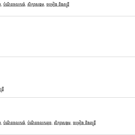
ព
,
បំណិនចលករធំ
,
សិក្សាសង្គម
,
ចម្រៀង និងតន្ត្រី
្រី
ព
,
បំណិនចលករធំ
,
បំណិនចលករតូច
,
សិក្សាសង្គម
,
ចម្រៀង និងតន្ត្រី