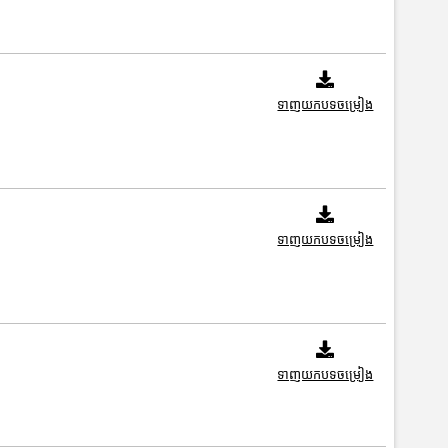
ទាញយកបទចម្រៀង
ទាញយកបទចម្រៀង
ទាញយកបទចម្រៀង