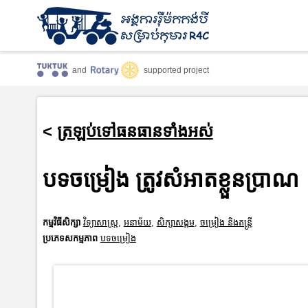
and
supported project
<
ត្រឡប់ទៅធនធានទាំងអស់
បទចម្រៀង ត្រូវសំអាតខ្លួនប្រាណ
កម្មវិធីសិក្សា
វិទ្យាសាស្រ្ត
,
អនាម័យ
,
សិក្សាសង្គម
,
ចម្រៀង និងតន្ត្រី
ប្រភេទសកម្មភាព
បទចម្រៀង