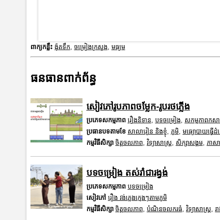
ពាក្យកន្លឹះ
ង៉ូតទឹក
,
ចម្រៀងក្រសួង
,
មធ្យម
ធនធានពាក់ព័ន្ធ
សៀវភៅរូបភាពចម្លែក-រូបរថភ្លើង
ប្រភេទសកម្មភាព
រឿងនិទាន
,
បទចម្រៀង
,
សកម្មភាពកស
ប្រធានបទតាមខែ
សាលារៀន និងខ្ញុំ
,
ភូមិ
,
មធ្យោបាយធ្វើដ
កម្មវិធីសិក្សា
ចិត្តចលភាព
,
វិទ្យាសាស្រ្ត
,
សិក្សាសង្គម
,
ភាសាខ
បទចម្រៀង តស់រាំជារង្វង់
ប្រភេទសកម្មភាព
បទចម្រៀង
សៀវភៅ
រឿង វង់ភ្លេងក្មេងៗតាមភូមិ
កម្មវិធីសិក្សា
ចិត្តចលភាព
,
បំណិនចលករធំ
,
វិទ្យាសាស្រ្ត
,
រា