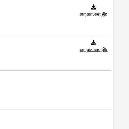
ទាញយកបទចម្រៀង
ទាញយកបទចម្រៀង