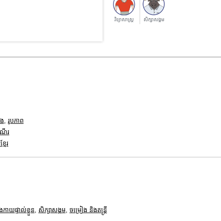
វិទ្យាសាស្រ្ត
សិក្សាសង្គម
ាង
,
រូបភាព
ំណើរ
្មែរ
ងកាយផ្ទាល់ខ្លួន
,
សិក្សាសង្គម
,
ចម្រៀង និងតន្ត្រី