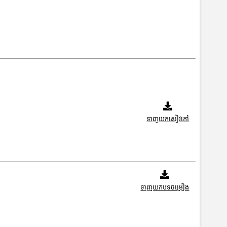
ទាញយកសៀវភៅ
ទាញយកបទចម្រៀង