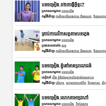
បទចម្រៀង ១២៣ធ្វើអ្វីខ្លះ?
ប្រភេទសកម្មភាព
បទចម្រៀង
កម្មវិធីសិក្សា
ការរីកចម្រើនរាងកាយ និងចលនា
,
ចិត្តចលភា
ត្រាប់កាយវិកាសត្វតាមបទភ្លេង
ប្រភេទសកម្មភាព
បទចម្រៀង
ប្រធានបទតាមខែ
សត្វ
កម្មវិធីសិក្សា
ការរីកចម្រើនរាងកាយ និងចលនា
,
ចិត្តចលភា
បទចម្រៀង ខ្ញុំនៅមានប្រយោជន៍
ប្រភេទសកម្មភាព
បទចម្រៀង
សៀវភៅ
រឿង ខ្ញុំមិនមែនគ្រាន់តែជាសំរាមនោះទេ
កម្មវិធីសិក្សា
បរិស្ថាន
,
សកម្មភាពប្រចាំថ្ងៃ
,
វិទ្យាសាស្រ្ត
,
សិក
បទចម្រៀង លោកតាអាប្រាហាំ
ប្រភេទសកម្មភាព
បទចម្រៀង
,
កិច្ចតែងការ