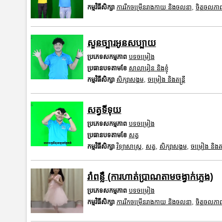
កម្មវិធីសិក្សា
ការរីកចម្រើនរាងកាយ និងចលនា
,
ចិត្តចលភា
សួនច្បារអូនសប្បាយ
ប្រភេទសកម្មភាព
បទចម្រៀង
ប្រធានបទតាមខែ
សាលារៀន និងខ្ញុំ
កម្មវិធីសិក្សា
សិក្សាសង្គម
,
ចម្រៀង និងតន្ត្រី
សត្វទីទុយ
ប្រភេទសកម្មភាព
បទចម្រៀង
ប្រធានបទតាមខែ
សត្វ
កម្មវិធីសិក្សា
វិទ្យាសាស្រ្ត
,
សត្វ
,
សិក្សាសង្គម
,
ចម្រៀង និងតន្ត
រាំពន្លឺ (ការហាត់ប្រាណតាមចង្វាក់ភ្លេង)
ប្រភេទសកម្មភាព
បទចម្រៀង
កម្មវិធីសិក្សា
ការរីកចម្រើនរាងកាយ និងចលនា
,
ចិត្តចលភា