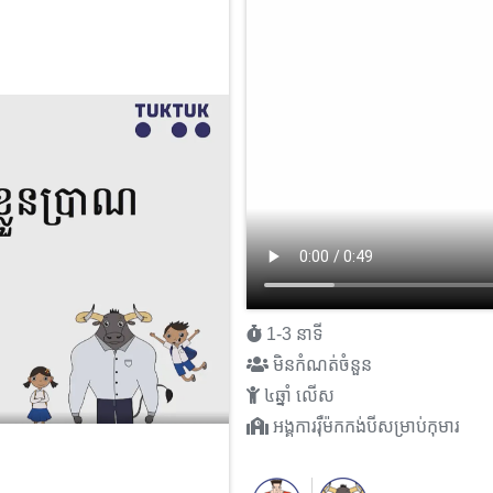
1-3 នាទី
មិនកំណត់ចំនួន
៤ឆ្នាំ លើស
អង្គការរ៉ឺម៉កកង់បីសម្រាប់កុមារ