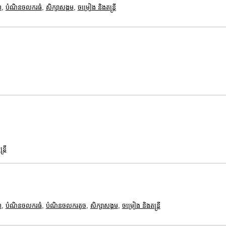
ព
,
បំណិនចលករធំ
,
សិក្សាសង្គម
,
ចម្រៀង និងតន្ត្រី
្រី
ព
,
បំណិនចលករធំ
,
បំណិនចលករតូច
,
សិក្សាសង្គម
,
ចម្រៀង និងតន្ត្រី