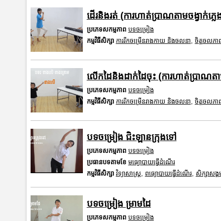
ដើរនិងរត់ (ការហាត់ប្រាណតាមចង្វាក់ភ្លេ
ប្រភេទសកម្មភាព
បទចម្រៀង
កម្មវិធីសិក្សា
ការរីកចម្រើនរាងកាយ និងចលនា
,
ចិត្តចលភា
លើកដៃនិងដាក់ដៃចុះ (ការហាត់ប្រាណតាមច
ប្រភេទសកម្មភាព
បទចម្រៀង
កម្មវិធីសិក្សា
ការរីកចម្រើនរាងកាយ និងចលនា
,
ចិត្តចលភា
បទចម្រៀង ជិះឡានក្រុងទៅ
ប្រភេទសកម្មភាព
បទចម្រៀង
ប្រធានបទតាមខែ
មធ្យោបាយធ្វើដំណើរ
កម្មវិធីសិក្សា
វិទ្យាសាស្រ្ត
,
ពធ្យោបាយធ្វើដំណើរ
,
សិក្សាសង្គ
បទចម្រៀង ម្រាមដៃ
ប្រភេទសកម្មភាព
បទចម្រៀង