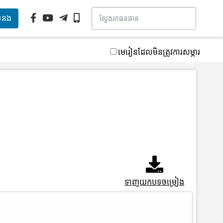
ទំនង
មេរៀនដែលមិនត្រូវការសម្ភារ
ទាញយកបទចម្រៀង