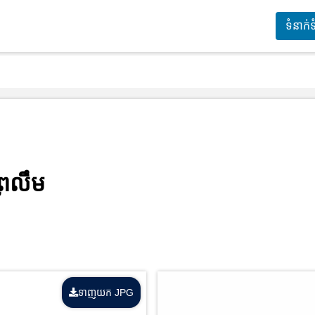
ទំនាក់
្រលឹម
ទាញយក JPG