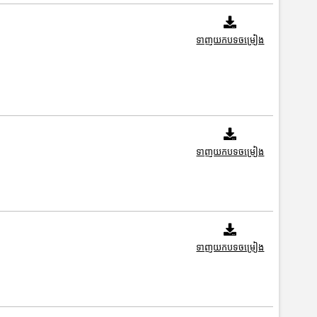
ទាញយកបទចម្រៀង
ទាញយកបទចម្រៀង
ទាញយកបទចម្រៀង