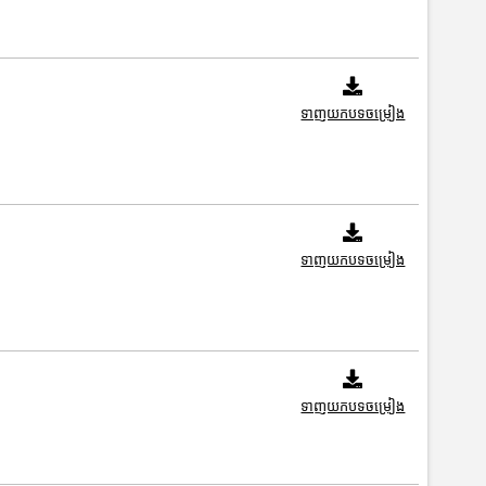
ទាញយកបទចម្រៀង
ទាញយកបទចម្រៀង
ទាញយកបទចម្រៀង