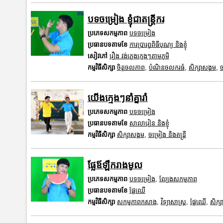
បទចម្រៀង​ ខ្ញុំជាតន្រ្តីករ
ប្រភេទសកម្មភាព
បទចម្រៀង
ប្រធានបទតាមខែ
ការប្រារព្ធពិធីបុណ្យ និងខ្ញុំ
សៀវភៅ
រឿង វង់ភ្លេងក្មេងៗតាមភូមិ
កម្មវិធីសិក្សា
ចិត្តចលភាព
,
បំណិនចលករធំ
,
សិក្សាសង្គម
,
ច
យើងក្មេងៗនាំគ្នារាំ
ប្រភេទសកម្មភាព
បទចម្រៀង
ប្រធានបទតាមខែ
សាលារៀន និងខ្ញុំ
កម្មវិធីសិក្សា
សិក្សាសង្គម
,
ចម្រៀង និងតន្ត្រី
ផ្លែឪឡឹករាងមូល
ប្រភេទសកម្មភាព
បទចម្រៀង
,
ល្បែងសកម្មភាព
ប្រធានបទតាមខែ
ផ្លែឈើ
កម្មវិធីសិក្សា
សកម្មភាពកសាង
,
វិទ្យាសាស្រ្ត
,
ផ្លែឈើ
,
សិក្ស