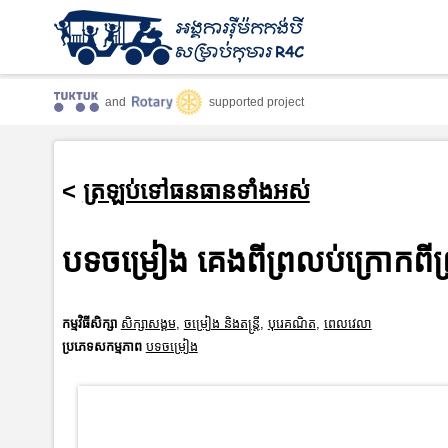
and
supported project
<
ត្រឡប់ទៅធនធានទាំងអស់
បទចម្រៀង គេងពីព្រលប់ក្រោកពីព
កម្មវិធីសិក្សា
សិក្សាសង្គម
,
ចម្រៀង និងតន្ត្រី
,
បុរេគណិត
,
ពេលវេលា
ប្រភេទសកម្មភាព
បទចម្រៀង