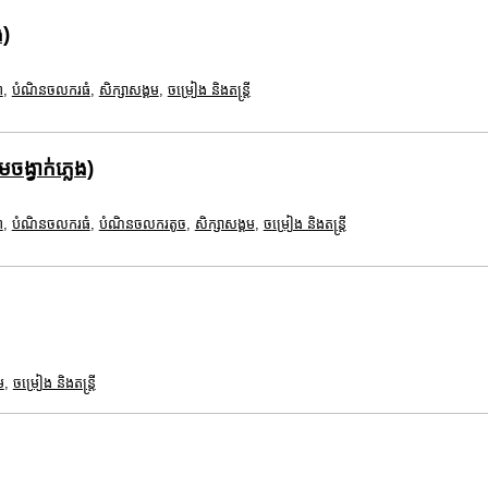
ង)
ព
,
បំណិនចលករធំ
,
សិក្សាសង្គម
,
ចម្រៀង និងតន្ត្រី
ង្វាក់ភ្លេង)
ព
,
បំណិនចលករធំ
,
បំណិនចលករតូច
,
សិក្សាសង្គម
,
ចម្រៀង និងតន្ត្រី
ម
,
ចម្រៀង និងតន្ត្រី