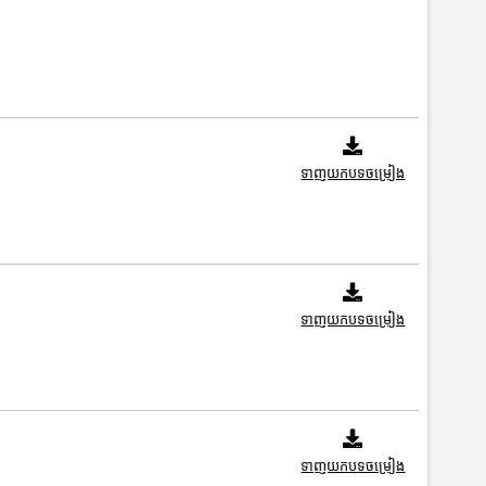
ទាញយកបទចម្រៀង
ទាញយកបទចម្រៀង
ទាញយកបទចម្រៀង