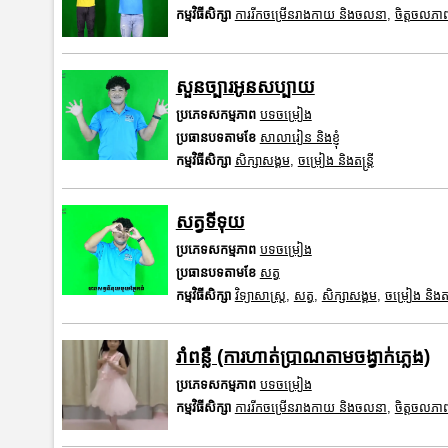
កម្មវិធីសិក្សា
ការរីកចម្រើនរាងកាយ និងចលនា
,
ចិត្តចលភា
សួនច្បារអូនសប្បាយ
ប្រភេទសកម្មភាព
បទចម្រៀង
ប្រធានបទតាមខែ
សាលារៀន និងខ្ញុំ
កម្មវិធីសិក្សា
សិក្សាសង្គម
,
ចម្រៀង និងតន្ត្រី
សត្វទីទុយ
ប្រភេទសកម្មភាព
បទចម្រៀង
ប្រធានបទតាមខែ
សត្វ
កម្មវិធីសិក្សា
វិទ្យាសាស្រ្ត
,
សត្វ
,
សិក្សាសង្គម
,
ចម្រៀង និងតន្ត
រាំពន្លឺ (ការហាត់ប្រាណតាមចង្វាក់ភ្លេង)
ប្រភេទសកម្មភាព
បទចម្រៀង
កម្មវិធីសិក្សា
ការរីកចម្រើនរាងកាយ និងចលនា
,
ចិត្តចលភា