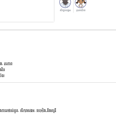
សិក្សាសង្គម
បុរេគណិត
ាង
,
រូបភាព
ំណើរ
្មែរ
ងកាយផ្ទាល់ខ្លួន
,
សិក្សាសង្គម
,
ចម្រៀង និងតន្ត្រី