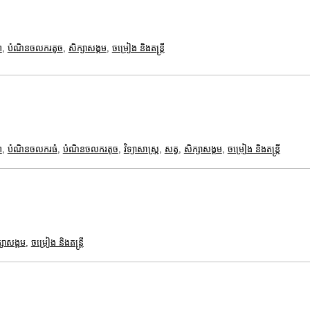
ព
,
បំណិនចលករតូច
,
សិក្សាសង្គម
,
ចម្រៀង និងតន្ត្រី
ព
,
បំណិនចលករធំ
,
បំណិនចលករតូច
,
វិទ្យាសាស្រ្ត
,
សត្វ
,
សិក្សាសង្គម
,
ចម្រៀង និងតន្ត្រី
្សាសង្គម
,
ចម្រៀង និងតន្ត្រី