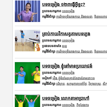
បទចម្រៀង ១២៣ធ្វើអ្វីខ្លះ?
ប្រភេទសកម្មភាព
បទចម្រៀង
កម្មវិធីសិក្សា
ការរីកចម្រើនរាងកាយ និងចលនា
,
ចិត្តចលភា
ត្រាប់កាយវិកាសត្វតាមបទភ្លេង
ប្រភេទសកម្មភាព
បទចម្រៀង
ប្រធានបទតាមខែ
សត្វ
កម្មវិធីសិក្សា
ការរីកចម្រើនរាងកាយ និងចលនា
,
ចិត្តចលភា
បទចម្រៀង ខ្ញុំនៅមានប្រយោជន៍
ប្រភេទសកម្មភាព
បទចម្រៀង
សៀវភៅ
រឿង ខ្ញុំមិនមែនគ្រាន់តែជាសំរាមនោះទេ
កម្មវិធីសិក្សា
បរិស្ថាន
,
សកម្មភាពប្រចាំថ្ងៃ
,
វិទ្យាសាស្រ្ត
,
សិក
បទចម្រៀង លោកតាអាប្រាហាំ
ប្រភេទសកម្មភាព
បទចម្រៀង
,
កិច្ចតែងការ