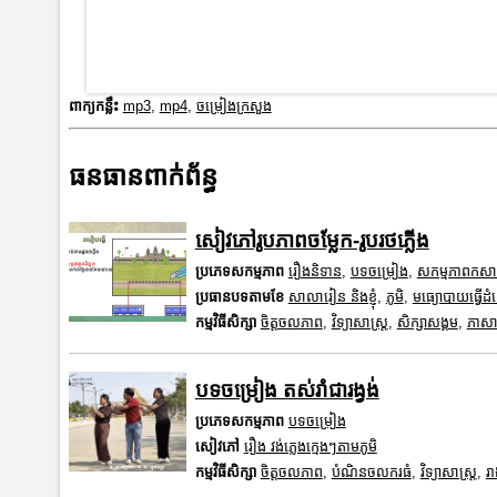
ពាក្យកន្លឹះ
mp3
,
mp4
,
ចម្រៀងក្រសួង
ធនធានពាក់ព័ន្ធ
សៀវភៅរូបភាពចម្លែក-រូបរថភ្លើង
ប្រភេទសកម្មភាព
រឿងនិទាន
,
បទចម្រៀង
,
សកម្មភាពកស
ប្រធានបទតាមខែ
សាលារៀន និងខ្ញុំ
,
ភូមិ
,
មធ្យោបាយធ្វើដ
កម្មវិធីសិក្សា
ចិត្តចលភាព
,
វិទ្យាសាស្រ្ត
,
សិក្សាសង្គម
,
ភាសាខ
បទចម្រៀង តស់រាំជារង្វង់
ប្រភេទសកម្មភាព
បទចម្រៀង
សៀវភៅ
រឿង វង់ភ្លេងក្មេងៗតាមភូមិ
កម្មវិធីសិក្សា
ចិត្តចលភាព
,
បំណិនចលករធំ
,
វិទ្យាសាស្រ្ត
,
រា