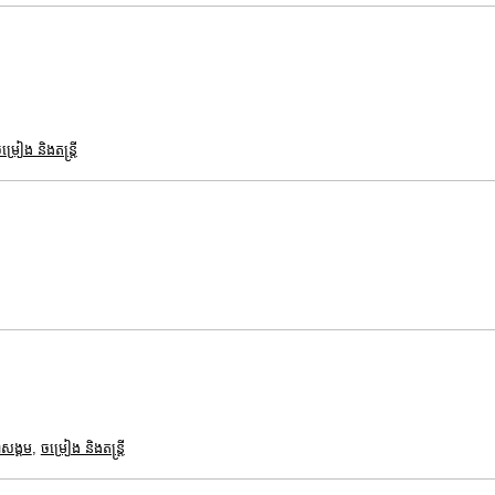
ម្រៀង និងតន្ត្រី
ាសង្គម
,
ចម្រៀង និងតន្ត្រី