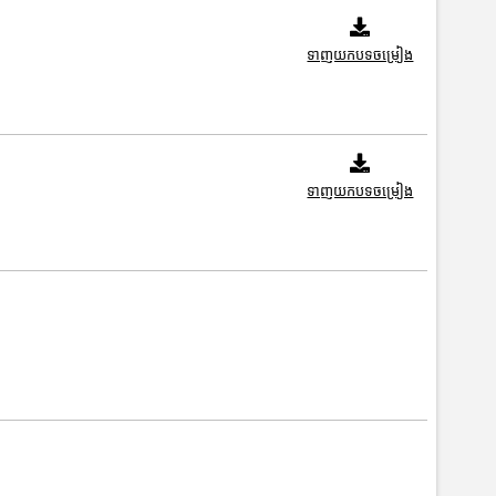
ទាញយកបទចម្រៀង
ទាញយកបទចម្រៀង