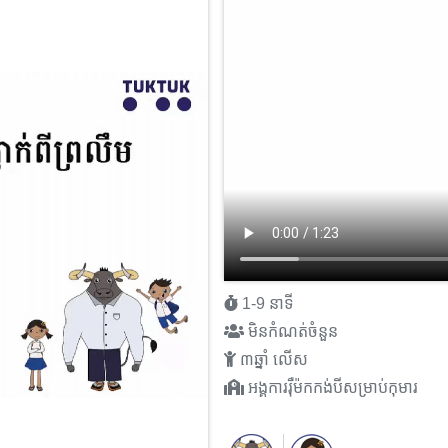
1-9 នាទី
មិនកំណត់ចំនួន
៣ឆ្នាំ លើស
អង្គការរុឺម៉កកង់បីសម្រាប់កុមារ