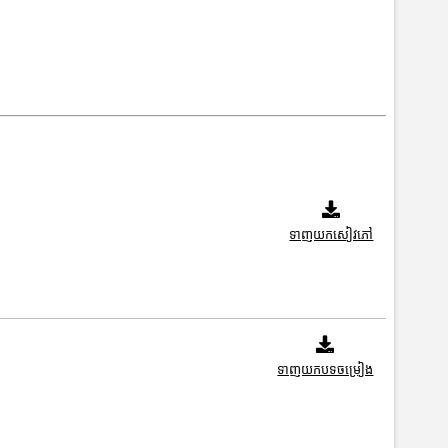
ទាញយកសៀវភៅ
ទាញយកបទចម្រៀង