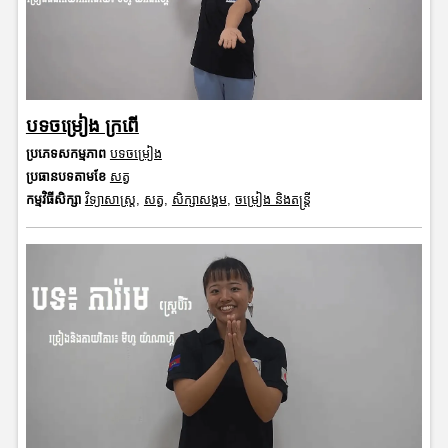
បទចម្រៀង ក្រពើ
ប្រភេទសកម្មភាព
បទចម្រៀង
ប្រធានបទតាមខែ
សត្វ
កម្មវិធីសិក្សា
វិទ្យាសាស្រ្ត
,
សត្វ
,
សិក្សាសង្គម
,
ចម្រៀង និងតន្ត្រី