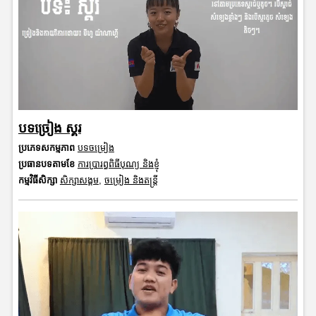
បទច្រៀង ស្គរ
ប្រភេទសកម្មភាព
បទចម្រៀង
ប្រធានបទតាមខែ
ការប្រារព្ធពិធីបុណ្យ និងខ្ញុំ
កម្មវិធីសិក្សា
សិក្សាសង្គម
,
ចម្រៀង និងតន្ត្រី