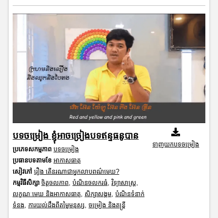
បទចម្រៀង ខ្ញុំអាចច្រៀងបទឥន្ទធនូបាន
ទាញយកបទចម្រៀង
ប្រភេទសកម្មភាព
បទចម្រៀង
ប្រធានបទតាមខែ
អាកាសធាតុ
សៀវភៅ
រឿង តើនរណាជាអ្នកលាបពណ៌មេឃ?
កម្មវិធីសិក្សា
ចិត្តចលភាព
,
បំណិនចលករធំ
,
វិទ្យាសាស្រ្ត
,
លក្ខណៈមេឃ និងអាកាសធាតុ
,
សិក្សាសង្គម
,
បំណិនទំនាក់
ទំនង
,
ការយល់ដឹងពីតម្លៃមនុស្ស
,
ចម្រៀង និងតន្ត្រី