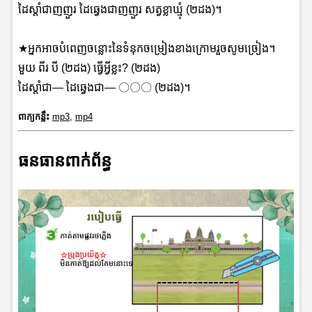
ដៃស្តាំជាញញួរ ដៃឆ្វេងជាញញួរ​ សត្វខ្លាឃ្មុំ (២ដង)។
★អ្នក​អាច​បំពេញចន្លោះនៃទំនុក​ចម្រៀងខាងក្រោមរួចសូមច្រៀង។
មួយ ពីរ បី (២ដង) ធ្វើអ្វីខ្លះ? (២ដង)
ដៃស្តាំជា— ដៃឆ្វេងជា—​ 〇〇〇 (២ដង)។
ពាក្យកន្លឹះ
mp3
,
mp4
ធនធានពាក់ព័ន្ធ