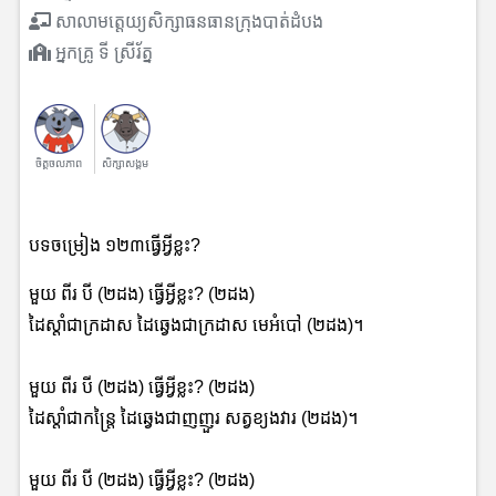
សាលាមត្តេយ្យសិក្សាធនធានក្រុងបាត់ដំបង
អ្នកគ្រូ ទី​ ស្រីរ័ត្ន
ចិត្តចលភាព
សិក្សាសង្គម
បទចម្រៀង ១២៣ធ្វើអ្វីខ្លះ?
មួយ ពីរ បី (២ដង) ធ្វើអ្វីខ្លះ? (២ដង)
ដៃស្តាំជាក្រដាស ដៃឆ្វេងជាក្រដាស​ មេអំបៅ (២ដង)។
មួយ ពីរ បី (២ដង) ធ្វើអ្វីខ្លះ? (២ដង)
ដៃស្តាំជាកន្ត្រៃ ដៃឆ្វេងជាញញួរ​ សត្វខ្យងវារ (២ដង)។
មួយ ពីរ បី (២ដង) ធ្វើអ្វីខ្លះ? (២ដង)