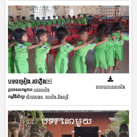
បទចម្រៀង រថភ្លើង￼
ទាញយកបទចម្រៀង
ប្រភេទសកម្មភាព
បទចម្រៀង
កម្មវិធីសិក្សា
សិក្សាសង្គម
,
ចម្រៀង និងតន្ត្រី