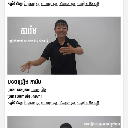
កម្មវិធីសិក្សា
វិទ្យាសាស្រ្ត
,
អាហារូបត្ថម្ភ
,
សិក្សាសង្គម
,
ចម្រៀង និងតន្ត្រី
បទចម្រៀង ការ៉េម
ប្រភេទសកម្មភាព
បទចម្រៀង
ប្រធានបទតាមខែ
អារហារ
កម្មវិធីសិក្សា
វិទ្យាសាស្រ្ត
,
អាហារូបត្ថម្ភ
,
សិក្សាសង្គម
,
ចម្រៀង និងតន្ត្រី