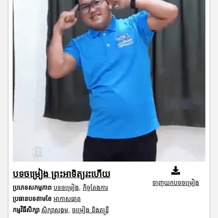
បទចម្រៀង ព្រះអាទិត្យរះហើយ
ទាញយកបទចម្រៀង
ប្រភេទសកម្មភាព
បទចម្រៀង
,
កិច្ចតែងការ
ប្រធានបទតាមខែ
អាកាសធាតុ
កម្មវិធីសិក្សា
សិក្សាសង្គម
,
ចម្រៀង និងតន្ត្រី