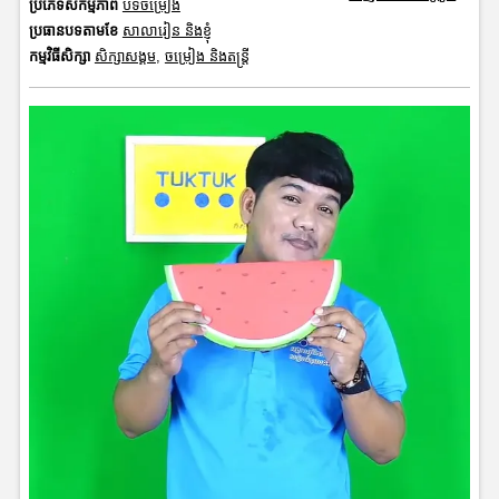
ប្រភេទសកម្មភាព
បទចម្រៀង
ប្រធានបទតាមខែ
សាលារៀន និងខ្ញុំ
កម្មវិធីសិក្សា
សិក្សាសង្គម
,
ចម្រៀង និងតន្ត្រី