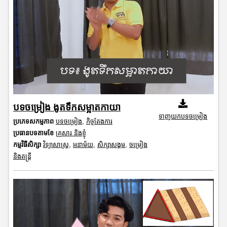
បទចម្រៀង ងូតទឹកសម្អាតកាយា
ទាញយកបទចម្រៀង
ប្រភេទសកម្មភាព
បទចម្រៀង
,
កិច្ចតែងការ
ប្រធានបទតាមខែ
គ្រួសារ និងខ្ញុំ
កម្មវិធីសិក្សា
វិទ្យាសាស្រ្ត
,
អនាម័យ
,
សិក្សាសង្គម
,
ចម្រៀង
និងតន្ត្រី