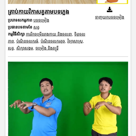
ត្រាប់កាយវិកាសត្វតាមបទភ្លេង
ទាញយកបទចម្រៀង
ប្រភេទសកម្មភាព
បទចម្រៀង
ប្រធានបទតាមខែ
សត្វ
កម្មវិធីសិក្សា
ការរីកចម្រើនរាងកាយ និងចលនា
,
ចិត្តចល
ភាព
,
បំណិនចលករធំ
,
បំណិនចលករតូច
,
វិទ្យាសាស្រ្ត
,
សត្វ
,
សិក្សាសង្គម
,
ចម្រៀង និងតន្ត្រី