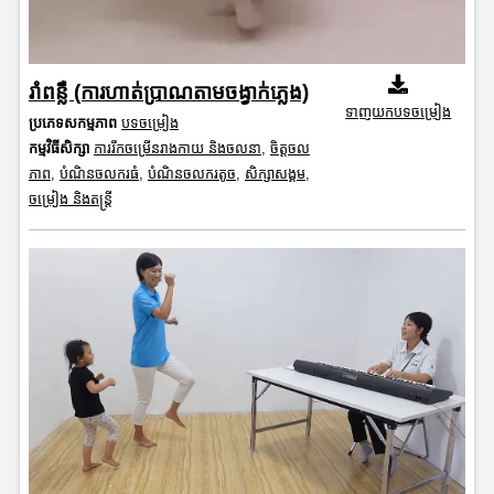
រាំពន្លឺ (ការហាត់ប្រាណតាមចង្វាក់ភ្លេង)
ទាញយកបទចម្រៀង
ប្រភេទសកម្មភាព
បទចម្រៀង
កម្មវិធីសិក្សា
ការរីកចម្រើនរាងកាយ និងចលនា
,
ចិត្តចល
ភាព
,
បំណិនចលករធំ
,
បំណិនចលករតូច
,
សិក្សាសង្គម
,
ចម្រៀង និងតន្ត្រី