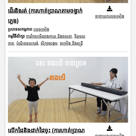
ដើរនិងរត់ (ការហាត់ប្រាណតាមចង្វាក់
ទាញយកបទចម្រៀង
ភ្លេង)
ប្រភេទសកម្មភាព
បទចម្រៀង
កម្មវិធីសិក្សា
ការរីកចម្រើនរាងកាយ និងចលនា
,
ចិត្តចល
ភាព
,
បំណិនចលករធំ
,
សិក្សាសង្គម
,
ចម្រៀង និងតន្ត្រី
លើកដៃនិងដាក់ដៃចុះ (ការហាត់ប្រាណ
ទាញយកបទចម្រៀង