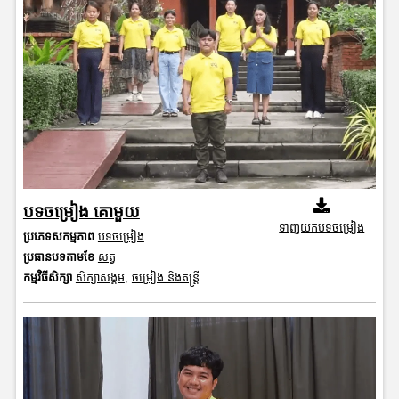
បទចម្រៀង គោមួយ
ទាញយកបទចម្រៀង
ប្រភេទសកម្មភាព
បទចម្រៀង
ប្រធានបទតាមខែ
សត្វ
កម្មវិធីសិក្សា
សិក្សាសង្គម
,
ចម្រៀង និងតន្ត្រី