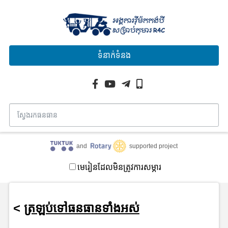
ទំនាក់ទំនង
and
supported project
មេរៀនដែលមិនត្រូវការសម្ភារ
<
ត្រឡប់ទៅធនធានទាំងអស់