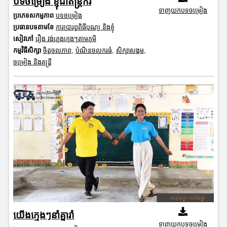
បទចម្រៀង​ ខ្ញុំជាតន្រ្តីករ
ទាញយកបទចម្រៀង
ប្រភេទសកម្មភាព
បទចម្រៀង
ប្រធានបទតាមខែ
ការប្រារព្ធពិធីបុណ្យ និងខ្ញុំ
សៀវភៅ
រឿង វង់ភ្លេងក្មេងៗតាមភូមិ
កម្មវិធីសិក្សា
ចិត្តចលភាព
,
បំណិនចលករធំ
,
សិក្សាសង្គម
,
ចម្រៀង និងតន្ត្រី
យើងក្មេងៗនាំគ្នារាំ
ទាញយកបទចម្រៀង