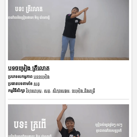
បទចម្រៀង ត្រីលោត
ប្រភេទសកម្មភាព
បទចម្រៀង
ប្រធានបទតាមខែ
សត្វ
កម្មវិធីសិក្សា
វិទ្យាសាស្រ្ត
,
សត្វ
,
សិក្សាសង្គម
,
ចម្រៀង និងតន្ត្រី