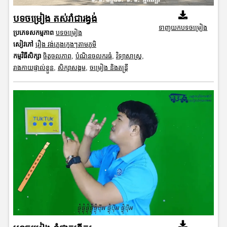
បទចម្រៀង តស់រាំជារង្វង់
ទាញយកបទចម្រៀង
ប្រភេទសកម្មភាព
បទចម្រៀង
សៀវភៅ
រឿង វង់ភ្លេងក្មេងៗតាមភូមិ
កម្មវិធីសិក្សា
ចិត្តចលភាព
,
បំណិនចលករធំ
,
វិទ្យាសាស្រ្ត
,
រាងកាយផ្ទាល់ខ្លួន
,
សិក្សាសង្គម
,
ចម្រៀង និងតន្ត្រី