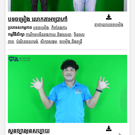
បទចម្រៀង លោកតាអាប្រាហាំ
ទាញយកបទចម្រៀង
ប្រភេទសកម្មភាព
បទចម្រៀង
,
កិច្ចតែងការ
កម្មវិធីសិក្សា
ការរីកចម្រើនរាងកាយ និងចលនា
,
ចិត្តចល
ភាព
,
បំណិនចលករធំ
,
សិក្សាសង្គម
,
ចម្រៀង និងតន្ត្រី
សួនច្បារអូនសប្បាយ