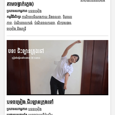
តាមចង្វាក់ភ្លេង)
ប្រភេទសកម្មភាព
បទចម្រៀង
កម្មវិធីសិក្សា
ការរីកចម្រើនរាងកាយ និងចលនា
,
ចិត្តចល
ភាព
,
បំណិនចលករធំ
,
បំណិនចលករតូច
,
សិក្សាសង្គម
,
ចម្រៀង និងតន្ត្រី
បទចម្រៀង ជិះឡានក្រុងទៅ
ប្រភេទសកម្មភាព
បទចម្រៀង
ប្រធានបទតាមខែ
មធ្យោបាយធ្វើដំណើរ