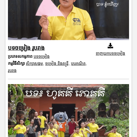
បទចម្រៀង រូបរាង
ទាញយកបទចម្រៀង
ប្រភេទសកម្មភាព
បទចម្រៀង
កម្មវិធីសិក្សា
សិក្សាសង្គម
,
ចម្រៀង និងតន្ត្រី
,
បុរេគណិត
,
រូបរាង