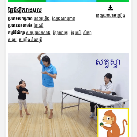
ផ្លែឪឡឹករាងមូល
ទាញយកបទចម្រៀង
ប្រភេទសកម្មភាព
បទចម្រៀង
,
ល្បែងសកម្មភាព
ប្រធានបទតាមខែ
ផ្លែឈើ
កម្មវិធីសិក្សា
សកម្មភាពកសាង
,
វិទ្យាសាស្រ្ត
,
ផ្លែឈើ
,
សិក្សា
សង្គម
,
ចម្រៀង និងតន្ត្រី