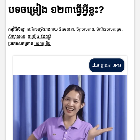
បទចម្រៀង ១២៣ធ្វើអ្វីខ្លះ?
កម្មវិធីសិក្សា
ការរីកចម្រើនរាងកាយ និងចលនា
,
ចិត្តចលភាព
,
បំណិនចលករតូច
,
សិក្សាសង្គម
,
ចម្រៀង និងតន្ត្រី
ប្រភេទសកម្មភាព
បទចម្រៀង
ទាញយក JPG