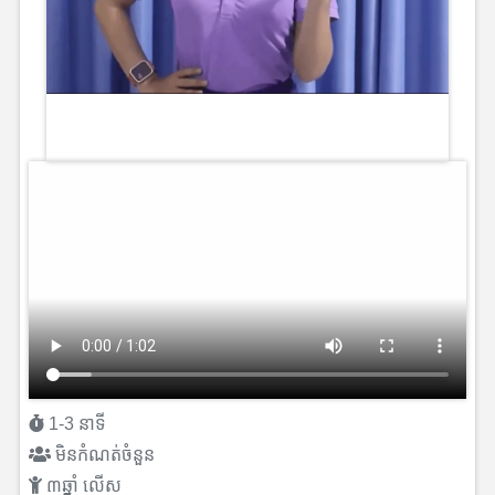
1-3 នាទី
មិនកំណត់ចំនួន
៣ឆ្នាំ លើស