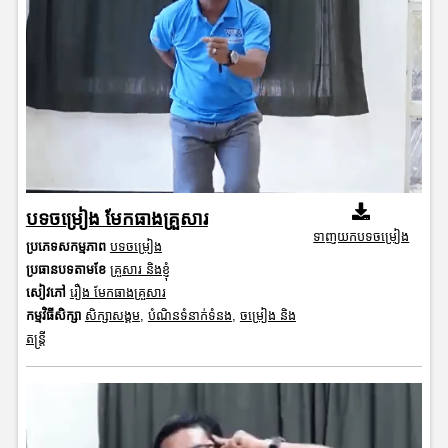
បទចម្រៀង មែកធាងគ្រួសារ
ទាញយកបទចម្រៀង
ប្រភេទសកម្មភាព
បទចម្រៀង
ប្រធានបទតាមខែ
គ្រួសារ និងខ្ញុំ
សៀវភៅ
រឿង មែកធាងគ្រួសារ
កម្មវិធីសិក្សា
សិក្សាសង្គម
,
បំណិនទំនាក់ទំនង
,
ចម្រៀង និង
តន្ត្រី