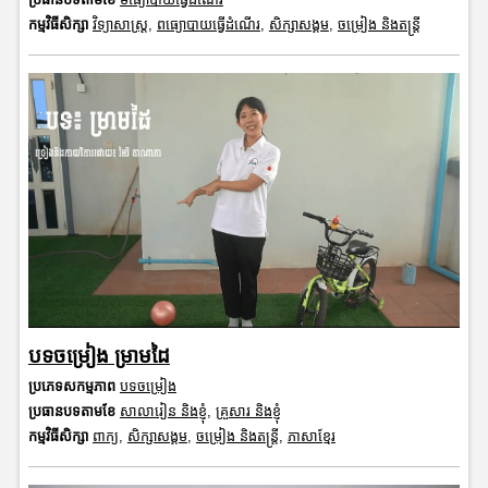
កម្មវិធីសិក្សា
វិទ្យាសាស្រ្ត
,
ពធ្យោបាយធ្វើដំណើរ
,
សិក្សាសង្គម
,
ចម្រៀង និងតន្ត្រី
បទចម្រៀង ម្រាមដៃ
ប្រភេទសកម្មភាព
បទចម្រៀង
ប្រធានបទតាមខែ
សាលារៀន និងខ្ញុំ
,
គ្រួសារ និងខ្ញុំ
កម្មវិធីសិក្សា
ពាក្យ
,
សិក្សាសង្គម
,
ចម្រៀង និងតន្ត្រី
,
ភាសាខ្មែរ