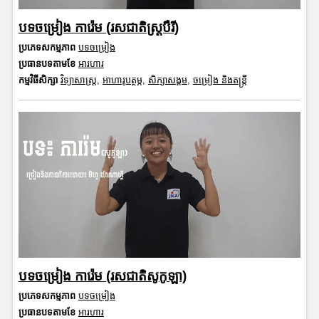
បទចម្រៀង ការ៉េម (រសជាតិស្ត្របឺរី)
ប្រភេទសកម្មភាព
បទចម្រៀង
ប្រធានបទតាមខែ
អារហារ
កម្មវិធីសិក្សា
វិទ្យាសាស្រ្ត
,
អាហារូបត្ថម្ភ
,
សិក្សាសង្គម
,
ចម្រៀង និងតន្ត្រី
បទចម្រៀង ការ៉េម (រសជាតិសូកូឡា)
ប្រភេទសកម្មភាព
បទចម្រៀង
ប្រធានបទតាមខែ
អារហារ