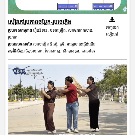
សៀវភៅរូបភាពចម្លែក-រូបរថភ្លើង
ទាញយក
ប្រភេទសកម្មភាព
រឿងនិទាន
,
បទចម្រៀង
,
សកម្មភាពកសាង
,
សៀវភៅ
រូបភាព
ប្រធានបទតាមខែ
សាលារៀន និងខ្ញុំ
,
ភូមិ
,
មធ្យោបាយធ្វើដំណើរ
កម្មវិធីសិក្សា
ចិត្តចលភាព
,
វិទ្យាសាស្រ្ត
,
សិក្សាសង្គម
,
ភាសាខ្មែរ