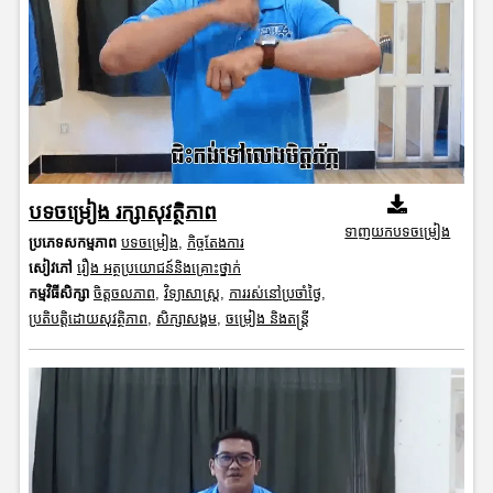
បទចម្រៀង រក្សាសុវត្ថិភាព
ទាញយកបទចម្រៀង
ប្រភេទសកម្មភាព
បទចម្រៀង
,
កិច្ចតែងការ
សៀវភៅ
រឿង អត្ថប្រយោជន៍និងគ្រោះថ្នាក់
កម្មវិធីសិក្សា
ចិត្តចលភាព
,
វិទ្យាសាស្រ្ត
,
ការរស់នៅប្រចាំថ្ងៃ
,
ប្រតិបត្តិដោយសុវត្ថិភាព
,
សិក្សាសង្គម
,
ចម្រៀង និងតន្ត្រី