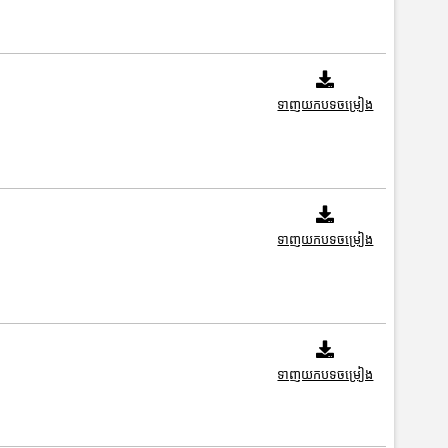
ទាញយកបទចម្រៀង
ទាញយកបទចម្រៀង
ទាញយកបទចម្រៀង