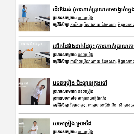
ដើរនិងរត់ (ការហាត់ប្រាណតាមចង្វាក់ភ្លេ
ប្រភេទសកម្មភាព
បទចម្រៀង
កម្មវិធីសិក្សា
ការរីកចម្រើនរាងកាយ និងចលនា
,
ចិត្តចលភា
លើកដៃនិងដាក់ដៃចុះ (ការហាត់ប្រាណតាមច
ប្រភេទសកម្មភាព
បទចម្រៀង
កម្មវិធីសិក្សា
ការរីកចម្រើនរាងកាយ និងចលនា
,
ចិត្តចលភា
បទចម្រៀង ជិះឡានក្រុងទៅ
ប្រភេទសកម្មភាព
បទចម្រៀង
ប្រធានបទតាមខែ
មធ្យោបាយធ្វើដំណើរ
កម្មវិធីសិក្សា
វិទ្យាសាស្រ្ត
,
ពធ្យោបាយធ្វើដំណើរ
,
សិក្សាសង្គ
បទចម្រៀង ម្រាមដៃ
ប្រភេទសកម្មភាព
បទចម្រៀង