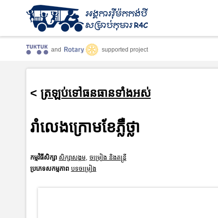
and
supported project
<
ត្រឡប់ទៅធនធានទាំងអស់
រាំលេងក្រោមខែភ្លឺថ្លា
កម្មវិធីសិក្សា
សិក្សាសង្គម
,
ចម្រៀង និងតន្ត្រី
ប្រភេទសកម្មភាព
បទចម្រៀង