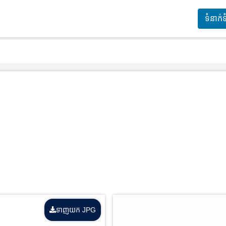
ទំនាក់
ទាញយក JPG