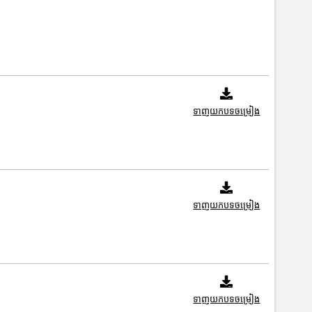
ទាញយកបទចម្រៀង
ទាញយកបទចម្រៀង
ទាញយកបទចម្រៀង