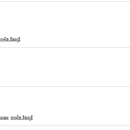
ម្រៀង និងតន្ត្រី
ាសង្គម
,
ចម្រៀង និងតន្ត្រី