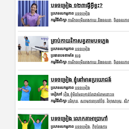
បទចម្រៀង ១២៣ធ្វើអ្វីខ្លះ?
ប្រភេទសកម្មភាព
បទចម្រៀង
កម្មវិធីសិក្សា
ការរីកចម្រើនរាងកាយ និងចលនា
,
ចិត្តចលភា
ត្រាប់កាយវិកាសត្វតាមបទភ្លេង
ប្រភេទសកម្មភាព
បទចម្រៀង
ប្រធានបទតាមខែ
សត្វ
កម្មវិធីសិក្សា
ការរីកចម្រើនរាងកាយ និងចលនា
,
ចិត្តចលភា
បទចម្រៀង ខ្ញុំនៅមានប្រយោជន៍
ប្រភេទសកម្មភាព
បទចម្រៀង
សៀវភៅ
រឿង ខ្ញុំមិនមែនគ្រាន់តែជាសំរាមនោះទេ
កម្មវិធីសិក្សា
បរិស្ថាន
,
សកម្មភាពប្រចាំថ្ងៃ
,
វិទ្យាសាស្រ្ត
,
សិក
បទចម្រៀង លោកតាអាប្រាហាំ
ប្រភេទសកម្មភាព
បទចម្រៀង
,
កិច្ចតែងការ