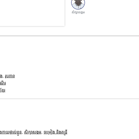
សិក្សាសង្គម
ាង
,
រូបភាព
ំណើរ
្មែរ
ងកាយផ្ទាល់ខ្លួន
,
សិក្សាសង្គម
,
ចម្រៀង និងតន្ត្រី