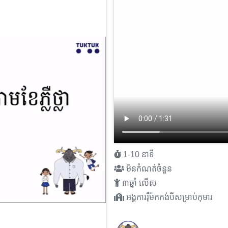
1-10 នាទី
មិនកំណត់ចំនួន
៣ឆ្នាំ លើស
អង្គការរុឺម៉កកង់បីសម្រាប់កុមារ