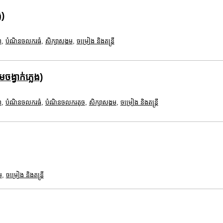
ង)
ព
,
បំណិនចលករធំ
,
សិក្សាសង្គម
,
ចម្រៀង និងតន្ត្រី
ង្វាក់ភ្លេង)
ព
,
បំណិនចលករធំ
,
បំណិនចលករតូច
,
សិក្សាសង្គម
,
ចម្រៀង និងតន្ត្រី
ម
,
ចម្រៀង និងតន្ត្រី