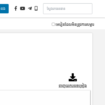
ទំនង
មេរៀនដែលមិនត្រូវការសម្ភារ
ទាញយកបទចម្រៀង