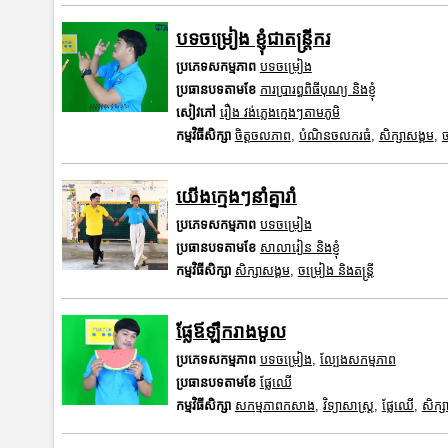
បទចម្រៀង​ ខ្ញុំជាតន្រ្តីករ
ប្រភេទសកម្មភាព
បទចម្រៀង
ប្រធានបទតាមខែ
ការប្រារព្ធពិធីបុណ្យ និងខ្ញុំ
សៀវភៅ
រឿង វង់ភ្លេងក្មេងៗតាមភូមិ
កម្មវិធីសិក្សា
ចិត្តចលភាព
,
បំណិនចលករធំ
,
សិក្សាសង្គម
,
ច
យើងក្មេងៗនាំគ្នារាំ
ប្រភេទសកម្មភាព
បទចម្រៀង
ប្រធានបទតាមខែ
សាលារៀន និងខ្ញុំ
កម្មវិធីសិក្សា
សិក្សាសង្គម
,
ចម្រៀង និងតន្ត្រី
ផ្លែឪឡឹករាងមូល
ប្រភេទសកម្មភាព
បទចម្រៀង
,
ល្បែងសកម្មភាព
ប្រធានបទតាមខែ
ផ្លែឈើ
កម្មវិធីសិក្សា
សកម្មភាពកសាង
,
វិទ្យាសាស្រ្ត
,
ផ្លែឈើ
,
សិក្ស