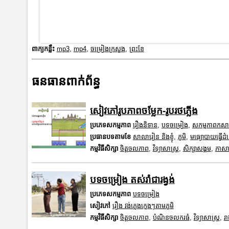
ពាក្យកន្លឹះ
mp3
,
mp4
,
ចម្រៀងក្រសួង
,
ព្រះខែ
ធនធានពាក់ព័ន្ធ
សៀវភៅរូបភាពចម្លែក-រូបរថភ្លើង
ប្រភេទសកម្មភាព
រឿងនិទាន
,
បទចម្រៀង
,
សកម្មភាពកស
ប្រធានបទតាមខែ
សាលារៀន និងខ្ញុំ
,
ភូមិ
,
មធ្យោបាយធ្វើដ
កម្មវិធីសិក្សា
ចិត្តចលភាព
,
វិទ្យាសាស្រ្ត
,
សិក្សាសង្គម
,
ភាសាខ
បទចម្រៀង តស់រាំជារង្វង់
ប្រភេទសកម្មភាព
បទចម្រៀង
សៀវភៅ
រឿង វង់ភ្លេងក្មេងៗតាមភូមិ
កម្មវិធីសិក្សា
ចិត្តចលភាព
,
បំណិនចលករធំ
,
វិទ្យាសាស្រ្ត
,
រា