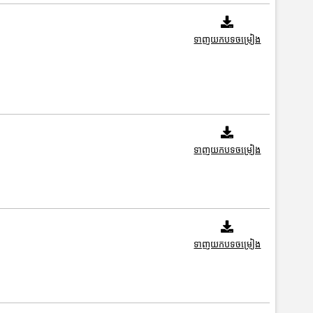
ទាញយកបទចម្រៀង
ទាញយកបទចម្រៀង
ទាញយកបទចម្រៀង