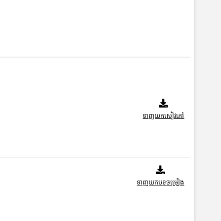
ទាញយកសៀវភៅ
ទាញយកបទចម្រៀង