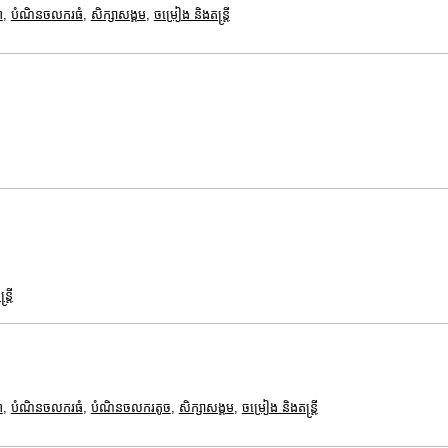
ព
,
បំណិនចលករធំ
,
សិក្សាសង្គម
,
ចម្រៀង និងតន្ត្រី
្រី
ព
,
បំណិនចលករធំ
,
បំណិនចលករតូច
,
សិក្សាសង្គម
,
ចម្រៀង និងតន្ត្រី