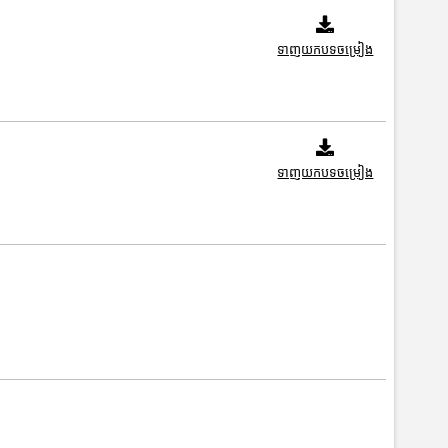
ទាញយកបទចម្រៀង
ទាញយកបទចម្រៀង