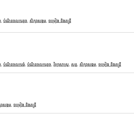
ព
,
បំណិនចលករតូច
,
សិក្សាសង្គម
,
ចម្រៀង និងតន្ត្រី
ព
,
បំណិនចលករធំ
,
បំណិនចលករតូច
,
វិទ្យាសាស្រ្ត
,
សត្វ
,
សិក្សាសង្គម
,
ចម្រៀង និងតន្ត្រី
្សាសង្គម
,
ចម្រៀង និងតន្ត្រី