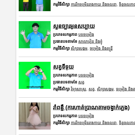
កម្មវិធីសិក្សា
ការរីកចម្រើនរាងកាយ និងចលនា
,
ចិត្តចលភា
សួនច្បារអូនសប្បាយ
ប្រភេទសកម្មភាព
បទចម្រៀង
ប្រធានបទតាមខែ
សាលារៀន និងខ្ញុំ
កម្មវិធីសិក្សា
សិក្សាសង្គម
,
ចម្រៀង និងតន្ត្រី
សត្វទីទុយ
ប្រភេទសកម្មភាព
បទចម្រៀង
ប្រធានបទតាមខែ
សត្វ
កម្មវិធីសិក្សា
វិទ្យាសាស្រ្ត
,
សត្វ
,
សិក្សាសង្គម
,
ចម្រៀង និងតន្ត
រាំពន្លឺ (ការហាត់ប្រាណតាមចង្វាក់ភ្លេង)
ប្រភេទសកម្មភាព
បទចម្រៀង
កម្មវិធីសិក្សា
ការរីកចម្រើនរាងកាយ និងចលនា
,
ចិត្តចលភា