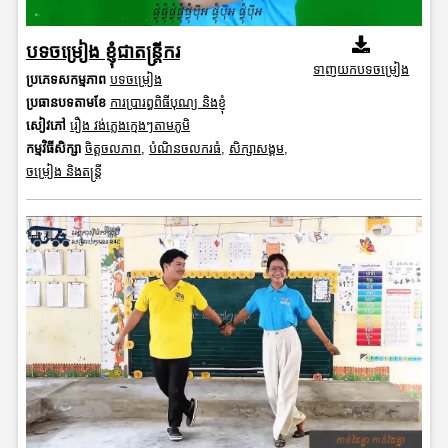
បទចម្រៀង​ ខ្ញុំជាតន្រ្តីករ
ទាញយកបទចម្រៀង
ប្រភេទសកម្មភាព
បទចម្រៀង
ប្រធានបទតាមខែ
ការប្រារព្ធពិធីបុណ្យ និងខ្ញុំ
សៀវភៅ
រឿង វង់ភ្លេងក្មេងៗតាមភូមិ
កម្មវិធីសិក្សា
ចិត្តចលភាព
,
បំណិនចលករធំ
,
សិក្សាសង្គម
,
ចម្រៀង និងតន្ត្រី