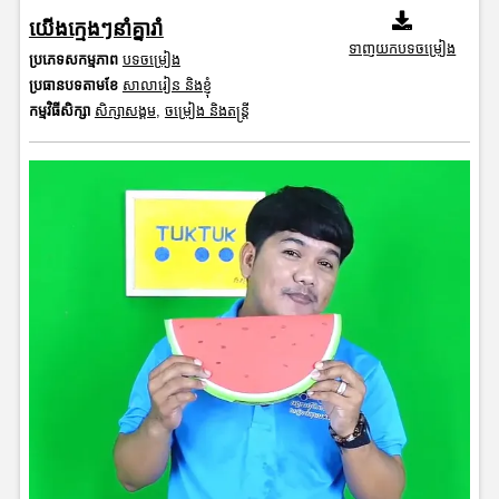
យើងក្មេងៗនាំគ្នារាំ
ទាញយកបទចម្រៀង
ប្រភេទសកម្មភាព
បទចម្រៀង
ប្រធានបទតាមខែ
សាលារៀន និងខ្ញុំ
កម្មវិធីសិក្សា
សិក្សាសង្គម
,
ចម្រៀង និងតន្ត្រី