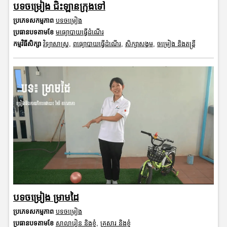
បទចម្រៀង ជិះឡានក្រុងទៅ
ប្រភេទសកម្មភាព
បទចម្រៀង
ប្រធានបទតាមខែ
មធ្យោបាយធ្វើដំណើរ
កម្មវិធីសិក្សា
វិទ្យាសាស្រ្ត
,
ពធ្យោបាយធ្វើដំណើរ
,
សិក្សាសង្គម
,
ចម្រៀង និងតន្ត្រី
បទចម្រៀង ម្រាមដៃ
ប្រភេទសកម្មភាព
បទចម្រៀង
ប្រធានបទតាមខែ
សាលារៀន និងខ្ញុំ
,
គ្រួសារ និងខ្ញុំ