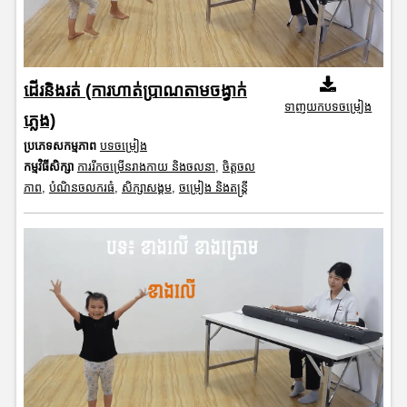
ដើរនិងរត់ (ការហាត់ប្រាណតាមចង្វាក់
ទាញយកបទចម្រៀង
ភ្លេង)
ប្រភេទសកម្មភាព
បទចម្រៀង
កម្មវិធីសិក្សា
ការរីកចម្រើនរាងកាយ និងចលនា
,
ចិត្តចល
ភាព
,
បំណិនចលករធំ
,
សិក្សាសង្គម
,
ចម្រៀង និងតន្ត្រី