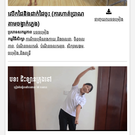
លើកដៃនិងដាក់ដៃចុះ (ការហាត់ប្រាណ
ទាញយកបទចម្រៀង
តាមចង្វាក់ភ្លេង)
ប្រភេទសកម្មភាព
បទចម្រៀង
កម្មវិធីសិក្សា
ការរីកចម្រើនរាងកាយ និងចលនា
,
ចិត្តចល
ភាព
,
បំណិនចលករធំ
,
បំណិនចលករតូច
,
សិក្សាសង្គម
,
ចម្រៀង និងតន្ត្រី