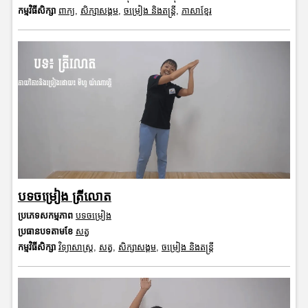
កម្មវិធីសិក្សា
ពាក្យ
,
សិក្សាសង្គម
,
ចម្រៀង និងតន្ត្រី
,
ភាសាខ្មែរ
បទចម្រៀង ត្រីលោត
ប្រភេទសកម្មភាព
បទចម្រៀង
ប្រធានបទតាមខែ
សត្វ
កម្មវិធីសិក្សា
វិទ្យាសាស្រ្ត
,
សត្វ
,
សិក្សាសង្គម
,
ចម្រៀង និងតន្ត្រី