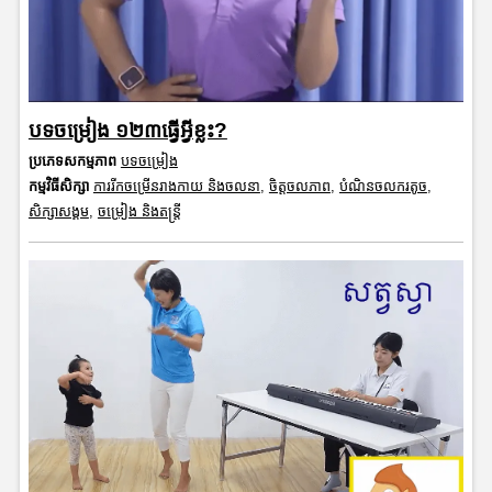
បទចម្រៀង ១២៣ធ្វើអ្វីខ្លះ?
ប្រភេទសកម្មភាព
បទចម្រៀង
កម្មវិធីសិក្សា
ការរីកចម្រើនរាងកាយ និងចលនា
,
ចិត្តចលភាព
,
បំណិនចលករតូច
,
សិក្សាសង្គម
,
ចម្រៀង និងតន្ត្រី