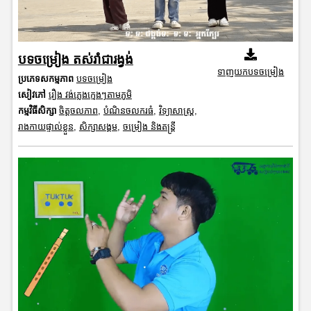
បទចម្រៀង តស់រាំជារង្វង់
ទាញយកបទចម្រៀង
ប្រភេទសកម្មភាព
បទចម្រៀង
សៀវភៅ
រឿង វង់ភ្លេងក្មេងៗតាមភូមិ
កម្មវិធីសិក្សា
ចិត្តចលភាព
,
បំណិនចលករធំ
,
វិទ្យាសាស្រ្ត
,
រាងកាយផ្ទាល់ខ្លួន
,
សិក្សាសង្គម
,
ចម្រៀង និងតន្ត្រី