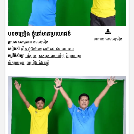
បទចម្រៀង ខ្ញុំនៅមានប្រយោជន៍
ទាញយកបទចម្រៀង
ប្រភេទសកម្មភាព
បទចម្រៀង
សៀវភៅ
រឿង ខ្ញុំមិនមែនគ្រាន់តែជាសំរាមនោះទេ
កម្មវិធីសិក្សា
បរិស្ថាន
,
សកម្មភាពប្រចាំថ្ងៃ
,
វិទ្យាសាស្រ្ត
,
សិក្សាសង្គម
,
ចម្រៀង និងតន្ត្រី