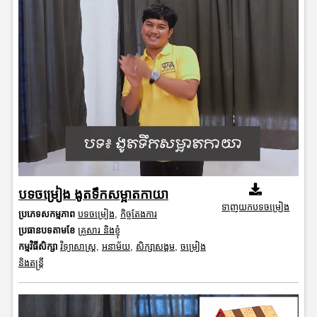
បទចម្រៀង ងូតទឹកសម្អាតកាយា
ទាញយកបទចម្រៀង
ប្រភេទសកម្មភាព
បទចម្រៀង
,
កិច្ចតែងការ
ប្រធានបទតាមខែ
គ្រួសារ និងខ្ញុំ
កម្មវិធីសិក្សា
វិទ្យាសាស្រ្ត
,
អនាម័យ
,
សិក្សាសង្គម
,
ចម្រៀង
និងតន្ត្រី