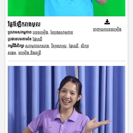
ផ្លែឪឡឹករាងមូល
ទាញយកបទចម្រៀង
ប្រភេទសកម្មភាព
បទចម្រៀង
,
ល្បែងសកម្មភាព
ប្រធានបទតាមខែ
ផ្លែឈើ
កម្មវិធីសិក្សា
សកម្មភាពកសាង
,
វិទ្យាសាស្រ្ត
,
ផ្លែឈើ
,
សិក្សា
សង្គម
,
ចម្រៀង និងតន្ត្រី