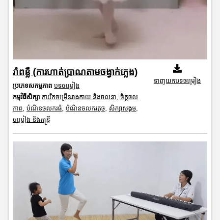
រាំពន្លឺ (ការហាត់ប្រាណតាមចង្វាក់ភ្លេង)
ទាញយកបទចម្រៀង
ប្រភេទសកម្មភាព
បទចម្រៀង
កម្មវិធីសិក្សា
ការរីកចម្រើនរាងកាយ និងចលនា
,
ចិត្តចល
ភាព
,
បំណិនចលករធំ
,
បំណិនចលករតូច
,
សិក្សាសង្គម
,
ចម្រៀង និងតន្ត្រី