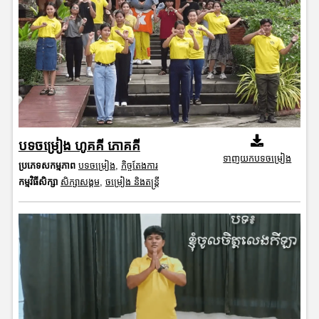
បទចម្រៀង ហូគគី ភោគគី
ទាញយកបទចម្រៀង
ប្រភេទសកម្មភាព
បទចម្រៀង
,
កិច្ចតែងការ
កម្មវិធីសិក្សា
សិក្សាសង្គម
,
ចម្រៀង និងតន្ត្រី