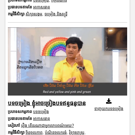
ប្រភេទសកម្មភាព
បទចម្រៀង
,
កិច្ចតែងការ
ប្រធានបទតាមខែ
អាកាសធាតុ
កម្មវិធីសិក្សា
សិក្សាសង្គម
,
ចម្រៀង និងតន្ត្រី
បទចម្រៀង ខ្ញុំអាចច្រៀងបទឥន្ទធនូបាន
ទាញយកបទចម្រៀង
ប្រភេទសកម្មភាព
បទចម្រៀង
ប្រធានបទតាមខែ
អាកាសធាតុ
សៀវភៅ
រឿង តើនរណាជាអ្នកលាបពណ៌មេឃ?
កម្មវិធីសិក្សា
ចិត្តចលភាព
,
បំណិនចលករធំ
,
វិទ្យាសាស្រ្ត
,