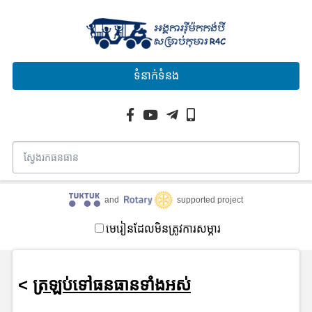
ទំនាក់ទំនង
and
supported project
មេរៀនដែលមិនត្រូវការសម្ភារ
<
ត្រឡប់ទៅធនធានទាំងអស់