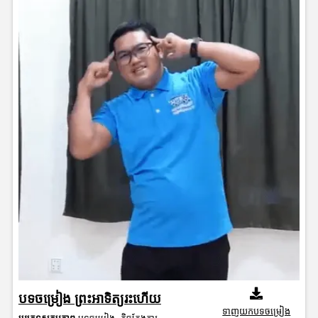
បទចម្រៀង ព្រះអាទិត្យរះហើយ
ទាញយកបទចម្រៀង