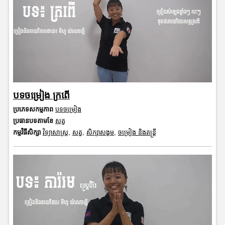
បទចម្រៀង ក្រពើ
ប្រភេទសកម្មភាព
បទចម្រៀង
ប្រធានបទតាមខែ
សត្វ
កម្មវិធីសិក្សា
វិទ្យាសាស្រ្ត
,
សត្វ
,
សិក្សាសង្គម
,
ចម្រៀង និងតន្ត្រី