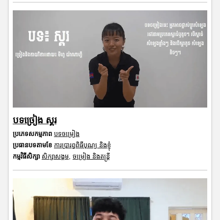
បទច្រៀង ស្គរ
ប្រភេទសកម្មភាព
បទចម្រៀង
ប្រធានបទតាមខែ
ការប្រារព្ធពិធីបុណ្យ និងខ្ញុំ
កម្មវិធីសិក្សា
សិក្សាសង្គម
,
ចម្រៀង និងតន្ត្រី