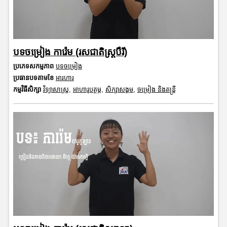
បទចម្រៀង ការ៉េម (រសជាតិស្ត្របឺរី)
ប្រភេទសកម្មភាព
បទចម្រៀង
ប្រធានបទតាមខែ
អារហារ
កម្មវិធីសិក្សា
វិទ្យាសាស្រ្ត
,
អាហារូបត្ថម្ភ
,
សិក្សាសង្គម
,
ចម្រៀង និងតន្ត្រី