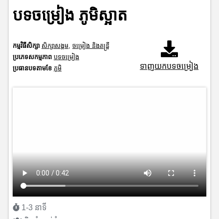
បទចម្រៀង ភូមិស្អាត
កម្មវិធីសិក្សា
សិក្សាសង្គម
,
ចម្រៀង និងតន្ត្រី
ប្រភេទសកម្មភាព
បទចម្រៀង
ទាញយកបទចម្រៀង
ប្រធានបទតាមខែ
ភូមិ
1-3 នាទី