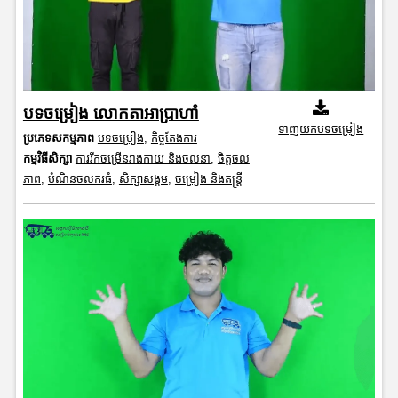
បទចម្រៀង លោកតាអាប្រាហាំ
ទាញយកបទចម្រៀង
ប្រភេទសកម្មភាព
បទចម្រៀង
,
កិច្ចតែងការ
កម្មវិធីសិក្សា
ការរីកចម្រើនរាងកាយ និងចលនា
,
ចិត្តចល
ភាព
,
បំណិនចលករធំ
,
សិក្សាសង្គម
,
ចម្រៀង និងតន្ត្រី