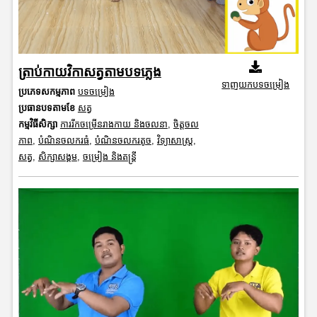
ត្រាប់កាយវិកាសត្វតាមបទភ្លេង
ទាញយកបទចម្រៀង
ប្រភេទសកម្មភាព
បទចម្រៀង
ប្រធានបទតាមខែ
សត្វ
កម្មវិធីសិក្សា
ការរីកចម្រើនរាងកាយ និងចលនា
,
ចិត្តចល
ភាព
,
បំណិនចលករធំ
,
បំណិនចលករតូច
,
វិទ្យាសាស្រ្ត
,
សត្វ
,
សិក្សាសង្គម
,
ចម្រៀង និងតន្ត្រី