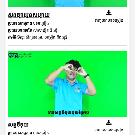
សួនច្បារអូនសប្បាយ
ទាញយកបទចម្រៀង
ប្រភេទសកម្មភាព
បទចម្រៀង
ប្រធានបទតាមខែ
សាលារៀន និងខ្ញុំ
កម្មវិធីសិក្សា
សិក្សាសង្គម
,
ចម្រៀង និងតន្ត្រី
សត្វទីទុយ
ទាញយកបទចម្រៀង
ប្រភេទសកម្មភាព
បទចម្រៀង