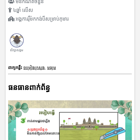
មិនកំណត់ចំនួន
៤ឆ្នាំ លើស
អង្គការរ៉ឺម៉កកង់បីសម្រាប់កុមារ
សិក្សាសង្គម
ពាក្យកន្លឹះ
ចម្រៀងក្រសួង
,
មធ្យម
ធនធានពាក់ព័ន្ធ