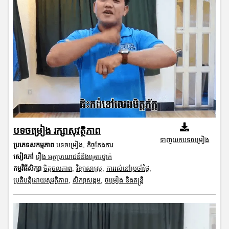
បទចម្រៀង រក្សាសុវត្ថិភាព
ទាញយកបទចម្រៀង
ប្រភេទសកម្មភាព
បទចម្រៀង
,
កិច្ចតែងការ
សៀវភៅ
រឿង អត្ថប្រយោជន៍និងគ្រោះថ្នាក់
កម្មវិធីសិក្សា
ចិត្តចលភាព
,
វិទ្យាសាស្រ្ត
,
ការរស់នៅប្រចាំថ្ងៃ
,
ប្រតិបត្តិដោយសុវត្ថិភាព
,
សិក្សាសង្គម
,
ចម្រៀង និងតន្ត្រី