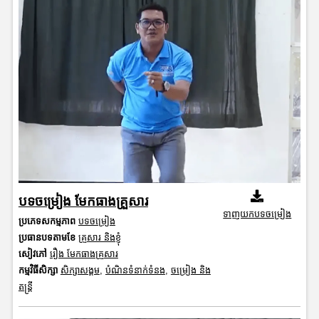
បទចម្រៀង មែកធាងគ្រួសារ
ទាញយកបទចម្រៀង
ប្រភេទសកម្មភាព
បទចម្រៀង
ប្រធានបទតាមខែ
គ្រួសារ និងខ្ញុំ
សៀវភៅ
រឿង មែកធាងគ្រួសារ
កម្មវិធីសិក្សា
សិក្សាសង្គម
,
បំណិនទំនាក់ទំនង
,
ចម្រៀង និង
តន្ត្រី