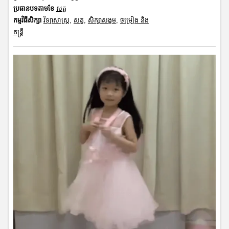
ប្រធានបទតាមខែ
សត្វ
កម្មវិធីសិក្សា
វិទ្យាសាស្រ្ត
,
សត្វ
,
សិក្សាសង្គម
,
ចម្រៀង និង
តន្ត្រី