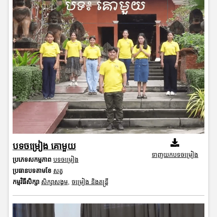
បទចម្រៀង គោមួយ
ទាញយកបទចម្រៀង
ប្រភេទសកម្មភាព
បទចម្រៀង
ប្រធានបទតាមខែ
សត្វ
កម្មវិធីសិក្សា
សិក្សាសង្គម
,
ចម្រៀង និងតន្ត្រី