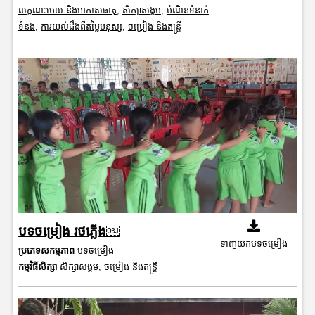
លក្ខណៈមេឃ និងអាកាសធាតុ
,
សិក្សាសង្គម
,
បំណិនទំនាក់
ទំនង
,
ការយល់ដឹងពីតម្លៃមនុស្ស
,
ចម្រៀង និងតន្ត្រី
បទចម្រៀង រថភ្លើង￼
ទាញយកបទចម្រៀង
ប្រភេទសកម្មភាព
បទចម្រៀង
កម្មវិធីសិក្សា
សិក្សាសង្គម
,
ចម្រៀង និងតន្ត្រី