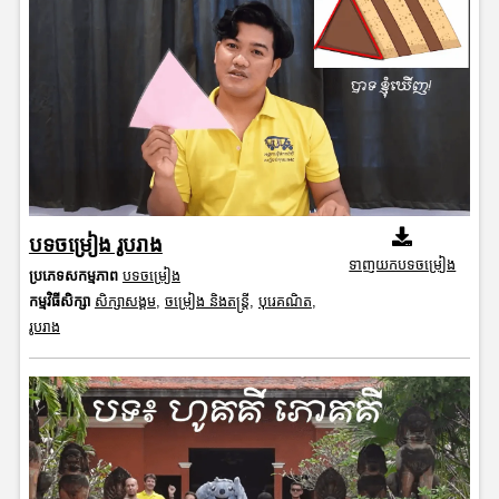
បទចម្រៀង រូបរាង
ទាញយកបទចម្រៀង
ប្រភេទសកម្មភាព
បទចម្រៀង
កម្មវិធីសិក្សា
សិក្សាសង្គម
,
ចម្រៀង និងតន្ត្រី
,
បុរេគណិត
,
រូបរាង