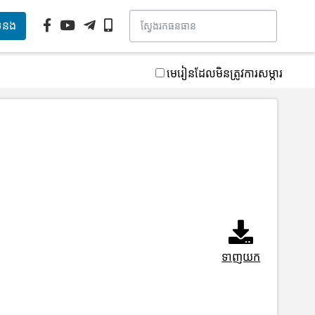
ទំនង
មេរៀនដែលមិនត្រូវការសម្ភារ
ទាញយក