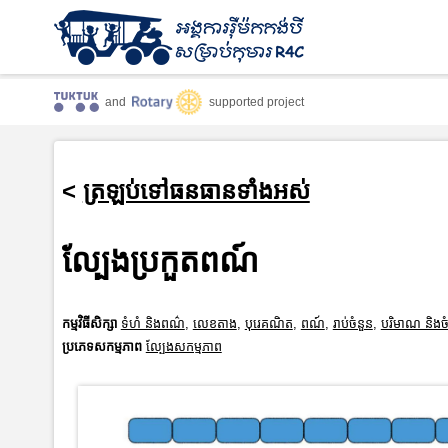
and
supported project
<
ត្រឡប់ទៅធនធានទាំងអស់
ល្បែងប្រកួតពណ៍
កម្មវិធីសិក្សា
ទំហំ និងពណ៌
,
លេខតាង
,
បុរេគណិត
,
ពណ៍
,
រាប់ចំនួន
,
បរិមាណ និងចំ
ប្រភេទសកម្មភាព
ល្បែងសកម្មភាព