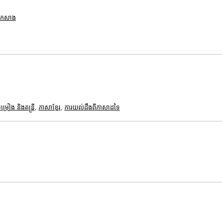
ពកសាង
ម្រៀង និងតន្ត្រី
,
ភាសាខ្មែរ
,
ការយល់ដឹងពីភាសាដទៃ