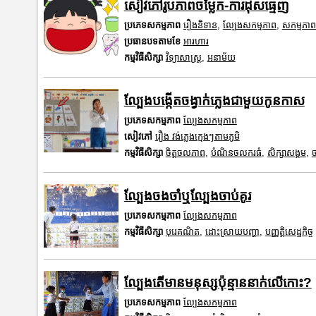
សៀវភៅរូបភាពចម្លែក-ការដុសធ្មេញ
ប្រភេទសកម្មភាព
រឿងនិទាន
,
ល្បែងសកម្មភាព
,
សកម្មភា
ប្រធានបទតាមខែ
អារហារ
កម្មវិធីសិក្សា
វិទ្យាសាស្រ្ត
,
អនាម័យ
ល្បែងបង្កើតចង្វាក់ភ្លេងជាមួយកូនកាស
ប្រភេទសកម្មភាព
ល្បែងសកម្មភាព
សៀវភៅ
រឿង វង់ភ្លេងក្មេងៗតាមភូមិ
កម្មវិធីសិក្សា
ចិត្តចលភាព
,
បំណិនចលករធំ
,
សិក្សាសង្គម
,
ច
ល្បែងចងចាំឬល្បែងចាប់គូរ
ប្រភេទសកម្មភាព
ល្បែងសកម្មភាព
កម្មវិធីសិក្សា
បុរេគណិត
,
ដោះស្រាយបញ្ហា
,
បញ្ញត្តិសេដ្ឋកិច្ច
ល្បែងតើមានមនុស្សប៉ុន្មាននាក់លើកោះ?
ប្រភេទសកម្មភាព
ល្បែងសកម្មភាព