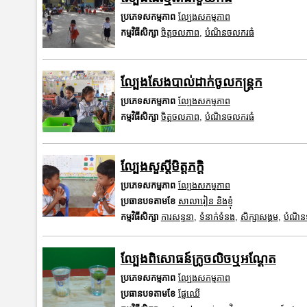
ប្រភេទសកម្មភាព
ល្បែងសកម្មភាព
កម្មវិធីសិក្សា
ចិត្តចលភាព
,
បំណិនចលករធំ
ល្បែងសែងបាល់ដាក់ចូលកន្ត្រក
ប្រភេទសកម្មភាព
ល្បែងសកម្មភាព
កម្មវិធីសិក្សា
ចិត្តចលភាព
,
បំណិនចលករធំ
ល្បែងសួស្តីមិត្តភក្តិ
ប្រភេទសកម្មភាព
ល្បែងសកម្មភាព
ប្រធានបទតាមខែ
សាលារៀន និងខ្ញុំ
កម្មវិធីសិក្សា
ការសន្ទនា
,
ទំនាក់ទំនង
,
សិក្សាសង្គម
,
បំណិនទ
ល្បែងពិសោធន៍ក្រូចលិចឬអណ្តែត
ប្រភេទសកម្មភាព
ល្បែងសកម្មភាព
ប្រធានបទតាមខែ
ផ្លែឈើ