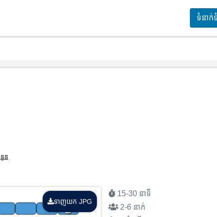
ទំនាក់
នួន
15-30 នាទី
ទាញយក JPG
2-6 នាក់