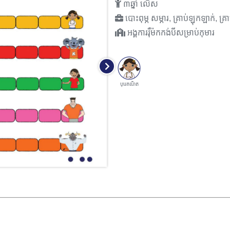
៣ឆ្នាំ លើស
បោះពុម្ភ សម្ភារ, គ្រាប់ឡុកឡាក់, គ្រ
អង្គការរុឺម៉កកង់បីសម្រាប់កុមារ
បុរេគណិត