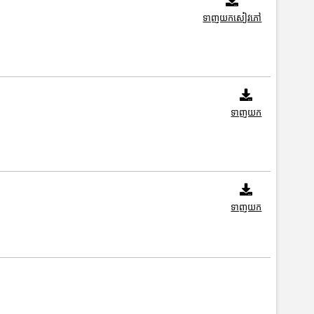
ទាញយកសៀវភៅ
ទាញយក
ទាញយក