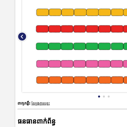
ពាក្យកន្លឹះ
ល្បែងក្តារបន្ទះ
ធនធានពាក់ព័ន្ធ