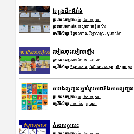
ល្បែងដឹកអីវ៉ាន់
ប្រភេទសកម្មភាព
ល្បែងសកម្មភាព
ប្រធានបទតាមខែ
មធ្យោបាយធ្វើដំណើរ
កម្មវិធីសិក្សា
ចិត្តចលភាព
,
វិទ្យាសាស្រ្ត
,
បុរេគណិត
រមៀលចុះរមៀលឡើង
ប្រភេទសកម្មភាព
ល្បែងសកម្មភាព
កម្មវិធីសិក្សា
ចិត្តចលភាព
,
បំណិនចលករតូច
,
សិក្សាសង្គម
តារាងព្យញ្ជនៈភ្ជាប់រូបភាពនិងកាតព្យញ្ជនៈ
ប្រភេទសកម្មភាព
ល្បែងសកម្មភាព
កម្មវិធីសិក្សា
ភាសាខ្មែរ
,
ព្យញ្ជនៈ
គំនូរសត្វសេះ
ប្រភេទសកម្មភាព
ល្បែងសកម្មភាព