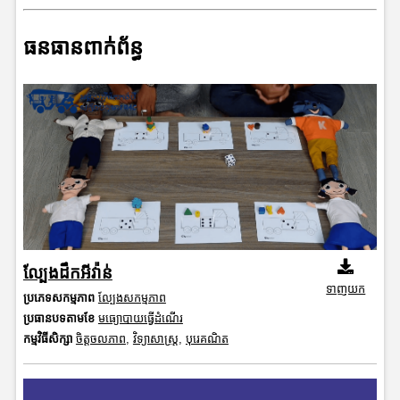
ធនធានពាក់ព័ន្ធ
ល្បែងដឹកអីវ៉ាន់
ទាញយក
ប្រភេទសកម្មភាព
ល្បែងសកម្មភាព
ប្រធានបទតាមខែ
មធ្យោបាយធ្វើដំណើរ
កម្មវិធីសិក្សា
ចិត្តចលភាព
,
វិទ្យាសាស្រ្ត
,
បុរេគណិត