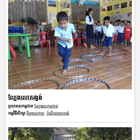
ល្បែងលោតរង្វង់
ប្រភេទសកម្មភាព
ល្បែងសកម្មភាព
កម្មវិធីសិក្សា
ចិត្តចលភាព
,
បំណិនចលករធំ