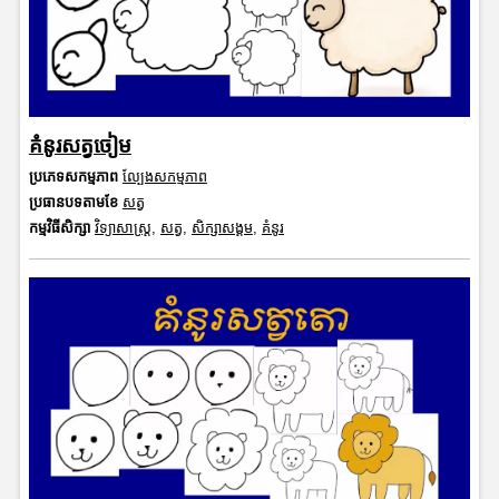
គំនូរសត្វចៀម
ប្រភេទសកម្មភាព
ល្បែងសកម្មភាព
ប្រធានបទតាមខែ
សត្វ
កម្មវិធីសិក្សា
វិទ្យាសាស្រ្ត
,
សត្វ
,
សិក្សាសង្គម
,
គំនូរ