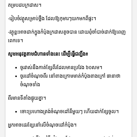
គម្របដបក្រដាស។
-រៀបចំវត្ថុសម្រាប់ថ្លឹង ដែលឱ្យកុមារៗយកមកពីផ្ទះ។
-វត្ថុខ្លះអាចដាក់ក្នុងកំប៉ុងក្រដាសតូចបាន ដោយពុំចាំបាច់ដាក់ឱ្យពេញ
ពេកទេ។
សូមអនុវត្តតាមជំហានទាំងនេះ ដើម្បីធ្វើជញ្ជីង៖
ចូរវាស់នឹងកាត់ខ្សែពីរដែលមានប្រវែង ៦០សម។
ចូរដៅចំណុចពីរ នៅខាងក្រោមមាត់កំប៉ុងខាងក្រៅ ធានាថា
ចំណុចទាំង
ពីរមានទីតាំងផ្ទុយគ្នា។
ចោះប្រហោងត្រង់ចំណុចដៅនីមួយៗ ហើយដាក់ខ្សែចូល។
អ្នកអាចដេរខ្សែនៅលើចំណុចដៅកំប៉ុង។