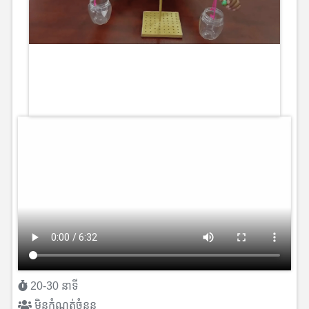
20-30 នាទី
មិនកំណត់ចំនួន