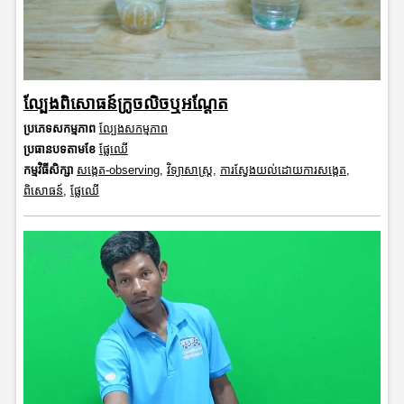
ល្បែងពិសោធន៍ក្រូចលិចឬអណ្តែត
ប្រភេទសកម្មភាព
ល្បែងសកម្មភាព
ប្រធានបទតាមខែ
ផ្លែឈើ
កម្មវិធីសិក្សា
សង្កេត-observing
,
វិទ្យាសាស្រ្ត
,
ការស្វែងយល់ដោយការសង្កេត
,
ពិសោធន៍
,
ផ្លែឈើ