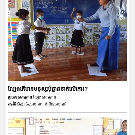
ល្បែងតើមានមនុស្សប៉ុន្មាននាក់លើកោះ?
ប្រភេទសកម្មភាព
ល្បែងសកម្មភាព
កម្មវិធីសិក្សា
ចិត្តចលភាព
,
បំណិនចលករធំ