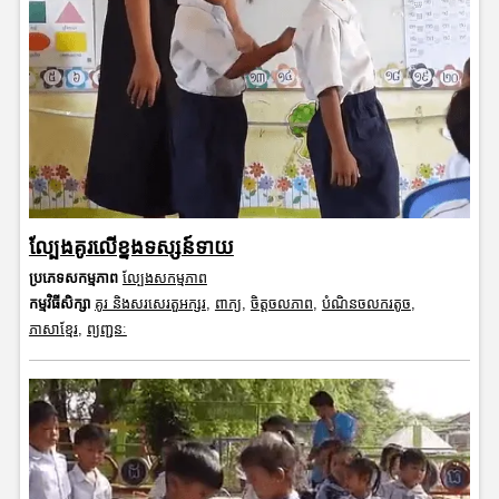
ល្បែងគូរលើខ្នងទស្សន៍ទាយ
ប្រភេទសកម្មភាព
ល្បែងសកម្មភាព
កម្មវិធីសិក្សា
គូរ និងសរសេរតួអក្សរ
,
ពាក្យ
,
ចិត្តចលភាព
,
បំណិនចលករតូច
,
ភាសាខ្មែរ
,
ព្យញ្ជនៈ