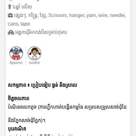
៤ឆ្នាំ លើស
ផ្សេងៗ, កន្ត្រៃ, ខ្សែ, Scissors, hanger, yarn, wire, needle,
cans, tape
អង្គការរ៉ឺម៉កកង់បីសម្រាប់កុមារ
ចិត្តចលភាព
បុរេគណិត
សកម្មភាព
៖ ប្រៀបធៀប ធ្ងន់ និងស្រាល
ចិត្តចលភាព
បំណិនចលកតូច (ការហ្វឹកហាត់បង្កើនកម្លាំង សម្របសម្រួលសាច់ដុំដៃ
និងភ្នែកសាច់ដុំភ្នែក)។
បុរេគណិត