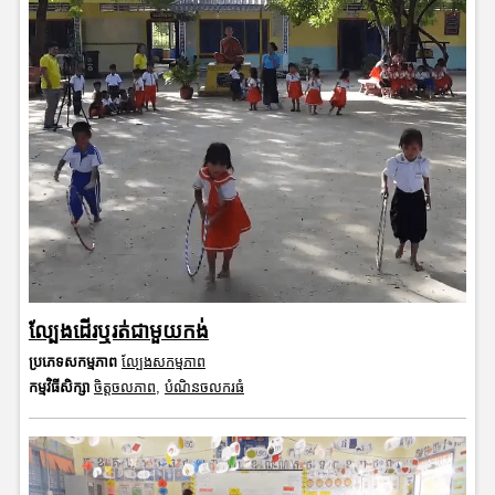
ល្បែងដើរឬរត់ជាមួយកង់
ប្រភេទសកម្មភាព
ល្បែងសកម្មភាព
កម្មវិធីសិក្សា
ចិត្តចលភាព
,
បំណិនចលករធំ