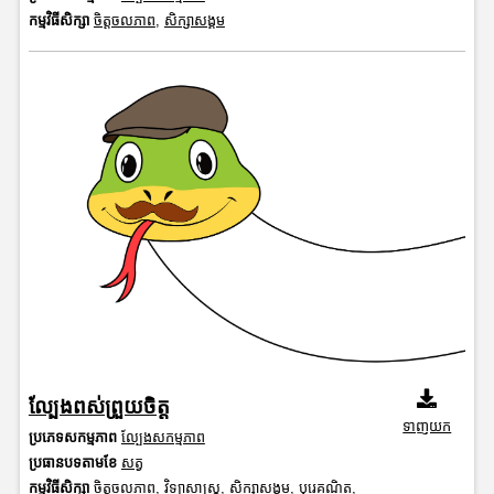
កម្មវិធីសិក្សា
ចិត្តចលភាព
,
សិក្សាសង្គម
ល្បែងពស់ព្រួយចិត្ត
ទាញយក
ប្រភេទសកម្មភាព
ល្បែងសកម្មភាព
ប្រធានបទតាមខែ
សត្វ
កម្មវិធីសិក្សា
ចិត្តចលភាព
,
វិទ្យាសាស្រ្ត
,
សិក្សាសង្គម
,
បុរេគណិត
,