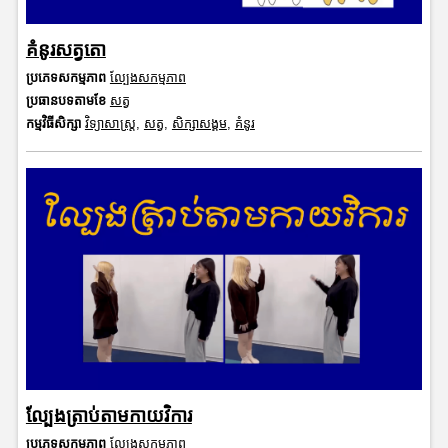
គំនូរសត្វតោ
ប្រភេទសកម្មភាព
ល្បែងសកម្មភាព
ប្រធានបទតាមខែ
សត្វ
កម្មវិធីសិក្សា
វិទ្យាសាស្រ្ត
,
សត្វ
,
សិក្សាសង្គម
,
គំនូរ
ល្បែងត្រាប់តាមកាយវិការ
ប្រភេទសកម្មភាព
ល្បែងសកម្មភាព