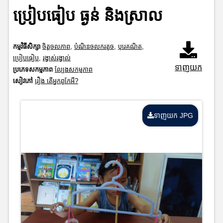
ប្រៀបធៀប ធ្ងន់ និងស្រាល
កម្មវិធីសិក្សា
ចិត្តចលភាព
,
បំណិនចលករតូច
,
បុរេគណិត
,
ប្រៀបធៀប
,
រង្វាស់រង្វាល់
ទាញយក
ប្រភេទសកម្មភាព
ល្បែងសកម្មភាព
សៀវភៅ
រឿង តើអ្នកពូកែអី?
ទាញយក JPG