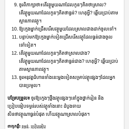
ចូរពិភាក្សាថា៖តើវត្ថុមួយណាដែលកូនៗគិតថាស្រាល?
តើវត្ថុមួយណាដែលកូនៗគិតថាធ្ងន់? ហេតុអ្វី? ឆ្លើយប្រាប់តាម
ស្ថានភាពវត្ថុ។
ឱ្យក្មេងម្នាក់ជ្រើសរើសវត្ថុមួយដែលស្រាលជាងដាក់ចូលទៅ។
បន្ទាប់មកឱ្យក្មេងម្នាក់ទៀតជ្រើសរើសវត្ថុដែលធ្ងន់ជាងចូល
ទៅទៀត។
តើវត្ថុមួយណាដែលកូនៗគិតថាស្រាលជាង?
តើវត្ថុមួយណាដែលកូនៗគិតថាធ្ងន់ជាង? ហេតុអ្វី? ឆ្លើយប្រាប់
តាមស្ថានភាពវត្ថុ។
ចូរអនុវត្តជំហានទាំងនេះម្ដងទៀតសម្រាប់វត្ថុផ្សេងៗដែលអ្នក
បានប្រមូល។
បម្រែបម្រួល៖
ចូរឱ្យក្មេងៗថ្លឹងវត្ថុផ្សេងៗនៅក្នុងថ្នាក់រៀន និង
ប្រៀបធៀបទម្ងន់របស់វត្ថុទាំងនោះ ដំបូងទាយ
សិនថាវត្ថុណាធ្ងន់បំផុត ហើយវត្ថុណាស្រាលបំផុត។
ពាក្យកន្លឹះ
ទម្ងន់
,
ប្រៀបធៀប