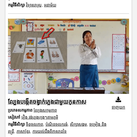
កម្មវិធីសិក្សា
វិទ្យាសាស្រ្ត
,
អនាម័យ
ល្បែងបង្កើតចង្វាក់ភ្លេងជាមួយកូនកាស
ទាញយក
ប្រភេទសកម្មភាព
ល្បែងសកម្មភាព
សៀវភៅ
រឿង វង់ភ្លេងក្មេងៗតាមភូមិ
កម្មវិធីសិក្សា
ចិត្តចលភាព
,
បំណិនចលករធំ
,
សិក្សាសង្គម
,
ចម្រៀង និង
តន្ត្រី
,
ភាសាខ្មែរ
,
ការយល់ដឹងពីភាសាដទៃ