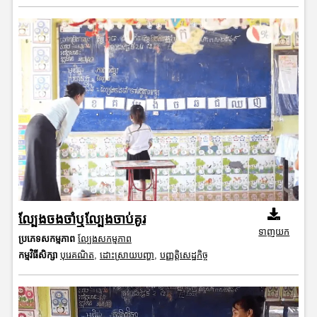
ល្បែងចងចាំឬល្បែងចាប់គូរ
ទាញយក
ប្រភេទសកម្មភាព
ល្បែងសកម្មភាព
កម្មវិធីសិក្សា
បុរេគណិត
,
ដោះស្រាយបញ្ហា
,
បញ្ញត្តិសេដ្ឋកិច្ច