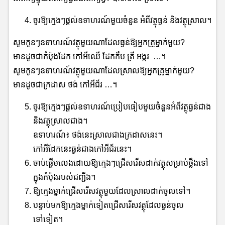
ចូរឱ្យក្មេងៗផ្ដល់ឧទាហរណ៍មួយចំនួន អំពីវត្ថុធ្ងន់ និងវត្ថុស្រាល។
សូមកូនៗឧទាហរណ៍វត្ថុមួយណាដែលធ្ងន់ឱ្យអ្នកគ្រូម្នាក់មួយ?
មានដូចជាកំប៉ុងដែក កៅអីឈើ ដែកកឹប ត្រី អង្ករ …។
សូមកូនៗឧទាហរណ៍វត្ថុមួយណាដែលស្រាលឱ្យអ្នកគ្រូម្នាក់មួយ?
មានដូចជាក្រដាស ថង់ កៅអីជ័រ …។
ចូរឱ្យក្មេងៗផ្ដល់ឧទាហរណ៍ប្រៀបធៀបមួយចំនួនអំពីវត្ថុធ្ងន់ជាង
និងវត្ថុស្រាលជាង។
ឧទាហរណ៍៖ ថង់នេះស្រាលជាងក្រដាសនេះ។
កៅអីដែកនេះធ្ងន់ជាងកៅអីជ័រនេះ។
ចាប់ផ្តើមលេងដោយឱ្យក្មេងៗជ្រើសរើសដាក់វត្ថុសម្រាប់ថ្លឹងទៅ
ក្នុងកំប៉ុងរបស់ជញ្ជីង។
ឱ្យក្មេងម្នាក់ជ្រើសរើសវត្ថុមួយដែលស្រាលដាក់ចូលទៅ។
បន្ទាប់មកឱ្យក្មេងម្នាក់ទៀតជ្រើសរើសវត្ថុដែលធ្ងន់ចូល
ទៅទៀត។