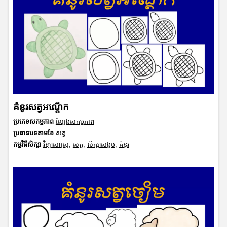
គំនូរសត្វអណ្តើក
ប្រភេទសកម្មភាព
ល្បែងសកម្មភាព
ប្រធានបទតាមខែ
សត្វ
កម្មវិធីសិក្សា
វិទ្យាសាស្រ្ត
,
សត្វ
,
សិក្សាសង្គម
,
គំនូរ