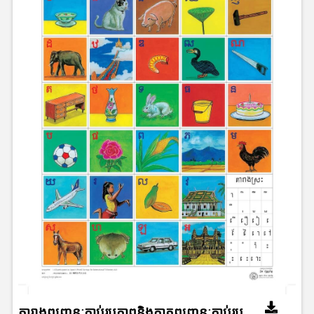
តារាងព្យញ្ជនៈភ្ជាប់រូបភាពនិងកាតព្យញ្ជនៈភ្ជាប់រូប