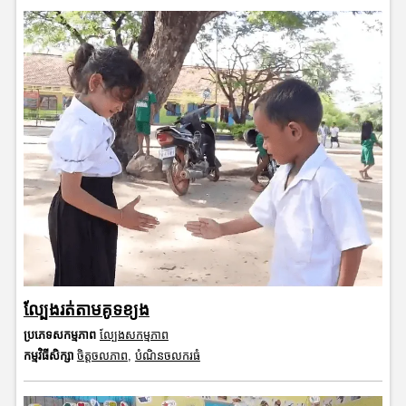
ល្បែងរត់តាមគូទខ្យង
ប្រភេទសកម្មភាព
ល្បែងសកម្មភាព
កម្មវិធីសិក្សា
ចិត្តចលភាព
,
បំណិនចលករធំ