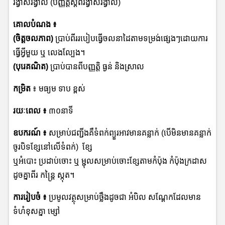
រង្វាស់រង្វាល់ (បញ្ញត្តិស្តីពីរង្វាស់រង្វាល់)
គោលបំណង ៖
(ចិត្តចលភាព)
ប្រាប់ពីររបៀបធ្វើចលនាដៃតាមទម្រង់ផ្សេងៗដោយការ
ធ្វើអ្វីមួយ ឬ លេងល្បែង។
(បុរេគណិត)
ប្រាប់បានពីបញ្ញត្តិ ធ្ងន់ និងស្រាល
កម្រិត
៖ មធ្យម ទាប ខ្ពស់
រយៈពេល
៖
៣០នាទី
ឧបករណ៍
៖
សម្រាប់ជញ្ជីងគឺទំពក់ព្យួរអាវមានគន្លាក់ (បើមិនមានគន្លាក់
ចូរបិទខ្សែនៅលើទំពក់) ខ្សែ
ឬអំបោះ ប្រដាប់ចោះ ឬ ម្ជុលសម្រាប់ចោះខ្សែតាមកំប៉ុង កំប៉ុងក្រដាស
ដូចគ្នាពីរ កន្ត្រៃ ស្កុត។
ការរៀបចំ
៖
ប្រមូលវត្ថុសម្រាប់ថ្លឹងដូចជា អំបិល សណ្ដែកដែលមាន
ទំហំខុសគ្នា ម្សៅ