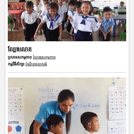
ល្បែងលោត
ប្រភេទសកម្មភាព
ល្បែងសកម្មភាព
កម្មវិធីសិក្សា
បំណិនចលករធំ