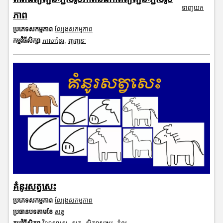
ទាញយក
ភាព
ប្រភេទសកម្មភាព
ល្បែងសកម្មភាព
កម្មវិធីសិក្សា
ភាសាខ្មែរ
,
ព្យញ្ជនៈ
គំនូរសត្វសេះ
ប្រភេទសកម្មភាព
ល្បែងសកម្មភាព
ប្រធានបទតាមខែ
សត្វ