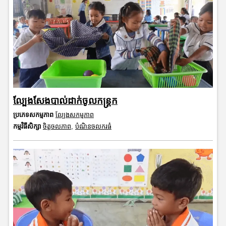
ល្បែងសែងបាល់ដាក់ចូលកន្ត្រក
ប្រភេទសកម្មភាព
ល្បែងសកម្មភាព
កម្មវិធីសិក្សា
ចិត្តចលភាព
,
បំណិនចលករធំ