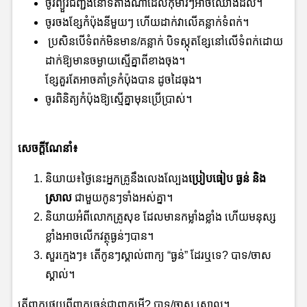
ចូរព្យួរជញ្ជីងនៅទីតាំងណាដែលកុមារៗអាចឈោងដល់។
ចូរចងខ្សែកំប៉ុងនីមួយៗ ហើយដាក់វាលើគន្លាក់ទំពក់។
ប្រសិនបើទំពក់មិនមាន/គន្លាក់ បិទស្កុតខ្សែនៅលើទំពក់ដោយ
ដាក់ឱ្យមានចម្ងាយស្មើគ្នាពីខាងចុង។
ខ្សែគួរតែអាចគាំទ្រកំប៉ុងបាន ដូចដៃធុង។
ចូរពិនិត្យកំប៉ុងឱ្យស្មើគ្នាមុនប្រើប្រាស់។
សេចក្ដីណែនាំ៖
និយាយ៖ថ្ងៃនេះអ្នកគ្រូនឹងលេងល្បែង
ប្រៀបធៀប ធ្ងន់ និង
ស្រាល
ជាមួយកូនៗទាំងអស់គ្នា។
និយាយអំពីលោកគ្រូសុខ ដែលមានកម្លាំងខ្លាំង ហើយមនុស្ស
ខ្លាំងអាចលើកវត្ថុធ្ងន់ៗបាន។
សួរក្មេងៗ៖ តើកូនៗស្គាល់ពាក្យ “ធ្ងន់” ដែរឬទេ? បាទ/ចាស
ស្គាល់។
តើពាក្យផ្ទុយពីពាក្យធ្ងន់ជាពាក្យអ្វី? បាទ/ចាស ស្រាល។