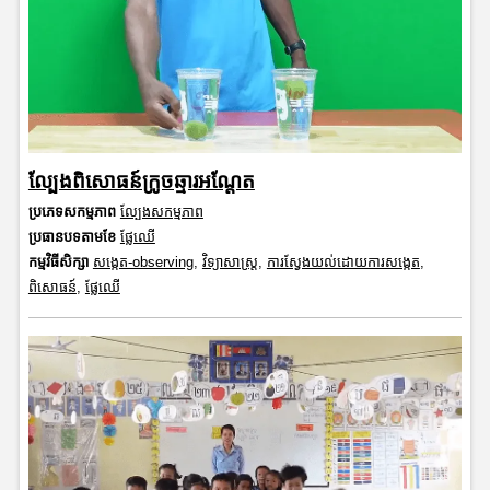
ល្បែងពិសោធន៍ក្រូចឆ្មារអណ្តែត
ប្រភេទសកម្មភាព
ល្បែងសកម្មភាព
ប្រធានបទតាមខែ
ផ្លែឈើ
កម្មវិធីសិក្សា
សង្កេត-observing
,
វិទ្យាសាស្រ្ត
,
ការស្វែងយល់ដោយការសង្កេត
,
ពិសោធន៍
,
ផ្លែឈើ