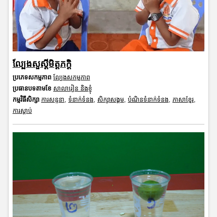
ល្បែងសួស្តីមិត្តភក្តិ
ប្រភេទសកម្មភាព
ល្បែងសកម្មភាព
ប្រធានបទតាមខែ
សាលារៀន និងខ្ញុំ
កម្មវិធីសិក្សា
ការសន្ទនា
,
ទំនាក់ទំនង
,
សិក្សាសង្គម
,
បំណិនទំនាក់ទំនង
,
ភាសាខ្មែរ
,
ការស្តាប់