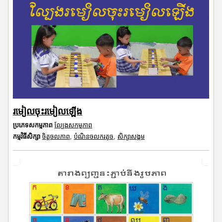
រមៀលចុះរមៀលឡើង
ប្រភេទសកម្មភាព
ល្បែងសកម្មភាព
កម្មវិធីសិក្សា
ចិត្តចលភាព
,
បំណិនចលករតូច
,
សិក្សាសង្គម