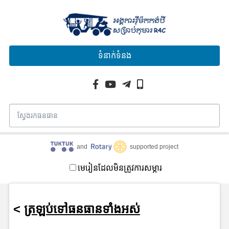
ទំនាក់ទំនង
and
supported project
មេរៀនដែលមិនត្រូវការសម្ភារ
<
ត្រឡប់ទៅធនធានទាំងអស់