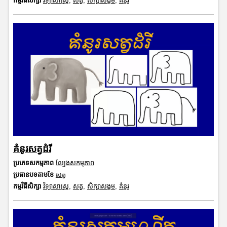
កម្មវិធីសិក្សា
វិទ្យាសាស្រ្ត
,
សត្វ
,
សិក្សាសង្គម
,
គំនូរ
គំនូរសត្វដំរី
ប្រភេទសកម្មភាព
ល្បែងសកម្មភាព
ប្រធានបទតាមខែ
សត្វ
កម្មវិធីសិក្សា
វិទ្យាសាស្រ្ត
,
សត្វ
,
សិក្សាសង្គម
,
គំនូរ