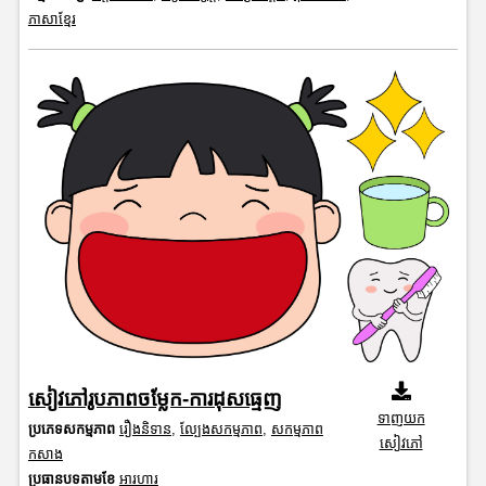
ភាសាខ្មែរ
សៀវភៅរូបភាពចម្លែក-ការដុសធ្មេញ
ទាញយក
ប្រភេទសកម្មភាព
រឿងនិទាន
,
ល្បែងសកម្មភាព
,
សកម្មភាព
សៀវភៅ
កសាង
ប្រធានបទតាមខែ
អារហារ