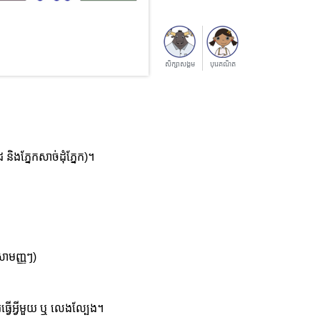
សិក្សាសង្គម
បុរេគណិត
ិងភ្នែកសាច់ដុំភ្នែក)។
សាមញ្ញៗ)
្វើអ្វីមួយ ឬ លេងល្បែង។