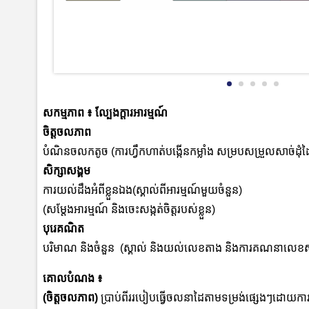
សកម្មភាព ៖ ល្បែងក្ដារអារម្មណ៍
ចិត្តចលភាព
បំណិនចលកតូច (ការហ្វឹកហាត់បង្កើនកម្លាំង សម្របសម្រួលសាច់ដុំដៃ ន
សិក្សាសង្គម
ការយល់ដឹងអំពីខ្លួនឯង(ស្គាល់ពីអារម្មណ៍មួយចំនួន)
(សម្តែងអារម្មណ៍ និងចេះសង្កត់ចិត្តរបស់ខ្លួន)
បុរេគណិត​
បរិមាណ និងចំនួន​ (ស្គាល់ និងយល់លេខតាង និងការគណនាលេខ
គោលបំណង ៖
(ចិត្តចលភាព)
ប្រាប់ពីររបៀបធ្វើចលនាដៃតាមទម្រង់ផ្សេងៗដោយការធ