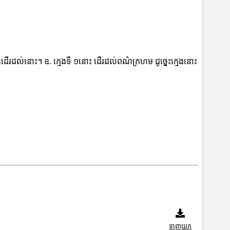
ើរដល់នោះ។ ឧ. ក្មេងទី ១នោះ ដើរដល់ពណ៌ក្រហម ដូច្នេះក្មេងនោះ
ទាញយក