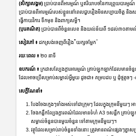
(សិក្សាសង្គម)
ប្រាប់បានពីអារម្មណ៍ ឬឥរិយាបថនៃការព្រួយបារម្មណ៍ កង
ប្រាប់បានពីអារម្មណ៍របស់ខ្លួននៅពេលជួបរឿងមិនសប្បាយចិត្ត និង
ធ្វើកាយវិការ ទឹកមុខ និងពាក្យសម្តី។
(បុរេគណិត​)
ប្រាប់បានពីចំនួនលេខ និងយល់ន័យពី ១ដល់៣០តា
សៀវភៅ
៖
ដកស្រង់ចេញពីរឿង
៉
យក្សចម្លែក ៉
រយៈពេល
៖
២០ នាទី
ឧបករណ៍ ៖
ក្រដាសល្បែងក្ដារអារម្មណ៌ គ្រាប់ឡុកឡាក់ដែលមានចំនួន
ដែលអាចប្រើសម្រាប់សម្គាល់អ្វីមួយ ដូចជា៖ គម្របដប ឬ ដុំថ្មតូចៗ 
សេក្ដីណែនាំ៖
បែងចែងក្មេងៗទាំងអស់ទៅជាក្រុមៗ ដែលក្នុងក្រុមនីមួយ
ចែងកន្លឹកល្បែងក្ដារពណ៌ដែលមានទំហំ A3 ១សន្លឹក គ្រាប់ឡុក
សម្គាល់ចំនួនបានមួយចំនួន ទៅតាមក្រុមនីមួយៗ។
វត្ថុដែលសម្រាប់រាប់ចំនួនទាំងនោះ ត្រូវមានពណ៌ផ្សេងៗគ្នាសម្រា