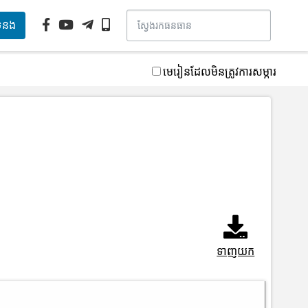
ទំនង
មេរៀនដែលមិនត្រូវការសម្ភារ
ទាញយក