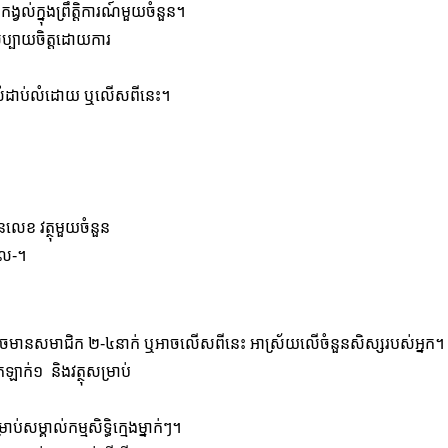
្វល់ក្នុងព្រឹត្តិការណ៍មួយចំនួន។
សប្បាយចិត្តដោយការ
មលំដាប់លំដោយ ឬលើសពីនេះ។
លេខ វត្ថុមួយចំនួន
-ល-។
ៗ អាចមានសមាជិក ២-៤នាក់ ឬអាចលើសពីនេះ អាស្រ័យលើចំនួនសិស្សរបស់អ្នក។
ឡាក់១ និងវត្ថុសម្រាប់
ប់សម្គាល់កម្មសិទ្ធិក្មេងម្នាក់ៗ។