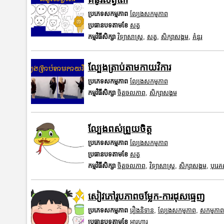
ប្រភេទសកម្មភាព
ល្បែងសកម្មភាព
ប្រធានបទតាមខែ
សត្វ
កម្មវិធីសិក្សា
វិទ្យាសាស្រ្ត
,
សត្វ
,
សិក្សាសង្គម
,
គំនូរ
ល្បែងត្រាប់តាមកាយវិការ
ប្រភេទសកម្មភាព
ល្បែងសកម្មភាព
កម្មវិធីសិក្សា
ចិត្តចលភាព
,
សិក្សាសង្គម
ល្បែងពស់ព្រួយចិត្ត
ប្រភេទសកម្មភាព
ល្បែងសកម្មភាព
ប្រធានបទតាមខែ
សត្វ
កម្មវិធីសិក្សា
ចិត្តចលភាព
,
វិទ្យាសាស្រ្ត
,
សិក្សាសង្គម
,
បុរេ
សៀវភៅរូបភាពចម្លែក-ការដុសធ្មេញ
ប្រភេទសកម្មភាព
រឿងនិទាន
,
ល្បែងសកម្មភាព
,
សកម្មភា
ប្រធានបទតាមខែ
អារហារ