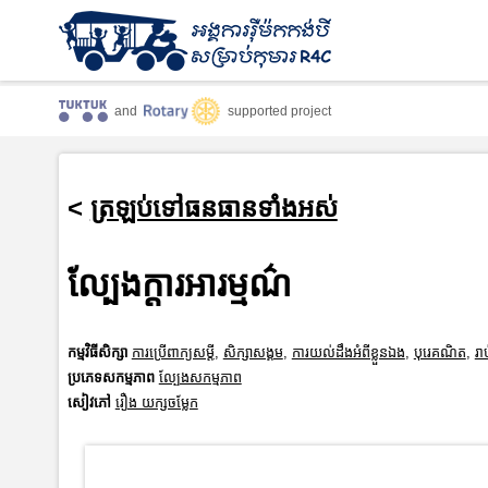
and
supported project
<
ត្រឡប់ទៅធនធានទាំងអស់
ល្បែងក្ដារអារម្មណ៌
កម្មវិធីសិក្សា
ការប្រើពាក្យសម្តី
,
សិក្សាសង្គម
,
ការយល់ដឹងអំពីខ្លួនឯង
,
បុរេគណិត
,
រា
ប្រភេទសកម្មភាព
ល្បែងសកម្មភាព
សៀវភៅ
រឿង យក្សចម្លែក