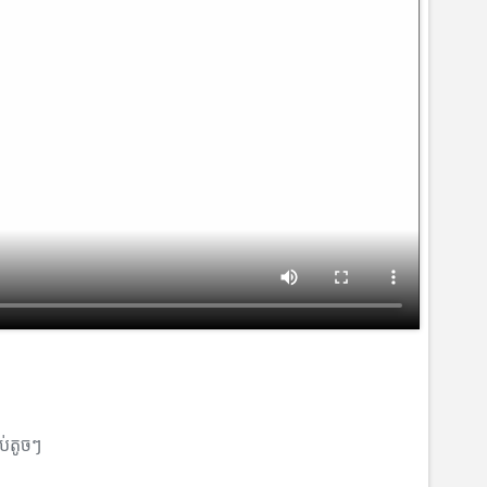
ាប់តូចៗ