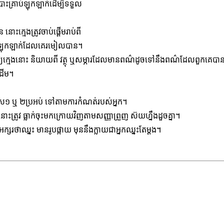
បោះគ្រាប់ឡុកឡាក់ដើម្បីទទួល
ះក្មេងត្រូវចាប់ផ្ដើមរាប់ពី
រាប់ឡុកឡាក់ដែលគេរមៀលបាន។
ឱ្យក្មេងនោះ និយាយពី វត្ថុ ឬសម្ភារដែលមានពណ៌ដូចទៅនឹងពណ៌ដែលពួកគេបានដ
ាដើម។
ួស១ ឬ ២ប្រអប់ ទៅតាមការកំណត់របស់អ្នក។
្រូវ ធ្លាក់ចុះមកក្រោយវិញតាមសញ្ញាព្រួញ ស៊យហ្នឹងដួចគ្នា។
រថាឈ្នះ មានរូបផ្កាយ មុននឹងក្លាយជាអ្នកឈ្នះតែម្ដង។