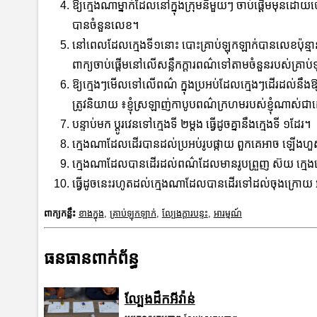
ឱ្យក្មេងណាម្នាក់ដែលនៅក្នុងក្រុមនីមួយៗ ចាប់ផ្ដើមមុនដោយ
បានចំនួនលេខ។
នៅពេលដែលក្មេងទី១នោះ បោះគ្រាប់ឡុកឡាក់បានលេខប៉ុន្មាន នោ
ពាក្យចាប់ផ្ដើមនៅលើសន្លឹកក្ដារពណ៌ទៅតាមចំនួនរបស់គ្
ឱ្យក្មេងៗមើលទៅលើពណ៌ ក្នុងប្រអប់ដែលក្មេងៗដើរដល់នឹង
ត្រូវនិយាយ ៖ខ្ញុំស្រឡាញ់កាបូបពណ៌ក្រហមរបស់ខ្ញុំណាស់ជ
បន្ទាប់មក ប្ដូរវេនទៅក្មេងទី ២ម្ដង ធ្វើដូចគ្នានឹងក្មេងទី ១ដែរ។
ក្មេងណាដែលដើរបានដល់ប្រអប់រូបផ្កាយ ពួកគេអាច ឡើងហ
ក្មេងណាដែលបានដើរដល់ពណ៌ដែលមានរូបព្រួញ ស៊យ ក្មេងនោះត
ធ្វើដូចនេះរហូតដល់ក្មេងណាដែលបានដើរទៅដល់ចុងក្រោយ អក្ស
ពាក្យកន្លឹះ
ខាងក្នុង
,
គ្រាប់ឡុកឡាក់
,
ល្បែងក្តារបន្ទះ
,
អារម្មណ៍
ធនធានពាក់ព័ន្ធ
ល្បែងដឹកអីវ៉ាន់