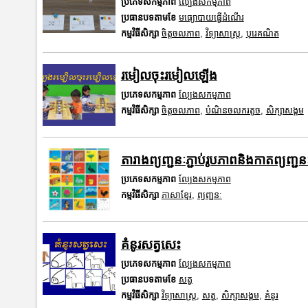
ប្រភេទសកម្មភាព
ល្បែងសកម្មភាព
ប្រធានបទតាមខែ
មធ្យោបាយធ្វើដំណើរ
កម្មវិធីសិក្សា
ចិត្តចលភាព
,
វិទ្យាសាស្រ្ត
,
បុរេគណិត
រមៀលចុះរមៀលឡើង
ប្រភេទសកម្មភាព
ល្បែងសកម្មភាព
កម្មវិធីសិក្សា
ចិត្តចលភាព
,
បំណិនចលករតូច
,
សិក្សាសង្គម
តារាងព្យញ្ជនៈភ្ជាប់រូបភាពនិងកាតព្យញ្ជនៈ
ប្រភេទសកម្មភាព
ល្បែងសកម្មភាព
កម្មវិធីសិក្សា
ភាសាខ្មែរ
,
ព្យញ្ជនៈ
គំនូរសត្វសេះ
ប្រភេទសកម្មភាព
ល្បែងសកម្មភាព
ប្រធានបទតាមខែ
សត្វ
កម្មវិធីសិក្សា
វិទ្យាសាស្រ្ត
,
សត្វ
,
សិក្សាសង្គម
,
គំនូរ