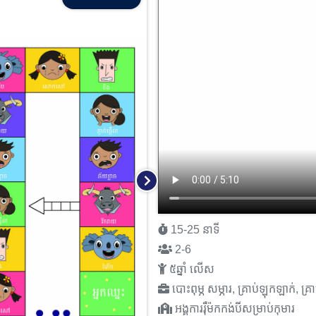
15-25 នាទី
2-6
៥ឆ្នាំ លើស
បោះពុម្ភ សម្ភារ, គ្រាប់ឡុកឡាក់, គ្រ
អង្គការរុឺម៉កកង់បីសម្រាប់កុមារ