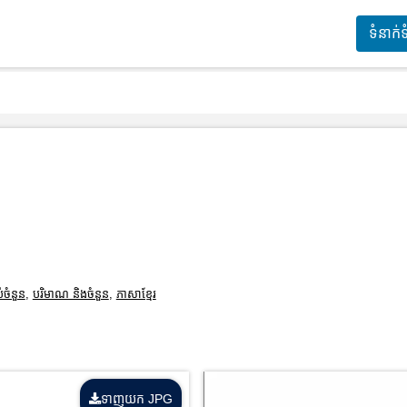
ទំនាក់
ប់ចំនួន
,
បរិមាណ និងចំនួន
,
ភាសាខ្មែរ
ទាញយក JPG