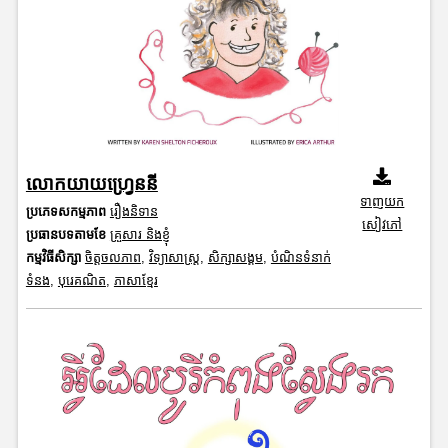
លោកយាយហ្រ្វេននី
ទាញយក
ប្រភេទសកម្មភាព
រឿងនិទាន
សៀវភៅ
ប្រធានបទតាមខែ
គ្រួសារ និងខ្ញុំ
កម្មវិធីសិក្សា
ចិត្តចលភាព
,
វិទ្យាសាស្រ្ត
,
សិក្សាសង្គម
,
បំណិនទំនាក់
ទំនង
,
បុរេគណិត
,
ភាសាខ្មែរ