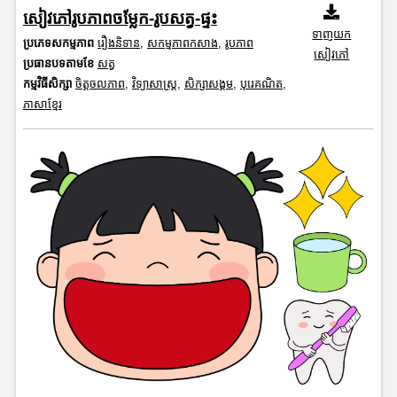
សៀវភៅរូបភាពចម្លែក-រូបសត្វ-ផ្ទះ
ទាញយក
ប្រភេទសកម្មភាព
រឿងនិទាន
,
សកម្មភាពកសាង
,
រូបភាព
សៀវភៅ
ប្រធានបទតាមខែ
សត្វ
កម្មវិធីសិក្សា
ចិត្តចលភាព
,
វិទ្យាសាស្រ្ត
,
សិក្សាសង្គម
,
បុរេគណិត
,
ភាសាខ្មែរ