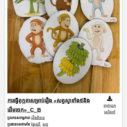
ការធ្វើតុក្កតាសម្រាប់រឿង «សត្វស្វាទាំង៥និង
ទាញយក
ដើមចេក»_C_B
សៀវភៅ
ប្រភេទសកម្មភាព
រឿងនិទាន
ប្រធានបទតាមខែ
ផ្លែឈើ
,
សត្វ