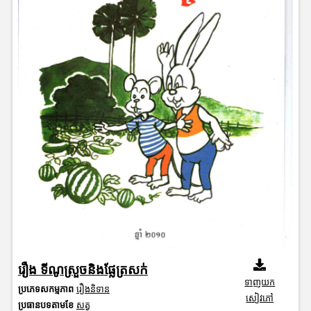
រឿង ទីណូស្រួចនិងផ្លែត្រសក់
ទាញយក
ប្រភេទសកម្មភាព
រឿងនិទាន
សៀវភៅ
ប្រធានបទតាមខែ
សត្វ