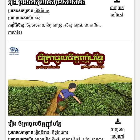
រឿង ព្រះអាទិត្យដែលកំពុងតែដេកលង់
ទាញយក
ប្រភេទសកម្មភាព
រឿងនិទាន
សៀវភៅ
ប្រធានបទតាមខែ
សត្វ
កម្មវិធីសិក្សា
ចិត្តចលភាព
,
វិទ្យាសាស្រ្ត
,
សិក្សាសង្គម
,
បុរេគណិត
,
ភាសាខ្មែរ
រឿង ចិត្រាចូលចិត្តញុាំបន្លែ
ទាញយក
ប្រភេទសកម្មភាព
រឿងនិទាន
,
កិច្ចតែងការ
សៀវភៅ
ប្រធានបទតាមខែ
សាលារៀន និងខ្ញុំ
,
គ្រួសារ និងខ្ញុំ
,
បន្លែ
,
អារហារ