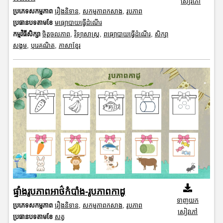
សៀវភៅ
ប្រភេទសកម្មភាព
រឿងនិទាន
,
សកម្មភាពកសាង
,
រូបភាព
ប្រធានបទតាមខែ
មធ្យោបាយធ្វើដំណើរ
កម្មវិធីសិក្សា
ចិត្តចលភាព
,
វិទ្យាសាស្រ្ត
,
ពធ្យោបាយធ្វើដំណើរ
,
សិក្សា
សង្គម
,
បុរេគណិត
,
ភាសាខ្មែរ
ផ្ទាំងរូបភាពអាថ៌កំបាំង-រូបភាពកាដូ
ទាញយក
ប្រភេទសកម្មភាព
រឿងនិទាន
,
សកម្មភាពកសាង
,
រូបភាព
សៀវភៅ
ប្រធានបទតាមខែ
សត្វ