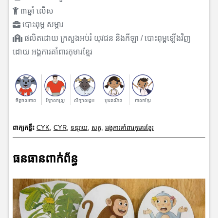
៣ឆ្នាំ លើស
បោះពុម្ភ សម្ភារ
ផលិតដោយ ក្រសួងអប់រំ យុវជន និងកីឡា / បោះពុម្ពឡើងវិញ
ដោយ អង្គការគាំពារកុមារខ្មែរ
ចិត្តចលភាព
វិទ្យាសាស្រ្ត
សិក្សាសង្គម
បុរេគណិត
ភាសាខ្មែរ
ពាក្យកន្លឹះ
CYK
,
CYR
,
ទន្សាយ
,
សត្វ
,
អង្គការគាំពារកុមារខ្មែរ
ធនធានពាក់ព័ន្ធ