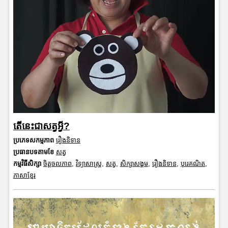
តើនេះជាសត្វអ្វី?
ប្រភេទសកម្មភាព
រឿងនិទាន
ប្រធានបទតាមខែ
សត្វ
កម្មវិធីសិក្សា
ចិត្តចលភាព
,
វិទ្យាសាស្រ្ត
,
សត្វ
,
សិក្សាសង្គម
,
រឿងនិទាន
,
បុរេគណិត
,
ភាសាខ្មែរ