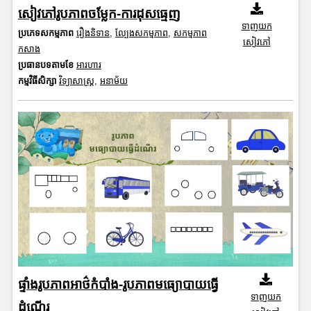
សៀវភៅរូបភាពចម្លែក-ការដុសធ្មេញ
ទាញយក
ប្រភេទសកម្មភាព
រឿងនិទាន
,
ល្បែងសកម្មភាព
,
សកម្មភាព
សៀវភៅ
កសាង
ប្រធានបទតាមខែ
អារហារ
កម្មវិធីសិក្សា
វិទ្យាសាស្រ្ត
,
អនាម័យ
ផ្ទាំងរូបភាពអាថ៌កំបាំង-រូបភាពមធ្យោបាយធ្វើ
ទាញយក
ដំណើរ