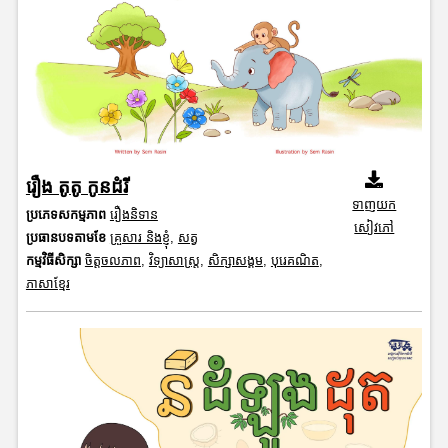
រឿង តូតូ កូនដំរី
ទាញយក
ប្រភេទសកម្មភាព
រឿងនិទាន
សៀវភៅ
ប្រធានបទតាមខែ
គ្រួសារ និងខ្ញុំ
,
សត្វ
កម្មវិធីសិក្សា
ចិត្តចលភាព
,
វិទ្យាសាស្រ្ត
,
សិក្សាសង្គម
,
បុរេគណិត
,
ភាសាខ្មែរ