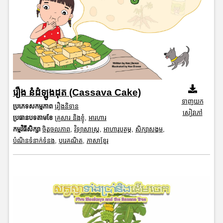
រឿង នំដំឡូងដុត (Cassava Cake)
ទាញយក
ប្រភេទសកម្មភាព
រឿងនិទាន
សៀវភៅ
ប្រធានបទតាមខែ
គ្រួសារ និងខ្ញុំ
,
អារហារ
កម្មវិធីសិក្សា
ចិត្តចលភាព
,
វិទ្យាសាស្រ្ត
,
អាហារូបត្ថម្ភ
,
សិក្សាសង្គម
,
បំណិនទំនាក់ទំនង
,
បុរេគណិត
,
ភាសាខ្មែរ