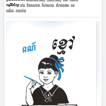
កម្មវិធីសិក្សា
បន្លែ
,
ចិត្តចលភាព
,
វិទ្យាសាស្រ្ត
,
សិក្សាសង្គម
,
បុរេ
គណិត
,
ភាសាខ្មែរ