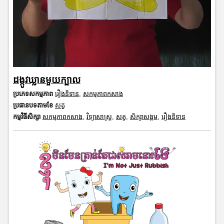
ដង្កូវឃ្លានមួយក្បាល
ប្រភេទសកម្មភាព
រឿងនិទាន
,
សកម្មភាពកសាង
ប្រធានបទតាមខែ
សត្វ
កម្មវិធីសិក្សា
សកម្មភាពកសាង
,
វិទ្យាសាស្រ្ត
,
សត្វ
,
សិក្សាសង្គម
,
រឿងនិទាន