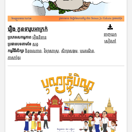
រឿង កូនទារូបអាក្រក់
ទាញយក
ប្រភេទសកម្មភាព
រឿងនិទាន
សៀវភៅ
ប្រធានបទតាមខែ
សត្វ
កម្មវិធីសិក្សា
ចិត្តចលភាព
,
វិទ្យាសាស្រ្ត
,
សិក្សាសង្គម
,
បុរេគណិត
,
ភាសាខ្មែរ