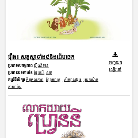
រឿង៖ សត្វស្វាទាំង៥និងដើមចេក
ទាញយក
ប្រភេទសកម្មភាព
រឿងនិទាន
សៀវភៅ
ប្រធានបទតាមខែ
ផ្លែឈើ
,
សត្វ
កម្មវិធីសិក្សា
ចិត្តចលភាព
,
វិទ្យាសាស្រ្ត
,
សិក្សាសង្គម
,
បុរេគណិត
,
ភាសាខ្មែរ