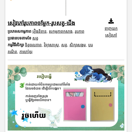
សៀវភៅរូបភាពចម្លែក-រូបសត្វ-ជើង
ទាញយក
ប្រភេទសកម្មភាព
រឿងនិទាន
,
សកម្មភាពកសាង
,
រូបភាព
សៀវភៅ
ប្រធានបទតាមខែ
សត្វ
កម្មវិធីសិក្សា
ចិត្តចលភាព
,
វិទ្យាសាស្រ្ត
,
សត្វ
,
សិក្សាសង្គម
,
បុរេ
គណិត
,
ភាសាខ្មែរ