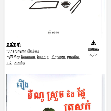
ពណ៌ខ្មៅ
ទាញយក
ប្រភេទសកម្មភាព
រឿងនិទាន
សៀវភៅ
កម្មវិធីសិក្សា
ចិត្តចលភាព
,
វិទ្យាសាស្រ្ត
,
សិក្សាសង្គម
,
បុរេគណិត
,
ពណ៍
,
ភាសាខ្មែរ