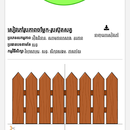
សៀវភៅរូបភាពចម្លែក-រូបស៊ុតសត្វ
ទាញយកសៀវភៅ
ប្រភេទសកម្មភាព
រឿងនិទាន
,
សកម្មភាពកសាង
,
រូបភាព
ប្រធានបទតាមខែ
សត្វ
កម្មវិធីសិក្សា
វិទ្យាសាស្រ្ត
,
សត្វ
,
សិក្សាសង្គម
,
ភាសាខ្មែរ