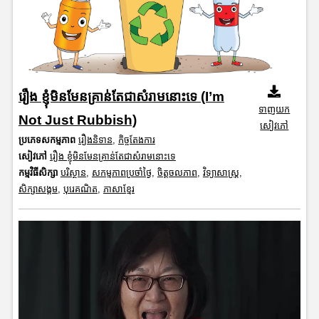
រឿង ខ្ញុំមិនមែនគ្រាន់តែជាសំរាមនោះទេ (I’m
ទាញយក
Not Just Rubbish)
សៀវភៅ
ប្រភេទសកម្មភាព
រឿងនិទាន
,
កិច្ចតែងការ
សៀវភៅ
រឿង ខ្ញុំមិនមែនគ្រាន់តែជាសំរាមនោះទេ
កម្មវិធីសិក្សា
បរិស្ថាន
,
សកម្មភាពប្រចាំថ្ងៃ
,
ចិត្តចលភាព
,
វិទ្យាសាស្រ្ត
,
សិក្សាសង្គម
,
បុរេគណិត
,
ភាសាខ្មែរ