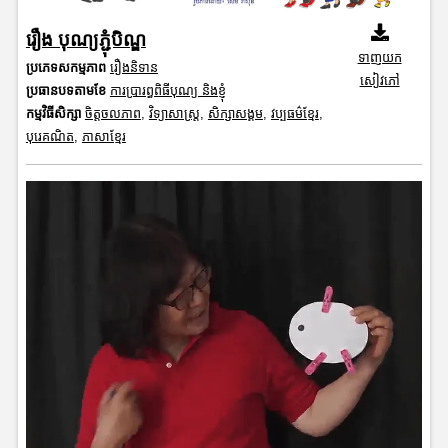
រឿង បុណ្យភ្ជុំបិណ្ឌ
ទាញយក
ប្រភេទសកម្មភាព
រឿងនិទាន
សៀវភៅ
ប្រធានបទតាមខែ
ការប្រារព្ធពិធីបុណ្យ និងខ្ញុំ
កម្មវិធីសិក្សា
ចិត្តចលភាព
,
វិទ្យាសាស្រ្ត
,
សិក្សាសង្គម
,
វប្បធម៌ខ្មែរ
,
បុរេគណិត
,
ភាសាខ្មែរ