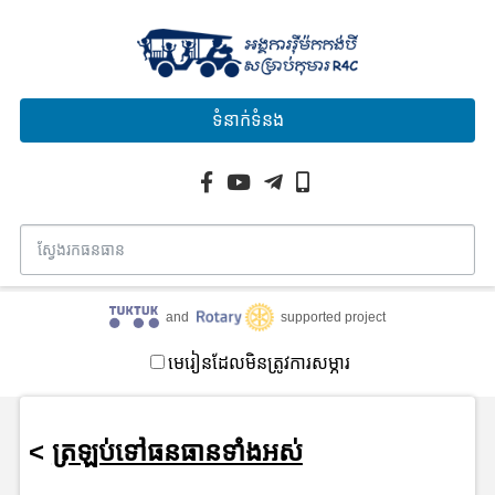
ទំនាក់ទំនង
and
supported project
មេរៀនដែលមិនត្រូវការសម្ភារ
<
ត្រឡប់ទៅធនធានទាំងអស់