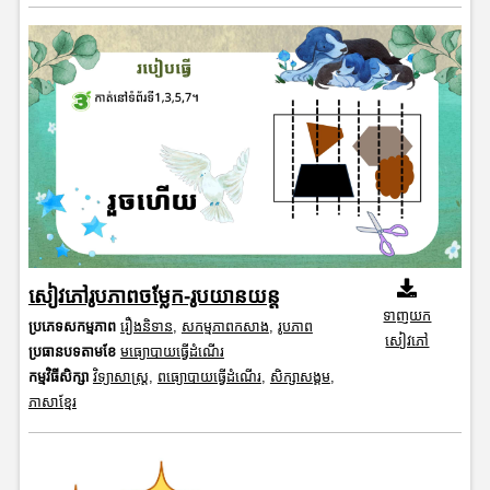
សៀវភៅរូបភាពចម្លែក-រូបយានយន្ត
ទាញយក
ប្រភេទសកម្មភាព
រឿងនិទាន
,
សកម្មភាពកសាង
,
រូបភាព
សៀវភៅ
ប្រធានបទតាមខែ
មធ្យោបាយធ្វើដំណើរ
កម្មវិធីសិក្សា
វិទ្យាសាស្រ្ត
,
ពធ្យោបាយធ្វើដំណើរ
,
សិក្សាសង្គម
,
ភាសាខ្មែរ