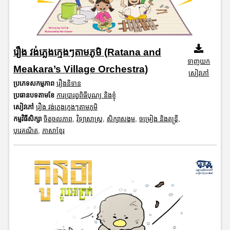
រឿង វង់ភ្លេងក្មេងៗតាមភូមិ (Ratana and
ទាញយក
Meakara’s Village Orchestra)
សៀវភៅ
ប្រភេទសកម្មភាព
រឿងនិទាន
ប្រធានបទតាមខែ
ការប្រារព្ធពិធីបុណ្យ និងខ្ញុំ
សៀវភៅ
រឿង វង់ភ្លេងក្មេងៗតាមភូមិ
កម្មវិធីសិក្សា
ចិត្តចលភាព
,
វិទ្យាសាស្រ្ត
,
សិក្សាសង្គម
,
ចម្រៀង និងតន្ត្រី
,
បុរេគណិត
,
ភាសាខ្មែរ