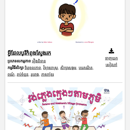
អ្វីដែលបូរីកំពុងស្វែងរក
ទាញយក
ប្រភេទសកម្មភាព
រឿងនិទាន
សៀវភៅ
កម្មវិធីសិក្សា
ចិត្តចលភាព
,
វិទ្យាសាស្រ្ត
,
សិក្សាសង្គម
,
បុរេគណិត
,
ពណ៍
,
រាប់ចំនួន
,
រូបរាង
,
ភាសាខ្មែរ