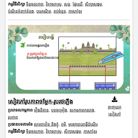
កម្មវិធីសិក្សា
ចិត្តចលភាព
,
វិទ្យាសាស្រ្ត
,
សត្វ
,
ផ្លែឈើ
,
សិក្សាសង្គម
,
បំណិនទំនាក់ទំនង
,
បុរេគណិត
,
រាប់ចំនួន
,
ភាសាខ្មែរ
សៀវភៅរូបភាពចម្លែក-រូបរថភ្លើង
ទាញយក
ប្រភេទសកម្មភាព
រឿងនិទាន
,
បទចម្រៀង
,
សកម្មភាពកសាង
,
សៀវភៅ
រូបភាព
ប្រធានបទតាមខែ
សាលារៀន និងខ្ញុំ
,
ភូមិ
,
មធ្យោបាយធ្វើដំណើរ
កម្មវិធីសិក្សា
ចិត្តចលភាព
,
វិទ្យាសាស្រ្ត
,
សិក្សាសង្គម
,
ភាសាខ្មែរ