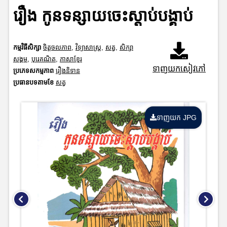
រឿង កូនទន្សាយចេះស្តាប់បង្គាប់
កម្មវិធីសិក្សា
ចិត្តចលភាព
,
វិទ្យាសាស្រ្ត
,
សត្វ
,
សិក្សា
សង្គម
,
បុរេគណិត
,
ភាសាខ្មែរ
ទាញយកសៀវភៅ
ប្រភេទសកម្មភាព
រឿងនិទាន
ប្រធានបទតាមខែ
សត្វ
ទាញយក JPG