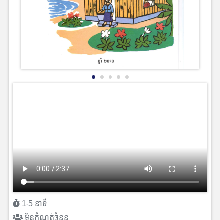
1-5 នាទី
មិនកំណត់ចំនួន