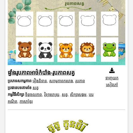
ផ្ទាំងរូបភាពអាថ៌កំបាំង-រូបភាពសត្វ
ទាញយក
ប្រភេទសកម្មភាព
រឿងនិទាន
,
សកម្មភាពកសាង
,
រូបភាព
សៀវភៅ
ប្រធានបទតាមខែ
សត្វ
កម្មវិធីសិក្សា
ចិត្តចលភាព
,
វិទ្យាសាស្រ្ត
,
សត្វ
,
សិក្សាសង្គម
,
បុរេ
គណិត
,
ភាសាខ្មែរ