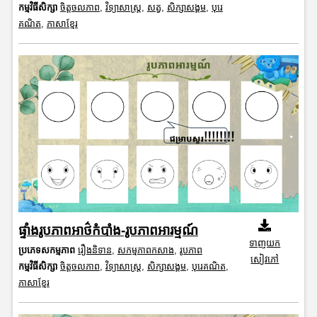
កម្មវិធីសិក្សា
ចិត្តចលភាព
,
វិទ្យាសាស្រ្ត
,
សត្វ
,
សិក្សាសង្គម
,
បុរេ
គណិត
,
ភាសាខ្មែរ
ផ្ទាំងរូបភាពអាថ៌កំបាំង-រូបភាពអារម្មណ៍
ទាញយក
ប្រភេទសកម្មភាព
រឿងនិទាន
,
សកម្មភាពកសាង
,
រូបភាព
សៀវភៅ
កម្មវិធីសិក្សា
ចិត្តចលភាព
,
វិទ្យាសាស្រ្ត
,
សិក្សាសង្គម
,
បុរេគណិត
,
ភាសាខ្មែរ