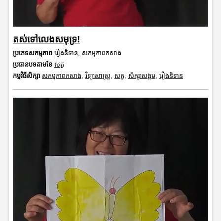
តស់ទៅលេងសមុទ្រ!
ប្រភេទសកម្មភាព
រឿងនិទាន
,
សកម្មភាពកសាង
ប្រធានបទតាមខែ
សត្វ
កម្មវិធីសិក្សា
សកម្មភាពកសាង
,
វិទ្យាសាស្រ្ត
,
សត្វ
,
សិក្សាសង្គម
,
រឿងនិទាន