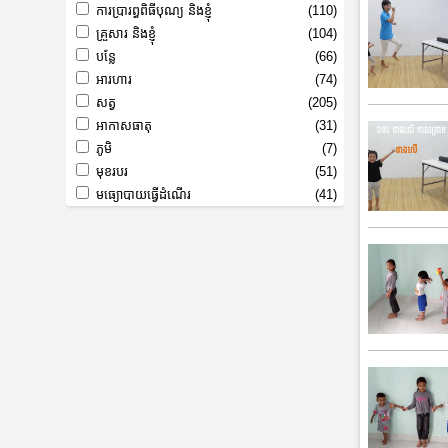
ការប្រារព្ធពិធីបុណ្យ និងខ្ញុំ
(110)
គ្រួសារ និងខ្ញុំ
(104)
បន្លែ
(66)
អារហារ
(74)
សត្វ
(205)
អាកាសធាតុ
(31)
ភូមិ
(7)
មុខរបរ
(51)
មធ្យោបាយធ្វើដំណើរ
(41)