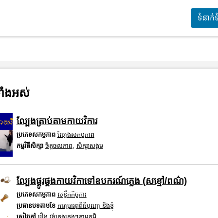
ទំនាក់
ាំងអស់
ល្បែងត្រាប់តាមកាយវិការ
ប្រភេទសកម្មភាព
ល្បែងសកម្មភាព
កម្មវិធីសិក្សា
ចិត្តចលភាព
,
សិក្សាសង្គម
ល្បែងផ្គូរផ្គងកាយវិកាទៅឧបករណ៍ភ្លេង​ (សខ្មៅ/ពណ៌)
ប្រភេទសកម្មភាព
សន្លឹកកិច្ចការ
ប្រធានបទតាមខែ
ការប្រារព្ធពិធីបុណ្យ និងខ្ញុំ
សៀវភៅ
រឿង វង់ភ្លេងក្មេងៗតាមភូមិ