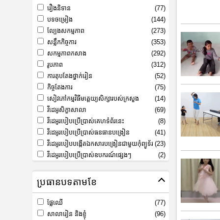
រឿងនិទាន
(77)
បទចម្រៀង
(144)
ល្បែងសកម្មភាព
(273)
សន្លឹកកិច្ចការ
(353)
សកម្មភាពកសាង
(292)
រូបភាព
(312)
ការតុបតែងថ្នាក់រៀន
(52)
កិច្ចតែងការ
(75)
សៀវភៅកម្មវិធីមត្តេយ្យសិក្សារបស់ក្រសួង
(14)
វីដេអូសិក្ខាសាលា
(69)
វីដេអូរបៀបប្រើប្រាស់គេហទំព័រនេះ
(8)
វីដេអូរបៀបប្រើប្រាស់ធនធានបង្រៀន
(41)
វីដេអូរបៀបបង្កើតឯកសារបង្រៀនជាមួយកុំព្យូទ័រ
(23)
វីដេអូរបៀបប្រើប្រាស់ឧបករណ៍ផ្សេងៗ
(2)
ប្រធានបទតាមខែ
ផ្លែឈើ
(77)
សាលារៀន និងខ្ញុំ
(96)