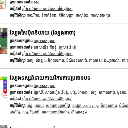
ប្រធានបទតាមខែ
សត្វ
សៀវភៅ
រឿង យើងអាច គ្រាន់តែតាមវិធីផ្សេងគ្នា
កម្មវិធីសិក្សា
កាយវិការ
,
ទំនាក់ទំនង
,
និមិត្តសញ្ញា
,
ភាសាខ្មែរ
,
ការស្គាល់អក្សរ
ល្បែងសៃម៉ុននិយាយ (ល្បែងតាថា)
ប្រភេទសកម្មភាព
ល្បែងសកម្មភាព
ប្រធានបទតាមខែ
សាលារៀន និងខ្ញុំ
,
គ្រួសារ និងខ្ញុំ
សៀវភៅ
រឿង យើងអាច គ្រាន់តែតាមវិធីផ្សេងគ្នា
កម្មវិធីសិក្សា
ពាក្យ
,
សំឡេង
,
ចិត្តចលភាព
,
បំណិនចលករធំ
,
ភាសាខ្មែរ
,
វេយ្យាករណ៍
,
ការស
ល្បែងទស្សន៍ទាយកាយវិការតាមប្រធានបទ
ប្រភេទសកម្មភាព
ល្បែងសកម្មភាព
ប្រធានបទតាមខែ
ផ្លែឈើ
,
សាលារៀន និងខ្ញុំ
,
បន្លែ
,
អារហារ
,
សត្វ
,
អាកាសធាតុ
,
មុខរបរ
សៀវភៅ
រឿង យើងអាច គ្រាន់តែតាមវិធីផ្សេងគ្នា
កម្មវិធីសិក្សា
បន្លែ
,
មុខរបរ
,
សកម្មភាពប្រចាំថ្ងៃ
,
សង្កេត-observing
,
ចិត្តចលភាព
,
បំណិ
ប្រចាំថ្ងៃ
,
សត្វ
,
ផ្លែឈើ
,
ពធ្យោបាយធ្វើដំណើរ
,
សិក្សាសង្គម