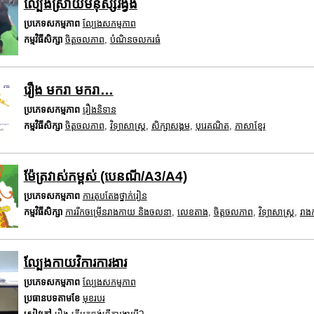
ល្បែងស្រាយមនុស្សរង្វង់
ប្រភេទសកម្មភាព
ល្បែងសកម្មភាព
កម្មវិធីសិក្សា
ចិត្តចលភាព
,
បំណិនចលករធំ
រឿង មករា មករា…
ប្រភេទសកម្មភាព
រឿងនិទាន
កម្មវិធីសិក្សា
ចិត្តចលភាព
,
វិទ្យាសាស្រ្ត
,
សិក្សាសង្គម
,
បុរេគណិត
,
ភាសាខ្មែរ
ម៉ែត្រវាស់កម្ពស់ (បេនណី/A3/A4)
ប្រភេទសកម្មភាព
ការតុបតែងថ្នាក់រៀន
កម្មវិធីសិក្សា
ការរីកចម្រើនរាងកាយ និងចលនា
,
លេខតាង
,
ចិត្តចលភាព
,
វិទ្យាសាស្រ្ត
,
រាងក
ល្បែងកាយវិការការងារ
ប្រភេទសកម្មភាព
ល្បែងសកម្មភាព
ប្រធានបទតាមខែ
មុខរបរ