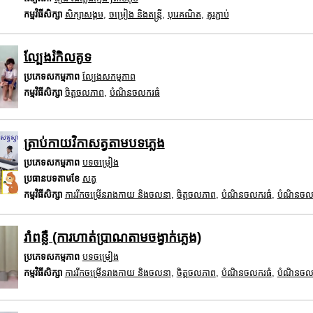
កម្មវិធីសិក្សា
សិក្សាសង្គម
,
ចម្រៀង និងតន្ត្រី
,
បុរេគណិត
,
គូរភ្ជាប់
ល្បែងរំកិលគូទ
ប្រភេទសកម្មភាព
ល្បែងសកម្មភាព
កម្មវិធីសិក្សា
ចិត្តចលភាព
,
បំណិនចលករធំ
ត្រាប់កាយវិកាសត្វតាមបទភ្លេង
ប្រភេទសកម្មភាព
បទចម្រៀង
ប្រធានបទតាមខែ
សត្វ
កម្មវិធីសិក្សា
ការរីកចម្រើនរាងកាយ និងចលនា
,
ចិត្តចលភាព
,
បំណិនចលករធំ
,
បំណិនចល
រាំពន្លឺ (ការហាត់ប្រាណតាមចង្វាក់ភ្លេង)
ប្រភេទសកម្មភាព
បទចម្រៀង
កម្មវិធីសិក្សា
ការរីកចម្រើនរាងកាយ និងចលនា
,
ចិត្តចលភាព
,
បំណិនចលករធំ
,
បំណិនចល