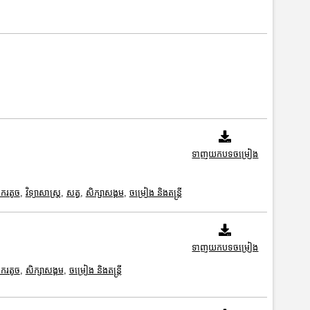
ទាញយកបទចម្រៀង
ករតូច
,
វិទ្យាសាស្រ្ត
,
សត្វ
,
សិក្សាសង្គម
,
ចម្រៀង និងតន្ត្រី
ទាញយកបទចម្រៀង
ករតូច
,
សិក្សាសង្គម
,
ចម្រៀង និងតន្ត្រី