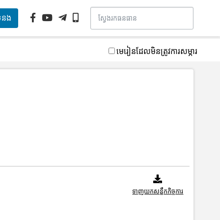
ទំនង
មេរៀនដែលមិនត្រូវការសម្ភារ
ទាញយកសន្លឹកកិច្ចការ