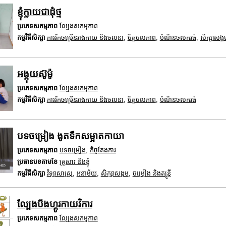
ខ្ញុំក្លាយជាដុំថ្ម
ប្រភេទសកម្មភាព
ល្បែងសកម្មភាព
កម្មវិធីសិក្សា
ការរីកចម្រើនរាងកាយ និងចលនា
,
ចិត្តចលភាព
,
បំណិនចលករធំ
,
សិក្សាសង្គ
អង្គុយស៊ូម៉ូ
ប្រភេទសកម្មភាព
ល្បែងសកម្មភាព
កម្មវិធីសិក្សា
ការរីកចម្រើនរាងកាយ និងចលនា
,
ចិត្តចលភាព
,
បំណិនចលករធំ
បទចម្រៀង ងូតទឹកសម្អាតកាយា
ប្រភេទសកម្មភាព
បទចម្រៀង
,
កិច្ចតែងការ
ប្រធានបទតាមខែ
គ្រួសារ និងខ្ញុំ
កម្មវិធីសិក្សា
វិទ្យាសាស្រ្ត
,
អនាម័យ
,
សិក្សាសង្គម
,
ចម្រៀង និងតន្ត្រី
ល្បែងបីងហ្គូរកាយវិការ
ប្រភេទសកម្មភាព
ល្បែងសកម្មភាព