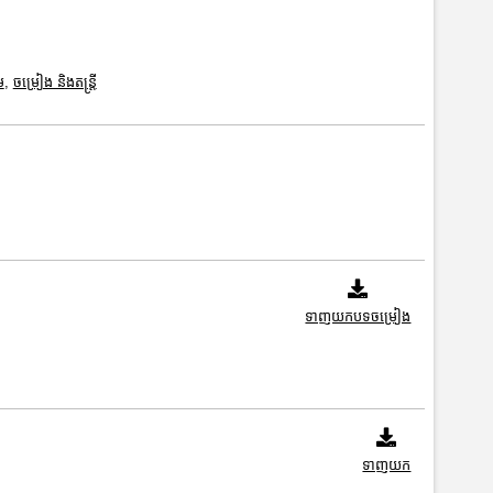
ម
,
ចម្រៀង និងតន្ត្រី
ទាញយកបទចម្រៀង
ទាញយក