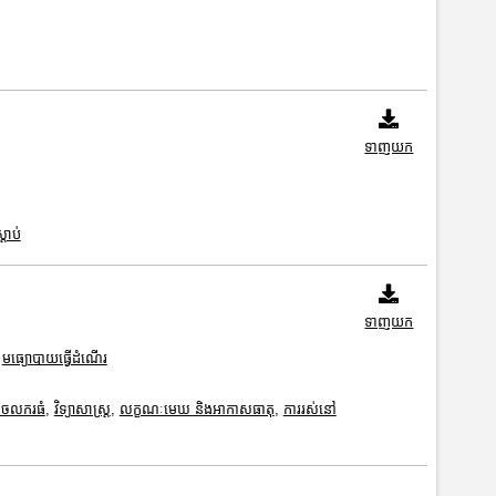
ទាញយក
្តាប់
ទាញយក
,
មធ្យោបាយធ្វើដំណើរ
នចលករធំ
,
វិទ្យាសាស្រ្ត
,
លក្ខណៈមេឃ និងអាកាសធាតុ
,
ការរស់នៅ