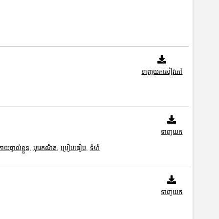
ទាញយកសៀវភៅ
ទាញយក
ាយផ្ទាល់ខ្លួន
,
បុរេគណិត
,
ប្រៀបធៀប
,
ទំហំ
ទាញយក