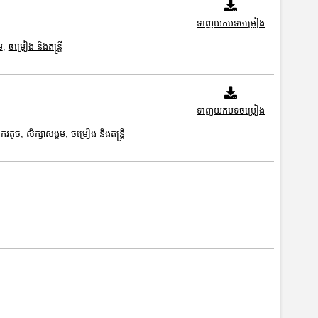
ទាញយកបទចម្រៀង
ម
,
ចម្រៀង និងតន្ត្រី
ទាញយកបទចម្រៀង
ករតូច
,
សិក្សាសង្គម
,
ចម្រៀង និងតន្ត្រី