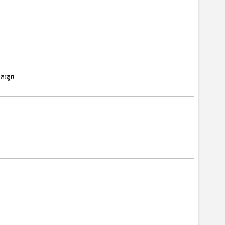
ករតូច