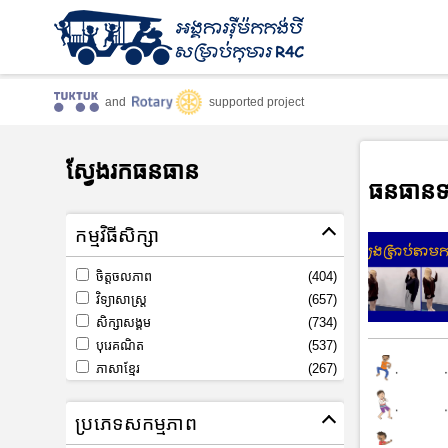
and
supported project
ស្វែងរកធនធាន
ធនធានទ
កម្មវិធីសិក្សា
ចិត្តចលភាព
(404)
វិទ្យាសាស្រ្ត
(657)
សិក្សាសង្គម
(734)
បុរេគណិត
(537)
ភាសាខ្មែរ
(267)
ប្រភេទសកម្មភាព