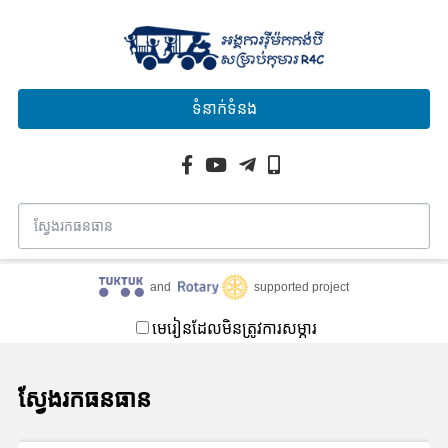
ទំនាក់ទំនង
and
supported project
មេរៀនដែលមិនត្រូវការសម្ភារ
ស្វែងរកធនធាន