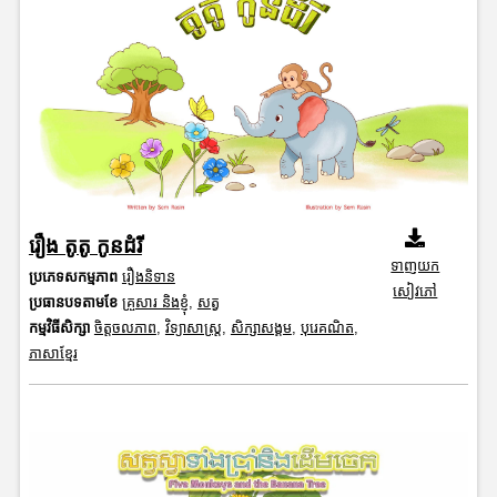
រឿង តូតូ កូនដំរី
ទាញយក
ប្រភេទសកម្មភាព
រឿងនិទាន
សៀវភៅ
ប្រធានបទតាមខែ
គ្រួសារ និងខ្ញុំ
,
សត្វ
កម្មវិធីសិក្សា
ចិត្តចលភាព
,
វិទ្យាសាស្រ្ត
,
សិក្សាសង្គម
,
បុរេគណិត
,
ភាសាខ្មែរ