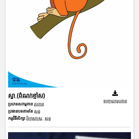
ស្វា (ព៌ណ/ខ្មៅស)
ទាញយករូបភាព
ប្រភេទសកម្មភាព
រូបភាព
ប្រធានបទតាមខែ
សត្វ
កម្មវិធីសិក្សា
វិទ្យាសាស្រ្ត
,
សត្វ