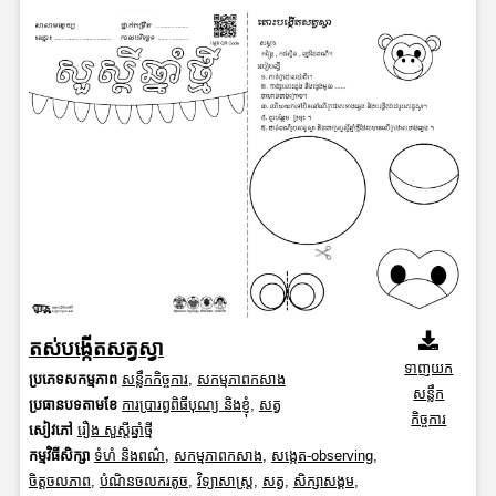
តស់បង្កើតសត្វស្វា
ទាញយក
ប្រភេទសកម្មភាព
សន្លឹកកិច្ចការ
,
សកម្មភាពកសាង
សន្លឹក
ប្រធានបទតាមខែ
ការប្រារព្ធពិធីបុណ្យ និងខ្ញុំ
,
សត្វ
កិច្ចការ
សៀវភៅ
រឿង សួស្តីឆ្នាំថ្មី
កម្មវិធីសិក្សា
ទំហំ និងពណ៌
,
សកម្មភាពកសាង
,
សង្កេត-observing
,
ចិត្តចលភាព
,
បំណិនចលករតូច
,
វិទ្យាសាស្រ្ត
,
សត្វ
,
សិក្សាសង្គម
,