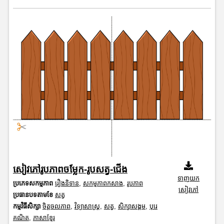
សៀវភៅរូបភាពចម្លែក-រូបសត្វ-ជើង
ទាញយក
ប្រភេទសកម្មភាព
រឿងនិទាន
,
សកម្មភាពកសាង
,
រូបភាព
សៀវភៅ
ប្រធានបទតាមខែ
សត្វ
កម្មវិធីសិក្សា
ចិត្តចលភាព
,
វិទ្យាសាស្រ្ត
,
សត្វ
,
សិក្សាសង្គម
,
បុរេ
គណិត
,
ភាសាខ្មែរ