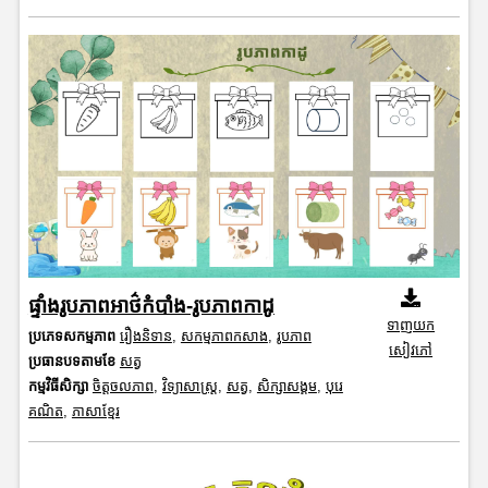
ផ្ទាំងរូបភាពអាថ៌កំបាំង-រូបភាពកាដូ
ទាញយក
ប្រភេទសកម្មភាព
រឿងនិទាន
,
សកម្មភាពកសាង
,
រូបភាព
សៀវភៅ
ប្រធានបទតាមខែ
សត្វ
កម្មវិធីសិក្សា
ចិត្តចលភាព
,
វិទ្យាសាស្រ្ត
,
សត្វ
,
សិក្សាសង្គម
,
បុរេ
គណិត
,
ភាសាខ្មែរ