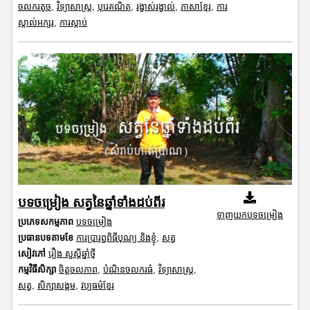
ចលករតូច
,
វិទ្យាសាស្រ្ត
,
បុរេគណិត
,
រង្វាស់រង្វាល់
,
ភាសាខ្មែរ
,
ការ
ស្គាល់អក្សរ
,
ការស្តាប់
បទចម្រៀង សត្វនៃឆ្នាំទាំងដប់ពីរ
ទាញយកបទចម្រៀង
ប្រភេទសកម្មភាព
បទចម្រៀង
ប្រធានបទតាមខែ
ការប្រារព្ធពិធីបុណ្យ និងខ្ញុំ
,
សត្វ
សៀវភៅ
រឿង សួស្តីឆ្នាំថ្មី
កម្មវិធីសិក្សា
ចិត្តចលភាព
,
បំណិនចលករធំ
,
វិទ្យាសាស្រ្ត
,
សត្វ
,
សិក្សាសង្គម
,
វប្បធម៌ខ្មែរ