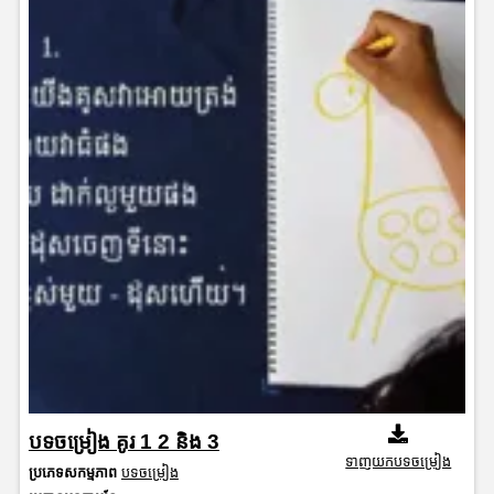
បទចម្រៀង គូរ 1 2 និង‌ 3
ទាញយកបទចម្រៀង
ប្រភេទសកម្មភាព
បទចម្រៀង