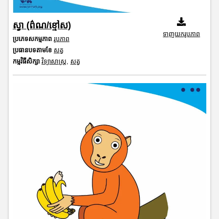
ស្វា (ព៌ណ/ខ្មៅស)
ទាញយករូបភាព
ប្រភេទសកម្មភាព
រូបភាព
ប្រធានបទតាមខែ
សត្វ
កម្មវិធីសិក្សា
វិទ្យាសាស្រ្ត
,
សត្វ