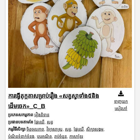
ការធ្វើតុក្កតាសម្រាប់រឿង «សត្វស្វាទាំង៥និង
ទាញយក
ដើមចេក»_C_B
សៀវភៅ
ប្រភេទសកម្មភាព
រឿងនិទាន
ប្រធានបទតាមខែ
ផ្លែឈើ
,
សត្វ
កម្មវិធីសិក្សា
ចិត្តចលភាព
,
វិទ្យាសាស្រ្ត
,
សត្វ
,
ផ្លែឈើ
,
សិក្សាសង្គម
,
បំណិនទំនាក់ទំនង
,
បុរេគណិត
,
រាប់ចំនួន
,
ភាសាខ្មែរ