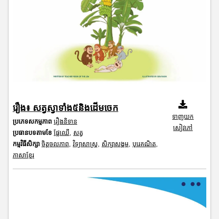
រឿង៖ សត្វស្វាទាំង៥និងដើមចេក
ទាញយក
ប្រភេទសកម្មភាព
រឿងនិទាន
សៀវភៅ
ប្រធានបទតាមខែ
ផ្លែឈើ
,
សត្វ
កម្មវិធីសិក្សា
ចិត្តចលភាព
,
វិទ្យាសាស្រ្ត
,
សិក្សាសង្គម
,
បុរេគណិត
,
ភាសាខ្មែរ