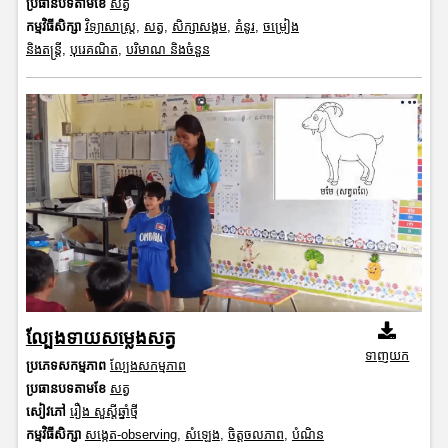
ប្រធានបទតាមខែ
សត្វ
កម្មវិធីសិក្សា
វិទ្យាសាស្រ្ត
,
សត្វ
,
សិក្សាសង្គម
,
គំនូរ
,
ចម្រៀង
និងតន្ត្រី
,
បុរេគណិត
,
បរិមាណ និងចំនួន
ល្បែងទាយសម្លេងសត្វ
ទាញយក
ប្រភេទសកម្មភាព
ល្បែងសកម្មភាព
ប្រធានបទតាមខែ
សត្វ
សៀវភៅ
រឿង សួស្តីឆ្នាំថ្មី
កម្មវិធីសិក្សា
សង្កេត-observing
,
សំឡេង
,
ចិត្តចលភាព
,
បំណិន