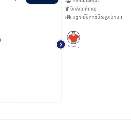
មិនកំណត់ចំនួន
មិនកំណត់អាយុ
អង្គការរ៉ឺម៉កកង់បីសម្រាប់កុមារ
វិទ្យាសាស្រ្ត