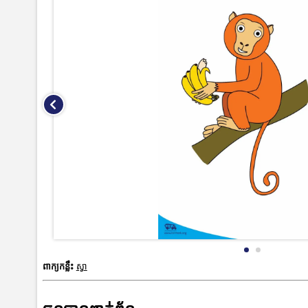
ពាក្យកន្លឹះ
ស្វា