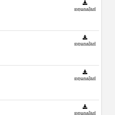
ទាញយកសៀវភៅ
ទាញយកសៀវភៅ
ទាញយកសៀវភៅ
ទាញយកសៀវភៅ