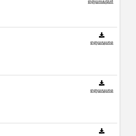
ទាញយកសៀវភៅ
ទាញយករូបភាព
ទាញយករូបភាព