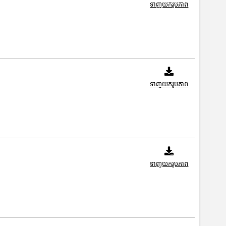
ទាញយករូបភាព
ទាញយករូបភាព
ទាញយករូបភាព