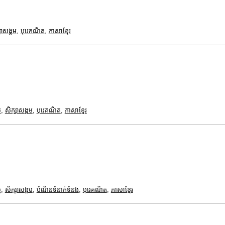
សាសង្គម
,
បុរេគណិត
,
ភាសាខ្មែរ
ត
,
សិក្សាសង្គម
,
បុរេគណិត
,
ភាសាខ្មែរ
ត
,
សិក្សាសង្គម
,
បំណិនទំនាក់ទំនង
,
បុរេគណិត
,
ភាសាខ្មែរ