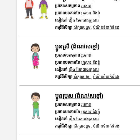
ប្រភេទសកម្មភាព
រូបភាព
ប្រធានបទតាមខែ
គ្រួសារ និងខ្ញុំ
សៀវភៅ
រឿង មែកធាងគ្រួសារ
កម្មវិធីសិក្សា
សិក្សាសង្គម
,
បំណិនទំនាក់ទំនង
ប្អូនស្រី (ព៌ណ/សខ្មៅ)
ប្រភេទសកម្មភាព
រូបភាព
ប្រធានបទតាមខែ
គ្រួសារ និងខ្ញុំ
សៀវភៅ
រឿង មែកធាងគ្រួសារ
កម្មវិធីសិក្សា
សិក្សាសង្គម
,
បំណិនទំនាក់ទំនង
ប្អូនប្រុស (ព៌ណ/សខ្មៅ)
ប្រភេទសកម្មភាព
រូបភាព
ប្រធានបទតាមខែ
គ្រួសារ និងខ្ញុំ
សៀវភៅ
រឿង មែកធាងគ្រួសារ
កម្មវិធីសិក្សា
សិក្សាសង្គម
,
បំណិនទំនាក់ទំនង