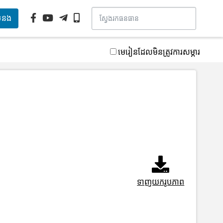
ទំនង
មេរៀនដែលមិនត្រូវការសម្ភារ
ទាញយករូបភាព