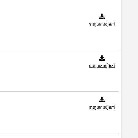
ទាញយកសៀវភៅ
ទាញយកសៀវភៅ
ទាញយកសៀវភៅ