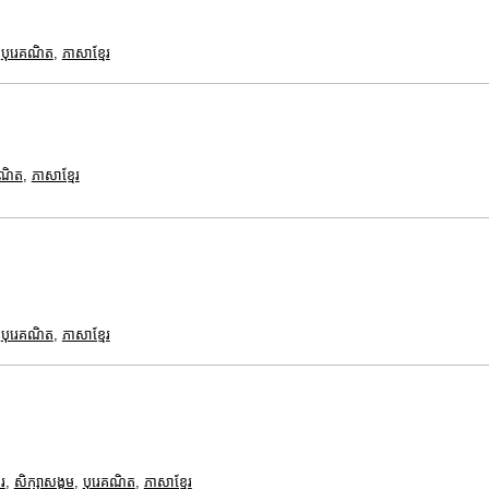
,
បុរេគណិត
,
ភាសាខ្មែរ
គណិត
,
ភាសាខ្មែរ
,
បុរេគណិត
,
ភាសាខ្មែរ
រ
,
សិក្សាសង្គម
,
បុរេគណិត
,
ភាសាខ្មែរ