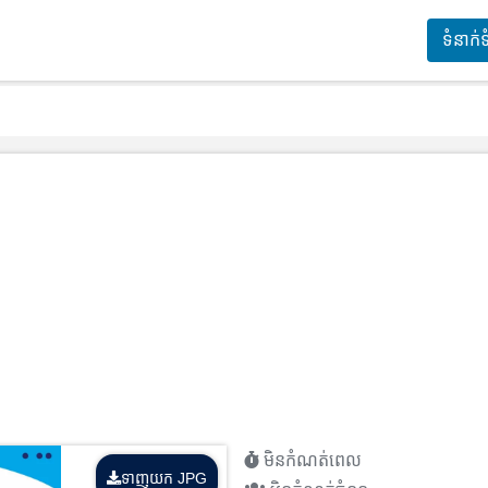
ទំនាក់
មិនកំណត់ពេល
ទាញយក JPG