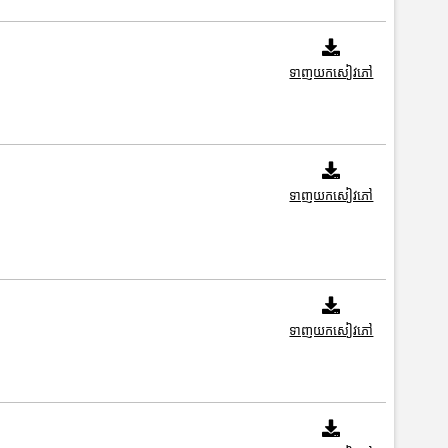
ទាញយកសៀវភៅ
ទាញយកសៀវភៅ
ទាញយកសៀវភៅ