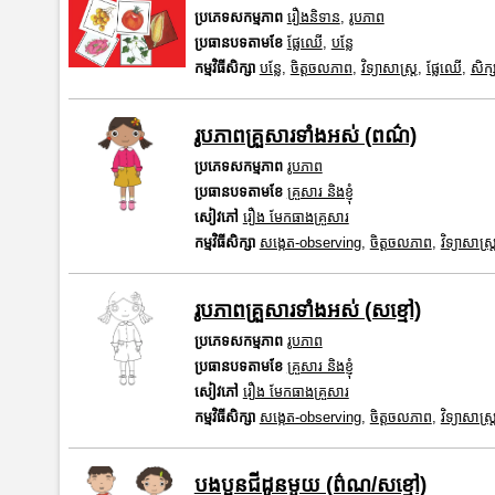
ប្រភេទសកម្មភាព
រឿងនិទាន
,
រូបភាព
ប្រធានបទតាមខែ
ផ្លែឈើ
,
បន្លែ
កម្មវិធីសិក្សា
បន្លែ
,
ចិត្តចលភាព
,
វិទ្យាសាស្រ្ត
,
ផ្លែឈើ
,
សិក្
រូបភាពគ្រួសារទាំងអស់ (ពណ៌)
ប្រភេទសកម្មភាព
រូបភាព
ប្រធានបទតាមខែ
គ្រួសារ និងខ្ញុំ
សៀវភៅ
រឿង មែកធាងគ្រួសារ
កម្មវិធីសិក្សា
សង្កេត-observing
,
ចិត្តចលភាព
,
វិទ្យាសាស្រ្
រូបភាពគ្រួសារទាំងអស់ (សខ្មៅ)
ប្រភេទសកម្មភាព
រូបភាព
ប្រធានបទតាមខែ
គ្រួសារ និងខ្ញុំ
សៀវភៅ
រឿង មែកធាងគ្រួសារ
កម្មវិធីសិក្សា
សង្កេត-observing
,
ចិត្តចលភាព
,
វិទ្យាសាស្រ្
បងប្អូនជីដូនមួយ (ព៌ណ/សខ្មៅ)