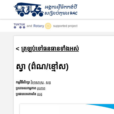
and
supported project
<
ត្រឡប់ទៅធនធានទាំងអស់
ស្វា (ព៌ណ/ខ្មៅស)
កម្មវិធីសិក្សា
វិទ្យាសាស្រ្ត
,
សត្វ
ប្រភេទសកម្មភាព
រូបភាព
ប្រធានបទតាមខែ
សត្វ