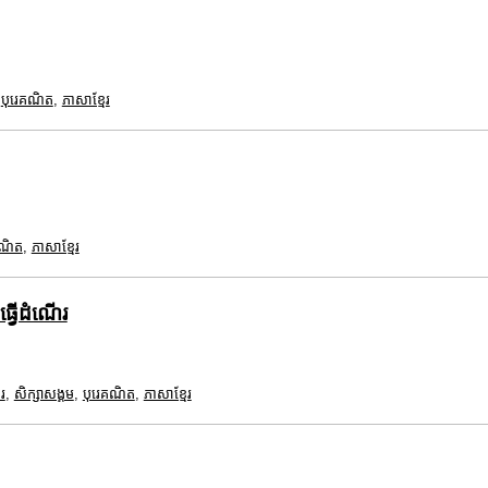
,
បុរេគណិត
,
ភាសាខ្មែរ
គណិត
,
ភាសាខ្មែរ
ធ្វើដំណើរ
រ
,
សិក្សាសង្គម
,
បុរេគណិត
,
ភាសាខ្មែរ