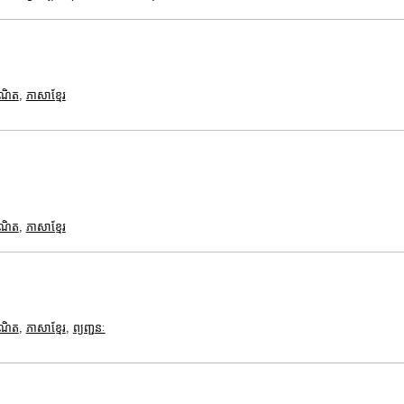
គណិត
,
ភាសាខ្មែរ
គណិត
,
ភាសាខ្មែរ
គណិត
,
ភាសាខ្មែរ
,
ព្យញ្ជនៈ