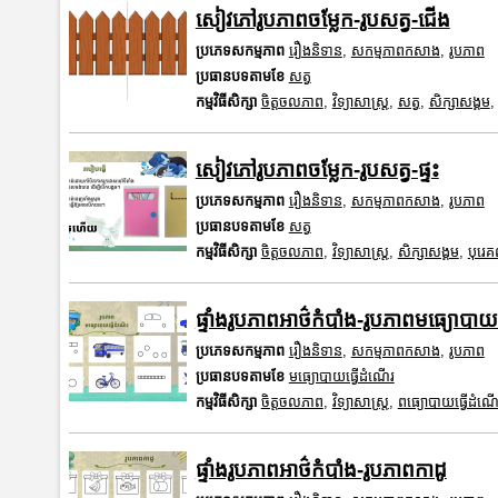
សៀវភៅរូបភាពចម្លែក-រូបសត្វ-ជើង
ប្រភេទសកម្មភាព
រឿងនិទាន
,
សកម្មភាពកសាង
,
រូបភាព
ប្រធានបទតាមខែ
សត្វ
កម្មវិធីសិក្សា
ចិត្តចលភាព
,
វិទ្យាសាស្រ្ត
,
សត្វ
,
សិក្សាសង្គម
សៀវភៅរូបភាពចម្លែក-រូបសត្វ-ផ្ទះ
ប្រភេទសកម្មភាព
រឿងនិទាន
,
សកម្មភាពកសាង
,
រូបភាព
ប្រធានបទតាមខែ
សត្វ
កម្មវិធីសិក្សា
ចិត្តចលភាព
,
វិទ្យាសាស្រ្ត
,
សិក្សាសង្គម
,
បុរេ
ផ្ទាំងរូបភាពអាថ៌កំបាំង-រូបភាពមធ្យោបាយ
ប្រភេទសកម្មភាព
រឿងនិទាន
,
សកម្មភាពកសាង
,
រូបភាព
ប្រធានបទតាមខែ
មធ្យោបាយធ្វើដំណើរ
កម្មវិធីសិក្សា
ចិត្តចលភាព
,
វិទ្យាសាស្រ្ត
,
ពធ្យោបាយធ្វើដំណើ
ផ្ទាំងរូបភាពអាថ៌កំបាំង-រូបភាពកាដូ