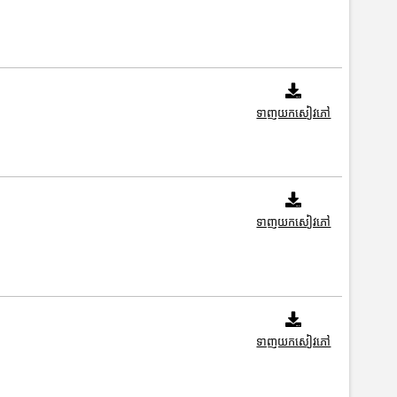
ទាញយកសៀវភៅ
ទាញយកសៀវភៅ
ទាញយកសៀវភៅ