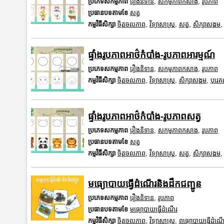
ប្រភេទសកម្មភាព
រឿងនិទាន
,
សកម្មភាពកសាង
,
រូបភាព
ប្រធានបទតាមខែ
សត្វ
កម្មវិធីសិក្សា
ចិត្តចលភាព
,
វិទ្យាសាស្រ្ត
,
សត្វ
,
សិក្សាសង្គម
ផ្ទាំងរូបភាពអាថ៌កំបាំង-រូបភាពអារម្មណ៍
ប្រភេទសកម្មភាព
រឿងនិទាន
,
សកម្មភាពកសាង
,
រូបភាព
កម្មវិធីសិក្សា
ចិត្តចលភាព
,
វិទ្យាសាស្រ្ត
,
សិក្សាសង្គម
,
បុរេ
ផ្ទាំងរូបភាពអាថ៌កំបាំង-រូបភាពសត្វ
ប្រភេទសកម្មភាព
រឿងនិទាន
,
សកម្មភាពកសាង
,
រូបភាព
ប្រធានបទតាមខែ
សត្វ
កម្មវិធីសិក្សា
ចិត្តចលភាព
,
វិទ្យាសាស្រ្ត
,
សត្វ
,
សិក្សាសង្គម
មធ្យោបាយធ្វើដំណើរនិងដឹកជញ្ជូន
ប្រភេទសកម្មភាព
រឿងនិទាន
,
រូបភាព
ប្រធានបទតាមខែ
មធ្យោបាយធ្វើដំណើរ
កម្មវិធីសិក្សា
ចិត្តចលភាព
,
វិទ្យាសាស្រ្ត
,
ពធ្យោបាយធ្វើដំណើ