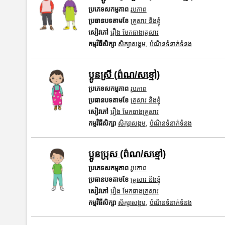
ប្រភេទសកម្មភាព
រូបភាព
ប្រធានបទតាមខែ
គ្រួសារ និងខ្ញុំ
សៀវភៅ
រឿង មែកធាងគ្រួសារ
កម្មវិធីសិក្សា
សិក្សាសង្គម
,
បំណិនទំនាក់ទំនង
ប្អូនស្រី (ព៌ណ/សខ្មៅ)
ប្រភេទសកម្មភាព
រូបភាព
ប្រធានបទតាមខែ
គ្រួសារ និងខ្ញុំ
សៀវភៅ
រឿង មែកធាងគ្រួសារ
កម្មវិធីសិក្សា
សិក្សាសង្គម
,
បំណិនទំនាក់ទំនង
ប្អូនប្រុស (ព៌ណ/សខ្មៅ)
ប្រភេទសកម្មភាព
រូបភាព
ប្រធានបទតាមខែ
គ្រួសារ និងខ្ញុំ
សៀវភៅ
រឿង មែកធាងគ្រួសារ
កម្មវិធីសិក្សា
សិក្សាសង្គម
,
បំណិនទំនាក់ទំនង