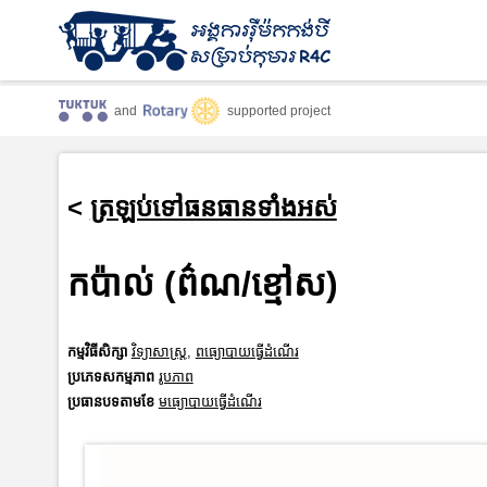
and
supported project
<
ត្រឡប់ទៅធនធានទាំងអស់
កប៉ាល់ (ព៌ណ/ខ្មៅស)
កម្មវិធីសិក្សា
វិទ្យាសាស្រ្ត
,
ពធ្យោបាយធ្វើដំណើរ
ប្រភេទសកម្មភាព
រូបភាព
ប្រធានបទតាមខែ
មធ្យោបាយធ្វើដំណើរ