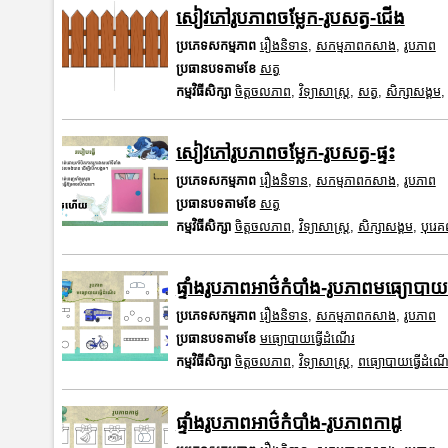
សៀវភៅរូបភាពចម្លែក-រូបសត្វ-ជើង
ប្រភេទសកម្មភាព
រឿងនិទាន
,
សកម្មភាពកសាង
,
រូបភាព
ប្រធានបទតាមខែ
សត្វ
កម្មវិធីសិក្សា
ចិត្តចលភាព
,
វិទ្យាសាស្រ្ត
,
សត្វ
,
សិក្សាសង្គម
សៀវភៅរូបភាពចម្លែក-រូបសត្វ-ផ្ទះ
ប្រភេទសកម្មភាព
រឿងនិទាន
,
សកម្មភាពកសាង
,
រូបភាព
ប្រធានបទតាមខែ
សត្វ
កម្មវិធីសិក្សា
ចិត្តចលភាព
,
វិទ្យាសាស្រ្ត
,
សិក្សាសង្គម
,
បុរេ
ផ្ទាំងរូបភាពអាថ៌កំបាំង-រូបភាពមធ្យោបាយ
ប្រភេទសកម្មភាព
រឿងនិទាន
,
សកម្មភាពកសាង
,
រូបភាព
ប្រធានបទតាមខែ
មធ្យោបាយធ្វើដំណើរ
កម្មវិធីសិក្សា
ចិត្តចលភាព
,
វិទ្យាសាស្រ្ត
,
ពធ្យោបាយធ្វើដំណើ
ផ្ទាំងរូបភាពអាថ៌កំបាំង-រូបភាពកាដូ