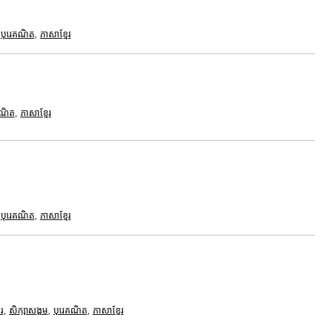
,
បុរេគណិត
,
ភាសាខ្មែរ
គណិត
,
ភាសាខ្មែរ
,
បុរេគណិត
,
ភាសាខ្មែរ
រ
,
សិក្សាសង្គម
,
បុរេគណិត
,
ភាសាខ្មែរ