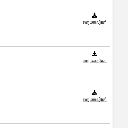
ទាញយកសៀវភៅ
ទាញយកសៀវភៅ
ទាញយកសៀវភៅ