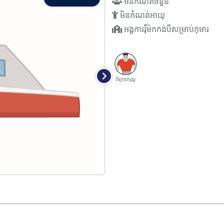
មិនកំណត់ចំនួន
មិនកំណត់អាយុ
អង្គការរ៉ឺម៉កកង់បីសម្រាប់កុមារ
វិទ្យាសាស្រ្ត