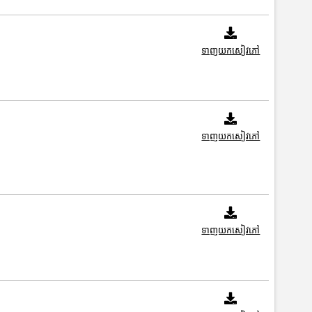
ទាញយកសៀវភៅ
ទាញយកសៀវភៅ
ទាញយកសៀវភៅ