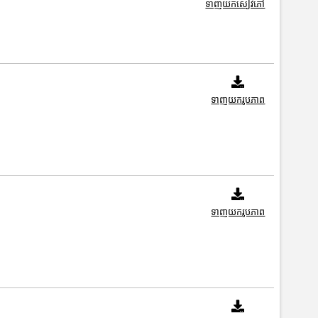
ទាញយកសៀវភៅ
ទាញយករូបភាព
ទាញយករូបភាព