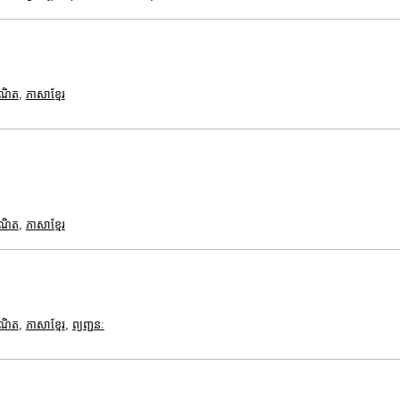
គណិត
,
ភាសាខ្មែរ
គណិត
,
ភាសាខ្មែរ
គណិត
,
ភាសាខ្មែរ
,
ព្យញ្ជនៈ