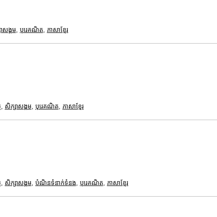
សាសង្គម
,
បុរេគណិត
,
ភាសាខ្មែរ
ត
,
សិក្សាសង្គម
,
បុរេគណិត
,
ភាសាខ្មែរ
ត
,
សិក្សាសង្គម
,
បំណិនទំនាក់ទំនង
,
បុរេគណិត
,
ភាសាខ្មែរ