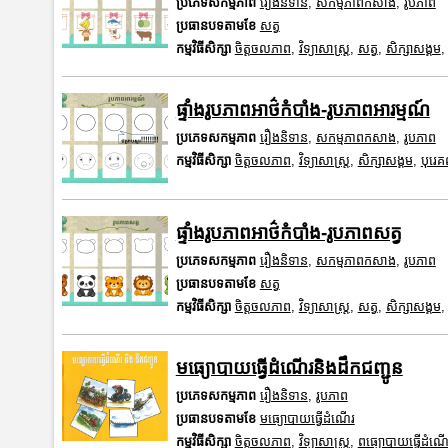
ប្រភេទសកម្មភាព
រឿងនិទាន
,
សកម្មភាពកសាង
,
រូបភាព
ប្រធានបទតាមខែ
សត្វ
កម្មវិធីសិក្សា
ចិត្តចលភាព
,
វិទ្យាសាស្រ្ត
,
សត្វ
,
សិក្សាសង្គម
ផ្ទាំងរូបភាពអាថ៌កំបាំង-រូបភាពអារម្មណ៍
ប្រភេទសកម្មភាព
រឿងនិទាន
,
សកម្មភាពកសាង
,
រូបភាព
កម្មវិធីសិក្សា
ចិត្តចលភាព
,
វិទ្យាសាស្រ្ត
,
សិក្សាសង្គម
,
បុរេ
ផ្ទាំងរូបភាពអាថ៌កំបាំង-រូបភាពសត្វ
ប្រភេទសកម្មភាព
រឿងនិទាន
,
សកម្មភាពកសាង
,
រូបភាព
ប្រធានបទតាមខែ
សត្វ
កម្មវិធីសិក្សា
ចិត្តចលភាព
,
វិទ្យាសាស្រ្ត
,
សត្វ
,
សិក្សាសង្គម
មធ្យោបាយធ្វើដំណើរនិងដឹកជញ្ជូន
ប្រភេទសកម្មភាព
រឿងនិទាន
,
រូបភាព
ប្រធានបទតាមខែ
មធ្យោបាយធ្វើដំណើរ
កម្មវិធីសិក្សា
ចិត្តចលភាព
,
វិទ្យាសាស្រ្ត
,
ពធ្យោបាយធ្វើដំណើ