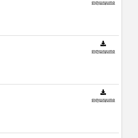
ទាញយករូបភាព
ទាញយករូបភាព
ទាញយករូបភាព