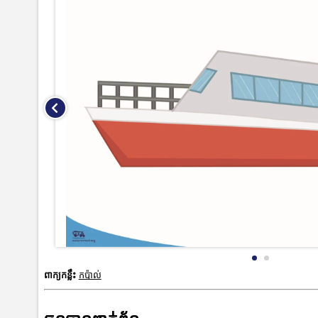
ពាក្យកន្លឹះ
កប៉ាល់