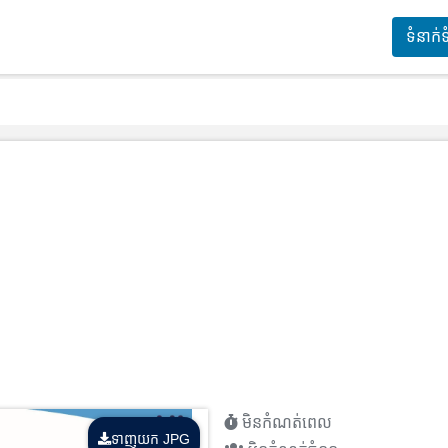
ទំនាក់
មិនកំណត់ពេល
ទាញយក JPG