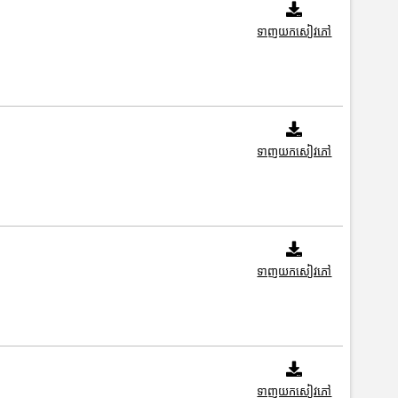
ទាញយកសៀវភៅ
ទាញយកសៀវភៅ
ទាញយកសៀវភៅ
ទាញយកសៀវភៅ