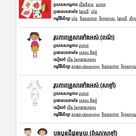
ប្រភេទសកម្មភាព
រឿងនិទាន
,
រូបភាព
ប្រធានបទតាមខែ
ផ្លែឈើ
,
បន្លែ
កម្មវិធីសិក្សា
បន្លែ
,
ចិត្តចលភាព
,
វិទ្យាសាស្រ្ត
,
ផ្លែឈើ
,
សិក្
រូបភាពគ្រួសារទាំងអស់ (ពណ៌)
ប្រភេទសកម្មភាព
រូបភាព
ប្រធានបទតាមខែ
គ្រួសារ និងខ្ញុំ
សៀវភៅ
រឿង មែកធាងគ្រួសារ
កម្មវិធីសិក្សា
សង្កេត-observing
,
ចិត្តចលភាព
,
វិទ្យាសាស្រ្
រូបភាពគ្រួសារទាំងអស់ (សខ្មៅ)
ប្រភេទសកម្មភាព
រូបភាព
ប្រធានបទតាមខែ
គ្រួសារ និងខ្ញុំ
សៀវភៅ
រឿង មែកធាងគ្រួសារ
កម្មវិធីសិក្សា
សង្កេត-observing
,
ចិត្តចលភាព
,
វិទ្យាសាស្រ្
បងប្អូនជីដូនមួយ (ព៌ណ/សខ្មៅ)