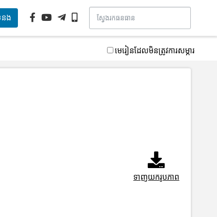
ទំនង
មេរៀនដែលមិនត្រូវការសម្ភារ
ទាញយករូបភាព