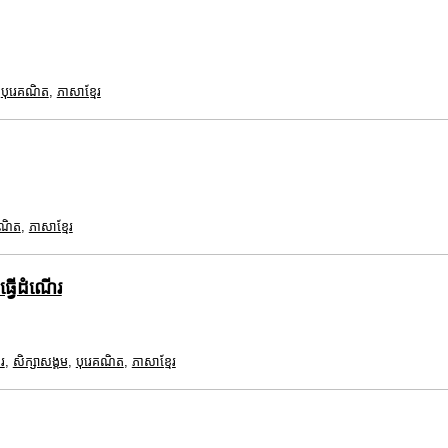
,
បុរេគណិត
,
ភាសាខ្មែរ
គណិត
,
ភាសាខ្មែរ
ធ្វើដំណើរ
រ
,
សិក្សាសង្គម
,
បុរេគណិត
,
ភាសាខ្មែរ