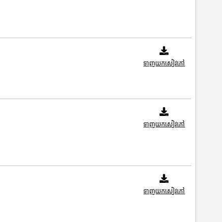
ទាញយកសៀវភៅ
ទាញយកសៀវភៅ
ទាញយកសៀវភៅ