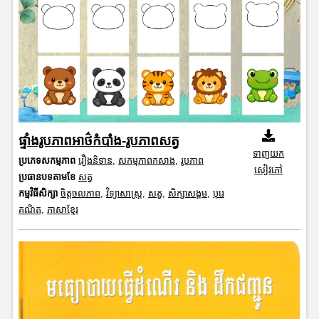
ផ្ទាំងរូបភាពអាថ៌កំបាំង-រូបភាពសត្វ
ទាញយក
ប្រភេទសកម្មភាព
រឿងនិទាន
,
សកម្មភាពកសាង
,
រូបភាព
សៀវភៅ
ប្រធានបទតាមខែ
សត្វ
កម្មវិធីសិក្សា
ចិត្តចលភាព
,
វិទ្យាសាស្រ្ត
,
សត្វ
,
សិក្សាសង្គម
,
បុរេ
គណិត
,
ភាសាខ្មែរ