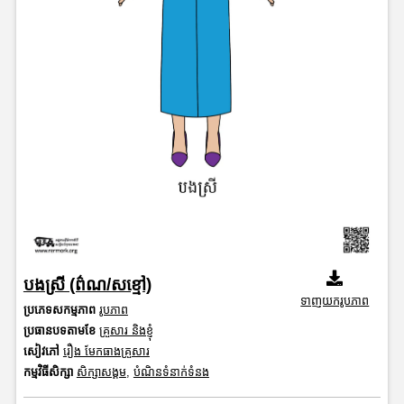
បងស្រី (ព៌ណ/សខ្មៅ)
ទាញយករូបភាព
ប្រភេទសកម្មភាព
រូបភាព
ប្រធានបទតាមខែ
គ្រួសារ និងខ្ញុំ
សៀវភៅ
រឿង មែកធាងគ្រួសារ
កម្មវិធីសិក្សា
សិក្សាសង្គម
,
បំណិនទំនាក់ទំនង