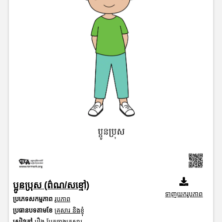
ប្អូនប្រុស (ព៌ណ/សខ្មៅ)
ទាញយករូបភាព
ប្រភេទសកម្មភាព
រូបភាព
ប្រធានបទតាមខែ
គ្រួសារ និងខ្ញុំ
សៀវភៅ
រឿង មែកធាងគ្រួសារ