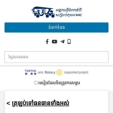
ទំនាក់ទំនង
and
supported project
មេរៀនដែលមិនត្រូវការសម្ភារ
<
ត្រឡប់ទៅធនធានទាំងអស់