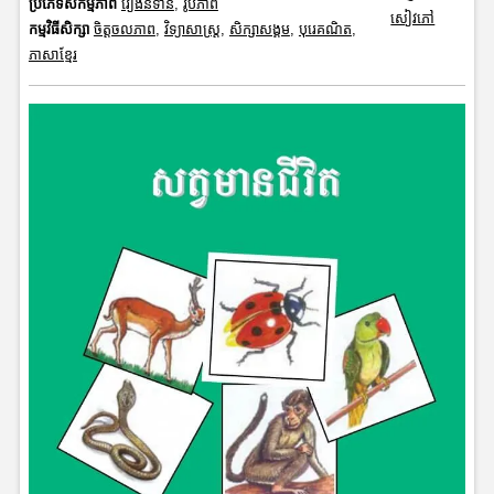
ប្រភេទសកម្មភាព
រឿងនិទាន
,
រូបភាព
សៀវភៅ
កម្មវិធីសិក្សា
ចិត្តចលភាព
,
វិទ្យាសាស្រ្ត
,
សិក្សាសង្គម
,
បុរេគណិត
,
ភាសាខ្មែរ