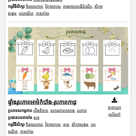
កម្មវិធីសិក្សា
ចិត្តចលភាព
,
វិទ្យាសាស្រ្ត
,
ពធ្យោបាយធ្វើដំណើរ
,
សិក្សា
សង្គម
,
បុរេគណិត
,
ភាសាខ្មែរ
ផ្ទាំងរូបភាពអាថ៌កំបាំង-រូបភាពកាដូ
ទាញយក
ប្រភេទសកម្មភាព
រឿងនិទាន
,
សកម្មភាពកសាង
,
រូបភាព
សៀវភៅ
ប្រធានបទតាមខែ
សត្វ
កម្មវិធីសិក្សា
ចិត្តចលភាព
,
វិទ្យាសាស្រ្ត
,
សត្វ
,
សិក្សាសង្គម
,
បុរេ
គណិត
,
ភាសាខ្មែរ