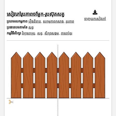
សៀវភៅរូបភាពចម្លែក-រូបស៊ុតសត្វ
ទាញយកសៀវភៅ
ប្រភេទសកម្មភាព
រឿងនិទាន
,
សកម្មភាពកសាង
,
រូបភាព
ប្រធានបទតាមខែ
សត្វ
កម្មវិធីសិក្សា
វិទ្យាសាស្រ្ត
,
សត្វ
,
សិក្សាសង្គម
,
ភាសាខ្មែរ