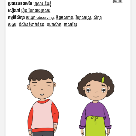
រូបភាព
ប្រធានបទតាមខែ
គ្រួសារ និងខ្ញុំ
សៀវភៅ
រឿង មែកធាងគ្រួសារ
កម្មវិធីសិក្សា
សង្កេត-observing
,
ចិត្តចលភាព
,
វិទ្យាសាស្រ្ត
,
សិក្សា
សង្គម
,
បំណិនទំនាក់ទំនង
,
បុរេគណិត
,
ភាសាខ្មែរ