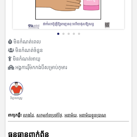
មិនកំណត់ពេល
មិនកំណត់ចំនួន
មិនកំណត់អាយុ
អង្គការរុឺម៉កកង់បីសម្រាប់កុមារ
វិទ្យាសាស្រ្ត
ពាក្យកន្លឹះ
លាងដៃ
,
សកម្មភាំពប្រចាំថ្ងៃ
,
អនាម័យ
,
អនាម័យខ្លួនប្រាណ
ធនធានពាក់ព័ន្ធ