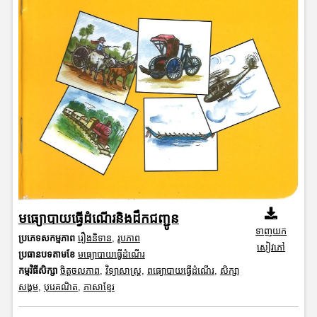
មធ្យោបាយធ្វើដំណើរនិងដឹកជញ្ជូន
ទាញយក
ប្រភេទសកម្មភាព
រឿងនិទាន
,
រូបភាព
សៀវភៅ
ប្រធានបទតាមខែ
មធ្យោបាយធ្វើដំណើរ
កម្មវិធីសិក្សា
ចិត្តចលភាព
,
វិទ្យាសាស្រ្ត
,
ពធ្យោបាយធ្វើដំណើរ
,
សិក្សា
សង្គម
,
បុរេគណិត
,
ភាសាខ្មែរ