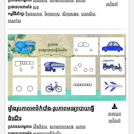
ប្រភេទសកម្មភាព
រឿងនិទាន
,
សកម្មភាពកសាង
,
រូបភាព
សៀវភៅ
ប្រធានបទតាមខែ
សត្វ
កម្មវិធីសិក្សា
ចិត្តចលភាព
,
វិទ្យាសាស្រ្ត
,
សិក្សាសង្គម
,
បុរេគណិត
,
ភាសាខ្មែរ
ផ្ទាំងរូបភាពអាថ៌កំបាំង-រូបភាពមធ្យោបាយធ្វើ
ទាញយក
ដំណើរ
សៀវភៅ
ប្រភេទសកម្មភាព
រឿងនិទាន
,
សកម្មភាពកសាង
,
រូបភាព
ប្រធានបទតាមខែ
មធ្យោបាយធ្វើដំណើរ