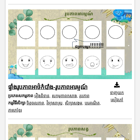
ផ្ទាំងរូបភាពអាថ៌កំបាំង-រូបភាពអារម្មណ៍
ទាញយក
ប្រភេទសកម្មភាព
រឿងនិទាន
,
សកម្មភាពកសាង
,
រូបភាព
សៀវភៅ
កម្មវិធីសិក្សា
ចិត្តចលភាព
,
វិទ្យាសាស្រ្ត
,
សិក្សាសង្គម
,
បុរេគណិត
,
ភាសាខ្មែរ