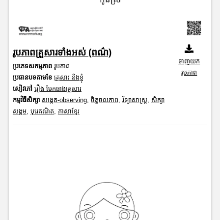
រូបភាពគ្រួសារទាំងអស់ (ពណ៌)
ទាញយក
ប្រភេទសកម្មភាព
រូបភាព
រូបភាព
ប្រធានបទតាមខែ
គ្រួសារ និងខ្ញុំ
សៀវភៅ
រឿង មែកធាងគ្រួសារ
កម្មវិធីសិក្សា
សង្កេត-observing
,
ចិត្តចលភាព
,
វិទ្យាសាស្រ្ត
,
សិក្សា
សង្គម
,
បុរេគណិត
,
ភាសាខ្មែរ