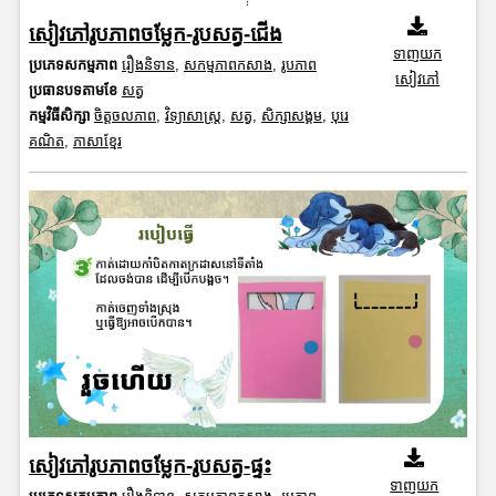
សៀវភៅរូបភាពចម្លែក-រូបសត្វ-ជើង
ទាញយក
ប្រភេទសកម្មភាព
រឿងនិទាន
,
សកម្មភាពកសាង
,
រូបភាព
សៀវភៅ
ប្រធានបទតាមខែ
សត្វ
កម្មវិធីសិក្សា
ចិត្តចលភាព
,
វិទ្យាសាស្រ្ត
,
សត្វ
,
សិក្សាសង្គម
,
បុរេ
គណិត
,
ភាសាខ្មែរ
សៀវភៅរូបភាពចម្លែក-រូបសត្វ-ផ្ទះ
ទាញយក