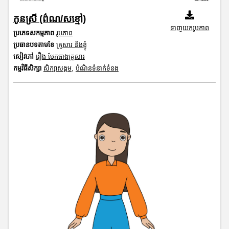
កូនស្រី (ព៌ណ/សខ្មៅ)
ទាញយករូបភាព
ប្រភេទសកម្មភាព
រូបភាព
ប្រធានបទតាមខែ
គ្រួសារ និងខ្ញុំ
សៀវភៅ
រឿង មែកធាងគ្រួសារ
កម្មវិធីសិក្សា
សិក្សាសង្គម
,
បំណិនទំនាក់ទំនង