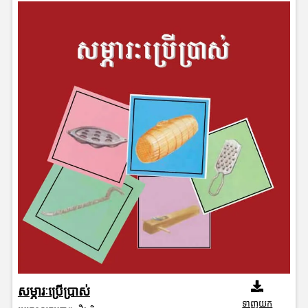
សម្ភារៈប្រើប្រាស់
ទាញយក