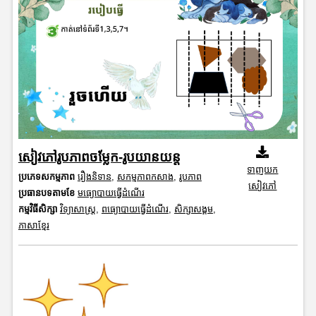
សៀវភៅរូបភាពចម្លែក-រូបយានយន្ត
ទាញយក
ប្រភេទសកម្មភាព
រឿងនិទាន
,
សកម្មភាពកសាង
,
រូបភាព
សៀវភៅ
ប្រធានបទតាមខែ
មធ្យោបាយធ្វើដំណើរ
កម្មវិធីសិក្សា
វិទ្យាសាស្រ្ត
,
ពធ្យោបាយធ្វើដំណើរ
,
សិក្សាសង្គម
,
ភាសាខ្មែរ