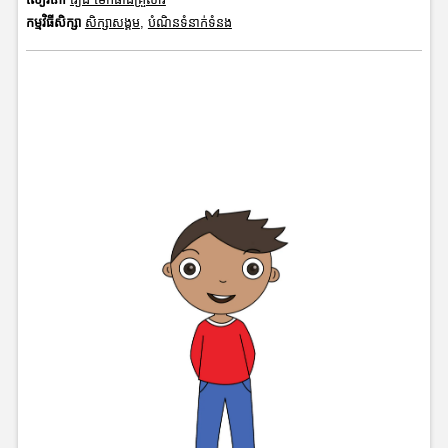
កម្មវិធីសិក្សា
សិក្សាសង្គម
,
បំណិនទំនាក់ទំនង