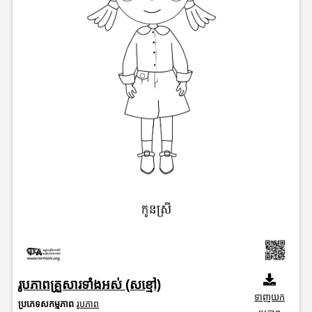
រូបភាពគ្រួសារទាំងអស់ (សខ្មៅ)
ទាញយក
ប្រភេទសកម្មភាព
រូបភាព