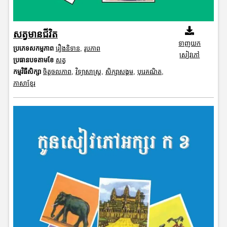
សត្វមានជីវិត
ទាញយក
ប្រភេទសកម្មភាព
រឿងនិទាន
,
រូបភាព
សៀវភៅ
ប្រធានបទតាមខែ
សត្វ
កម្មវិធីសិក្សា
ចិត្តចលភាព
,
វិទ្យាសាស្រ្ត
,
សិក្សាសង្គម
,
បុរេគណិត
,
ភាសាខ្មែរ