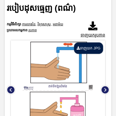
របៀបដុសធ្មេញ (ពណ៌)
កម្មវិធីសិក្សា
ការលាងដៃ
,
វិទ្យាសាស្រ្ត
,
អនាម័យ
ប្រភេទសកម្មភាព
រូបភាព
ទាញយករូបភាព
ទាញយក JPG