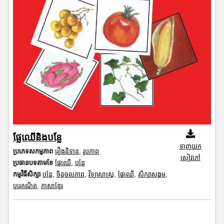
ផ្លែឈើនិងបន្លែ
ទាញយក
ប្រភេទសកម្មភាព
រឿងនិទាន
,
រូបភាព
សៀវភៅ
ប្រធានបទតាមខែ
ផ្លែឈើ
,
បន្លែ
កម្មវិធីសិក្សា
បន្លែ
,
ចិត្តចលភាព
,
វិទ្យាសាស្រ្ត
,
ផ្លែឈើ
,
សិក្សាសង្គម
,
បុរេគណិត
,
ភាសាខ្មែរ