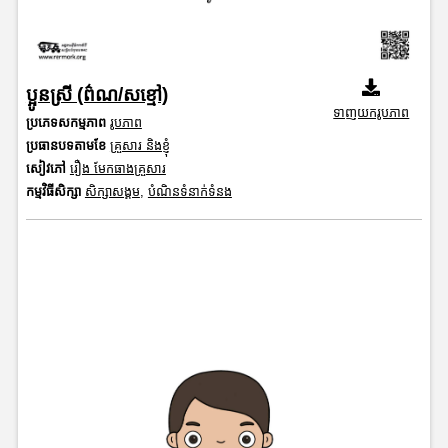
ប្អូនស្រី (ព៌ណ/សខ្មៅ)
ទាញយករូបភាព
ប្រភេទសកម្មភាព
រូបភាព
ប្រធានបទតាមខែ
គ្រួសារ និងខ្ញុំ
សៀវភៅ
រឿង មែកធាងគ្រួសារ
កម្មវិធីសិក្សា
សិក្សាសង្គម
,
បំណិនទំនាក់ទំនង