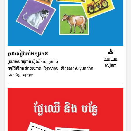
កូនសៀវភៅអក្សរកខ
ទាញយក
ប្រភេទសកម្មភាព
រឿងនិទាន
,
រូបភាព
សៀវភៅ
កម្មវិធីសិក្សា
ចិត្តចលភាព
,
វិទ្យាសាស្រ្ត
,
សិក្សាសង្គម
,
បុរេគណិត
,
ភាសាខ្មែរ
,
ព្យញ្ជនៈ