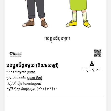
បងប្អូនជីដូនមួយ (ព៌ណ/សខ្មៅ)
ទាញយករូបភាព
ប្រភេទសកម្មភាព
រូបភាព
ប្រធានបទតាមខែ
គ្រួសារ និងខ្ញុំ
សៀវភៅ
រឿង មែកធាងគ្រួសារ
កម្មវិធីសិក្សា
សិក្សាសង្គម
,
បំណិនទំនាក់ទំនង