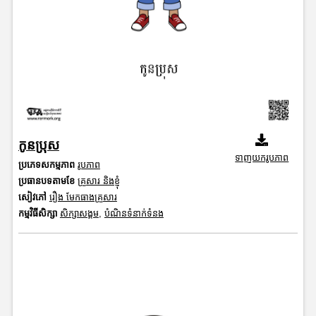
កូនប្រុស
ទាញយករូបភាព
ប្រភេទសកម្មភាព
រូបភាព
ប្រធានបទតាមខែ
គ្រួសារ និងខ្ញុំ
សៀវភៅ
រឿង មែកធាងគ្រួសារ
កម្មវិធីសិក្សា
សិក្សាសង្គម
,
បំណិនទំនាក់ទំនង