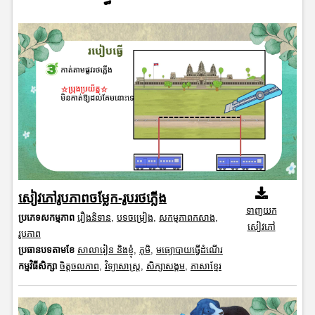
សៀវភៅរូបភាពចម្លែក-រូបរថភ្លើង
ទាញយក
ប្រភេទសកម្មភាព
រឿងនិទាន
,
បទចម្រៀង
,
សកម្មភាពកសាង
,
សៀវភៅ
រូបភាព
ប្រធានបទតាមខែ
សាលារៀន និងខ្ញុំ
,
ភូមិ
,
មធ្យោបាយធ្វើដំណើរ
កម្មវិធីសិក្សា
ចិត្តចលភាព
,
វិទ្យាសាស្រ្ត
,
សិក្សាសង្គម
,
ភាសាខ្មែរ