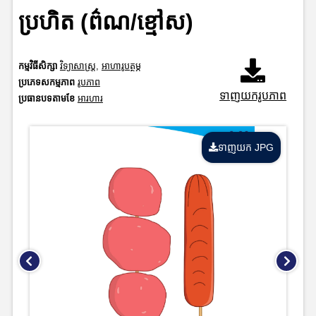
ប្រហិត (ព៌ណ/ខ្មៅស)
កម្មវិធីសិក្សា
វិទ្យាសាស្រ្ត
,
អាហារូបត្ថម្ភ
ប្រភេទសកម្មភាព
រូបភាព
ទាញយករូបភាព
ប្រធានបទតាមខែ
អារហារ
ទាញយក JPG