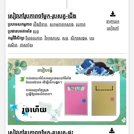
សៀវភៅរូបភាពចម្លែក-រូបសត្វ-ជើង
ទាញយក
ប្រភេទសកម្មភាព
រឿងនិទាន
,
សកម្មភាពកសាង
,
រូបភាព
សៀវភៅ
ប្រធានបទតាមខែ
សត្វ
កម្មវិធីសិក្សា
ចិត្តចលភាព
,
វិទ្យាសាស្រ្ត
,
សត្វ
,
សិក្សាសង្គម
,
បុរេ
គណិត
,
ភាសាខ្មែរ
សៀវភៅរូបភាពចម្លែក-រូបសត្វ-ផ្ទះ