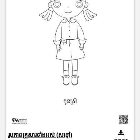
រូបភាពគ្រួសារទាំងអស់ (សខ្មៅ)