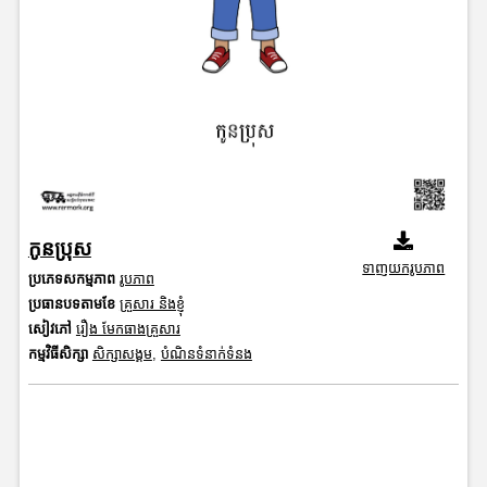
កូនប្រុស
ទាញយករូបភាព
ប្រភេទសកម្មភាព
រូបភាព
ប្រធានបទតាមខែ
គ្រួសារ និងខ្ញុំ
សៀវភៅ
រឿង មែកធាងគ្រួសារ
កម្មវិធីសិក្សា
សិក្សាសង្គម
,
បំណិនទំនាក់ទំនង