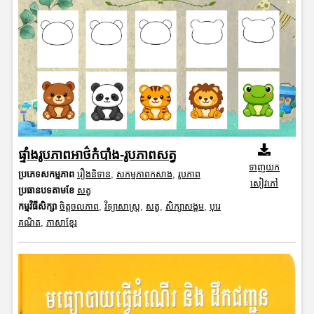
ផ្ទាំងរូបភាពអាថ៌កំបាំង-រូបភាពសត្វ
ទាញយក
ប្រភេទសកម្មភាព
រឿងនិទាន
,
សកម្មភាពកសាង
,
រូបភាព
សៀវភៅ
ប្រធានបទតាមខែ
សត្វ
កម្មវិធីសិក្សា
ចិត្តចលភាព
,
វិទ្យាសាស្រ្ត
,
សត្វ
,
សិក្សាសង្គម
,
បុរេ
គណិត
,
ភាសាខ្មែរ