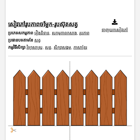
សៀវភៅរូបភាពចម្លែក-រូបស៊ុតសត្វ
ទាញយកសៀវភៅ
ប្រភេទសកម្មភាព
រឿងនិទាន
,
សកម្មភាពកសាង
,
រូបភាព
ប្រធានបទតាមខែ
សត្វ
កម្មវិធីសិក្សា
វិទ្យាសាស្រ្ត
,
សត្វ
,
សិក្សាសង្គម
,
ភាសាខ្មែរ