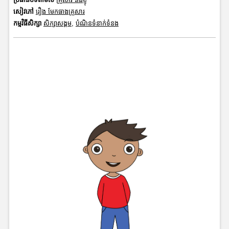
សៀវភៅ
រឿង មែកធាងគ្រួសារ
កម្មវិធីសិក្សា
សិក្សាសង្គម
,
បំណិនទំនាក់ទំនង