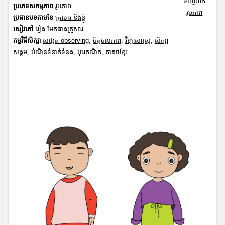
ទាញយក
ប្រភេទសកម្មភាព
រូបភាព
រូបភាព
ប្រធានបទតាមខែ
គ្រួសារ និងខ្ញុំ
សៀវភៅ
រឿង មែកធាងគ្រួសារ
កម្មវិធីសិក្សា
សង្កេត-observing
,
ចិត្តចលភាព
,
វិទ្យាសាស្រ្ត
,
សិក្សា
សង្គម
,
បំណិនទំនាក់ទំនង
,
បុរេគណិត
,
ភាសាខ្មែរ