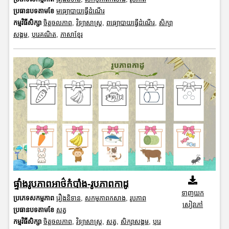
ប្រធានបទតាមខែ
មធ្យោបាយធ្វើដំណើរ
កម្មវិធីសិក្សា
ចិត្តចលភាព
,
វិទ្យាសាស្រ្ត
,
ពធ្យោបាយធ្វើដំណើរ
,
សិក្សា
សង្គម
,
បុរេគណិត
,
ភាសាខ្មែរ
ផ្ទាំងរូបភាពអាថ៌កំបាំង-រូបភាពកាដូ
ទាញយក
ប្រភេទសកម្មភាព
រឿងនិទាន
,
សកម្មភាពកសាង
,
រូបភាព
សៀវភៅ
ប្រធានបទតាមខែ
សត្វ
កម្មវិធីសិក្សា
ចិត្តចលភាព
,
វិទ្យាសាស្រ្ត
,
សត្វ
,
សិក្សាសង្គម
,
បុរេ