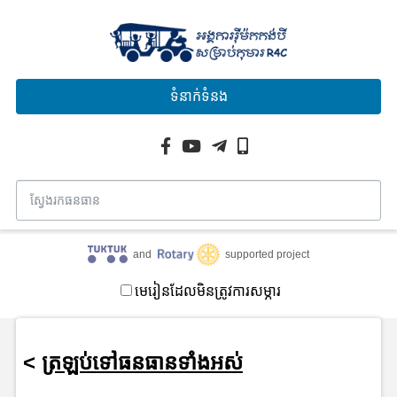
ទំនាក់ទំនង
and
supported project
មេរៀនដែលមិនត្រូវការសម្ភារ
<
ត្រឡប់ទៅធនធានទាំងអស់