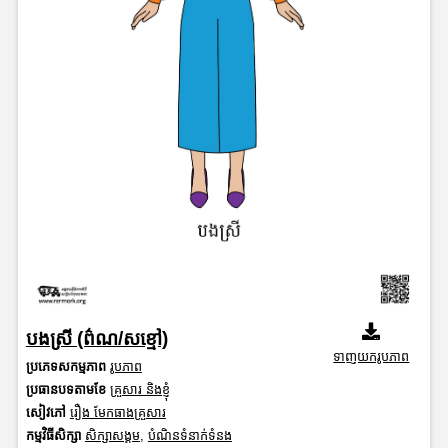
បងស្រី (ព៌ណ/សខ្មៅ)
ទាញយករូបភាព
ប្រភេទសកម្មភាព
រូបភាព
ប្រធានបទតាមខែ
គ្រួសារ និងខ្ញុំ
សៀវភៅ
រឿង មែកធាងគ្រួសារ
កម្មវិធីសិក្សា
សិក្សាសង្គម
,
បំណិនទំនាក់ទំនង