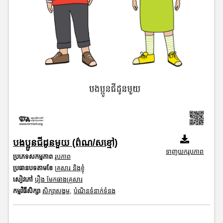
បងប្អូនជីដូនមួយ (ព៌ណ/សខ្មៅ)
ទាញយករូបភាព
ប្រភេទសកម្មភាព
រូបភាព
ប្រធានបទតាមខែ
គ្រួសារ និងខ្ញុំ
សៀវភៅ
រឿង មែកធាងគ្រួសារ
កម្មវិធីសិក្សា
សិក្សាសង្គម
,
បំណិនទំនាក់ទំនង