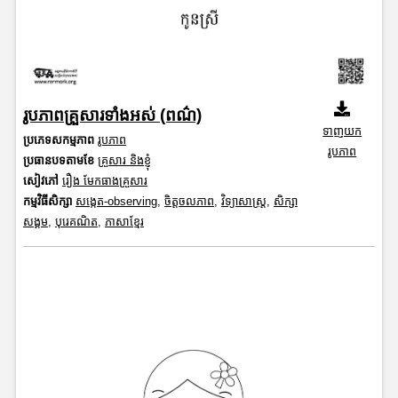
រូបភាពគ្រួសារទាំងអស់ (ពណ៌)
ទាញយក
ប្រភេទសកម្មភាព
រូបភាព
រូបភាព
ប្រធានបទតាមខែ
គ្រួសារ និងខ្ញុំ
សៀវភៅ
រឿង មែកធាងគ្រួសារ
កម្មវិធីសិក្សា
សង្កេត-observing
,
ចិត្តចលភាព
,
វិទ្យាសាស្រ្ត
,
សិក្សា
សង្គម
,
បុរេគណិត
,
ភាសាខ្មែរ