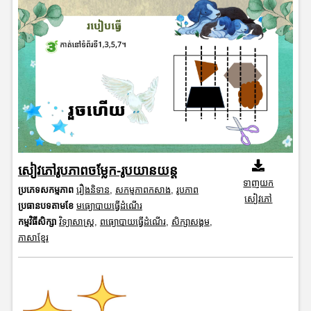
សៀវភៅរូបភាពចម្លែក-រូបយានយន្ត
ទាញយក
ប្រភេទសកម្មភាព
រឿងនិទាន
,
សកម្មភាពកសាង
,
រូបភាព
សៀវភៅ
ប្រធានបទតាមខែ
មធ្យោបាយធ្វើដំណើរ
កម្មវិធីសិក្សា
វិទ្យាសាស្រ្ត
,
ពធ្យោបាយធ្វើដំណើរ
,
សិក្សាសង្គម
,
ភាសាខ្មែរ