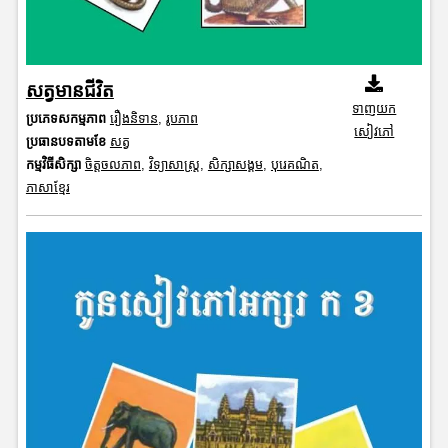
សត្វមានជីវិត
ទាញយក
ប្រភេទសកម្មភាព
រឿងនិទាន
,
រូបភាព
សៀវភៅ
ប្រធានបទតាមខែ
សត្វ
កម្មវិធីសិក្សា
ចិត្តចលភាព
,
វិទ្យាសាស្រ្ត
,
សិក្សាសង្គម
,
បុរេគណិត
,
ភាសាខ្មែរ