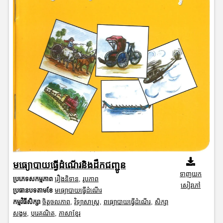
មធ្យោបាយធ្វើដំណើរនិងដឹកជញ្ជូន
ទាញយក
ប្រភេទសកម្មភាព
រឿងនិទាន
,
រូបភាព
សៀវភៅ
ប្រធានបទតាមខែ
មធ្យោបាយធ្វើដំណើរ
កម្មវិធីសិក្សា
ចិត្តចលភាព
,
វិទ្យាសាស្រ្ត
,
ពធ្យោបាយធ្វើដំណើរ
,
សិក្សា
សង្គម
,
បុរេគណិត
,
ភាសាខ្មែរ