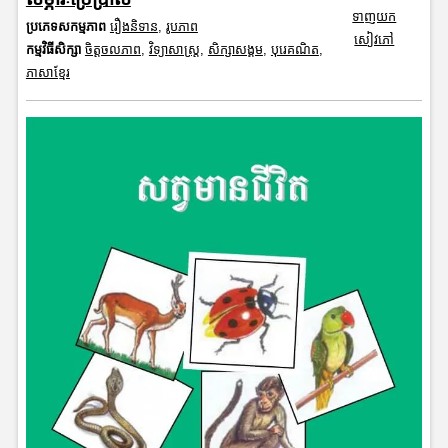
ទាញយក
ប្រភេទសកម្មភាព
រឿងនិទាន
,
រូបភាព
សៀវភៅ
កម្មវិធីសិក្សា
ចិត្តចលភាព
,
វិទ្យាសាស្រ្ត
,
សិក្សាសង្គម
,
បុរេគណិត
,
ភាសាខ្មែរ