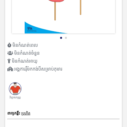
មិនកំណត់ពេល
មិនកំណត់ចំនួន
មិនកំណត់អាយុ
អង្គការរ៉ឺម៉កកង់បីសម្រាប់កុមារ
វិទ្យាសាស្រ្ត
ពាក្យកន្លឹះ
ប្រហិត