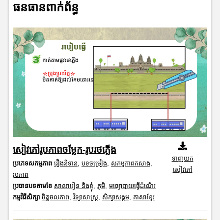
ធនធានពាក់ព័ន្ធ
សៀវភៅរូបភាពចម្លែក-រូបរថភ្លើង
ទាញយក
ប្រភេទសកម្មភាព
រឿងនិទាន
,
បទចម្រៀង
,
សកម្មភាពកសាង
,
សៀវភៅ
រូបភាព
ប្រធានបទតាមខែ
សាលារៀន និងខ្ញុំ
,
ភូមិ
,
មធ្យោបាយធ្វើដំណើរ
កម្មវិធីសិក្សា
ចិត្តចលភាព
,
វិទ្យាសាស្រ្ត
,
សិក្សាសង្គម
,
ភាសាខ្មែរ