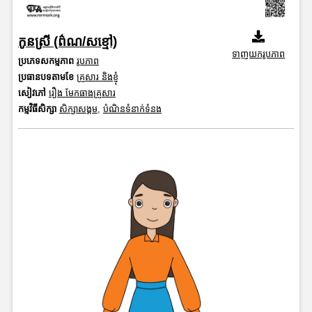
កូនស្រី (ព៌ណ/សខ្មៅ)
ទាញយករូបភាព
ប្រភេទសកម្មភាព
រូបភាព
ប្រធានបទតាមខែ
គ្រួសារ និងខ្ញុំ
សៀវភៅ
រឿង មែកធាងគ្រួសារ
កម្មវិធីសិក្សា
សិក្សាសង្គម
,
បំណិនទំនាក់ទំនង