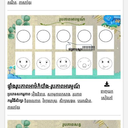
គណិត
,
ភាសាខ្មែរ
ផ្ទាំងរូបភាពអាថ៌កំបាំង-រូបភាពអារម្មណ៍
ទាញយក
ប្រភេទសកម្មភាព
រឿងនិទាន
,
សកម្មភាពកសាង
,
រូបភាព
សៀវភៅ
កម្មវិធីសិក្សា
ចិត្តចលភាព
,
វិទ្យាសាស្រ្ត
,
សិក្សាសង្គម
,
បុរេគណិត
,
ភាសាខ្មែរ