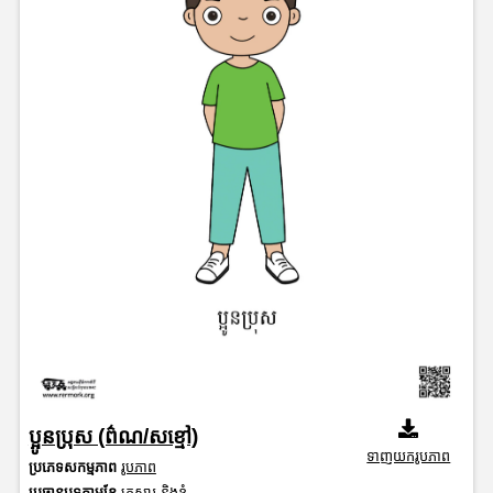
ប្អូនប្រុស (ព៌ណ/សខ្មៅ)
ទាញយករូបភាព
ប្រភេទសកម្មភាព
រូបភាព
ប្រធានបទតាមខែ
គ្រួសារ និងខ្ញុំ