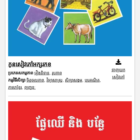
កូនសៀវភៅអក្សរកខ
ទាញយក
ប្រភេទសកម្មភាព
រឿងនិទាន
,
រូបភាព
សៀវភៅ
កម្មវិធីសិក្សា
ចិត្តចលភាព
,
វិទ្យាសាស្រ្ត
,
សិក្សាសង្គម
,
បុរេគណិត
,
ភាសាខ្មែរ
,
ព្យញ្ជនៈ