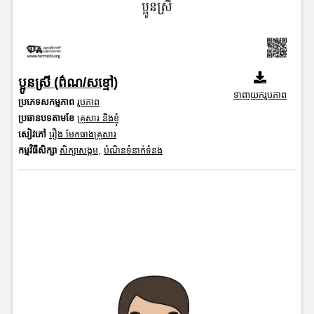
ប្អូនស្រី (ព៌ណ/សខ្មៅ)
ទាញយករូបភាព
ប្រភេទសកម្មភាព
រូបភាព
ប្រធានបទតាមខែ
គ្រួសារ និងខ្ញុំ
សៀវភៅ
រឿង មែកធាងគ្រួសារ
កម្មវិធីសិក្សា
សិក្សាសង្គម
,
បំណិនទំនាក់ទំនង