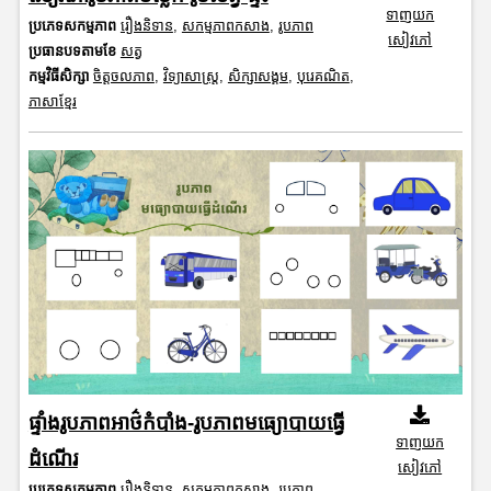
ទាញយក
ប្រភេទសកម្មភាព
រឿងនិទាន
,
សកម្មភាពកសាង
,
រូបភាព
សៀវភៅ
ប្រធានបទតាមខែ
សត្វ
កម្មវិធីសិក្សា
ចិត្តចលភាព
,
វិទ្យាសាស្រ្ត
,
សិក្សាសង្គម
,
បុរេគណិត
,
ភាសាខ្មែរ
ផ្ទាំងរូបភាពអាថ៌កំបាំង-រូបភាពមធ្យោបាយធ្វើ
ទាញយក
ដំណើរ
សៀវភៅ
ប្រភេទសកម្មភាព
រឿងនិទាន
,
សកម្មភាពកសាង
,
រូបភាព