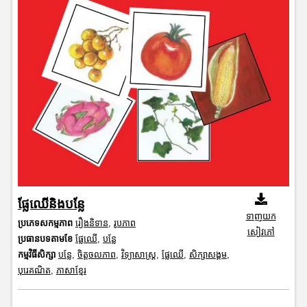
ផ្លែឈើនិងបន្លែ
ទាញយក
ប្រភេទសកម្មភាព
រឿងនិទាន
,
រូបភាព
សៀវភៅ
ប្រធានបទតាមខែ
ផ្លែឈើ
,
បន្លែ
កម្មវិធីសិក្សា
បន្លែ
,
ចិត្តចលភាព
,
វិទ្យាសាស្រ្ត
,
ផ្លែឈើ
,
សិក្សាសង្គម
,
បុរេគណិត
,
ភាសាខ្មែរ