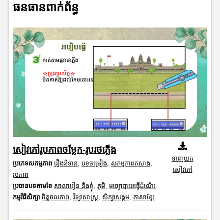
ធនធានពាក់ព័ន្ធ
សៀវភៅរូបភាពចម្លែក-រូបរថភ្លើង
ទាញយក
ប្រភេទសកម្មភាព
រឿងនិទាន
,
បទចម្រៀង
,
សកម្មភាពកសាង
,
សៀវភៅ
រូបភាព
ប្រធានបទតាមខែ
សាលារៀន និងខ្ញុំ
,
ភូមិ
,
មធ្យោបាយធ្វើដំណើរ
កម្មវិធីសិក្សា
ចិត្តចលភាព
,
វិទ្យាសាស្រ្ត
,
សិក្សាសង្គម
,
ភាសាខ្មែរ