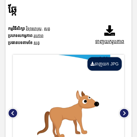
ឆ្កែ
កម្មវិធីសិក្សា
វិទ្យាសាស្រ្ត
,
សត្វ
ប្រភេទសកម្មភាព
រូបភាព
ទាញយករូបភាព
ប្រធានបទតាមខែ
សត្វ
ទាញយក JPG