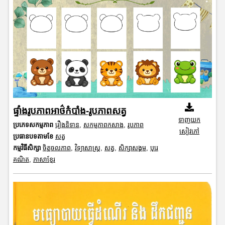
ផ្ទាំងរូបភាពអាថ៌កំបាំង-រូបភាពសត្វ
ទាញយក
ប្រភេទសកម្មភាព
រឿងនិទាន
,
សកម្មភាពកសាង
,
រូបភាព
សៀវភៅ
ប្រធានបទតាមខែ
សត្វ
កម្មវិធីសិក្សា
ចិត្តចលភាព
,
វិទ្យាសាស្រ្ត
,
សត្វ
,
សិក្សាសង្គម
,
បុរេ
គណិត
,
ភាសាខ្មែរ