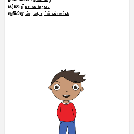
សៀវភៅ
រឿង មែកធាងគ្រួសារ
កម្មវិធីសិក្សា
សិក្សាសង្គម
,
បំណិនទំនាក់ទំនង