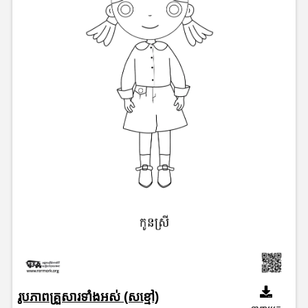
រូបភាពគ្រួសារទាំងអស់ (សខ្មៅ)