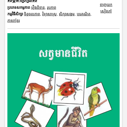
ទាញយក
ប្រភេទសកម្មភាព
រឿងនិទាន
,
រូបភាព
សៀវភៅ
កម្មវិធីសិក្សា
ចិត្តចលភាព
,
វិទ្យាសាស្រ្ត
,
សិក្សាសង្គម
,
បុរេគណិត
,
ភាសាខ្មែរ