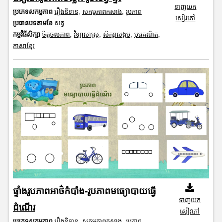
ទាញយក
ប្រភេទសកម្មភាព
រឿងនិទាន
,
សកម្មភាពកសាង
,
រូបភាព
សៀវភៅ
ប្រធានបទតាមខែ
សត្វ
កម្មវិធីសិក្សា
ចិត្តចលភាព
,
វិទ្យាសាស្រ្ត
,
សិក្សាសង្គម
,
បុរេគណិត
,
ភាសាខ្មែរ
ផ្ទាំងរូបភាពអាថ៌កំបាំង-រូបភាពមធ្យោបាយធ្វើ
ទាញយក
ដំណើរ
សៀវភៅ
ប្រភេទសកម្មភាព
រឿងនិទាន
,
សកម្មភាពកសាង
,
រូបភាព