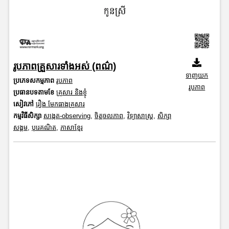
រូបភាពគ្រួសារទាំងអស់ (ពណ៌)
ទាញយក
ប្រភេទសកម្មភាព
រូបភាព
រូបភាព
ប្រធានបទតាមខែ
គ្រួសារ និងខ្ញុំ
សៀវភៅ
រឿង មែកធាងគ្រួសារ
កម្មវិធីសិក្សា
សង្កេត-observing
,
ចិត្តចលភាព
,
វិទ្យាសាស្រ្ត
,
សិក្សា
សង្គម
,
បុរេគណិត
,
ភាសាខ្មែរ