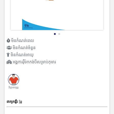
មិនកំណត់ពេល
មិនកំណត់ចំនួន
មិនកំណត់អាយុ
អង្គការរ៉ឺម៉កកង់បីសម្រាប់កុមារ
វិទ្យាសាស្រ្ត
ពាក្យកន្លឹះ
ឆ្កែ