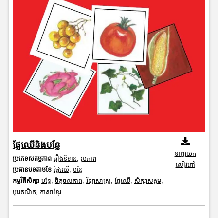
ផ្លែឈើនិងបន្លែ
ទាញយក
ប្រភេទសកម្មភាព
រឿងនិទាន
,
រូបភាព
សៀវភៅ
ប្រធានបទតាមខែ
ផ្លែឈើ
,
បន្លែ
កម្មវិធីសិក្សា
បន្លែ
,
ចិត្តចលភាព
,
វិទ្យាសាស្រ្ត
,
ផ្លែឈើ
,
សិក្សាសង្គម
,
បុរេគណិត
,
ភាសាខ្មែរ