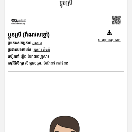
ប្អូនស្រី (ព៌ណ/សខ្មៅ)
ទាញយករូបភាព
ប្រភេទសកម្មភាព
រូបភាព
ប្រធានបទតាមខែ
គ្រួសារ និងខ្ញុំ
សៀវភៅ
រឿង មែកធាងគ្រួសារ
កម្មវិធីសិក្សា
សិក្សាសង្គម
,
បំណិនទំនាក់ទំនង