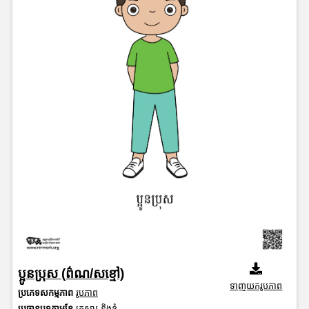
ប្អូនប្រុស (ព៌ណ/សខ្មៅ)
ទាញយករូបភាព
ប្រភេទសកម្មភាព
រូបភាព
ប្រធានបទតាមខែ
គ្រួសារ និងខ្ញុំ