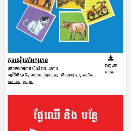
កូនសៀវភៅអក្សរកខ
ទាញយក
ប្រភេទសកម្មភាព
រឿងនិទាន
,
រូបភាព
សៀវភៅ
កម្មវិធីសិក្សា
ចិត្តចលភាព
,
វិទ្យាសាស្រ្ត
,
សិក្សាសង្គម
,
បុរេគណិត
,
ភាសាខ្មែរ
,
ព្យញ្ជនៈ