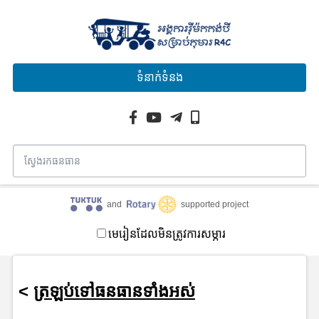
ទំនាក់ទំនង
and
supported project
មេរៀនដែលមិនត្រូវការសម្ភារ
<
ត្រឡប់ទៅធនធានទាំងអស់