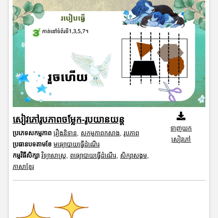
សៀវភៅរូបភាពចម្លែក-រូបយានយន្ត
ទាញយក
ប្រភេទសកម្មភាព
រឿងនិទាន
,
សកម្មភាពកសាង
,
រូបភាព
សៀវភៅ
ប្រធានបទតាមខែ
មធ្យោបាយធ្វើដំណើរ
កម្មវិធីសិក្សា
វិទ្យាសាស្រ្ត
,
ពធ្យោបាយធ្វើដំណើរ
,
សិក្សាសង្គម
,
ភាសាខ្មែរ