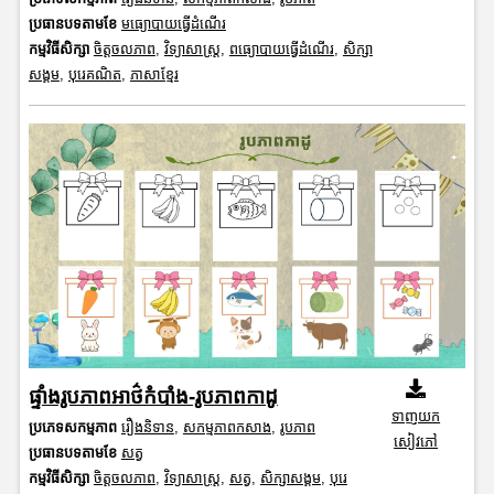
ប្រធានបទតាមខែ
មធ្យោបាយធ្វើដំណើរ
កម្មវិធីសិក្សា
ចិត្តចលភាព
,
វិទ្យាសាស្រ្ត
,
ពធ្យោបាយធ្វើដំណើរ
,
សិក្សា
សង្គម
,
បុរេគណិត
,
ភាសាខ្មែរ
ផ្ទាំងរូបភាពអាថ៌កំបាំង-រូបភាពកាដូ
ទាញយក
ប្រភេទសកម្មភាព
រឿងនិទាន
,
សកម្មភាពកសាង
,
រូបភាព
សៀវភៅ
ប្រធានបទតាមខែ
សត្វ
កម្មវិធីសិក្សា
ចិត្តចលភាព
,
វិទ្យាសាស្រ្ត
,
សត្វ
,
សិក្សាសង្គម
,
បុរេ