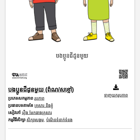
បងប្អូនជីដូនមួយ (ព៌ណ/សខ្មៅ)
ទាញយករូបភាព
ប្រភេទសកម្មភាព
រូបភាព
ប្រធានបទតាមខែ
គ្រួសារ និងខ្ញុំ
សៀវភៅ
រឿង មែកធាងគ្រួសារ
កម្មវិធីសិក្សា
សិក្សាសង្គម
,
បំណិនទំនាក់ទំនង