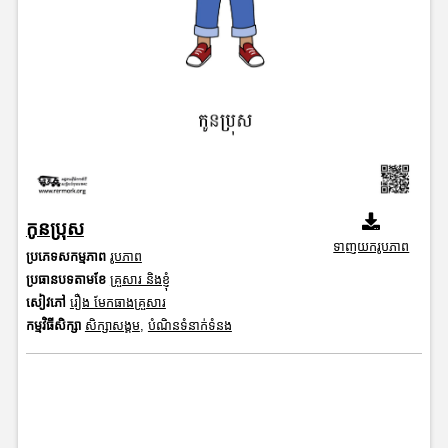
កូនប្រុស
ទាញយករូបភាព
ប្រភេទសកម្មភាព
រូបភាព
ប្រធានបទតាមខែ
គ្រួសារ និងខ្ញុំ
សៀវភៅ
រឿង មែកធាងគ្រួសារ
កម្មវិធីសិក្សា
សិក្សាសង្គម
,
បំណិនទំនាក់ទំនង