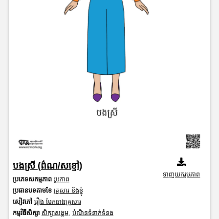
បងស្រី (ព៌ណ/សខ្មៅ)
ទាញយករូបភាព
ប្រភេទសកម្មភាព
រូបភាព
ប្រធានបទតាមខែ
គ្រួសារ និងខ្ញុំ
សៀវភៅ
រឿង មែកធាងគ្រួសារ
កម្មវិធីសិក្សា
សិក្សាសង្គម
,
បំណិនទំនាក់ទំនង