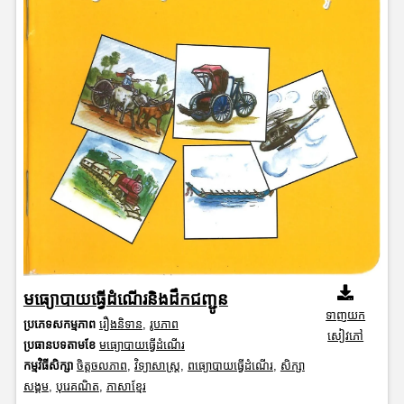
មធ្យោបាយធ្វើដំណើរនិងដឹកជញ្ជូន
ទាញយក
ប្រភេទសកម្មភាព
រឿងនិទាន
,
រូបភាព
សៀវភៅ
ប្រធានបទតាមខែ
មធ្យោបាយធ្វើដំណើរ
កម្មវិធីសិក្សា
ចិត្តចលភាព
,
វិទ្យាសាស្រ្ត
,
ពធ្យោបាយធ្វើដំណើរ
,
សិក្សា
សង្គម
,
បុរេគណិត
,
ភាសាខ្មែរ