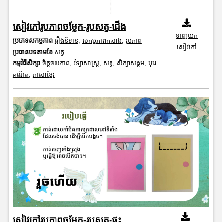
សៀវភៅរូបភាពចម្លែក-រូបសត្វ-ជើង
ទាញយក
ប្រភេទសកម្មភាព
រឿងនិទាន
,
សកម្មភាពកសាង
,
រូបភាព
សៀវភៅ
ប្រធានបទតាមខែ
សត្វ
កម្មវិធីសិក្សា
ចិត្តចលភាព
,
វិទ្យាសាស្រ្ត
,
សត្វ
,
សិក្សាសង្គម
,
បុរេ
គណិត
,
ភាសាខ្មែរ
សៀវភៅរូបភាពចម្លែក-រូបសត្វ-ផ្ទះ