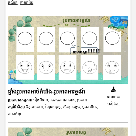
គណិត
,
ភាសាខ្មែរ
ផ្ទាំងរូបភាពអាថ៌កំបាំង-រូបភាពអារម្មណ៍
ទាញយក
ប្រភេទសកម្មភាព
រឿងនិទាន
,
សកម្មភាពកសាង
,
រូបភាព
សៀវភៅ
កម្មវិធីសិក្សា
ចិត្តចលភាព
,
វិទ្យាសាស្រ្ត
,
សិក្សាសង្គម
,
បុរេគណិត
,
ភាសាខ្មែរ