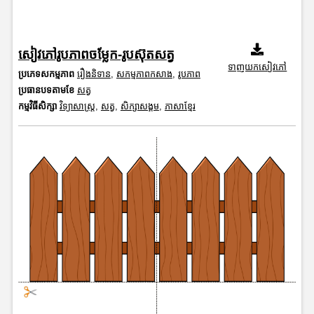
សៀវភៅរូបភាពចម្លែក-រូបស៊ុតសត្វ
ទាញយកសៀវភៅ
ប្រភេទសកម្មភាព
រឿងនិទាន
,
សកម្មភាពកសាង
,
រូបភាព
ប្រធានបទតាមខែ
សត្វ
កម្មវិធីសិក្សា
វិទ្យាសាស្រ្ត
,
សត្វ
,
សិក្សាសង្គម
,
ភាសាខ្មែរ