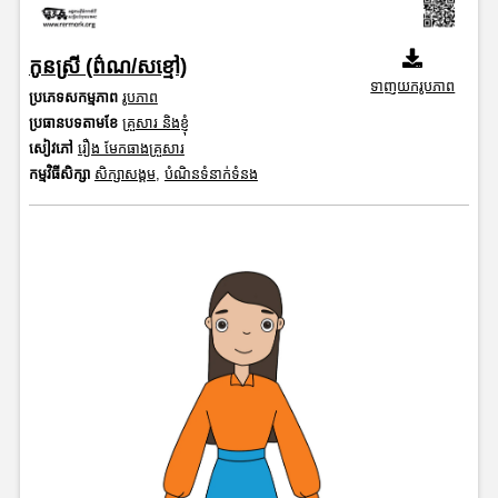
កូនស្រី (ព៌ណ/សខ្មៅ)
ទាញយករូបភាព
ប្រភេទសកម្មភាព
រូបភាព
ប្រធានបទតាមខែ
គ្រួសារ និងខ្ញុំ
សៀវភៅ
រឿង មែកធាងគ្រួសារ
កម្មវិធីសិក្សា
សិក្សាសង្គម
,
បំណិនទំនាក់ទំនង