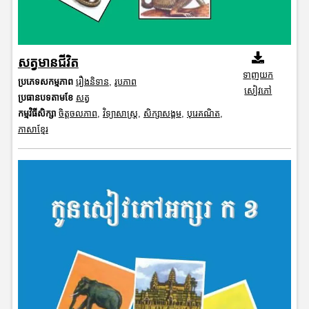
សត្វមានជីវិត
ទាញយក
ប្រភេទសកម្មភាព
រឿងនិទាន
,
រូបភាព
សៀវភៅ
ប្រធានបទតាមខែ
សត្វ
កម្មវិធីសិក្សា
ចិត្តចលភាព
,
វិទ្យាសាស្រ្ត
,
សិក្សាសង្គម
,
បុរេគណិត
,
ភាសាខ្មែរ