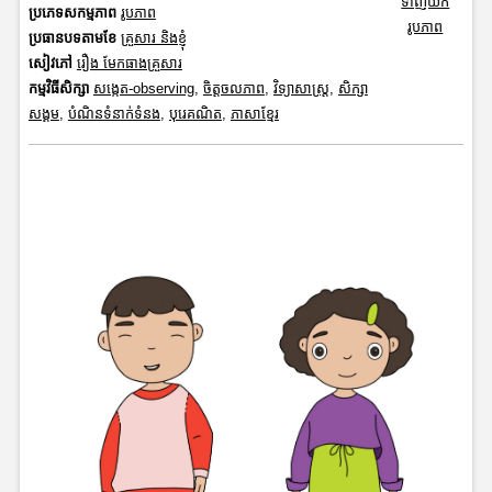
ទាញយក
ប្រភេទសកម្មភាព
រូបភាព
រូបភាព
ប្រធានបទតាមខែ
គ្រួសារ និងខ្ញុំ
សៀវភៅ
រឿង មែកធាងគ្រួសារ
កម្មវិធីសិក្សា
សង្កេត-observing
,
ចិត្តចលភាព
,
វិទ្យាសាស្រ្ត
,
សិក្សា
សង្គម
,
បំណិនទំនាក់ទំនង
,
បុរេគណិត
,
ភាសាខ្មែរ