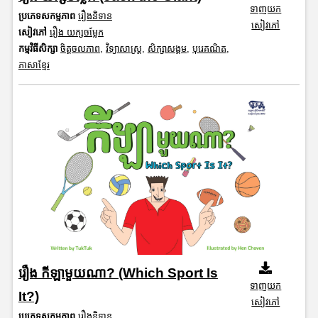
ទាញយក
ប្រភេទសកម្មភាព
រឿងនិទាន
សៀវភៅ
សៀវភៅ
រឿង យក្សចម្លែក
កម្មវិធីសិក្សា
ចិត្តចលភាព
,
វិទ្យាសាស្រ្ត
,
សិក្សាសង្គម
,
បុរេគណិត
,
ភាសាខ្មែរ
រឿ​ង​​​​​​​ កីឡាមួយណា? (Which Sport Is
ទាញយក
It?)
សៀវភៅ
ប្រភេទសកម្មភាព
រឿងនិទាន