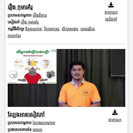
រឿង កុមារគំរូ
ទាញយក
ប្រភេទសកម្មភាព
រឿងនិទាន
សៀវភៅ
សៀវភៅ
រឿង កុមារគំរូ
កម្មវិធីសិក្សា
ចិត្តចលភាព
,
វិទ្យាសាស្រ្ត
,
សិក្សាសង្គម
,
បុរេគណិត
,
ភាសាខ្មែរ
ល្បែងអានសៀវភៅ
ទាញយក
ប្រភេទសកម្មភាព
ល្បែងសកម្មភាព
ប្រធានបទតាមខែ
មុខរបរ