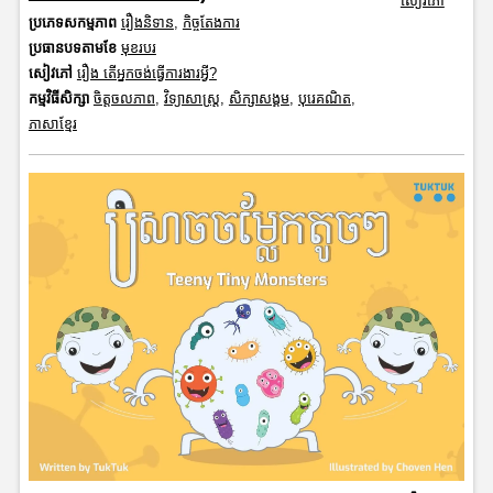
សៀវភៅ
ប្រភេទសកម្មភាព
រឿងនិទាន
,
កិច្ចតែងការ
ប្រធានបទតាមខែ
មុខរបរ
សៀវភៅ
រឿង តើអ្នកចង់ធ្វើការងារអ្វី?
កម្មវិធីសិក្សា
ចិត្តចលភាព
,
វិទ្យាសាស្រ្ត
,
សិក្សាសង្គម
,
បុរេគណិត
,
ភាសាខ្មែរ