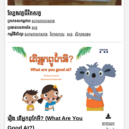
ល្បែងវត្តជីវិតសត្វ
ប្រភេទសកម្មភាព
សកម្មភាពកសាង
ប្រធានបទតាមខែ
សត្វ
កម្មវិធីសិក្សា
សកម្មភាពកសាង
,
វិទ្យាសាស្រ្ត
,
សត្វ
,
សិក្សាសង្គម
រឿង តើអ្នកពូកែអី? (What Are You
ទាញយក
Good At?)