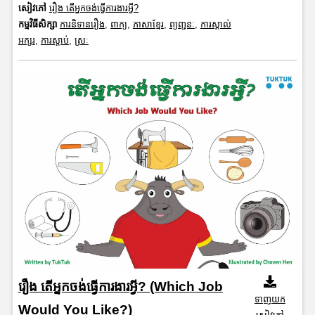
សៀវភៅ
រឿង តើអ្នកចង់ធ្វើការងារអ្វី?
កម្មវិធីសិក្សា
ការនិទានរឿង
,
ពាក្យ
,
ភាសាខ្មែរ
,
ព្យញ្ជនៈ
,
ការស្គាល់
អក្សរ
,
ការស្តាប់
,
ស្រៈ
រឿង តើអ្នកចង់ធ្វើការងារអ្វី? (Which Job
ទាញយក
Would You Like?)