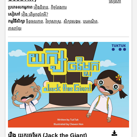
សៀវភៅ
ប្រភេទសកម្មភាព
រឿងនិទាន
,
កិច្ចតែងការ
សៀវភៅ
រឿង តើអ្នកពូកែអី?
កម្មវិធីសិក្សា
ចិត្តចលភាព
,
វិទ្យាសាស្រ្ត
,
សិក្សាសង្គម
,
បុរេគណិត
,
ភាសាខ្មែរ
រឿង យក្សចម្លែក​ (Jack the Giant)