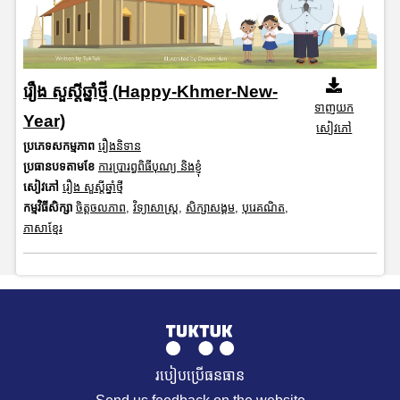
រឿង សួស្តីឆ្នាំថ្មី (Happy-Khmer-New-
ទាញយក
Year)
សៀវភៅ
ប្រភេទសកម្មភាព
រឿងនិទាន
ប្រធានបទតាមខែ
ការប្រារព្ធពិធីបុណ្យ និងខ្ញុំ
សៀវភៅ
រឿង សួស្តីឆ្នាំថ្មី
កម្មវិធីសិក្សា
ចិត្តចលភាព
,
វិទ្យាសាស្រ្ត
,
សិក្សាសង្គម
,
បុរេគណិត
,
ភាសាខ្មែរ
របៀបប្រើធនធាន