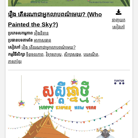
រឿង តើនរណាជាអ្នកលាបពណ៌មេឃ? (Who
ទាញយក
Painted the Sky?)
សៀវភៅ
ប្រភេទសកម្មភាព
រឿងនិទាន
ប្រធានបទតាមខែ
អាកាសធាតុ
សៀវភៅ
រឿង តើនរណាជាអ្នកលាបពណ៌មេឃ?
កម្មវិធីសិក្សា
ចិត្តចលភាព
,
វិទ្យាសាស្រ្ត
,
សិក្សាសង្គម
,
បុរេគណិត
,
ភាសាខ្មែរ