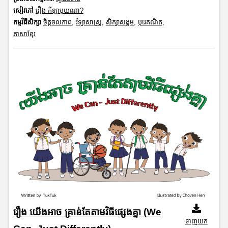
សៀវភៅ
រឿង កីឡាមួយណា?
កម្មវិធីសិក្សា
ចិត្តចលភាព
,
វិទ្យាសាស្រ្ត
,
សិក្សាសង្គម
,
បុរេគណិត
,
ភាសាខ្មែរ
រឿង យើងអាច គ្រាន់តែតាមវិធីផ្សេងគ្នា (We
ទាញយក