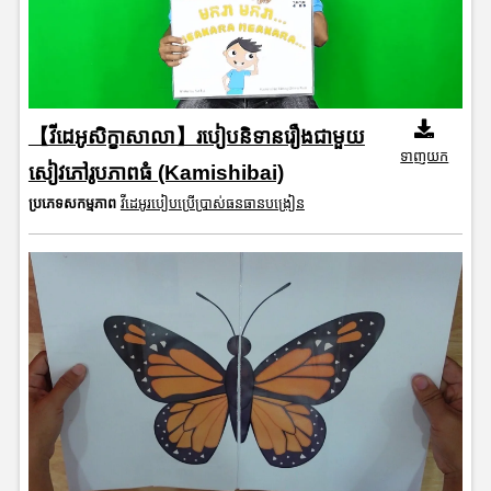
【វីដេអូសិក្ខាសាលា】របៀបនិទានរឿងជាមួយ
ទាញយក
សៀវភៅរូបភាពធំ (Kamishibai)
ប្រភេទសកម្មភាព
វីដេអូរបៀបប្រើប្រាស់ធនធានបង្រៀន