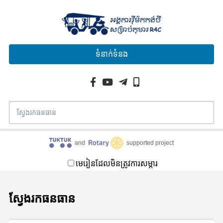
ទំនាក់ទំនង
and
supported project
មេរៀនដែលមិនត្រូវការសម្ភារ
ស្វែងរកធនធាន