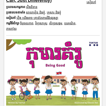
Can, Just Differently)​
សៀវភៅ
ប្រភេទសកម្មភាព
រឿងនិទាន
ប្រធានបទតាមខែ
សាលារៀន និងខ្ញុំ
,
គ្រួសារ និងខ្ញុំ
សៀវភៅ
រឿង យើងអាច គ្រាន់តែតាមវិធីផ្សេងគ្នា
កម្មវិធីសិក្សា
ចិត្តចលភាព
,
វិទ្យាសាស្រ្ត
,
សិក្សាសង្គម
,
បុរេគណិត
,
ភាសាខ្មែរ