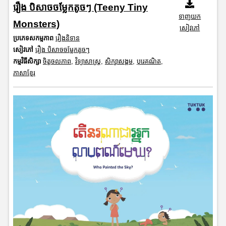
រឿង បិសាចចម្លែកតូចៗ (Teeny Tiny
ទាញយក
Monsters)
សៀវភៅ
ប្រភេទសកម្មភាព
រឿងនិទាន
សៀវភៅ
រឿង បិសាចចម្លែកតូចៗ
កម្មវិធីសិក្សា
ចិត្តចលភាព
,
វិទ្យាសាស្រ្ត
,
សិក្សាសង្គម
,
បុរេគណិត
,
ភាសាខ្មែរ