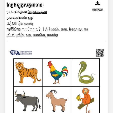
ល្បែងឡូតូសត្វពាហនៈ
ទាញយក
ប្រភេទសកម្មភាព
ល្បែងសកម្មភាព
ប្រធានបទតាមខែ
សត្វ
សៀវភៅ
រឿង កុមារគំរូ
កម្មវិធីសិក្សា
ការប្រើពាក្យសម្តី
,
ទំហំ និងពណ៌
,
ពាក្យ
,
វិទ្យាសាស្រ្ត
,
ការ
រស់នៅប្រចាំថ្ងៃ
,
សត្វ
,
បុរេគណិត
,
ភាសាខ្មែរ