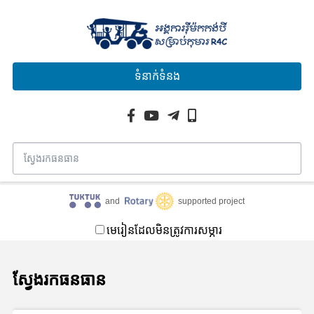
ទំនាក់ទំនង
and
supported project
មេរៀនដែលមិនត្រូវការសម្ភារ
ស្វែងរកធនធាន