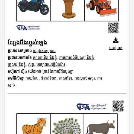
ល្បែងបីងហ្គូសំឡេង
ទាញយក
ប្រភេទសកម្មភាព
ល្បែងសកម្មភាព
ប្រធានបទតាមខែ
សាលារៀន និងខ្ញុំ
,
ការប្រារព្ធពិធីបុណ្យ និងខ្ញុំ
,
គ្រួសារ និងខ្ញុំ
,
សត្វ
,
មធ្យោបាយធ្វើដំណើរ
សៀវភៅ
រឿង យើងអាច គ្រាន់តែតាមវិធីផ្សេងគ្នា
កម្មវិធីសិក្សា
កាយវិការ
,
ទំនាក់ទំនង
,
ភាសាខ្មែរ
,
ការស្គាល់អក្សរ
,
ការ
ស្តាប់