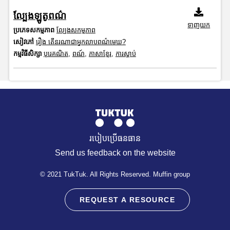
ល្បែងឡូតូពណ៌
ទាញយក
ប្រភេទសកម្មភាព
ល្បែងសកម្មភាព
សៀវភៅ
រឿង តើនរណាជាអ្នកលាបពណ៌មេឃ?
កម្មវិធីសិក្សា
បុរេគណិត
,
ពណ៍
,
ភាសាខ្មែរ
,
ការស្តាប់
របៀបប្រើធនធាន
Send us feedback on the website
© 2021 TukTuk. All Rights Reserved. Muffin group
REQUEST A RESOURCE