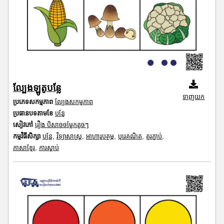
ល្បែងឡូតូបន្លែ
ទាញយក
ប្រភេទសកម្មភាព
ល្បែងសកម្មភាព
ប្រធានបទតាមខែ
បន្លែ
សៀវភៅ
រឿង បិសាចចម្លែកតូចៗ
កម្មវិធីសិក្សា
បន្លែ
,
វិទ្យាសាស្រ្ត
,
អាហារូបត្ថម្ភ
,
បុរេគណិត
,
គូរភ្ជាប់
,
ភាសាខ្មែរ
,
ការស្តាប់