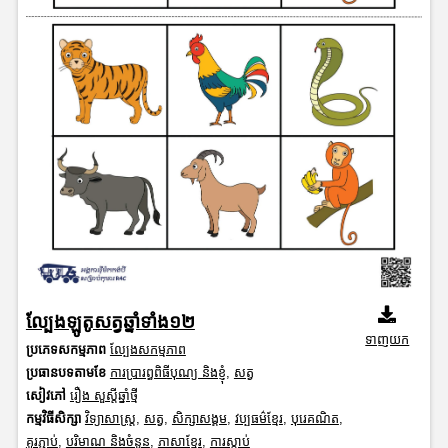
ល្បែងឡូតូសត្វឆ្នាំទាំង១២
ទាញយក
ប្រភេទសកម្មភាព
ល្បែងសកម្មភាព
ប្រធានបទតាមខែ
ការប្រារព្ធពិធីបុណ្យ និងខ្ញុំ
,
សត្វ
សៀវភៅ
រឿង សួស្តីឆ្នាំថ្មី
កម្មវិធីសិក្សា
វិទ្យាសាស្រ្ត
,
សត្វ
,
សិក្សាសង្គម
,
វប្បធម៌ខ្មែរ
,
បុរេគណិត
,
គូរភ្ជាប់
,
បរិមាណ និងចំនួន
,
ភាសាខ្មែរ
,
ការស្តាប់