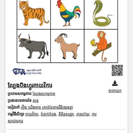
ល្បែងបីងហ្គូរកាយវិការ
ទាញយក
ប្រភេទសកម្មភាព
ល្បែងសកម្មភាព
ប្រធានបទតាមខែ
សត្វ
សៀវភៅ
រឿង យើងអាច គ្រាន់តែតាមវិធីផ្សេងគ្នា
កម្មវិធីសិក្សា
កាយវិការ
,
ទំនាក់ទំនង
,
និមិត្តសញ្ញា
,
ភាសាខ្មែរ
,
ការ
ស្គាល់អក្សរ