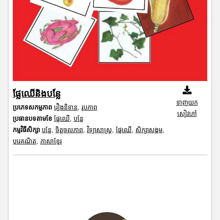
ផ្លែឈើនិងបន្លែ
ទាញយក
ប្រភេទសកម្មភាព
រឿងនិទាន
,
រូបភាព
សៀវភៅ
ប្រធានបទតាមខែ
ផ្លែឈើ
,
បន្លែ
កម្មវិធីសិក្សា
បន្លែ
,
ចិត្តចលភាព
,
វិទ្យាសាស្រ្ត
,
ផ្លែឈើ
,
សិក្សាសង្គម
,
បុរេគណិត
,
ភាសាខ្មែរ