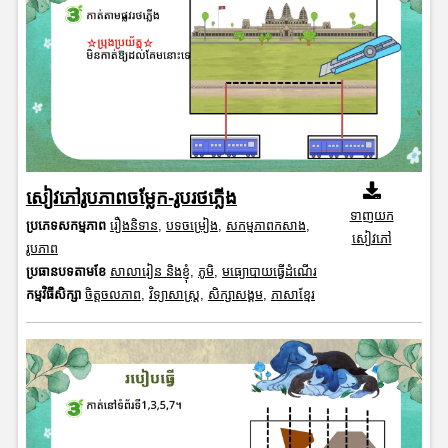
សៀវភៅរូបភាពចម្លែក-រូបរថភ្លើង
ទាញយក
ប្រភេទសកម្មភាព
រឿងនិទាន
,
បទចម្រៀង
,
សកម្មភាពកសាង
,
សៀវភៅ
រូបភាព
ប្រធានបទតាមខែ
សាលារៀន និងខ្ញុំ
,
ភូមិ
,
មធ្យោបាយធ្វើដំណើរ
កម្មវិធីសិក្សា
ចិត្តចលភាព
,
វិទ្យាសាស្រ្ត
,
សិក្សាសង្គម
,
ភាសាខ្មែរ