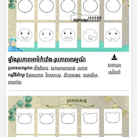
ផ្ទាំងរូបភាពអាថ៌កំបាំង-រូបភាពអារម្មណ៍
ទាញយក
ប្រភេទសកម្មភាព
រឿងនិទាន
,
សកម្មភាពកសាង
,
រូបភាព
សៀវភៅ
កម្មវិធីសិក្សា
ចិត្តចលភាព
,
វិទ្យាសាស្រ្ត
,
សិក្សាសង្គម
,
បុរេគណិត
,
ភាសាខ្មែរ