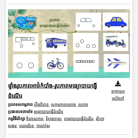
ផ្ទាំងរូបភាពអាថ៌កំបាំង-រូបភាពមធ្យោបាយធ្វើ
ទាញយក
ដំណើរ
សៀវភៅ
ប្រភេទសកម្មភាព
រឿងនិទាន
,
សកម្មភាពកសាង
,
រូបភាព
ប្រធានបទតាមខែ
មធ្យោបាយធ្វើដំណើរ
កម្មវិធីសិក្សា
ចិត្តចលភាព
,
វិទ្យាសាស្រ្ត
,
ពធ្យោបាយធ្វើដំណើរ
,
សិក្សា
សង្គម
,
បុរេគណិត
,
ភាសាខ្មែរ