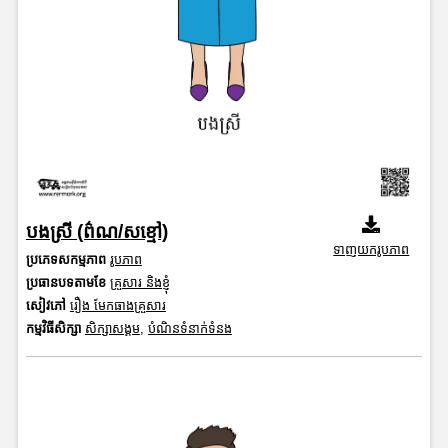
បងស្រី (ព៌ណ/សខ្មៅ)
ទាញយករូបភាព
ប្រភេទសកម្មភាព
រូបភាព
ប្រធានបទតាមខែ
គ្រួសារ និងខ្ញុំ
សៀវភៅ
រឿង មែកធាងគ្រួសារ
កម្មវិធីសិក្សា
សិក្សាសង្គម
,
បំណិនទំនាក់ទំនង