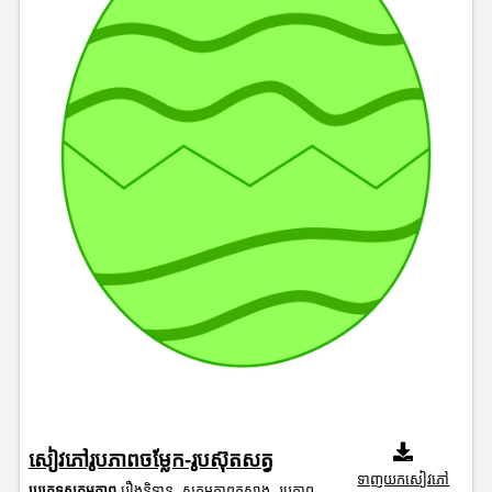
សៀវភៅរូបភាពចម្លែក-រូបស៊ុតសត្វ
ទាញយកសៀវភៅ
ប្រភេទសកម្មភាព
រឿងនិទាន
,
សកម្មភាពកសាង
,
រូបភាព