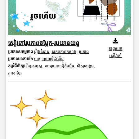
សៀវភៅរូបភាពចម្លែក-រូបយានយន្ត
ទាញយក
ប្រភេទសកម្មភាព
រឿងនិទាន
,
សកម្មភាពកសាង
,
រូបភាព
សៀវភៅ
ប្រធានបទតាមខែ
មធ្យោបាយធ្វើដំណើរ
កម្មវិធីសិក្សា
វិទ្យាសាស្រ្ត
,
ពធ្យោបាយធ្វើដំណើរ
,
សិក្សាសង្គម
,
ភាសាខ្មែរ