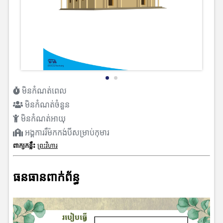
មិនកំណត់ពេល
មិនកំណត់ចំនួន
មិនកំណត់អាយុ
អង្គការរឺម៉កកង់បីសម្រាប់កុមារ
ពាក្យកន្លឹះ
ព្រះវិហារ
ធនធានពាក់ព័ន្ធ