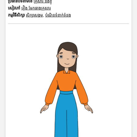
ប្រធានបទតាមខែ
គ្រួសារ និងខ្ញុំ
សៀវភៅ
រឿង មែកធាងគ្រួសារ
កម្មវិធីសិក្សា
សិក្សាសង្គម
,
បំណិនទំនាក់ទំនង