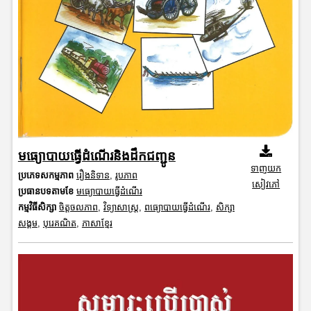
មធ្យោបាយធ្វើដំណើរនិងដឹកជញ្ជូន
ទាញយក
ប្រភេទសកម្មភាព
រឿងនិទាន
,
រូបភាព
សៀវភៅ
ប្រធានបទតាមខែ
មធ្យោបាយធ្វើដំណើរ
កម្មវិធីសិក្សា
ចិត្តចលភាព
,
វិទ្យាសាស្រ្ត
,
ពធ្យោបាយធ្វើដំណើរ
,
សិក្សា
សង្គម
,
បុរេគណិត
,
ភាសាខ្មែរ