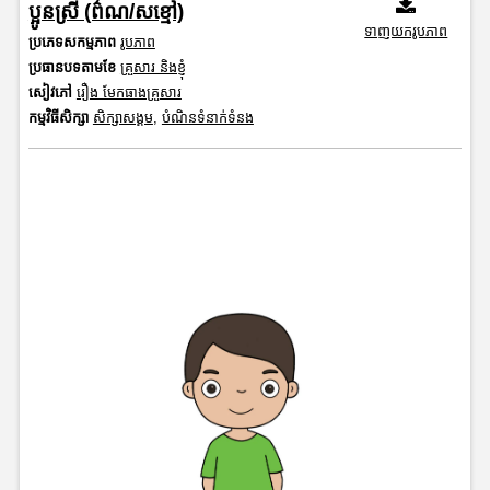
ប្អូនស្រី (ព៌ណ/សខ្មៅ)
ទាញយករូបភាព
ប្រភេទសកម្មភាព
រូបភាព
ប្រធានបទតាមខែ
គ្រួសារ និងខ្ញុំ
សៀវភៅ
រឿង មែកធាងគ្រួសារ
កម្មវិធីសិក្សា
សិក្សាសង្គម
,
បំណិនទំនាក់ទំនង