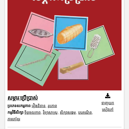
សម្ភារៈប្រើប្រាស់
ទាញយក
ប្រភេទសកម្មភាព
រឿងនិទាន
,
រូបភាព
សៀវភៅ
កម្មវិធីសិក្សា
ចិត្តចលភាព
,
វិទ្យាសាស្រ្ត
,
សិក្សាសង្គម
,
បុរេគណិត
,
ភាសាខ្មែរ