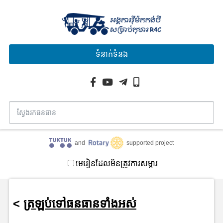
ទំនាក់ទំនង
and
supported project
មេរៀនដែលមិនត្រូវការសម្ភារ
<
ត្រឡប់ទៅធនធានទាំងអស់