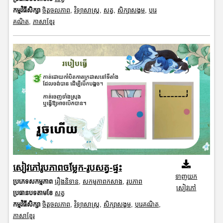
កម្មវិធីសិក្សា
ចិត្តចលភាព
,
វិទ្យាសាស្រ្ត
,
សត្វ
,
សិក្សាសង្គម
,
បុរេ
គណិត
,
ភាសាខ្មែរ
សៀវភៅរូបភាពចម្លែក-រូបសត្វ-ផ្ទះ
ទាញយក
ប្រភេទសកម្មភាព
រឿងនិទាន
,
សកម្មភាពកសាង
,
រូបភាព
សៀវភៅ
ប្រធានបទតាមខែ
សត្វ
កម្មវិធីសិក្សា
ចិត្តចលភាព
,
វិទ្យាសាស្រ្ត
,
សិក្សាសង្គម
,
បុរេគណិត
,
ភាសាខ្មែរ