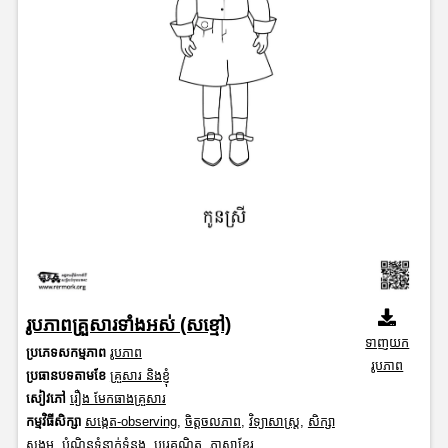
រូបភាពគ្រួសារទាំងអស់ (សខ្មៅ)
ទាញយក
ប្រភេទសកម្មភាព
រូបភាព
រូបភាព
ប្រធានបទតាមខែ
គ្រួសារ និងខ្ញុំ
សៀវភៅ
រឿង មែកធាងគ្រួសារ
កម្មវិធីសិក្សា
សង្កេត-observing
,
ចិត្តចលភាព
,
វិទ្យាសាស្រ្ត
,
សិក្សា
សង្គម
,
បំណិនទំនាក់ទំនង
,
បុរេគណិត
,
ភាសាខ្មែរ