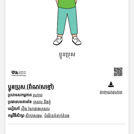
ប្អូនប្រុស (ព៌ណ/សខ្មៅ)
ទាញយករូបភាព
ប្រភេទសកម្មភាព
រូបភាព
ប្រធានបទតាមខែ
គ្រួសារ និងខ្ញុំ
សៀវភៅ
រឿង មែកធាងគ្រួសារ
កម្មវិធីសិក្សា
សិក្សាសង្គម
,
បំណិនទំនាក់ទំនង