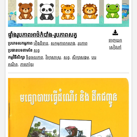
ផ្ទាំងរូបភាពអាថ៌កំបាំង-រូបភាពសត្វ
ទាញយក
ប្រភេទសកម្មភាព
រឿងនិទាន
,
សកម្មភាពកសាង
,
រូបភាព
សៀវភៅ
ប្រធានបទតាមខែ
សត្វ
កម្មវិធីសិក្សា
ចិត្តចលភាព
,
វិទ្យាសាស្រ្ត
,
សត្វ
,
សិក្សាសង្គម
,
បុរេ
គណិត
,
ភាសាខ្មែរ