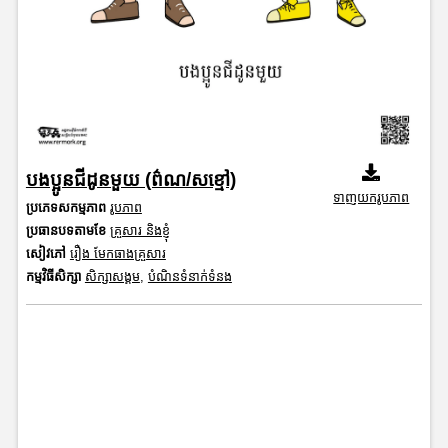
បងប្អូនជីដូនមួយ (ព៌ណ/សខ្មៅ)
ទាញយករូបភាព
ប្រភេទសកម្មភាព
រូបភាព
ប្រធានបទតាមខែ
គ្រួសារ និងខ្ញុំ
សៀវភៅ
រឿង មែកធាងគ្រួសារ
កម្មវិធីសិក្សា
សិក្សាសង្គម
,
បំណិនទំនាក់ទំនង