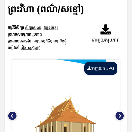
ព្រះវិហា (ពណ៌/សខ្មៅ)
កម្មវិធីសិក្សា
សិក្សាសង្គម
,
វប្បធម៌ខ្មែរ
ប្រភេទសកម្មភាព
រូបភាព
ទាញយករូបភាព
ប្រធានបទតាមខែ
ការប្រារព្ធពិធីបុណ្យ និងខ្ញុំ
សៀវភៅ
រឿង សួស្តីឆ្នាំថ្មី
ទាញយក JPG