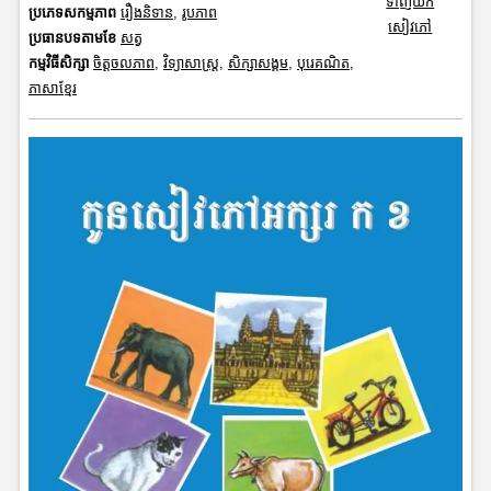
ទាញយក
ប្រភេទសកម្មភាព
រឿងនិទាន
,
រូបភាព
សៀវភៅ
ប្រធានបទតាមខែ
សត្វ
កម្មវិធីសិក្សា
ចិត្តចលភាព
,
វិទ្យាសាស្រ្ត
,
សិក្សាសង្គម
,
បុរេគណិត
,
ភាសាខ្មែរ