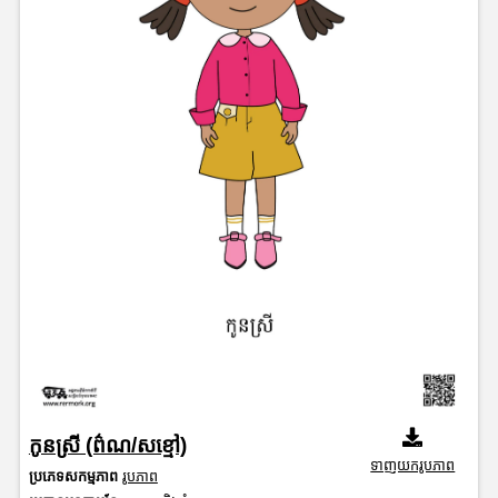
កូនស្រី (ព៌ណ/សខ្មៅ)
ទាញយករូបភាព
ប្រភេទសកម្មភាព
រូបភាព