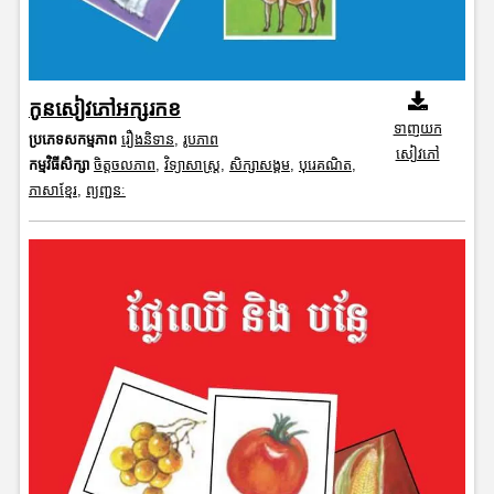
កូនសៀវភៅអក្សរកខ
ទាញយក
ប្រភេទសកម្មភាព
រឿងនិទាន
,
រូបភាព
សៀវភៅ
កម្មវិធីសិក្សា
ចិត្តចលភាព
,
វិទ្យាសាស្រ្ត
,
សិក្សាសង្គម
,
បុរេគណិត
,
ភាសាខ្មែរ
,
ព្យញ្ជនៈ