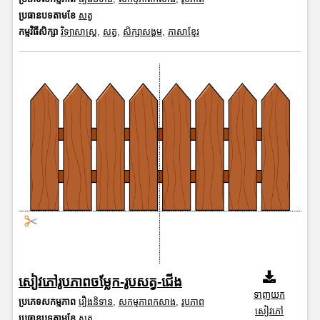
ប្រធានបទតាមខែ
សត្វ
កម្មវិធីសិក្សា
វិទ្យាសាស្រ្ត
,
សត្វ
,
សិក្សាសង្គម
,
ភាសាខ្មែរ
សៀវភៅរូបភាពចម្លែក-រូបសត្វ-ជើង
ទាញយក
ប្រភេទសកម្មភាព
រឿងនិទាន
,
សកម្មភាពកសាង
,
រូបភាព
សៀវភៅ
ប្រធានបទតាមខែ
សត្វ