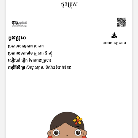
កូនប្រុស
ទាញយករូបភាព
ប្រភេទសកម្មភាព
រូបភាព
ប្រធានបទតាមខែ
គ្រួសារ និងខ្ញុំ
សៀវភៅ
រឿង មែកធាងគ្រួសារ
កម្មវិធីសិក្សា
សិក្សាសង្គម
,
បំណិនទំនាក់ទំនង