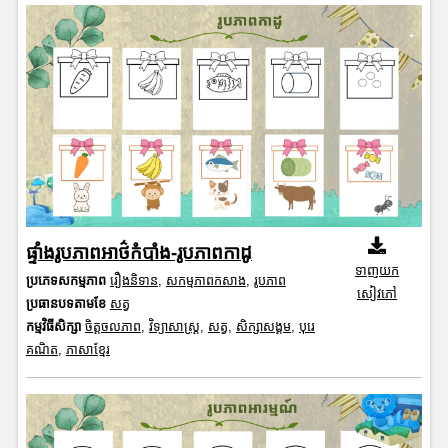
ផ្ទាំងរូបភាពអាថ៌កំបាំង-រូបភាពកាដូ
ទាញយក
ប្រភេទសកម្មភាព
រឿងនិទាន
,
សកម្មភាពកសាង
,
រូបភាព
សៀវភៅ
ប្រធានបទតាមខែ
សត្វ
កម្មវិធីសិក្សា
ចិត្តចលភាព
,
វិទ្យាសាស្រ្ត
,
សត្វ
,
សិក្សាសង្គម
,
បុរេ
គណិត
,
ភាសាខ្មែរ