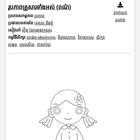
រូបភាពគ្រួសារទាំងអស់ (ពណ៌)
ទាញយក
ប្រភេទសកម្មភាព
រូបភាព
រូបភាព
ប្រធានបទតាមខែ
គ្រួសារ និងខ្ញុំ
សៀវភៅ
រឿង មែកធាងគ្រួសារ
កម្មវិធីសិក្សា
សង្កេត-observing
,
ចិត្តចលភាព
,
វិទ្យាសាស្រ្ត
,
សិក្សា
សង្គម
,
បុរេគណិត
,
ភាសាខ្មែរ