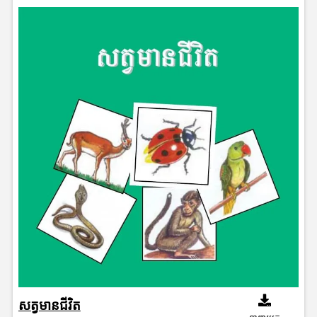
សត្វមានជីវិត