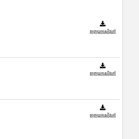
ទាញយកសៀវភៅ
ទាញយកសៀវភៅ
ទាញយកសៀវភៅ