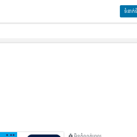
ទំនាក់
មិនកំណត់ពេល