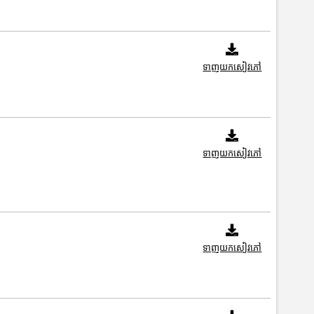
ទាញយកសៀវភៅ
ទាញយកសៀវភៅ
ទាញយកសៀវភៅ