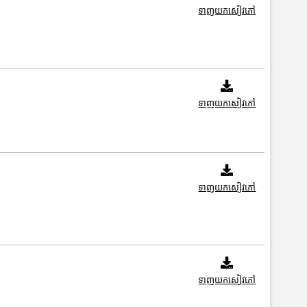
ទាញយកសៀវភៅ
ទាញយកសៀវភៅ
ទាញយកសៀវភៅ
ទាញយកសៀវភៅ