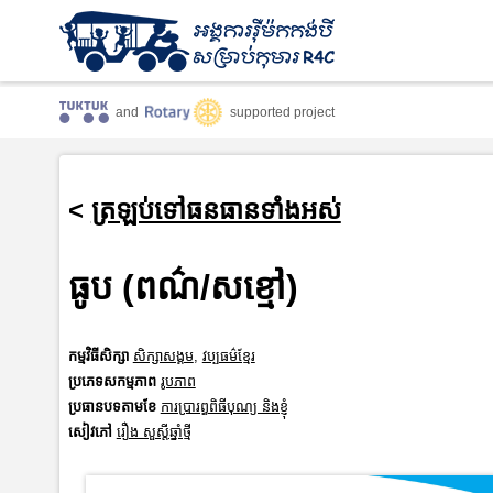
and
supported project
<
ត្រឡប់ទៅធនធានទាំងអស់
ធូប (ពណ៌/សខ្មៅ)
កម្មវិធីសិក្សា
សិក្សាសង្គម
,
វប្បធម៌ខ្មែរ
ប្រភេទសកម្មភាព
រូបភាព
ប្រធានបទតាមខែ
ការប្រារព្ធពិធីបុណ្យ និងខ្ញុំ
សៀវភៅ
រឿង សួស្តីឆ្នាំថ្មី