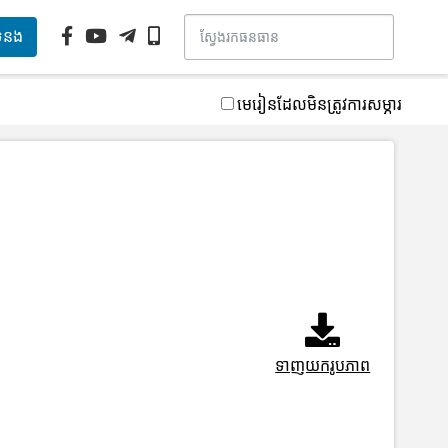
ទំនង
មេរៀនដែលមិនត្រូវការសម្ភារ
ទាញយករូបភាព