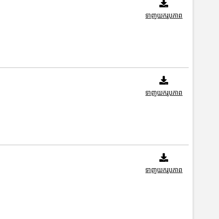
ទាញយករូបភាព
ទាញយករូបភាព
ទាញយករូបភាព