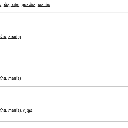
រ
,
សិក្សាសង្គម
,
បុរេគណិត
,
ភាសាខ្មែរ
គណិត
,
ភាសាខ្មែរ
គណិត
,
ភាសាខ្មែរ
គណិត
,
ភាសាខ្មែរ
,
ព្យញ្ជនៈ