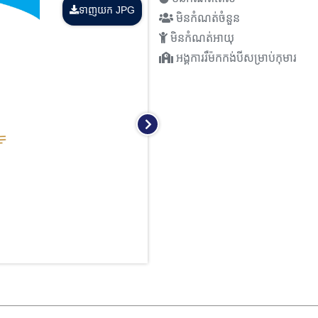
ទាញយក JPG
មិនកំណត់ចំនួន
មិនកំណត់អាយុ
អង្គការរឺម៉កកង់បីសម្រាប់កុមារ