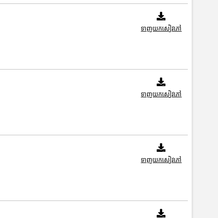
ទាញយកសៀវភៅ
ទាញយកសៀវភៅ
ទាញយកសៀវភៅ