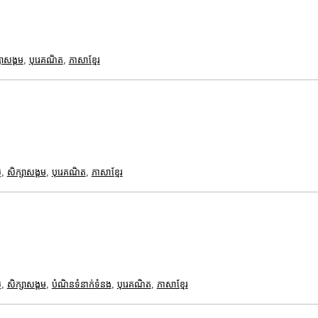
សាសង្គម
,
បុរេគណិត
,
ភាសាខ្មែរ
ត
,
សិក្សាសង្គម
,
បុរេគណិត
,
ភាសាខ្មែរ
ត
,
សិក្សាសង្គម
,
បំណិនទំនាក់ទំនង
,
បុរេគណិត
,
ភាសាខ្មែរ