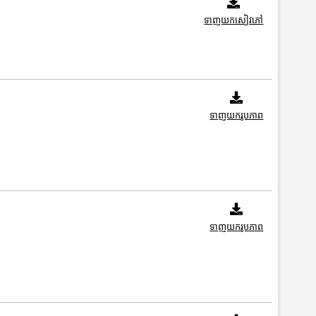
ទាញយកសៀវភៅ
ទាញយករូបភាព
ទាញយករូបភាព