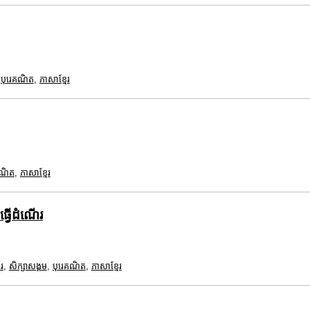
,
បុរេគណិត
,
ភាសាខ្មែរ
គណិត
,
ភាសាខ្មែរ
ធ្វើដំណើរ
រ
,
សិក្សាសង្គម
,
បុរេគណិត
,
ភាសាខ្មែរ