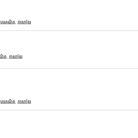
,
បុរេគណិត
,
ភាសាខ្មែរ
គណិត
,
ភាសាខ្មែរ
,
បុរេគណិត
,
ភាសាខ្មែរ