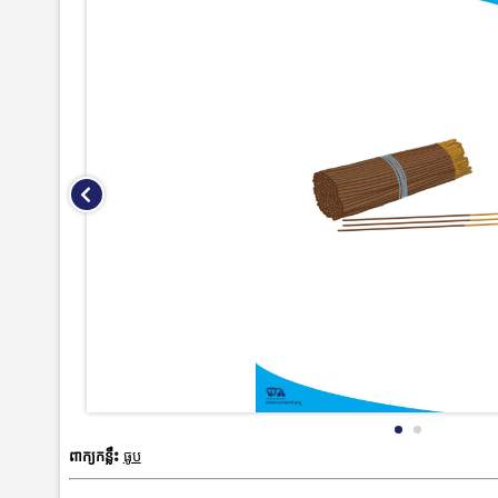
ពាក្យកន្លឹះ
ធូប