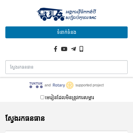
ទំនាក់ទំនង
and
supported project
មេរៀនដែលមិនត្រូវការសម្ភារ
ស្វែងរកធនធាន