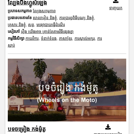
ល្បែងបីងហ្គូសំឡេង
ទាញយក
ប្រភេទសកម្មភាព
ល្បែងសកម្មភាព
ប្រធានបទតាមខែ
សាលារៀន និងខ្ញុំ
,
ការប្រារព្ធពិធីបុណ្យ និងខ្ញុំ
,
គ្រួសារ និងខ្ញុំ
,
សត្វ
,
មធ្យោបាយធ្វើដំណើរ
សៀវភៅ
រឿង យើងអាច គ្រាន់តែតាមវិធីផ្សេងគ្នា
កម្មវិធីសិក្សា
កាយវិការ
,
ទំនាក់ទំនង
,
ភាសាខ្មែរ
,
ការស្គាល់អក្សរ
,
ការ
ស្តាប់
បទចម្រៀង កង់ម៉ូតូ