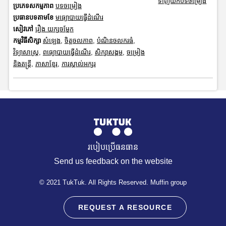
ទាញយកបទចម្រៀង
ប្រភេទសកម្មភាព
បទចម្រៀង
ប្រធានបទតាមខែ
មធ្យោបាយធ្វើដំណើរ
សៀវភៅ
រឿង យក្សចម្លែក
កម្មវិធីសិក្សា
សំឡេង
,
ចិត្តចលភាព
,
បំណិនចលករធំ
,
វិទ្យាសាស្រ្ត
,
ពធ្យោបាយធ្វើដំណើរ
,
សិក្សាសង្គម
,
ចម្រៀង
និងតន្ត្រី
,
ភាសាខ្មែរ
,
ការស្គាល់អក្សរ
របៀបប្រើធនធាន
Send us feedback on the website
© 2021 TukTuk. All Rights Reserved. Muffin group
REQUEST A RESOURCE