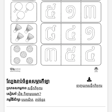
ល្បែងរាប់ចំនួនសម្ភារកីឡា
ទាញយកសន្លឹកកិច្ចការ
ប្រភេទសកម្មភាព
សន្លឹកកិច្ចការ
សៀវភៅ
រឿង កីឡាមួយណា?
កម្មវិធីសិក្សា
បុរេគណិត
,
រាប់ចំនួន