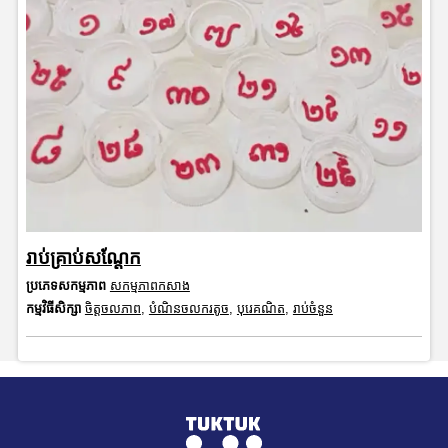
រាប់គ្រាប់សណ្ដែក
ប្រភេទសកម្មភាព
សកម្មភាពកសាង
កម្មវិធីសិក្សា
ចិត្តចលភាព
,
បំណិនចលករតូច
,
បុរេគណិត
,
រាប់ចំនួន