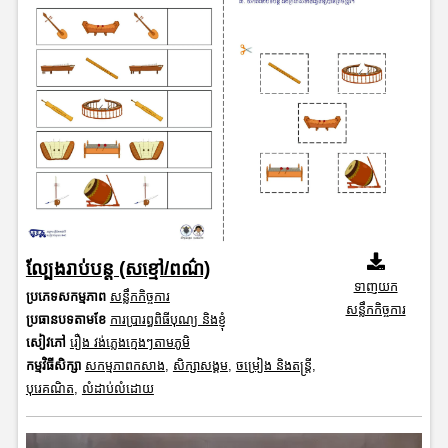
ល្បែងរាប់បន្ត (សខ្មៅ/ពណ៌)
ទាញយក
ប្រភេទសកម្មភាព
សន្លឹកកិច្ចការ
សន្លឹកកិច្ចការ
ប្រធានបទតាមខែ
ការប្រារព្ធពិធីបុណ្យ និងខ្ញុំ
សៀវភៅ
រឿង វង់ភ្លេងក្មេងៗតាមភូមិ
កម្មវិធីសិក្សា
សកម្មភាពកសាង
,
សិក្សាសង្គម
,
ចម្រៀង និងតន្ត្រី
,
បុរេគណិត
,
លំដាប់លំដោយ