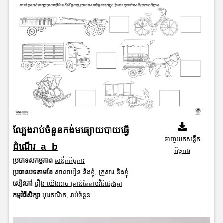
ល្បែងរាប់ចំនួនកង់មធ្យោយបាយធ្វើ
ទាញយកសន្លឹក
ដំណើរ_a_b
កិច្ចការ
ប្រភេទសកម្មភាព
សន្លឹកកិច្ចការ
ប្រធានបទតាមខែ
សាលារៀន និងខ្ញុំ
,
គ្រួសារ និងខ្ញុំ
សៀវភៅ
រឿង យើងអាច គ្រាន់តែតាមវិធីផ្សេងគ្នា
កម្មវិធីសិក្សា
បុរេគណិត
,
រាប់ចំនួន