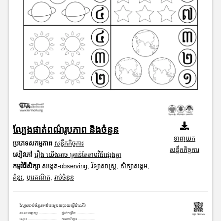
ល្បែងផាត់ពណ៌រូបភាព និងចំនួន
ទាញយក
ប្រភេទសកម្មភាព
សន្លឹកកិច្ចការ
សន្លឹកកិច្ចការ
សៀវភៅ
រឿង យើងអាច គ្រាន់តែតាមវិធីផ្សេងគ្នា
កម្មវិធីសិក្សា
សង្កេត-observing
,
វិទ្យាសាស្រ្ត
,
សិក្សាសង្គម
,
គំនូរ
,
បុរេគណិត
,
រាប់ចំនួន