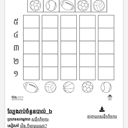
ល្បែងរាប់ចំនួនបាល់_b
ទាញយកសន្លឹកកិច្ចការ
ប្រភេទសកម្មភាព
សន្លឹកកិច្ចការ
សៀវភៅ
រឿង កីឡាមួយណា?