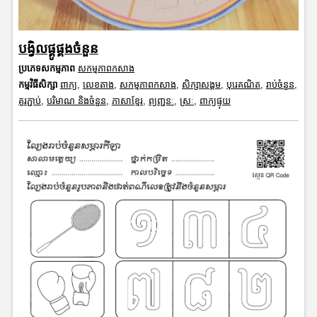
បង្វិលផ្គូផ្គងចំនួន
ប្រភេទសកម្មភាព
សកម្មភាពកសាង
កម្មវិធីសិក្សា
ពាក្យ
,
លេខតាង
,
សកម្មភាពកសាង
,
សិក្សាសង្គម
,
បុរេគណិត
,
រាប់ចំនួន
,
គូរភ្ជាប់
,
បរិមាណ និងចំនួន
,
ភាសាខ្មែរ
,
ព្យញ្ជនៈ
,
ស្រៈ
,
ពាក្យផ្ទុយ