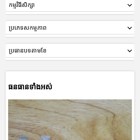
កម្មវិធីសិក្សា
ប្រភេទសកម្មភាព
ប្រធានបទតាមខែ
ធនធានទាំងអស់