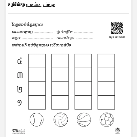
កម្មវិធីសិក្សា
បុរេគណិត
,
រាប់ចំនួន