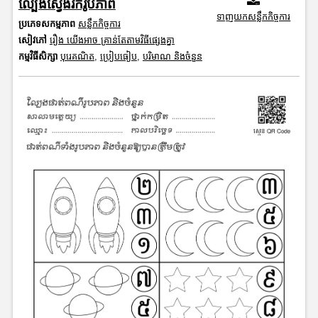
ល្បែងស្វែងរករូបភាព
ទាញយកសន្លឹកកិច្ចការ
ប្រភេទសកម្មភាព
សន្លឹកកិច្ចការ
សៀវភៅ
រឿង យើងអាច គ្រាន់តែតាមវិធីផ្សេងគ្នា
កម្មវិធីសិក្សា
បុរេគណិត
,
ប្រៀបធៀប
,
បរិមាណ និងចំនួន