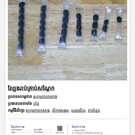
ល្បែងរាប់គ្រាប់សណ្តែក
ប្រភេទសកម្មភាព
សកម្មភាពកសាង
ប្រធានបទតាមខែ
បន្លែ
កម្មវិធីសិក្សា
សកម្មភាពកសាង
,
សិក្សាសង្គម
,
បុរេគណិត
,
រាប់ចំនួន