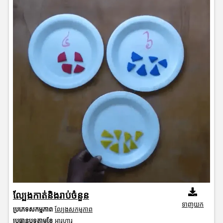
ល្បែងកាត់និងរាប់ចំនួន
ទាញយក
ប្រភេទសកម្មភាព
ល្បែងសកម្មភាព
ប្រធានបទតាមខែ
អារហារ