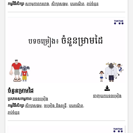
កម្មវិធីសិក្សា
សកម្មភាពកសាង
,
សិក្សាសង្គម
,
បុរេគណិត
,
រាប់ចំនួន
ចំនួនម្រាមដៃ
ទាញយកបទចម្រៀង
ប្រភេទសកម្មភាព
បទចម្រៀង
កម្មវិធីសិក្សា
សិក្សាសង្គម
,
ចម្រៀង និងតន្ត្រី
,
បុរេគណិត
,
រាប់ចំនួន