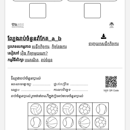
ល្បែងរាប់ចំនួនរ៉ាកែត_a_b
ទាញយកសន្លឹកកិច្ចការ
ប្រភេទសកម្មភាព
សន្លឹកកិច្ចការ
,
កិច្ចតែងការ
សៀវភៅ
រឿង កីឡាមួយណា?
កម្មវិធីសិក្សា
បុរេគណិត
,
រាប់ចំនួន