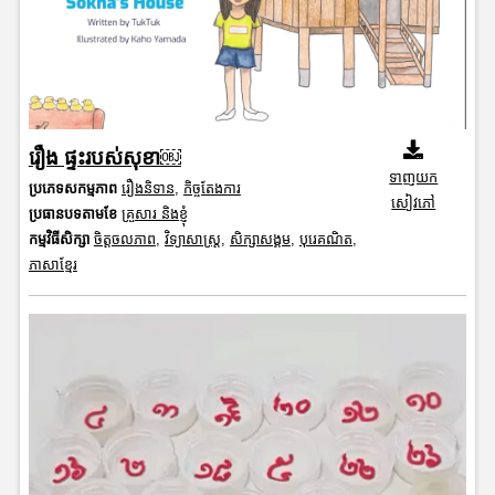
រឿង ផ្ទះរបស់សុខា￼
ទាញយក
ប្រភេទសកម្មភាព
រឿងនិទាន
,
កិច្ចតែងការ
សៀវភៅ
ប្រធានបទតាមខែ
គ្រួសារ និងខ្ញុំ
កម្មវិធីសិក្សា
ចិត្តចលភាព
,
វិទ្យាសាស្រ្ត
,
សិក្សាសង្គម
,
បុរេគណិត
,
ភាសាខ្មែរ