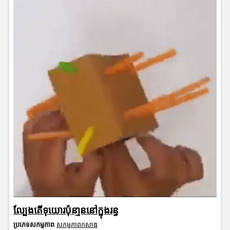
ល្បែងតើទុយោរប៉ុនា្មននៅក្នុងរន្ធ
ប្រភេទសកម្មភាព
សកម្មភាពកសាង