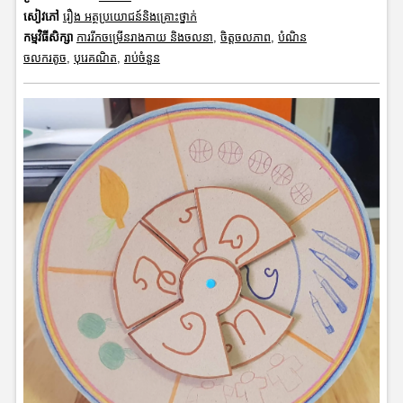
សៀវភៅ
រឿង អត្ថប្រយោជន៍និងគ្រោះថ្នាក់
កម្មវិធីសិក្សា
ការរីកចម្រើនរាងកាយ និងចលនា
,
ចិត្តចលភាព
,
បំណិន
ចលករតូច
,
បុរេគណិត
,
រាប់ចំនួន