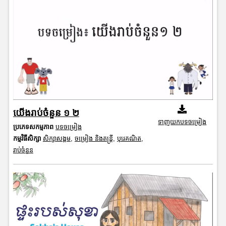
យើងរាប់ចំនួន ១ ២
ទាញយកបទចម្រៀង
ប្រភេទសកម្មភាព
បទចម្រៀង
កម្មវិធីសិក្សា
សិក្សាសង្គម
,
ចម្រៀង និងតន្ត្រី
,
បុរេគណិត
,
រាប់ចំនួន