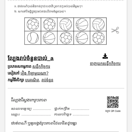
ល្បែងរាប់ចំនួនបាល់_a
ទាញយកសន្លឹកកិច្ចការ
ប្រភេទសកម្មភាព
សន្លឹកកិច្ចការ
សៀវភៅ
រឿង កីឡាមួយណា?
កម្មវិធីសិក្សា
បុរេគណិត
,
រាប់ចំនួន