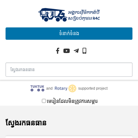
ទំនាក់ទំនង
and
supported project
មេរៀនដែលមិនត្រូវការសម្ភារ
ស្វែងរកធនធាន