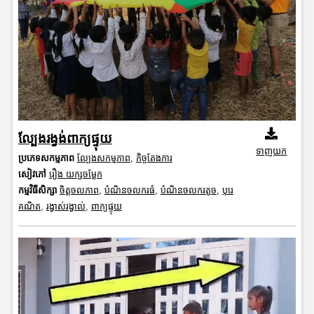
ល្បែងរង្វង់ពាក្យផ្ទុយ
ទាញយក
ប្រភេទសកម្មភាព
ល្បែងសកម្មភាព
,
កិច្ចតែងការ
សៀវភៅ
រឿង យក្សចម្លែក
កម្មវិធីសិក្សា
ចិត្តចលភាព
,
បំណិនចលករធំ
,
បំណិនចលករតូច
,
បុរេ
គណិត
,
រង្វាស់រង្វាល់
,
ពាក្យផ្ទុយ