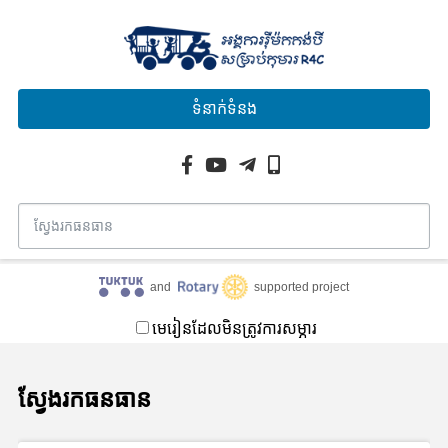
ទំនាក់ទំនង
and
supported project
មេរៀនដែលមិនត្រូវការសម្ភារ
ស្វែងរកធនធាន