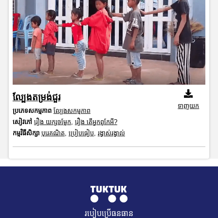
ល្បែងតម្រង់ជួរ
ទាញយក
ប្រភេទសកម្មភាព
ល្បែងសកម្មភាព
សៀវភៅ
រឿង យក្សចម្លែក
,
រឿង តើអ្នកពូកែអី?
កម្មវិធីសិក្សា
បុរេគណិត
,
ប្រៀបធៀប
,
រង្វាស់រង្វាល់
របៀបប្រើធនធាន