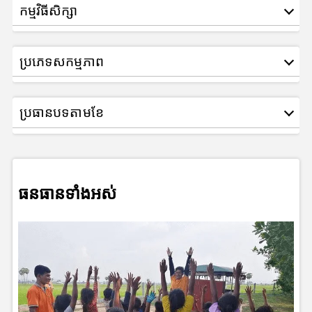
កម្មវិធីសិក្សា
ប្រភេទសកម្មភាព
ប្រធានបទតាមខែ
ធនធានទាំងអស់