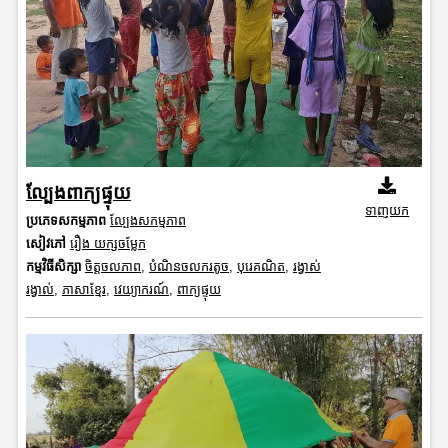
ល្បែងពាក្យផ្ទុយ
ទាញយក
ប្រភេទសកម្មភាព
ល្បែងសកម្មភាព
សៀវភៅ
រឿង យក្សចម្លែក
កម្មវិធីសិក្សា
ចិត្តចលភាព
,
បំណិនចលករតូច
,
បុរេគណិត
,
រង្វាស់
រង្វាល់
,
ភាសាខ្មែរ
,
វេយ្យាករណ៍
,
ពាក្យផ្ទុយ