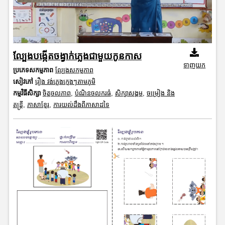
ល្បែងបង្កើតចង្វាក់ភ្លេងជាមួយកូនកាស
ទាញយក
ប្រភេទសកម្មភាព
ល្បែងសកម្មភាព
សៀវភៅ
រឿង វង់ភ្លេងក្មេងៗតាមភូមិ
កម្មវិធីសិក្សា
ចិត្តចលភាព
,
បំណិនចលករធំ
,
សិក្សាសង្គម
,
ចម្រៀង និង
តន្ត្រី
,
ភាសាខ្មែរ
,
ការយល់ដឹងពីភាសាដទៃ