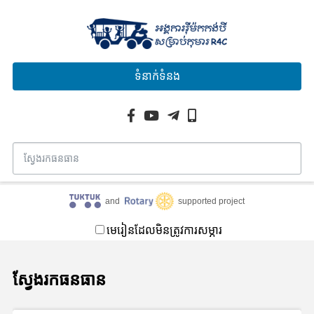
ទំនាក់ទំនង
and
supported project
មេរៀនដែលមិនត្រូវការសម្ភារ
ស្វែងរកធនធាន