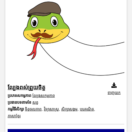
ល្បែងពស់ព្រួយចិត្ត
ទាញយក
ប្រភេទសកម្មភាព
ល្បែងសកម្មភាព
ប្រធានបទតាមខែ
សត្វ
កម្មវិធីសិក្សា
ចិត្តចលភាព
,
វិទ្យាសាស្រ្ត
,
សិក្សាសង្គម
,
បុរេគណិត
,
ភាសាខ្មែរ