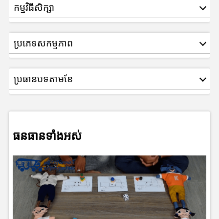
កម្មវិធីសិក្សា
ប្រភេទសកម្មភាព
ប្រធានបទតាមខែ
ធនធានទាំងអស់