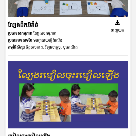
ល្បែងដឹកអីវ៉ាន់
ទាញយក
ប្រភេទសកម្មភាព
ល្បែងសកម្មភាព
ប្រធានបទតាមខែ
មធ្យោបាយធ្វើដំណើរ
កម្មវិធីសិក្សា
ចិត្តចលភាព
,
វិទ្យាសាស្រ្ត
,
បុរេគណិត