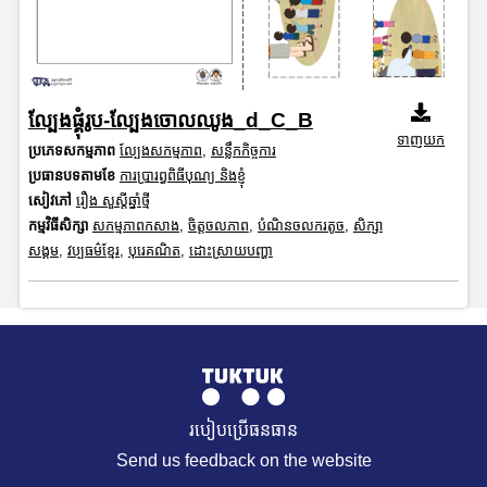
ល្បែងផ្គុំរូប-ល្បែងចោលឈូង_d_C_B
ទាញយក
ប្រភេទសកម្មភាព
ល្បែងសកម្មភាព
,
សន្លឹកកិច្ចការ
ប្រធានបទតាមខែ
ការប្រារព្ធពិធីបុណ្យ និងខ្ញុំ
សៀវភៅ
រឿង សួស្តីឆ្នាំថ្មី
កម្មវិធីសិក្សា
សកម្មភាពកសាង
,
ចិត្តចលភាព
,
បំណិនចលករតូច
,
សិក្សា
សង្គម
,
វប្បធម៌ខ្មែរ
,
បុរេគណិត
,
ដោះស្រាយបញ្ហា
របៀបប្រើធនធាន
Send us feedback on the website