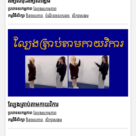
រមៀលចុះរមៀលឡើង
ប្រភេទសកម្មភាព
ល្បែងសកម្មភាព
កម្មវិធីសិក្សា
ចិត្តចលភាព
,
បំណិនចលករតូច
,
សិក្សាសង្គម
ល្បែងត្រាប់តាមកាយវិការ
ប្រភេទសកម្មភាព
ល្បែងសកម្មភាព
កម្មវិធីសិក្សា
ចិត្តចលភាព
,
សិក្សាសង្គម