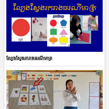
ល្បែងស្វែងរករាងធរណីមាត្រ