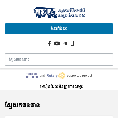
ទំនាក់ទំនង
and
supported project
មេរៀនដែលមិនត្រូវការសម្ភារ
ស្វែងរកធនធាន