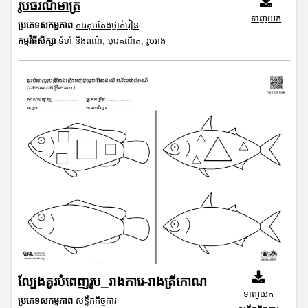
រូបធរណីមាត្រ
ទាញយក
ប្រភេទសកម្មភាព
ការតុបតែងថ្នាក់រៀន
កម្មវិធីសិក្សា
ទំហំ និងពណ៌
,
បុរេគណិត
,
រូបរាង
ល្បែងគូរបំពេញរូប_រាងការេ-រាងត្រីកោណ
ទាញយក
ប្រភេទសកម្មភាព
សន្លឹកកិច្ចការ