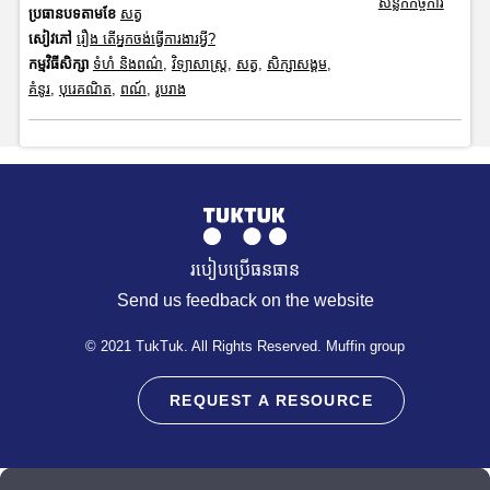
សន្លឹកកិច្ចការ
ប្រធានបទតាមខែ
សត្វ
សៀវភៅ
រឿង តើអ្នកចង់ធ្វើការងារអ្វី?
កម្មវិធីសិក្សា
ទំហំ និងពណ៌
,
វិទ្យាសាស្រ្ត
,
សត្វ
,
សិក្សាសង្គម
,
គំនូរ
,
បុរេគណិត
,
ពណ៍
,
រូបរាង
របៀបប្រើធនធាន
Send us feedback on the website
© 2021 TukTuk. All Rights Reserved. Muffin group
REQUEST A RESOURCE