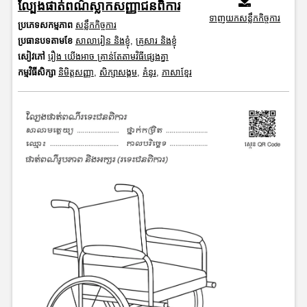
ល្បែងផាត់ពណ៌ស្លាកសញ្ញាជនពិការ​​
ទាញយកសន្លឹកកិច្ចការ
ប្រភេទសកម្មភាព
សន្លឹកកិច្ចការ
ប្រធានបទតាមខែ
សាលារៀន និងខ្ញុំ
,
គ្រួសារ និងខ្ញុំ
សៀវភៅ
រឿង យើងអាច គ្រាន់តែតាមវិធីផ្សេងគ្នា
កម្មវិធីសិក្សា
និមិត្តសញ្ញា
,
សិក្សាសង្គម
,
គំនូរ
,
ភាសាខ្មែរ