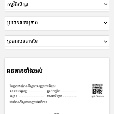
កម្មវិធីសិក្សា
ប្រភេទសកម្មភាព
ប្រធានបទតាមខែ
ធនធានទាំងអស់