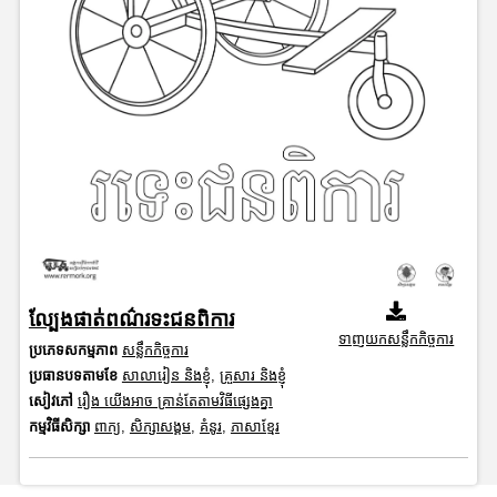
ល្បែងផាត់ពណ៌រទះជនពិការ
ទាញយកសន្លឹកកិច្ចការ
ប្រភេទសកម្មភាព
សន្លឹកកិច្ចការ
ប្រធានបទតាមខែ
សាលារៀន និងខ្ញុំ
,
គ្រួសារ និងខ្ញុំ
សៀវភៅ
រឿង យើងអាច គ្រាន់តែតាមវិធីផ្សេងគ្នា
កម្មវិធីសិក្សា
ពាក្យ
,
សិក្សាសង្គម
,
គំនូរ
,
ភាសាខ្មែរ