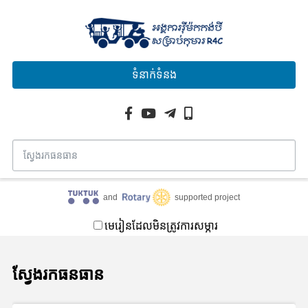
ទំនាក់ទំនង
and
supported project
មេរៀនដែលមិនត្រូវការសម្ភារ
ស្វែងរកធនធាន