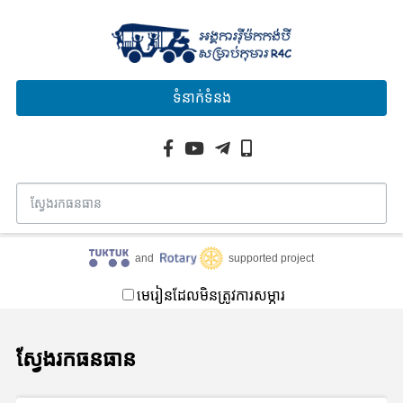
ទំនាក់ទំនង
and
supported project
មេរៀនដែលមិនត្រូវការសម្ភារ
ស្វែងរកធនធាន