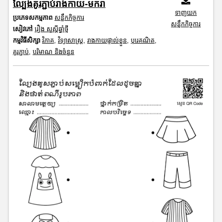
ល្បែងគូរភ្ជាប់រាងកាយ-មករា
ទាញយក
ប្រភេទសកម្មភាព
សន្លឹកកិច្ចការ
សន្លឹកកិច្ចការ
សៀវភៅ
រឿង សួស្តីឆ្នាំថ្មី
កម្មវិធីសិក្សា
វិភាគ
,
វិទ្យាសាស្រ្ត
,
រាងកាយផ្ទាល់ខ្លួន
,
បុរេគណិត
,
គូរភ្ជាប់
,
បរិមាណ និងចំនួន