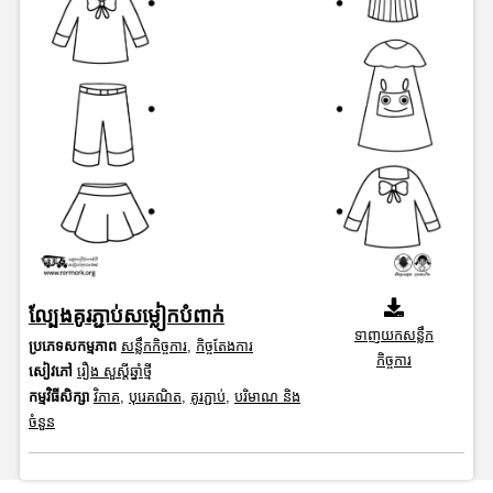
ល្បែងគូរភ្ជាប់សម្លៀកបំពាក់
ទាញយកសន្លឹក
ប្រភេទសកម្មភាព
សន្លឹកកិច្ចការ
,
កិច្ចតែងការ
កិច្ចការ
សៀវភៅ
រឿង សួស្តីឆ្នាំថ្មី
កម្មវិធីសិក្សា
វិភាគ
,
បុរេគណិត
,
គូរភ្ជាប់
,
បរិមាណ និង
ចំនួន