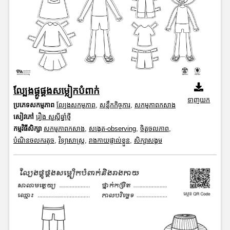
ល្បែងផ្គូផ្គងសម្លៀកបំពាក់
ទាញយក
ប្រភេទសកម្មភាព
ល្បែងសកម្មភាព
,
សន្លឹកកិច្ចការ
,
សកម្មភាពកសាង
សៀវភៅ
រឿង សួស្តីឆ្នាំថ្មី
កម្មវិធីសិក្សា
សកម្មភាពកសាង
,
សង្កេត-observing
,
ចិត្តចលភាព
,
បំណិនចលករតូច
,
វិទ្យាសាស្រ្ត
,
រាងកាយផ្ទាល់ខ្លួន
,
សិក្សាសង្គម